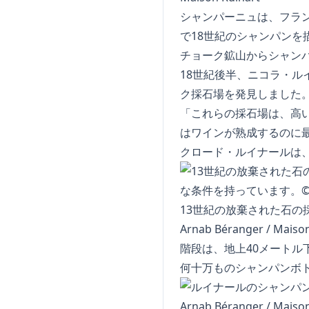
シャンパーニュは、フラン
で18世紀のシャンパンを描いた写真)
チョーク鉱山からシャン
18世紀後半、ニコラ・
ク採石場を発見しました
「これらの採石場は、高
はワインが熟成するのに
クロード・ルイナールは
13世紀の放棄された石
Arnab Béranger / Maison
階段は、地上40メートル
何十万ものシャンパンボ