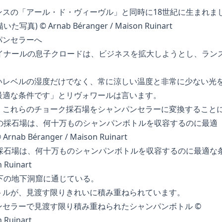
スの「アール・ド・ヴィーヴル」と同時に18世紀に生まれま
 © Arnab Béranger / Maison Ruinart
パンセラーへ
ルイナールの息子クロードは、ビジネスを拡大しようとし、ラン
。
いレベルの湿度だけでなく、常に涼しい温度と非常に少ない光
最適な条件です」とリヴォワールは言います。
、これらのチョーク採石場をシャンパンセラーに変換すること
の採石場は、何十万ものシャンパンボトルを収容するのに最適な
 Ruinart
下の地下洞窟に通じている。
トルが、見渡す限りきれいに積み重ねられています。