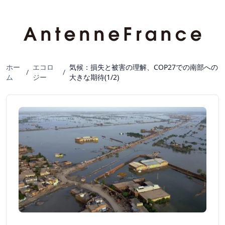
ホー
エコロ
気候：損失と被害の理解、COP27での南部への
/
/
ム
ジー
大きな期待(1/2)