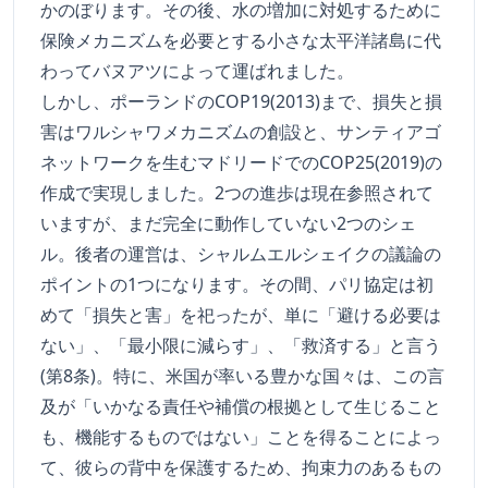
かのぼります。その後、水の増加に対処するために
保険メカニズムを必要とする小さな太平洋諸島に代
わってバヌアツによって運ばれました。
しかし、ポーランドのCOP19(2013)まで、損失と損
害はワルシャワメカニズムの創設と、サンティアゴ
ネットワークを生むマドリードでのCOP25(2019)の
作成で実現しました。2つの進歩は現在参照されて
いますが、まだ完全に動作していない2つのシェ
ル。後者の運営は、シャルムエルシェイクの議論の
ポイントの1つになります。その間、パリ協定は初
めて「損失と害」を祀ったが、単に「避ける必要は
ない」、「最小限に減らす」、「救済する」と言う
(第8条)。特に、米国が率いる豊かな国々は、この言
及が「いかなる責任や補償の根拠として生じること
も、機能するものではない」ことを得ることによっ
て、彼らの背中を保護するため、拘束力のあるもの