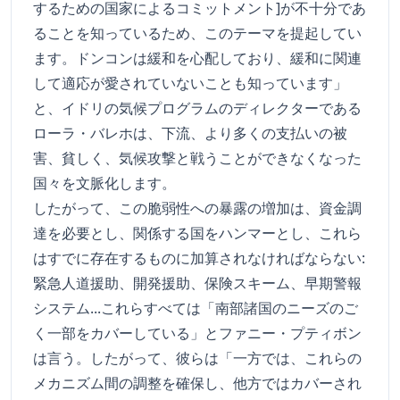
するための国家によるコミットメント]が不十分であ
ることを知っているため、このテーマを提起してい
ます。ドンコンは緩和を心配しており、緩和に関連
して適応が愛されていないことも知っています」
と、イドリの気候プログラムのディレクターである
ローラ・バレホは、下流、より多くの支払いの被
害、貧しく、気候攻撃と戦うことができなくなった
国々を文脈化します。
したがって、この脆弱性への暴露の増加は、資金調
達を必要とし、関係する国をハンマーとし、これら
はすでに存在するものに加算されなければならない:
緊急人道援助、開発援助、保険スキーム、早期警報
システム...これらすべては「南部諸国のニーズのご
く一部をカバーしている」とファニー・プティボン
は言う。したがって、彼らは「一方では、これらの
メカニズム間の調整を確保し、他方ではカバーされ