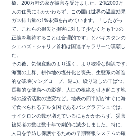
橋、200万軒の家が被害を受けました。2億2000万
人の住民にもかかわらず、この国は世界の温室効果
ガス排出量の1%未満を占めています。「したがっ
て、これらの損失と損害に対して少なくとも1つの
正義を期待することは合理的です」とパキスタンの
シェバズ・シャリフ首相は国連ギャラリーで嘆願し
た。
その後、気候変動のより遅く、より狡猾な翻訳です:
海面の上昇、耕作地の塩分化と喪失、生態系の漸進
的な破壊(マングローブ、湖...)、繰り返しの干ばつ、
長期的な健康への影響、人口の根絶を引き起こす地
域の経済活動の激変など。地表の四半期がすぐに海
で食べられるデルタ国であるバングラデシュでは、
サイクロンの数が増えているにもかかわらず、災害
被災者の数は数十年で劇的に減少しました。特に、
人口を予防し保護するための早期警報システムの確