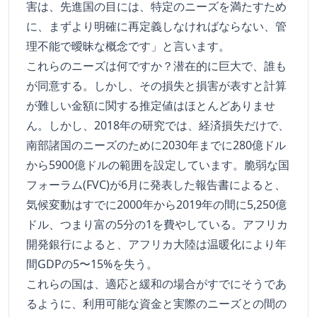
害は、先進国の目には、特定のニーズを満たすため
に、まずより明確に再定義しなければならない、管
理不能で曖昧な概念です」と言います。
これらのニーズは何ですか？潜在的に巨大で、誰も
が同意する。しかし、その損失と損害が表すと計算
が難しい金額に関する推定値はほとんどありませ
ん。しかし、2018年の研究では、経済損失だけで、
南部諸国のニーズのために2030年までに280億ドル
から5900億ドルの範囲を設定しています。脆弱な国
フォーラム(FVC)が6月に発表した報告書によると、
気候変動はすでに2000年から2019年の間に5,250億
ドル、つまり富の5分の1を費やしている。アフリカ
開発銀行によると、アフリカ大陸は温暖化により年
間GDPの5〜15%を失う。
これらの国は、適応と緩和の場合がすでにそうであ
るように、利用可能な資金と実際のニーズとの間の