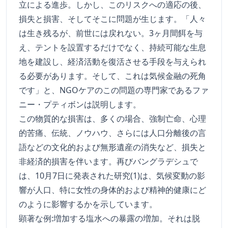
立による進歩。しかし、このリスクへの適応の後、
損失と損害、そしてそこに問題が生じます。「人々
は生き残るが、前世には戻れない。3ヶ月間餌を与
え、テントを設置するだけでなく、持続可能な生息
地を建設し、経済活動を復活させる手段を与えられ
る必要があります。そして、これは気候金融の死角
です」と、NGOケアのこの問題の専門家であるファ
ニー・プティボンは説明します。
この物質的な損害は、多くの場合、強制亡命、心理
的苦痛、伝統、ノウハウ、さらには人口分離後の言
語などの文化的および無形遺産の消失など、損失と
非経済的損害を伴います。再びバングラデシュで
は、10月7日に発表された研究(1)は、気候変動の影
響が人口、特に女性の身体的および精神的健康にど
のように影響するかを示しています。
顕著な例:増加する塩水への暴露の増加。それは脱