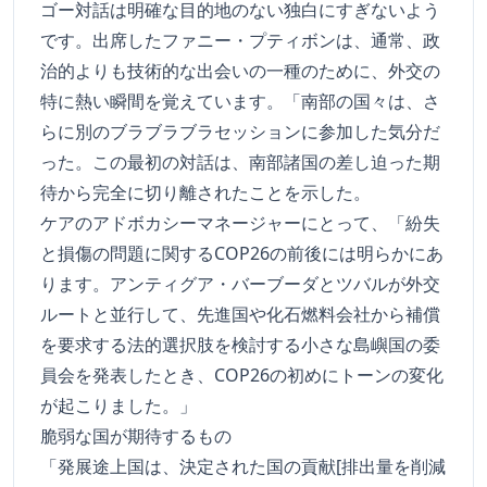
ゴー対話は明確な目的地のない独白にすぎないよう
です。出席したファニー・プティボンは、通常、政
治的よりも技術的な出会いの一種のために、外交の
特に熱い瞬間を覚えています。「南部の国々は、さ
らに別のブラブラブラセッションに参加した気分だ
った。この最初の対話は、南部諸国の差し迫った期
待から完全に切り離されたことを示した。
ケアのアドボカシーマネージャーにとって、「紛失
と損傷の問題に関するCOP26の前後には明らかにあ
ります。アンティグア・バーブーダとツバルが外交
ルートと並行して、先進国や化石燃料会社から補償
を要求する法的選択肢を検討する小さな島嶼国の委
員会を発表したとき、COP26の初めにトーンの変化
が起こりました。」
脆弱な国が期待するもの
「発展途上国は、決定された国の貢献[排出量を削減