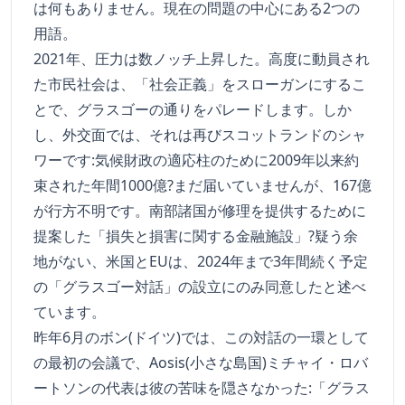
は何もありません。現在の問題の中心にある2つの
用語。
2021年、圧力は数ノッチ上昇した。高度に動員され
た市民社会は、「社会正義」をスローガンにするこ
とで、グラスゴーの通りをパレードします。しか
し、外交面では、それは再びスコットランドのシャ
ワーです:気候財政の適応柱のために2009年以来約
束された年間1000億?まだ届いていませんが、167億
が行方不明です。南部諸国が修理を提供するために
提案した「損失と損害に関する金融施設」?疑う余
地がない、米国とEUは、2024年まで3年間続く予定
の「グラスゴー対話」の設立にのみ同意したと述べ
ています。
昨年6月のボン(ドイツ)では、この対話の一環として
の最初の会議で、Aosis(小さな島国)ミチャイ・ロバ
ートソンの代表は彼の苦味を隠さなかった:「グラス