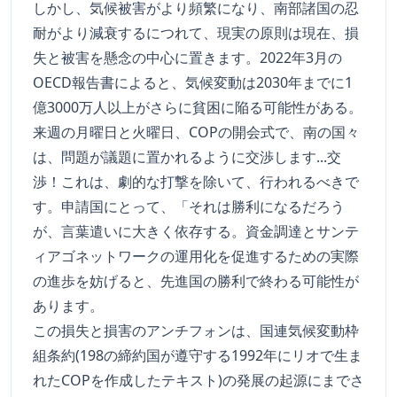
しかし、気候被害がより頻繁になり、南部諸国の忍
耐がより減衰するにつれて、現実の原則は現在、損
失と被害を懸念の中心に置きます。2022年3月の
OECD報告書によると、気候変動は2030年までに1
億3000万人以上がさらに貧困に陥る可能性がある。
来週の月曜日と火曜日、COPの開会式で、南の国々
は、問題が議題に置かれるように交渉します...交
渉！これは、劇的な打撃を除いて、行われるべきで
す。申請国にとって、「それは勝利になるだろう
が、言葉遣いに大きく依存する。資金調達とサンテ
ィアゴネットワークの運用化を促進するための実際
の進歩を妨げると、先進国の勝利で終わる可能性が
あります。
この損失と損害のアンチフォンは、国連気候変動枠
組条約(198の締約国が遵守する1992年にリオで生ま
れたCOPを作成したテキスト)の発展の起源にまでさ