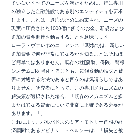
ていないすべてのニーズを満たすために、特に専用
の独立した金融施設である別のエンティティを要求
します。これは、適応のために約束され、ニーズの
現実に圧倒された1000億に多くのお金、新規および
追加の資金調達を動員することを意味します。
ローラ・ヴァレホのニュアンス:「現場では、新しい
追加資金で何が非常に異なるかを知ることはそれほ
ど簡単ではありません。既存の柱[援助、保険、警報
システム...]を強化することも、気候変動の損失と被
害に対処する方法であると言うのは気晴らしではあ
りません。研究者にとって、この専用メカニズムの
解決策が選択された場合、「既存のメカニズムと多
または異なる資金について非常に正確である必要が
あります。「」
これにより、バルバドスのミア・モトリー首相の経
済顧問であるアビナシュ・ペルソーは、「損失と被