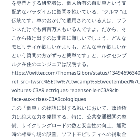
を専門とする研究者は、個人所有の自動車という支
配的なパラダイムに疑問を抱いている。"クルマ "は
伝統です。車のおかげで雇用されている人は、フラ
ンスだけでも何百万人もいるんですよ。だから、そ
こから抜け出すのは非常に難しいでしょう。どんな
モビリティが欲しいかよりも、どんな車が欲しいか
という質問の方がずっと簡単です」と、ルクセンブ
ルク在住のエンジニアは説明する。
https://twitter.com/ThomasGibon/status/1349469634
ref_src=twsrc%5Etfw%7Ctwcamp%5Etweetembed%7Ct
voitures-C3A9lectriques-repenser-le-rC3A9cit-
face-aux-crises-C3A9cologiques
この「個車」の物語に対する戦いにおいて、政治権
力は絶大な力を発揮する。特に、公共交通機関の整
備、サイクリングロードの数と安全性の向上、通勤
時の相乗り場の設置、ソフトモビリティへの補助金