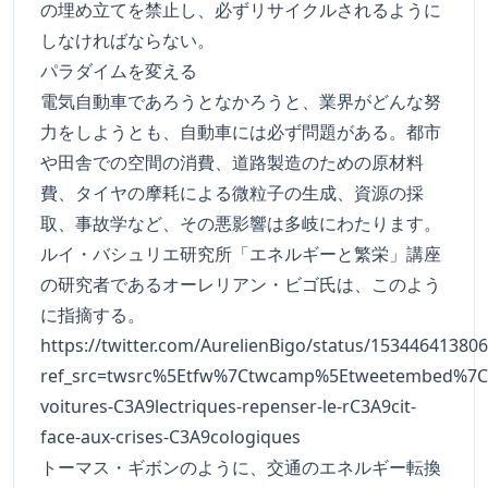
の埋め立てを禁止し、必ずリサイクルされるように
しなければならない。
パラダイムを変える
電気自動車であろうとなかろうと、業界がどんな努
力をしようとも、自動車には必ず問題がある。都市
や田舎での空間の消費、道路製造のための原材料
費、タイヤの摩耗による微粒子の生成、資源の採
取、事故学など、その悪影響は多岐にわたります。
ルイ・バシュリエ研究所「エネルギーと繁栄」講座
の研究者であるオーレリアン・ビゴ氏は、このよう
に指摘する。
https://twitter.com/AurelienBigo/status/15344641380
ref_src=twsrc%5Etfw%7Ctwcamp%5Etweetembed%7Ct
voitures-C3A9lectriques-repenser-le-rC3A9cit-
face-aux-crises-C3A9cologiques
トーマス・ギボンのように、交通のエネルギー転換