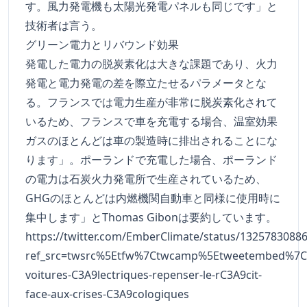
す。風力発電機も太陽光発電パネルも同じです」と
技術者は言う。
グリーン電力とリバウンド効果
発電した電力の脱炭素化は大きな課題であり、火力
発電と電力発電の差を際立たせるパラメータとな
る。フランスでは電力生産が非常に脱炭素化されて
いるため、フランスで車を充電する場合、温室効果
ガスのほとんどは車の製造時に排出されることにな
ります」。ポーランドで充電した場合、ポーランド
の電力は石炭火力発電所で生産されているため、
GHGのほとんどは内燃機関自動車と同様に使用時に
集中します」とThomas Gibonは要約しています。
https://twitter.com/EmberClimate/status/1325783088
ref_src=twsrc%5Etfw%7Ctwcamp%5Etweetembed%7Ct
voitures-C3A9lectriques-repenser-le-rC3A9cit-
face-aux-crises-C3A9cologiques