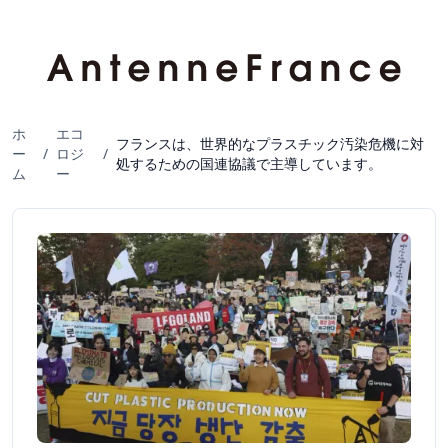
ホ
エコ
フランスは、世界的なプラスチック汚染危機に対
ー
/
ロジ
/
処するための国連協議で主導しています。
ム
ー