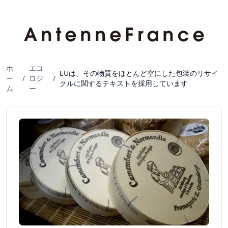
ホ
エコ
EUは、その物質をほとんど空にした包装のリサイ
ー
/
ロジ
/
クルに関するテキストを採用しています
ム
ー