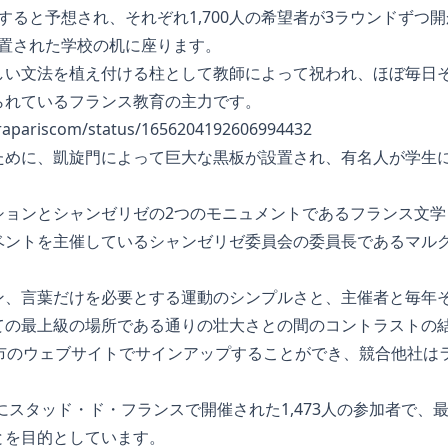
競争すると予想され、それぞれ1,700人の希望者が3ラウンドず
上設置された学校の机に座ります。
しい文法を植え付ける柱として教師によって祝われ、ほぼ毎日
られているフランス教育の主力です。
tirapariscom/status/1656204192606994432
ために、凱旋門によって巨大な黒板が設置され、有名人が学生
ションとシャンゼリゼの2つのモニュメントであるフランス文学
ベントを主催しているシャンゼリゼ委員会の委員長であるマル
ン、言葉だけを必要とする運動のシンプルさと、主催者と毎年
ての最上級の場所である通りの壮大さとの間のコントラストの
リ市のウェブサイトでサインアップすることができ、競合他社は
年にスタッド・ド・フランスで開催された1,473人の参加者で、
とを目的としています。