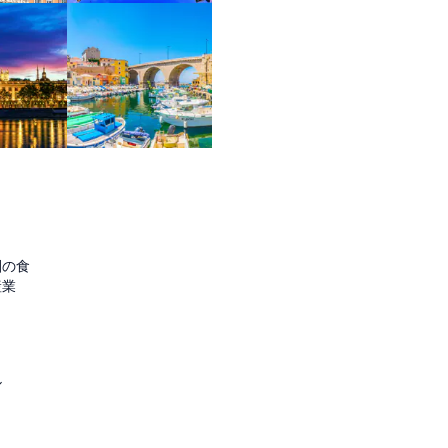
圏の食
産業
ル