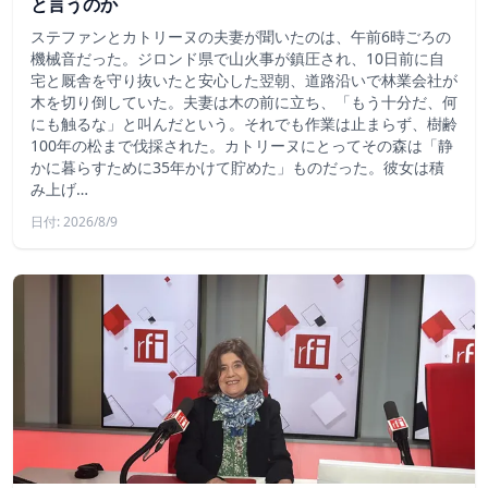
と言うのか
ステファンとカトリーヌの夫妻が聞いたのは、午前6時ごろの
機械音だった。ジロンド県で山火事が鎮圧され、10日前に自
宅と厩舎を守り抜いたと安心した翌朝、道路沿いで林業会社が
木を切り倒していた。夫妻は木の前に立ち、「もう十分だ、何
にも触るな」と叫んだという。それでも作業は止まらず、樹齢
100年の松まで伐採された。カトリーヌにとってその森は「静
かに暮らすために35年かけて貯めた」ものだった。彼女は積
み上げ…
日付: 2026/8/9