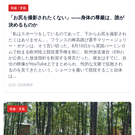
社会・文化
「お尻を撮影されたくない」――身体の尊厳は、誰が
決めるものか
「私はスポーツをしているのであって、下からお尻を撮影され
たくはありません」。フランスの棒高跳び選手マリー＝ジュリ
ー・ボナンは、そう言い切った。8月10日から英国バーミンガ
ムで始まる欧州陸上競技選手権を前に、欧州放送連合（EBU）
が公表した放送指針を歓迎する発言だった。彼女はすでに、自
分の映像がYouTube上でまとめられ、性的な文脈で拡散され
るのを見てきたという。ショーツを履いて競技すること自体
は…
日付: 2026/8/9
社会・文化