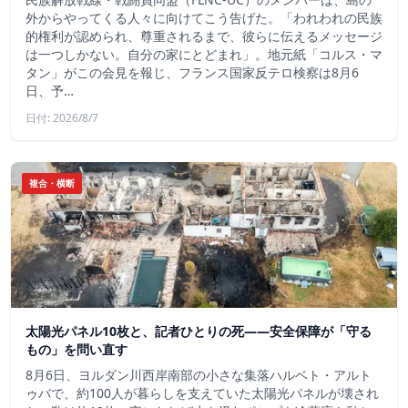
外からやってくる人々に向けてこう告げた。「われわれの民族
的権利が認められ、尊重されるまで、彼らに伝えるメッセージ
は一つしかない。自分の家にとどまれ」。地元紙「コルス・マ
タン」がこの会見を報じ、フランス国家反テロ検察は8月6
日、予…
日付: 2026/8/7
複合・横断
太陽光パネル10枚と、記者ひとりの死——安全保障が「守る
もの」を問い直す
8月6日、ヨルダン川西岸南部の小さな集落ハルベト・アルト
ゥバで、約100人が暮らしを支えていた太陽光パネルが壊され