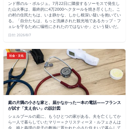
ンド県のル・ポルジュ。7月22日に隣接するソーモスで発生し
た山火事は、最終的に4万2000ヘクタールを焼き尽くした。こ
の村の住民たちは、いま静かな、しかし根深い疑いを抱いてい
る。「自分たちは、もっと洗練された観光地であるカップ・フ
ェレを守るために犠牲にされたのではないか」という疑いだ。
日付: 2026/8/7
社会・文化
庭の片隅の小さな家と、届かなかった一本の電話——フランス
が試す「支え合い」の設計図
シェルブールの庭に、もうひとつの家がある。夫を亡くしてか
ら一人で暮らしていたマリー＝クリスティーヌ・ルフェさんは
今、娘と義理の息子の敷地に置かれた小さな住まいで暮らして