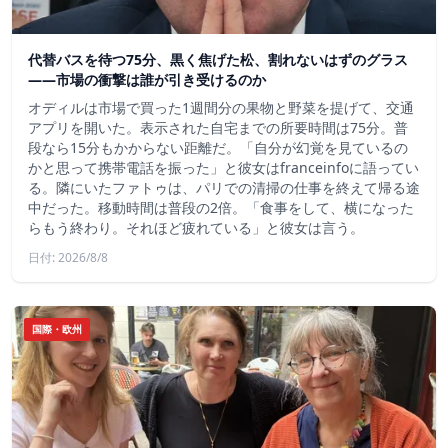
代替バスを待つ75分、黒く焦げた松、割れないはずのグラス
——市場の衝撃は誰が引き受けるのか
オディルは市場で買った1週間分の果物と野菜を提げて、交通
アプリを開いた。表示された自宅までの所要時間は75分。普
段なら15分もかからない距離だ。「自分が幻覚を見ているの
かと思って携帯電話を振った」と彼女はfranceinfoに語ってい
る。隣にいたファトゥは、パリでの清掃の仕事を終えて帰る途
中だった。移動時間は普段の2倍。「食事をして、横になった
らもう終わり。それほど疲れている」と彼女は言う。
日付: 2026/8/8
国際・欧州