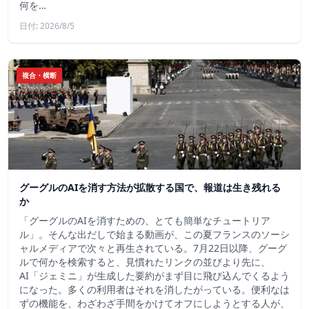
何を…
日付: 2026/8/5
複合・横断
グーグルのAIを消す方法が拡散する国で、報道は生き残れる
か
「グーグルのAIを消すための、とても簡単なチュートリア
ル」。そんな出だしで始まる動画が、この夏フランスのソーシ
ャルメディアで次々と再生されている。7月22日以降、グーグ
ルで何かを検索すると、見慣れたリンクの並びより先に、
AI「ジェミニ」が生成した要約がまず目に飛び込んでくるよう
になった。多くの利用者はそれを消したがっている。便利なは
ずの機能を、わざわざ手間をかけてオフにしようとする人が、