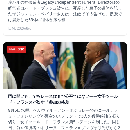
岸ハルの葬儀業者Legacy Independent Funeral Directorsの
経営者ロバート・ブッシュ被告に、死産した息子の遺体を託し
た母ジャスミン・ベバリーさんは、法廷でそう告げた。捜索で
は腐敗した35体の遺体が床や棚…
日付: 2026/8/6
社会・文化
門は開いた、でもレースはまだ公平ではない――女子ツール・
ド・フランスが映す「参加の格差」
8月5日水曜、ベルヴィル＝アン＝ボジョレーでのゴール。デ
ミ・フォレリングが渾身のスプリントで3人の優勝候補を振り
切り、女子ツール・ド・フランス第5ステージを制した。同じ
日、前回優勝者のポリーヌ・フェラン＝プレヴォは先頭から2