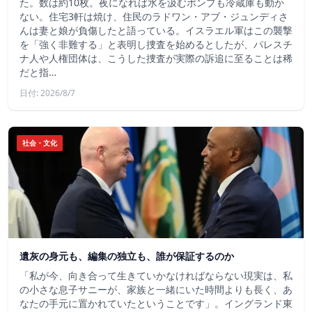
た。数は約10枚。夜になれば水を汲むポンプも冷蔵庫も動か
ない。住宅3軒は焼け、住民のラドワン・アブ・ジュンディさ
んは妻と娘が負傷したと語っている。イスラエル軍はこの襲撃
を「強く非難する」と表明し捜査を始めるとしたが、パレスチ
ナ人や人権団体は、こうした捜査が実際の訴追に至ることは稀
だと指…
日付: 2026/8/7
社会・文化
遺灰の身元も、編集の独立も、誰が保証するのか
「私が今、向き合って生きていかなければならない現実は、私
の小さな息子サニーが、家族と一緒にいた時間よりも長く、あ
なたの手元に置かれていたということです」。イングランド東