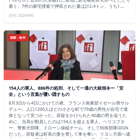
着く。7件の家宅捜索で押収された量は計2.4トン、うち1.…
日付: 2026/8/6
国際・欧州
154人の軍人、886件の処刑、そして一通の大統領令ー「安
全」という言葉が覆い隠すもの
8月3日から4日にかけての夜、フランス南東部イゼール県サル
デュー。人口1200人ほどの小さな町で79歳の男性が自宅で遺
体となって見つかった。容疑をかけられた40歳の男を追うた
めに、当局が動員したのは154人を超える軍人、ヘリコプタ
ー、警察犬部隊、ドローン操縦チーム、そして特殊部隊GIGN
だった。容疑者は町長の妻を脅して車を奪い、リヨン方面へ逃