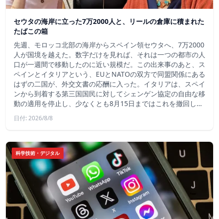
セウタの海岸に立った7万2000人と、リールの倉庫に積まれた
たばこの箱
先週、モロッコ北部の海岸からスペイン領セウタへ、7万2000
人が国境を越えた。数字だけを見れば、それは一つの都市の人
口が一週間で移動したのに近い規模だ。この出来事のあと、ス
ペインとイタリアという、EUとNATOの双方で同盟関係にある
はずの二国が、外交文書の応酬に入った。イタリアは、スペイ
ンから到着する第三国国民に対してシェンゲン協定の自由な移
動の適用を停止し、少なくとも8月15日まではこれを撤回し…
日付: 2026/8/8
科学技術・デジタル