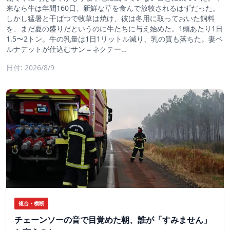
来なら牛は年間160日、新鮮な草を食んで放牧されるはずだった。
しかし猛暑と干ばつで牧草は焼け、彼は冬用に取っておいた飼料
を、まだ夏の盛りだというのに牛たちに与え始めた。1頭あたり1日
1.5〜2トン。牛の乳量は1日1リットル減り、乳の質も落ちた。妻ベ
ルナデットが仕込むサン＝ネクテー…
日付: 2026/8/9
複合・横断
チェーンソーの音で目覚めた朝、誰が「すみません」