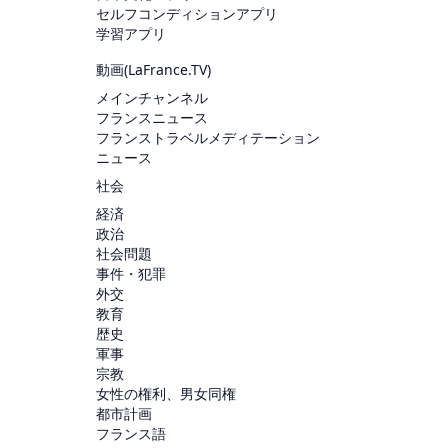
セルフコンディションアプリ
学習アプリ
動画(
LaFrance.TV
)
メインチャンネル
フランスニュース
フランストラベルメディテーション
ニュース
社会
経済
政治
社会問題
事件・犯罪
外交
教育
歴史
軍事
宗教
女性の権利、男女同権
都市計画
フランス語