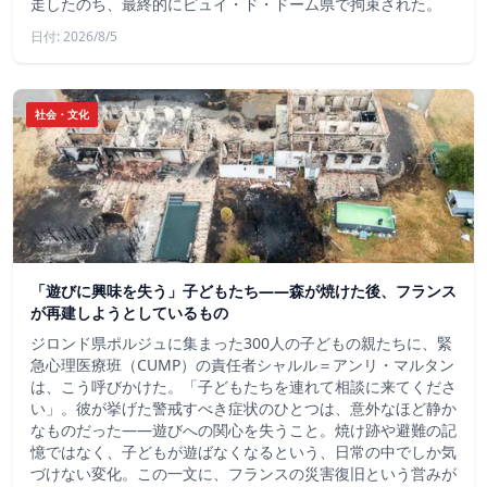
走したのち、最終的にピュイ・ド・ドーム県で拘束された。
日付: 2026/8/5
社会・文化
「遊びに興味を失う」子どもたち——森が焼けた後、フランス
が再建しようとしているもの
ジロンド県ポルジュに集まった300人の子どもの親たちに、緊
急心理医療班（CUMP）の責任者シャルル＝アンリ・マルタン
は、こう呼びかけた。「子どもたちを連れて相談に来てくださ
い」。彼が挙げた警戒すべき症状のひとつは、意外なほど静か
なものだった――遊びへの関心を失うこと。焼け跡や避難の記
憶ではなく、子どもが遊ばなくなるという、日常の中でしか気
づけない変化。この一文に、フランスの災害復旧という営みが