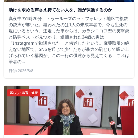
助けを求める声さえ持てない人を、誰が保護するのか
真夜中の1時20分、トゥールーズのラ・フォレット地区で複数
の銃声が響いた。狙われたのは1人の未成年者で、今も生死の
境にいるという。逃走した車からは、カラシニコフ型の突撃銃
と防弾ベストが見つかり、逮捕された24歳の男は
「Instagramで勧誘された」と供述したという。麻薬取引の絶
えない地区で、SNSを通じて少年たちが暴力の駒として吸い上
げられていく構図が、この一行の供述から見えてくる。これは
筆者の…
日付: 2026/8/8
暮らし・教育・健康