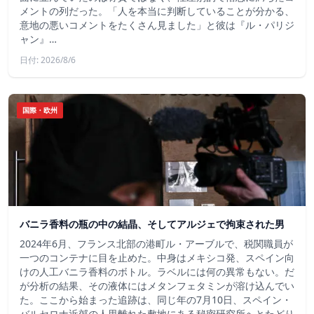
メントの列だった。「人を本当に判断していることが分かる、
意地の悪いコメントをたくさん見ました」と彼は『ル・パリジ
ャン』…
日付: 2026/8/6
国際・欧州
バニラ香料の瓶の中の結晶、そしてアルジェで拘束された男
2024年6月、フランス北部の港町ル・アーブルで、税関職員が
一つのコンテナに目を止めた。中身はメキシコ発、スペイン向
けの人工バニラ香料のボトル。ラベルには何の異常もない。だ
が分析の結果、その液体にはメタンフェタミンが溶け込んでい
た。ここから始まった追跡は、同じ年の7月10日、スペイン・
バルセロナ近郊の人里離れた敷地にある秘密研究所へとたどり