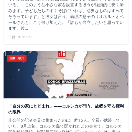
いる。「このような小さな家を設置するほうが経済的に安く済
みます。子どもたちのすぐそばにいれば、必要なものはすべて
そろっています」と彼女は言う。義理の息子のリオネル・オベ
ールさんも、こう付け加えた。「誰もが自立したいと思ってい
ます。彼…
日付: 2026/8/7
国際・欧州
「自分の家にとどまれ」——コルシカが問う、故郷を守る権利
の限界
非公開の記者会見に集まったのは、約15人。全員が武装して
いた。8月上旬、コルシカ島で開かれたこの会合で、コルシカ
民族解放戦線・戦闘員同盟（FLNC-UC）のメンバーは、島の