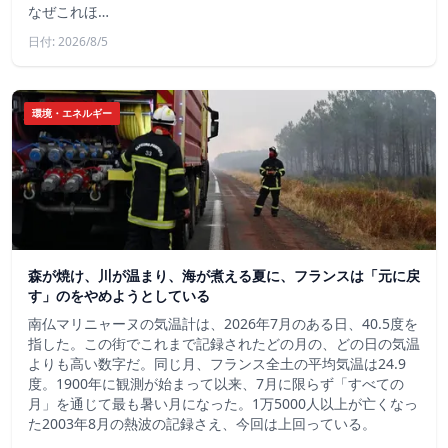
なぜこれほ…
日付: 2026/8/5
環境・エネルギー
森が焼け、川が温まり、海が煮える夏に、フランスは「元に戻
す」のをやめようとしている
南仏マリニャーヌの気温計は、2026年7月のある日、40.5度を
指した。この街でこれまで記録されたどの月の、どの日の気温
よりも高い数字だ。同じ月、フランス全土の平均気温は24.9
度。1900年に観測が始まって以来、7月に限らず「すべての
月」を通じて最も暑い月になった。1万5000人以上が亡くなっ
た2003年8月の熱波の記録さえ、今回は上回っている。