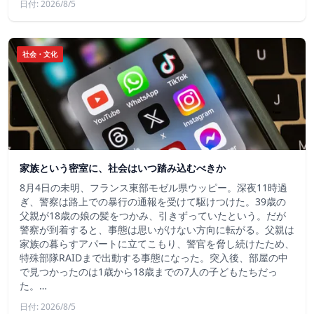
日付: 2026/8/5
社会・文化
家族という密室に、社会はいつ踏み込むべきか
8月4日の未明、フランス東部モゼル県ウッピー。深夜11時過
ぎ、警察は路上での暴行の通報を受けて駆けつけた。39歳の
父親が18歳の娘の髪をつかみ、引きずっていたという。だが
警察が到着すると、事態は思いがけない方向に転がる。父親は
家族の暮らすアパートに立てこもり、警官を脅し続けたため、
特殊部隊RAIDまで出動する事態になった。突入後、部屋の中
で見つかったのは1歳から18歳までの7人の子どもたちだっ
た。…
日付: 2026/8/5