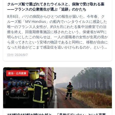
クルーズ船で運ばれてきたウイルスと、保険で受け取れる薬
――フランスの公衆衛生が選ぶ「追跡」のかたち
8月6日、パリの病院からひとつの報告が届いた。今年春、ク
ルーズ船「MV Hondius」の船内でハンタウイルスに感染した
唯一のフランス人女性が、約3カ月にわたる集中治療室での治
療を終え、回復期療養施設に移されたという。保健省がAFPに
明らかにしたこの知らせは、一人の退職者の女性が生死の境か
ら戻ってきたという安堵の物語であると同時に、移動が自由に
なった社会がどこまで感染症を追いかけられるのか、という…
日付: 2026/8/7
政治・公共政策
183軒中183軒が焼けた村と、「見捨てていない」という言葉