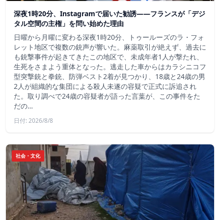
深夜1時20分、Instagramで届いた勧誘――フランスが「デジ
タル空間の主権」を問い始めた理由
日曜から月曜に変わる深夜1時20分、トゥールーズのラ・フォ
レット地区で複数の銃声が響いた。麻薬取引が絶えず、過去に
も銃撃事件が起きてきたこの地区で、未成年者1人が撃たれ、
生死をさまよう重体となった。逃走した車からはカラシニコフ
型突撃銃と拳銃、防弾ベスト2着が見つかり、18歳と24歳の男
2人が組織的な集団による殺人未遂の容疑で正式に訴追され
た。取り調べで24歳の容疑者が語った言葉が、この事件をた
だの…
日付: 2026/8/8
社会・文化