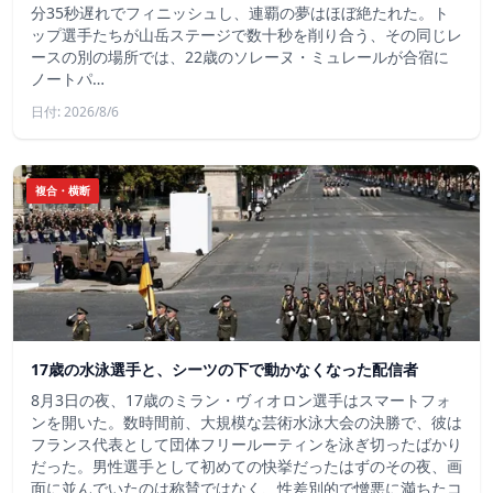
分35秒遅れでフィニッシュし、連覇の夢はほぼ絶たれた。ト
ップ選手たちが山岳ステージで数十秒を削り合う、その同じレ
ースの別の場所では、22歳のソレーヌ・ミュレールが合宿に
ノートパ…
日付: 2026/8/6
複合・横断
17歳の水泳選手と、シーツの下で動かなくなった配信者
8月3日の夜、17歳のミラン・ヴィオロン選手はスマートフォ
ンを開いた。数時間前、大規模な芸術水泳大会の決勝で、彼は
フランス代表として団体フリールーティンを泳ぎ切ったばかり
だった。男性選手として初めての快挙だったはずのその夜、画
面に並んでいたのは称賛ではなく、性差別的で憎悪に満ちたコ