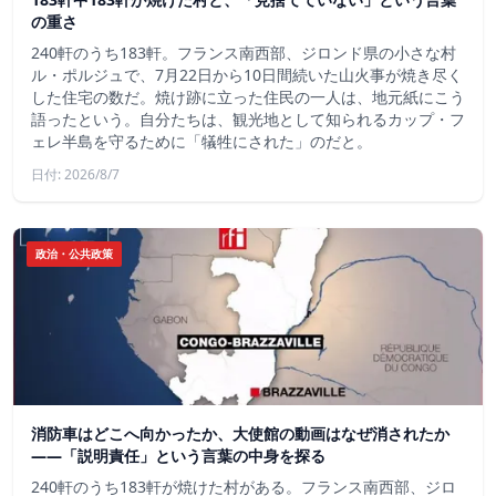
の重さ
240軒のうち183軒。フランス南西部、ジロンド県の小さな村
ル・ポルジュで、7月22日から10日間続いた山火事が焼き尽く
した住宅の数だ。焼け跡に立った住民の一人は、地元紙にこう
語ったという。自分たちは、観光地として知られるカップ・フ
ェレ半島を守るために「犠牲にされた」のだと。
日付: 2026/8/7
政治・公共政策
消防車はどこへ向かったか、大使館の動画はなぜ消されたか
——「説明責任」という言葉の中身を探る
240軒のうち183軒が焼けた村がある。フランス南西部、ジロ