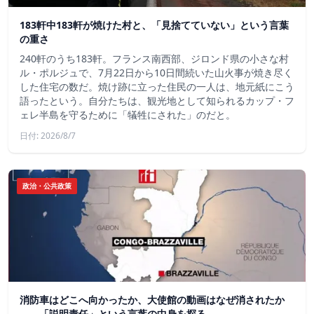
183軒中183軒が焼けた村と、「見捨てていない」という言葉
の重さ
240軒のうち183軒。フランス南西部、ジロンド県の小さな村
ル・ポルジュで、7月22日から10日間続いた山火事が焼き尽く
した住宅の数だ。焼け跡に立った住民の一人は、地元紙にこう
語ったという。自分たちは、観光地として知られるカップ・フ
ェレ半島を守るために「犠牲にされた」のだと。
日付: 2026/8/7
政治・公共政策
消防車はどこへ向かったか、大使館の動画はなぜ消されたか
——「説明責任」という言葉の中身を探る