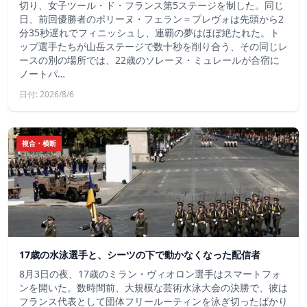
切り、女子ツール・ド・フランス第5ステージを制した。同じ
日、前回優勝者のポリーヌ・フェラン＝プレヴォは先頭から2
分35秒遅れでフィニッシュし、連覇の夢はほぼ絶たれた。ト
ップ選手たちが山岳ステージで数十秒を削り合う、その同じレ
ースの別の場所では、22歳のソレーヌ・ミュレールが合宿に
ノートパ…
日付: 2026/8/6
複合・横断
17歳の水泳選手と、シーツの下で動かなくなった配信者
8月3日の夜、17歳のミラン・ヴィオロン選手はスマートフォ
ンを開いた。数時間前、大規模な芸術水泳大会の決勝で、彼は
フランス代表として団体フリールーティンを泳ぎ切ったばかり