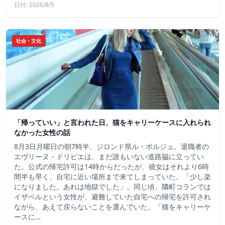
日付: 2026/8/5
社会・文化
「帰っていい」と言われた日、猫をキャリーケースに入れられ
なかった女性の話
8月3日月曜日の朝7時半、ジロンド県ル・ポルジュ。退職者の
エヴリーヌ・ドリビエは、まだ誰もいない道路脇に立ってい
た。公式の帰宅許可は14時からだったが、彼女はそれより6時
間半も早く、自宅に近い場所まで来てしまっていた。「少し楽
になりました。あれは地獄でした」。同じ頃、隣町コランでは
イザベルという女性が、避難していた自宅への帰宅を許可され
ながら、あえて戻らないことを選んでいた。「猫をキャリーケ
ースに…