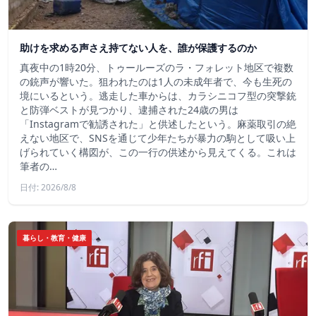
助けを求める声さえ持てない人を、誰が保護するのか
真夜中の1時20分、トゥールーズのラ・フォレット地区で複数
の銃声が響いた。狙われたのは1人の未成年者で、今も生死の
境にいるという。逃走した車からは、カラシニコフ型の突撃銃
と防弾ベストが見つかり、逮捕された24歳の男は
「Instagramで勧誘された」と供述したという。麻薬取引の絶
えない地区で、SNSを通じて少年たちが暴力の駒として吸い上
げられていく構図が、この一行の供述から見えてくる。これは
筆者の…
日付: 2026/8/8
暮らし・教育・健康