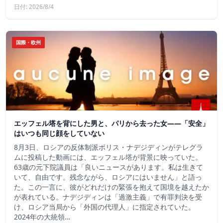
日付: 2026/8/4
国際・欧州
エッフェル塔を背にした男と、パリから去った女——「安全」
はいつも同じ顔をしていない
8月3日、ロシアの反体制派ボリス・ナデジディンがテレグラ
ムに投稿した動画には、エッフェル塔が背景に映っていた。
63歳の元下院議員は「良いニュースがあります。私は生きて
いて、自由です。残念ながら、ロシアにはいません」と語っ
た。この一言に、彼がどれだけの緊張を抱えて国境を越えたか
が表れている。ナデジディンは「過激主義」で有罪判決を受
け、ロシア当局から「外国の代理人」に指定されていた。
2024年の大統領…