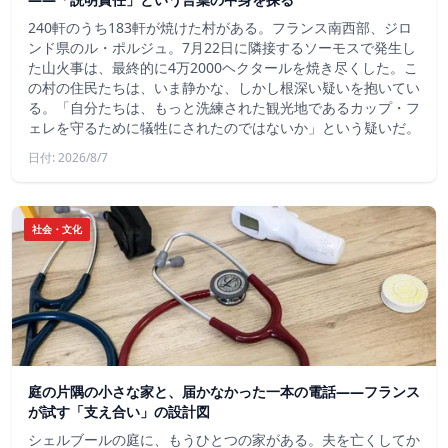
240軒のうち183軒が焼けた村がある。フランス南西部、ジロ
ンド県のル・ポルジュ。7月22日に隣接するソーモスで発生し
た山火事は、最終的に4万2000ヘクタールを焼き尽くした。こ
の村の住民たちは、いま静かな、しかし根深い疑いを抱いてい
る。「自分たちは、もっと洗練された観光地であるカップ・フ
ェレを守るために犠牲にされたのではないか」という疑いだ。
日付: 2026/8/7
社会・文化
庭の片隅の小さな家と、届かなかった一本の電話——フランス
が試す「支え合い」の設計図
シェルブールの庭に、もうひとつの家がある。夫を亡くしてか