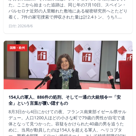
た。ここから始まった追跡は、同じ年の7月10日、スペイン・
バルセロナ近郊の人里離れた敷地にある秘密研究所へとたどり
着く。7件の家宅捜索で押収された量は計2.4トン、うち1.…
日付: 2026/8/6
国際・欧州
154人の軍人、886件の処刑、そして一通の大統領令ー「安
全」という言葉が覆い隠すもの
8月3日から4日にかけての夜、フランス南東部イゼール県サル
デュー。人口1200人ほどの小さな町で79歳の男性が自宅で遺
体となって見つかった。容疑をかけられた40歳の男を追うた
めに、当局が動員したのは154人を超える軍人、ヘリコプタ
ー、警察犬部隊、ドローン操縦チーム、そして特殊部隊GIGN