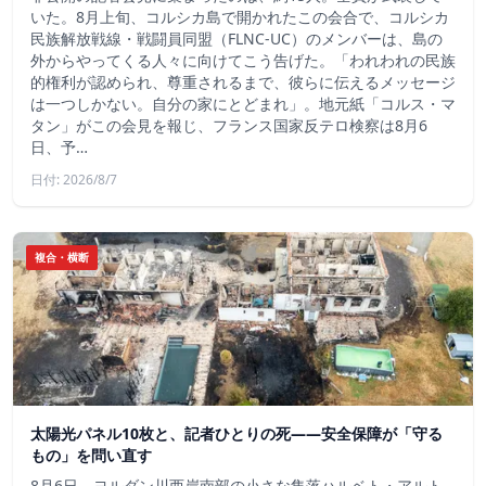
いた。8月上旬、コルシカ島で開かれたこの会合で、コルシカ
民族解放戦線・戦闘員同盟（FLNC-UC）のメンバーは、島の
外からやってくる人々に向けてこう告げた。「われわれの民族
的権利が認められ、尊重されるまで、彼らに伝えるメッセージ
は一つしかない。自分の家にとどまれ」。地元紙「コルス・マ
タン」がこの会見を報じ、フランス国家反テロ検察は8月6
日、予…
日付: 2026/8/7
複合・横断
太陽光パネル10枚と、記者ひとりの死——安全保障が「守る
もの」を問い直す
8月6日、ヨルダン川西岸南部の小さな集落ハルベト・アルト