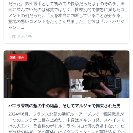
だった。男性選手として初めての快挙だったはずのその夜、画
面に並んでいたのは称賛ではなく、性差別的で憎悪に満ちたコ
メントの列だった。「人を本当に判断していることが分かる、
意地の悪いコメントをたくさん見ました」と彼は『ル・パリジ
ャン』…
日付: 2026/8/6
国際・欧州
バニラ香料の瓶の中の結晶、そしてアルジェで拘束された男
2024年6月、フランス北部の港町ル・アーブルで、税関職員が
一つのコンテナに目を止めた。中身はメキシコ発、スペイン向
けの人工バニラ香料のボトル。ラベルには何の異常もない。だ
が分析の結果、その液体にはメタンフェタミンが溶け込んでい