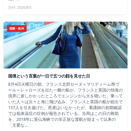
日付: 2026/8/5
国際・欧州
国境という言葉が一日で五つの顔を見せた日
8月4日火曜日の朝、フランス北部セーヌ＝マリティーム県ヴ
ール＝レ＝ローズを出た一艘の船が、フランスと英国の領海の
境界に差しかかったところでエンジンから火を噴いた。乗って
いた人々は次々と海に飛び込み、フランスと英国の船が総出で
157人を引き揚げた。死者はいなかったが、看護師の初期確認
では低体温症の症例が報告されている。当局はこの日の救助
を、2018年に英仏海峡での非正規な渡航が始まって以来の
「主要な…