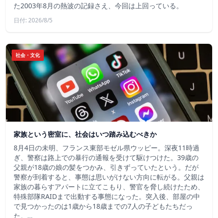
た2003年8月の熱波の記録さえ、今回は上回っている。
日付: 2026/8/5
社会・文化
家族という密室に、社会はいつ踏み込むべきか
8月4日の未明、フランス東部モゼル県ウッピー。深夜11時過
ぎ、警察は路上での暴行の通報を受けて駆けつけた。39歳の
父親が18歳の娘の髪をつかみ、引きずっていたという。だが
警察が到着すると、事態は思いがけない方向に転がる。父親は
家族の暮らすアパートに立てこもり、警官を脅し続けたため、
特殊部隊RAIDまで出動する事態になった。突入後、部屋の中
で見つかったのは1歳から18歳までの7人の子どもたちだっ
た。…