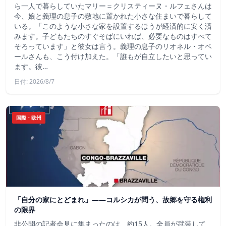
ら一人で暮らしていたマリー＝クリスティーヌ・ルフェさんは
今、娘と義理の息子の敷地に置かれた小さな住まいで暮らして
いる。「このような小さな家を設置するほうが経済的に安く済
みます。子どもたちのすぐそばにいれば、必要なものはすべて
そろっています」と彼女は言う。義理の息子のリオネル・オベ
ールさんも、こう付け加えた。「誰もが自立したいと思ってい
ます。彼…
日付: 2026/8/7
国際・欧州
「自分の家にとどまれ」——コルシカが問う、故郷を守る権利
の限界
非公開の記者会見に集まったのは、約15人。全員が武装して