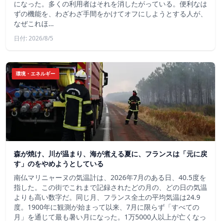
になった。多くの利用者はそれを消したがっている。便利なは
ずの機能を、わざわざ手間をかけてオフにしようとする人が、
なぜこれほ…
日付: 2026/8/5
環境・エネルギー
森が焼け、川が温まり、海が煮える夏に、フランスは「元に戻
す」のをやめようとしている
南仏マリニャーヌの気温計は、2026年7月のある日、40.5度を
指した。この街でこれまで記録されたどの月の、どの日の気温
よりも高い数字だ。同じ月、フランス全土の平均気温は24.9
度。1900年に観測が始まって以来、7月に限らず「すべての
月」を通じて最も暑い月になった。1万5000人以上が亡くなっ