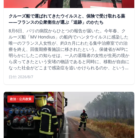
クルーズ船で運ばれてきたウイルスと、保険で受け取れる薬
――フランスの公衆衛生が選ぶ「追跡」のかたち
8月6日、パリの病院からひとつの報告が届いた。今年春、ク
ルーズ船「MV Hondius」の船内でハンタウイルスに感染した
唯一のフランス人女性が、約3カ月にわたる集中治療室での治
療を終え、回復期療養施設に移されたという。保健省がAFPに
明らかにしたこの知らせは、一人の退職者の女性が生死の境か
ら戻ってきたという安堵の物語であると同時に、移動が自由に
なった社会がどこまで感染症を追いかけられるのか、という…
日付: 2026/8/7
政治・公共政策