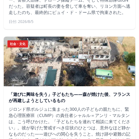
だった。容疑者は町長の妻を脅して車を奪い、リヨン方面へ逃
走したのち、最終的にピュイ・ド・ドーム県で拘束された。
日付: 2026/8/5
社会・文化
「遊びに興味を失う」子どもたち——森が焼けた後、フランス
が再建しようとしているもの
ジロンド県ポルジュに集まった300人の子どもの親たちに、緊
急心理医療班（CUMP）の責任者シャルル＝アンリ・マルタン
は、こう呼びかけた。「子どもたちを連れて相談に来てくださ
い」。彼が挙げた警戒すべき症状のひとつは、意外なほど静か
なものだった――遊びへの関心を失うこと。焼け跡や避難の記