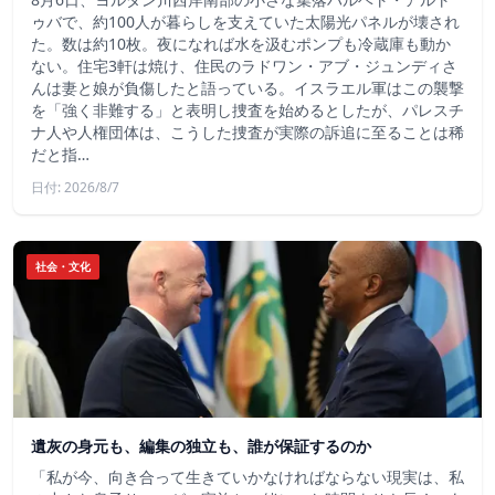
ゥバで、約100人が暮らしを支えていた太陽光パネルが壊され
た。数は約10枚。夜になれば水を汲むポンプも冷蔵庫も動か
ない。住宅3軒は焼け、住民のラドワン・アブ・ジュンディさ
んは妻と娘が負傷したと語っている。イスラエル軍はこの襲撃
を「強く非難する」と表明し捜査を始めるとしたが、パレスチ
ナ人や人権団体は、こうした捜査が実際の訴追に至ることは稀
だと指…
日付: 2026/8/7
社会・文化
遺灰の身元も、編集の独立も、誰が保証するのか
「私が今、向き合って生きていかなければならない現実は、私