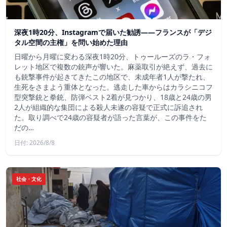
深夜1時20分、Instagramで届いた勧誘――フランスが「デジ
タル空間の主権」を問い始めた理由
日曜から月曜に変わる深夜1時20分、トゥールーズのラ・フォ
レット地区で複数の銃声が響いた。麻薬取引が絶えず、過去に
も銃撃事件が起きてきたこの地区で、未成年者1人が撃たれ、
生死をさまよう重体となった。逃走した車からはカラシニコフ
型突撃銃と拳銃、防弾ベスト2着が見つかり、18歳と24歳の男
2人が組織的な集団による殺人未遂の容疑で正式に訴追され
た。取り調べで24歳の容疑者が語った言葉が、この事件をた
だの…
日付: 2026/8/8
社会・文化