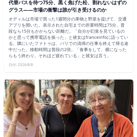
代替バスを待つ75分、黒く焦げた松、割れないはずの
グラス——市場の衝撃は誰が引き受けるのか
オディルは市場で買った1週間分の果物と野菜を提げて、交通
アプリを開いた。表示された自宅までの所要時間は75分。普
段なら15分もかからない距離だ。「自分が幻覚を見ているの
かと思って携帯電話を振った」と彼女はfranceinfoに語ってい
る。隣にいたファトゥは、パリでの清掃の仕事を終えて帰る途
中だった。移動時間は普段の2倍。「食事をして、横になった
らもう終わり。それほど疲れている」と彼女は言う。
日付: 2026/8/8