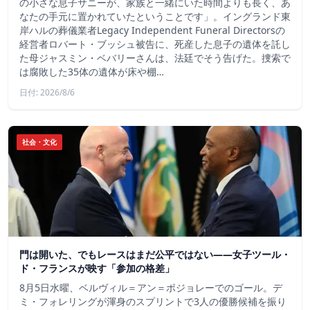
の小さな息子サニーが、家族と一緒にいた時間よりも長く、あ
なたの手元に置かれていたということです」。イングランド東
岸ハルの葬儀業者Legacy Independent Funeral Directorsの
経営者ロバート・ブッシュ被告に、死産した息子の遺体を託し
た母ジャスミン・ベバリーさんは、法廷でそう告げた。捜索で
は腐敗した35体の遺体が床や棚…
日付: 2026/8/6
社会・文化
門は開いた、でもレースはまだ公平ではない――女子ツール・
ド・フランスが映す「参加の格差」
8月5日水曜、ベルヴィル＝アン＝ボジョレーでのゴール。デ
ミ・フォレリングが渾身のスプリントで3人の優勝候補を振り