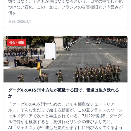
憶ではなく、子どもが遊ばなくなるという、日常の中でしか気
づけない変化。この一文に、フランスの災害復旧という営みが
何を…
日付: 2026/8/5
複合・横断
グーグルのAIを消す方法が拡散する国で、報道は生き残れる
か
「グーグルのAIを消すための、とても簡単なチュートリア
ル」。そんな出だしで始まる動画が、この夏フランスのソーシ
ャルメディアで次々と再生されている。7月22日以降、グーグ
ルで何かを検索すると、見慣れたリンクの並びより先に、
AI「ジェミニ」が生成した要約がまず目に飛び込んでくるよう