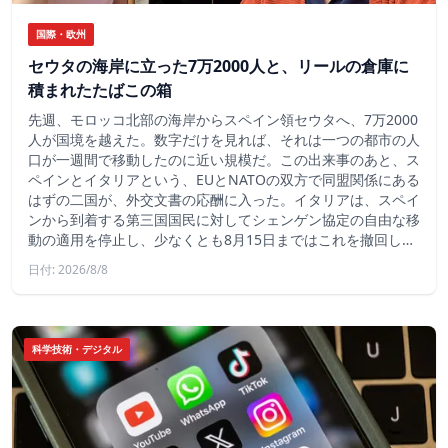
国際・欧州
セウタの海岸に立った7万2000人と、リールの倉庫に
積まれたたばこの箱
先週、モロッコ北部の海岸からスペイン領セウタへ、7万2000
人が国境を越えた。数字だけを見れば、それは一つの都市の人
口が一週間で移動したのに近い規模だ。この出来事のあと、ス
ペインとイタリアという、EUとNATOの双方で同盟関係にある
はずの二国が、外交文書の応酬に入った。イタリアは、スペイ
ンから到着する第三国国民に対してシェンゲン協定の自由な移
動の適用を停止し、少なくとも8月15日まではこれを撤回し…
日付: 2026/8/8
科学技術・デジタル