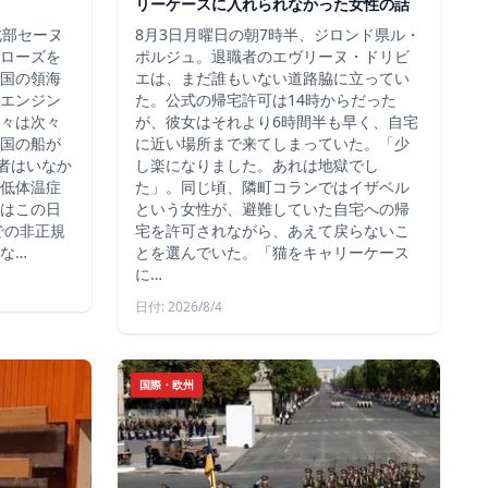
リーケースに入れられなかった女性の話
北部セーヌ
8月3日月曜日の朝7時半、ジロンド県ル・
ローズを
ポルジュ。退職者のエヴリーヌ・ドリビ
国の領海
エは、まだ誰もいない道路脇に立ってい
エンジン
た。公式の帰宅許可は14時からだった
々は次々
が、彼女はそれより6時間半も早く、自宅
国の船が
に近い場所まで来てしまっていた。「少
死者はいなか
し楽になりました。あれは地獄でし
低体温症
た」。同じ頃、隣町コランではイザベル
はこの日
という女性が、避難していた自宅への帰
での非正規
宅を許可されながら、あえて戻らないこ
な…
とを選んでいた。「猫をキャリーケース
に…
日付: 2026/8/4
国際・欧州