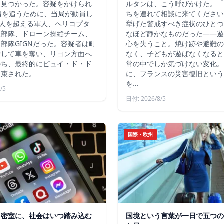
て見つかった。容疑をかけられ
ルタンは、こう呼びかけた。「
男を追うために、当局が動員し
ちを連れて相談に来てください
4人を超える軍人、ヘリコプタ
挙げた警戒すべき症状のひとつ
犬部隊、ドローン操縦チーム、
なほど静かなものだった――遊
部隊GIGNだった。容疑者は町
心を失うこと。焼け跡や避難の
脅して車を奪い、リヨン方面へ
なく、子どもが遊ばなくなると
のち、最終的にピュイ・ド・ド
常の中でしか気づけない変化。
拘束された。
に、フランスの災害復旧という
を…
/5
日付: 2026/8/5
国際・欧州
う密室に、社会はいつ踏み込む
国境という言葉が一日で五つの