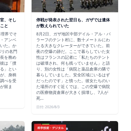
官、そし
停戦が発表された翌日も、ガザでは遺体
こと
が数えられていた
料理界でそ
8月2日、ガザ地区中部デイル・アル・バ
・アンベ
ラーフのテント村に、数十メートルにわ
いた。か
たる大きなクレーターができていた。前
、パリの名門
夜の空爆の跡だ。ここで暮らしていた女
長を務め
性はフランスの記者に「私たちのテント
彼は「捜
は破壊され、何も残っていません」と語
る」とい
り、別の女性は「病院と薬品倉庫の隣で
が、身柄
暮らしていました。安全区域にいるはず
調べを受
だったのです」と憤った。彼女たちのい
が留ま
た場所のすぐ近くでは、この空爆で病院
の医療物資倉庫が大きく損壊し、7人が
死…
日付: 2026/8/3
科学技術・デジタル