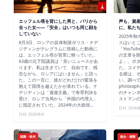
エッフェル塔を背にした男と、パリから
声も、資
去った女——「安全」はいつも同じ顔を
に、私た
していない
2025年
8月3日、ロシアの反体制派ボリス・ナデ
スはいと
ジディンがテレグラムに投稿した動画に
「YouT
は、エッフェル塔が背景に映っていた。
の文章を
63歳の元下院議員は「良いニュースがあ
よ」。ポ
ります。私は生きていて、自由です。残
た。コメ
念ながら、ロシアにはいません」と語っ
る彼は、
た。この一言に、彼がどれだけの緊張を
い。調べて
抱えて国境を越えたかが表れている。ナ
philos
デジディンは「過激主義」で有罪判決を
のチャン
受け、ロシア当局から「外国の代理人」
ストマン
に指定されていた。2024年の大統領…
日付: 2026/8
日付: 2026/8/4
国際・欧州
複合・横断