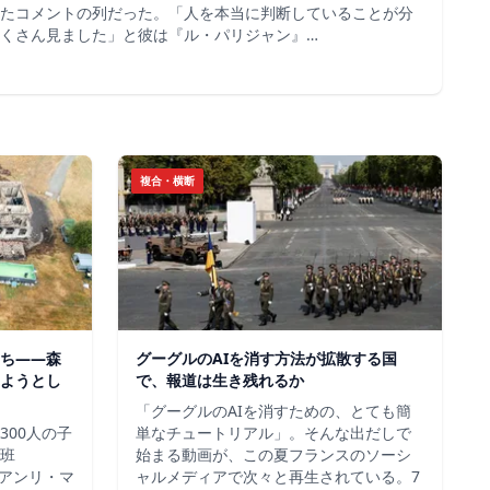
たコメントの列だった。「人を本当に判断していることが分
くさん見ました」と彼は『ル・パリジャン』…
複合・横断
ち——森
グーグルのAIを消す方法が拡散する国
ようとし
で、報道は生き残れるか
「グーグルのAIを消すための、とても簡
300人の子
単なチュートリアル」。そんな出だしで
班
始まる動画が、この夏フランスのソーシ
＝アンリ・マ
ャルメディアで次々と再生されている。7