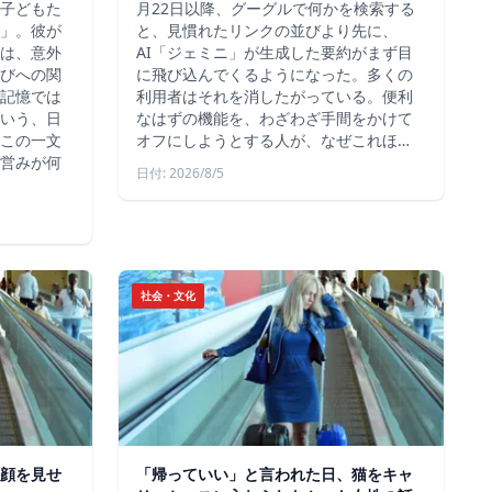
子どもた
月22日以降、グーグルで何かを検索する
」。彼が
と、見慣れたリンクの並びより先に、
は、意外
AI「ジェミニ」が生成した要約がまず目
びへの関
に飛び込んでくるようになった。多くの
記憶では
利用者はそれを消したがっている。便利
いう、日
なはずの機能を、わざわざ手間をかけて
この一文
オフにしようとする人が、なぜこれほ…
営みが何
日付: 2026/8/5
社会・文化
顔を見せ
「帰っていい」と言われた日、猫をキャ