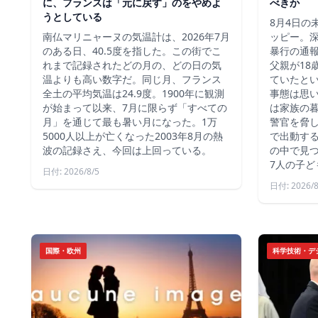
に、フランスは「元に戻す」のをやめよ
べきか
うとしている
8月4日の
南仏マリニャーヌの気温計は、2026年7月
ッピー。深
のある日、40.5度を指した。この街でこ
暴行の通報
れまで記録されたどの月の、どの日の気
父親が18
温よりも高い数字だ。同じ月、フランス
ていたと
全土の平均気温は24.9度。1900年に観測
事態は思
が始まって以来、7月に限らず「すべての
は家族の
月」を通じて最も暑い月になった。1万
警官を脅し
5000人以上が亡くなった2003年8月の熱
で出動す
波の記録さえ、今回は上回っている。
の中で見つ
7人の子ど
日付: 2026/8/5
日付: 2026/8
国際・欧州
科学技術・デ