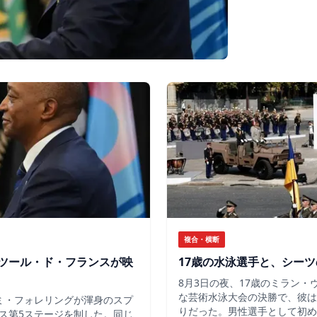
複合・横断
ツール・ド・フランスが映
17歳の水泳選手と、シー
8月3日の夜、17歳のミラン
な芸術水泳大会の決勝で、彼は
ミ・フォレリングが渾身のスプ
りだった。男性選手として初め
ス第5ステージを制した。同じ