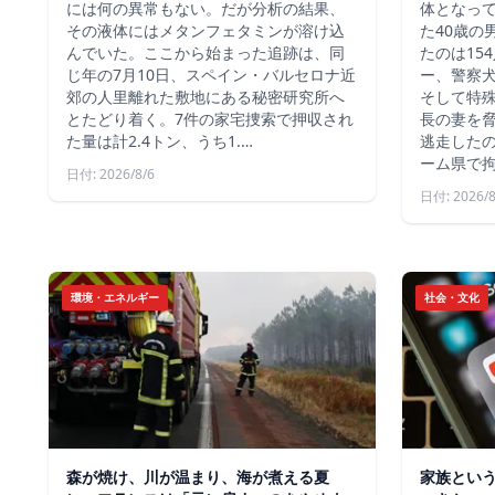
には何の異常もない。だが分析の結果、
体となっ
その液体にはメタンフェタミンが溶け込
た40歳の
んでいた。ここから始まった追跡は、同
たのは15
じ年の7月10日、スペイン・バルセロナ近
ー、警察
郊の人里離れた敷地にある秘密研究所へ
そして特殊
とたどり着く。7件の家宅捜索で押収され
長の妻を
た量は計2.4トン、うち1.…
逃走した
ーム県で
日付: 2026/8/6
日付: 2026/8
環境・エネルギー
社会・文化
森が焼け、川が温まり、海が煮える夏
家族とい