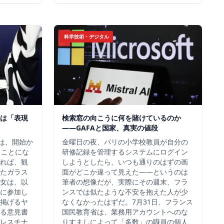
科学技術・デジタル
は「表現
検索窓の向こうに何を賭けているのか
——GAFAと国家、真実の値段
チは、開始か
金曜日の夜、パリの小学校教員が自分の
ることにな
研修記録を管理するシステムにログイン
れば、観
しようとしたら、いつも通りのはずの画
たガラス
面がどこか違って見えた——というのは
女は、以
筆者の想像だが、実際にその週末、フラ
に参加し
ンスでは似たような不安を抱えた人が少
掲げるヤ
なくなかったはずだ。7月31日、フランス
る意見書
国民教育省は、業務用アカウントへのな
レスチナ
りすましによって「多数」の職員の個人