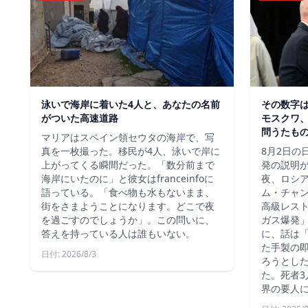
泳いで海岸に着いた4人と、あなたの名前
その数字
がついた高速道路
モスクワ、
問うたも
マリアはスペイン領セウタの海岸で、写
真を一枚撮った。移民が4人、泳いで岸に
8月2日の
上がってくる瞬間だった。「数分前まで
発の説明
海岸にいたのに」と彼女はfranceinfoに
夜、ロシ
語っている。「食べ物も水もないまま、
ム・チャ
街をさまようことになります。どこで夜
高級レス
を過ごすのでしょうか」。この問いに、
ガス爆発
答えを持っている人は誰もいない。
に、話は
た手製の
日付: 2026/8/3
ろうとし
た。死者3
界の要人