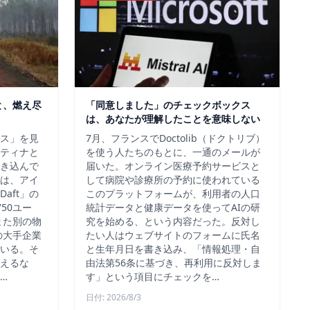
と、燃え尽
「同意しました」のチェックボックス
は、あなたが理解したことを意味しない
ス」を見
7月、フランスでDoctolib（ドクトリブ）
ティナと
を使う人たちのもとに、一通のメールが
き込んで
届いた。オンライン医療予約サービスと
は、アイ
して病院や診療所の予約に使われている
aft」の
このプラットフォームが、利用者の人口
50ユー
統計データと健康データを使ってAIの研
また別の物
究を始める、という内容だった。反対し
の大手企業
たい人はウェブサイトのフォームに氏名
いる。そ
と生年月日を書き込み、「情報処理・自
えるな
由法第56条に基づき、再利用に反対しま
…
す」という項目にチェックを…
日付: 2026/8/3