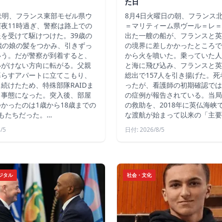
た日
未明、フランス東部モゼル県ウ
8月4日火曜日の朝、フランス
夜11時過ぎ、警察は路上での
＝マリティーム県ヴール＝レ＝
を受けて駆けつけた。39歳の
出た一艘の船が、フランスと英
歳の娘の髪をつかみ、引きずっ
の境界に差しかかったところで
いう。だが警察が到着すると、
から火を噴いた。乗っていた人
いがけない方向に転がる。父親
と海に飛び込み、フランスと英
暮らすアパートに立てこもり、
総出で157人を引き揚げた。
続けたため、特殊部隊RAIDま
ったが、看護師の初期確認では
る事態になった。突入後、部屋
の症例が報告されている。当局
かったのは1歳から18歳までの
の救助を、2018年に英仏海峡
もたちだった。…
な渡航が始まって以来の「主要
/5
日付: 2026/8/5
ジタル
社会・文化