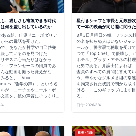
産も、親しさも複製できる時代
星付きシェフと市長と元政務次
ちは何を差し出しているのか
て一本の映画が同じ週に問うた
秋のある朝、俳優ドニ・ポダリデ
8月3日月曜日の朝、フランス
こからの電話を受けた。
の名を知らぬ人はいないジャン
ubeで、あなたが哲学や自己啓発
ールが、警察署で聴取を受けて
朗読しているのを見つけた
つて「Top Chef」で優勝し
ダリデスに心当たりはなかっ
ホテル、プラザ・アテネの料理
ディ・フランセーズの団員であ
た男である。弁護士によれば、
そんな動画を撮った覚えがな
査員のすべての質問に答えてい
みると、「Voix
う。華やかなグルメ番組の常連
ophiques（哲学の声）」という名
を拘束された状態で朝から取り
ネルが、ニーチェやニール・ポ
ける――このギャップにまず目
の文章を、彼の声質にそっくり…
る。
/4
日付: 2026/8/4
経済・労働