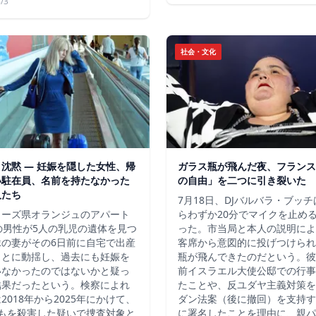
/3
社会・文化
沈黙 ― 妊娠を隠した女性、帰
ガラス瓶が飛んだ夜、フランス
い駐在員、名前を持たなかった
の自由」を二つに引き裂いた
人たち
7月18日、DJバルバラ・ブッ
ューズ県オランジュのアパート
らわずか20分でマイクを止め
の男性が5人の乳児の遺体を見つ
った。市当局と本人の説明によ
縁の妻がその6日前に自宅で出産
客席から意図的に投げつけられ
ことに動揺し、過去にも妊娠を
瓶が飛んできたのだという。彼
いなかったのではないかと疑っ
前イスラエル大使公邸での行事
結果だったという。検察によれ
たことや、反ユダヤ主義対策を
2018年から2025年にかけて、
ダン法案（後に撤回）を支持す
どもを殺害した疑いで捜査対象と
に署名したことを理由に、親パ