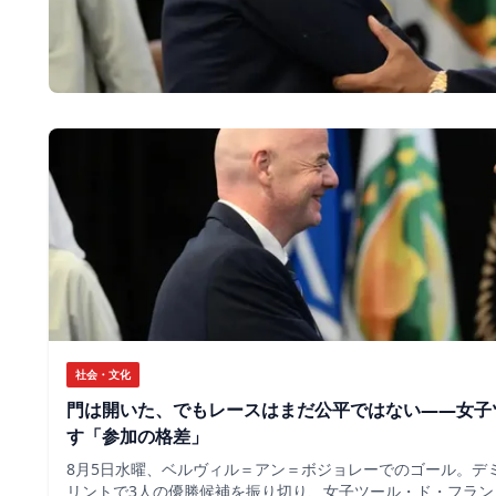
社会・文化
門は開いた、でもレースはまだ公平ではない――女子
す「参加の格差」
8月5日水曜、ベルヴィル＝アン＝ボジョレーでのゴール。デ
リントで3人の優勝候補を振り切り、女子ツール・ド・フラン