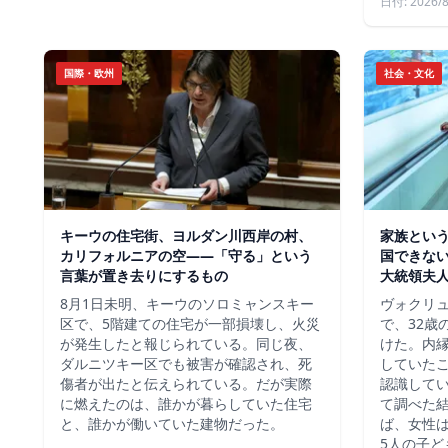
日付: 2026/8
国際・欧州
社会・文化
キーウの住宅街、ヨルダン川西岸の村、
家族という
カリフォルニアの空——「守る」という
国できな
言葉が置き去りにするもの
大統領夫
8月1日未明、キーウのソロミャンスキー
ヴォクリ
区で、5階建ての住宅が一部損壊し、火災
で、32歳
が発生したと報じられている。同じ夜、
けた。内
ダルニツキー区でも被害が確認され、死
していた
傷者が出たと伝えられている。だが実際
認識して
に燃えたのは、誰かが暮らしていた住宅
て調べた
と、誰かが働いていた建物だった。
ば、女性は
5人の子