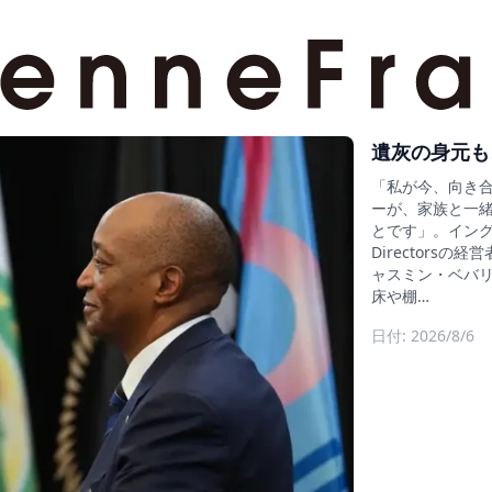
遺灰の身元も
「私が今、向き
ーが、家族と一
とです」。イングラン
Director
ャスミン・ベバリ
床や棚…
日付: 2026/8/6