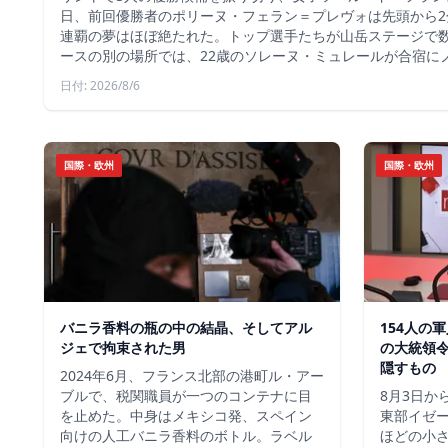
日、前回優勝者のポリーヌ・フェラン＝プレヴォは先頭から2
連覇の夢はほぼ絶たれた。トップ選手たちが山岳ステージで
ースの別の場所では、22歳のソレーヌ・ミュレールが合宿に
日付: 2026/8/6
国際・欧州
国際・欧州
バニラ香料の瓶の中の結晶、そしてアル
154人の
ジェで拘束された男
の大統領
隠すもの
2024年6月、フランス北部の港町ル・アー
ブルで、税関職員が一つのコンテナに目
8月3日か
を止めた。中身はメキシコ発、スペイン
東部イゼー
向けの人工バニラ香料のボトル。ラベル
ほどの小さ