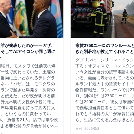
は誰が発表したのか——ガザ、
家賃2750ユーロのワンルーム
そしてAIアイコンが同じ週に
きた別荘地が教えてくれること
の
ダブリンの「シリコン・ドック
日曜日、モスクワでは前夜の爆
下ろすオフィスで、コンスタン
が一晩で変わっていた。土曜の
いう女性が自分の携帯電話を覗
ア当局に近いとされるテレグラ
いる。画面に表示されているの
ンネル「バザ」は、モスクワの
ルランド最大手の賃貸サイト「D
トランで起きた爆発を「厨房の
物件情報だ。ワンルームで月27
」と伝えた。だが夜が明ける前
ロ、別の物件は2350ユーロ、
「身元不明の女性が小包に隠し
件は2400ユーロ。彼女は米国
即席爆発装置を持って店内に入
で顧客担当責任者として働いて
た」というものに変わってい
れでも「給料の大半が家賃に消
人、負傷者21人。店では軍や政
ら、生活に使えるお金はほとん
による非公開の夕食会が開かれ…
日付: 2026/8/3