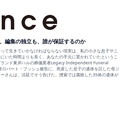
、編集の独立も、誰が保証するのか
合って生きていかなければならない現実は、私の小さな息子サニ
緒にいた時間よりも長く、あなたの手元に置かれていたというこ
ド東岸ハルの葬儀業者Legacy Independent Funeral
sの経営者ロバート・ブッシュ被告に、死産した息子の遺体を託した母ジ
ーさんは、法廷でそう告げた。捜索では腐敗した35体の遺体が