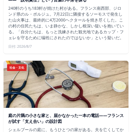
240軒のうち183軒が焼けた村がある。フランス南西部、ジロ
ンド県のル・ポルジュ。7月22日に隣接するソーモスで発生し
た山火事は、最終的に4万2000ヘクタールを焼き尽くした。こ
の村の住民たちは、いま静かな、しかし根深い疑いを抱いてい
る。「自分たちは、もっと洗練された観光地であるカップ・フ
ェレを守るために犠牲にされたのではないか」という疑いだ。
日付: 2026/8/7
社会・文化
庭の片隅の小さな家と、届かなかった一本の電話——フランス
が試す「支え合い」の設計図
シェルブールの庭に、もうひとつの家がある。夫を亡くしてか