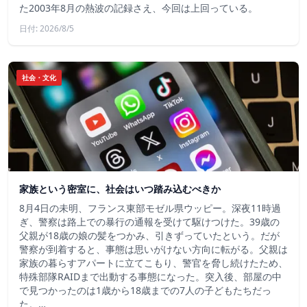
た2003年8月の熱波の記録さえ、今回は上回っている。
日付: 2026/8/5
社会・文化
家族という密室に、社会はいつ踏み込むべきか
8月4日の未明、フランス東部モゼル県ウッピー。深夜11時過
ぎ、警察は路上での暴行の通報を受けて駆けつけた。39歳の
父親が18歳の娘の髪をつかみ、引きずっていたという。だが
警察が到着すると、事態は思いがけない方向に転がる。父親は
家族の暮らすアパートに立てこもり、警官を脅し続けたため、
特殊部隊RAIDまで出動する事態になった。突入後、部屋の中
で見つかったのは1歳から18歳までの7人の子どもたちだっ
た。…