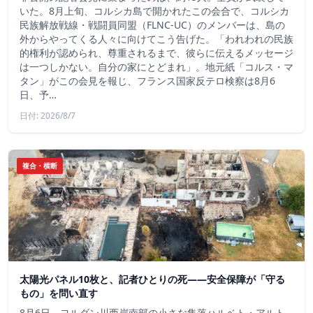
いた。8月上旬、コルシカ島で開かれたこの会合で、コルシカ
民族解放戦線・戦闘員同盟（FLNC-UC）のメンバーは、島の
外からやってくる人々に向けてこう告げた。「われわれの民族
的権利が認められ、尊重されるまで、彼らに伝えるメッセージ
は一つしかない。自分の家にとどまれ」。地元紙「コルス・マ
タン」がこの会見を報じ、フランス国家反テロ検察は8月6
日、予…
日付: 2026/8/7
複合・横断
太陽光パネル10枚と、記者ひとりの死——安全保障が「守る
もの」を問い直す
8月6日、ヨルダン川西岸南部の小さな集落ハルベト・アルト