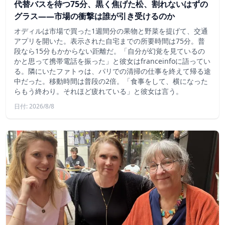
代替バスを待つ75分、黒く焦げた松、割れないはずの
グラス——市場の衝撃は誰が引き受けるのか
オディルは市場で買った1週間分の果物と野菜を提げて、交通
アプリを開いた。表示された自宅までの所要時間は75分。普
段なら15分もかからない距離だ。「自分が幻覚を見ているの
かと思って携帯電話を振った」と彼女はfranceinfoに語ってい
る。隣にいたファトゥは、パリでの清掃の仕事を終えて帰る途
中だった。移動時間は普段の2倍。「食事をして、横になった
らもう終わり。それほど疲れている」と彼女は言う。
日付: 2026/8/8