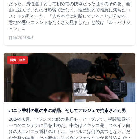
だった。男性選手として初めての快挙だったはずのその夜、画
面に並んでいたのは称賛ではなく、性差別的で憎悪に満ちたコ
メントの列だった。「人を本当に判断していることが分かる、
意地の悪いコメントをたくさん見ました」と彼は『ル・パリジ
ャン』…
日付: 2026/8/6
国際・欧州
バニラ香料の瓶の中の結晶、そしてアルジェで拘束された男
2024年6月、フランス北部の港町ル・アーブルで、税関職員が
一つのコンテナに目を止めた。中身はメキシコ発、スペイン向
けの人工バニラ香料のボトル。ラベルには何の異常もない。だ
が分析の結果、その液体にはメタンフェタミンが溶け込んでい