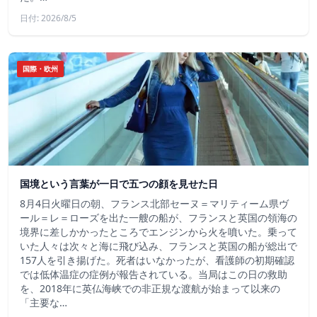
日付: 2026/8/5
国際・欧州
国境という言葉が一日で五つの顔を見せた日
8月4日火曜日の朝、フランス北部セーヌ＝マリティーム県ヴ
ール＝レ＝ローズを出た一艘の船が、フランスと英国の領海の
境界に差しかかったところでエンジンから火を噴いた。乗って
いた人々は次々と海に飛び込み、フランスと英国の船が総出で
157人を引き揚げた。死者はいなかったが、看護師の初期確認
では低体温症の症例が報告されている。当局はこの日の救助
を、2018年に英仏海峡での非正規な渡航が始まって以来の
「主要な…