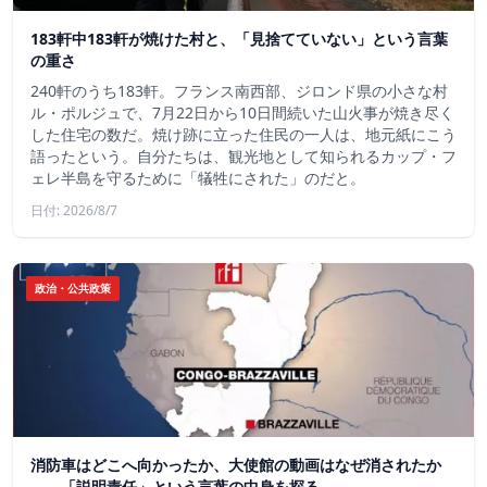
183軒中183軒が焼けた村と、「見捨てていない」という言葉
の重さ
240軒のうち183軒。フランス南西部、ジロンド県の小さな村
ル・ポルジュで、7月22日から10日間続いた山火事が焼き尽く
した住宅の数だ。焼け跡に立った住民の一人は、地元紙にこう
語ったという。自分たちは、観光地として知られるカップ・フ
ェレ半島を守るために「犠牲にされた」のだと。
日付: 2026/8/7
政治・公共政策
消防車はどこへ向かったか、大使館の動画はなぜ消されたか
——「説明責任」という言葉の中身を探る