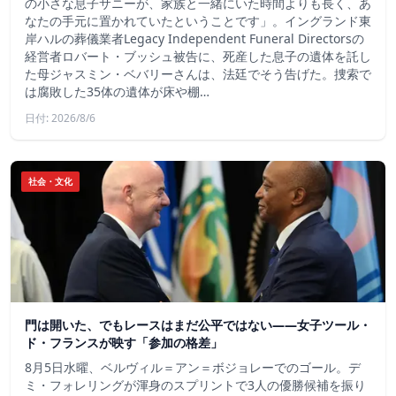
の小さな息子サニーが、家族と一緒にいた時間よりも長く、あ
なたの手元に置かれていたということです」。イングランド東
岸ハルの葬儀業者Legacy Independent Funeral Directorsの
経営者ロバート・ブッシュ被告に、死産した息子の遺体を託し
た母ジャスミン・ベバリーさんは、法廷でそう告げた。捜索で
は腐敗した35体の遺体が床や棚…
日付: 2026/8/6
社会・文化
門は開いた、でもレースはまだ公平ではない――女子ツール・
ド・フランスが映す「参加の格差」
8月5日水曜、ベルヴィル＝アン＝ボジョレーでのゴール。デ
ミ・フォレリングが渾身のスプリントで3人の優勝候補を振り