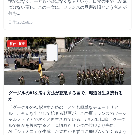
憶ではなく、子どもが遊ばなくなるという、日常の中でしか気
づけない変化。この一文に、フランスの災害復旧という営みが
何を…
日付: 2026/8/5
複合・横断
グーグルのAIを消す方法が拡散する国で、報道は生き残れる
か
「グーグルのAIを消すための、とても簡単なチュートリア
ル」。そんな出だしで始まる動画が、この夏フランスのソーシ
ャルメディアで次々と再生されている。7月22日以降、グーグ
ルで何かを検索すると、見慣れたリンクの並びより先に、
AI「ジェミニ」が生成した要約がまず目に飛び込んでくるよう