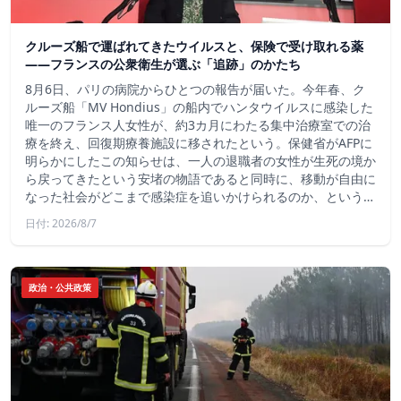
クルーズ船で運ばれてきたウイルスと、保険で受け取れる薬
――フランスの公衆衛生が選ぶ「追跡」のかたち
8月6日、パリの病院からひとつの報告が届いた。今年春、ク
ルーズ船「MV Hondius」の船内でハンタウイルスに感染した
唯一のフランス人女性が、約3カ月にわたる集中治療室での治
療を終え、回復期療養施設に移されたという。保健省がAFPに
明らかにしたこの知らせは、一人の退職者の女性が生死の境か
ら戻ってきたという安堵の物語であると同時に、移動が自由に
なった社会がどこまで感染症を追いかけられるのか、という…
日付: 2026/8/7
政治・公共政策