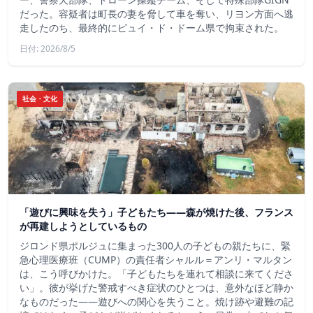
だった。容疑者は町長の妻を脅して車を奪い、リヨン方面へ逃
走したのち、最終的にピュイ・ド・ドーム県で拘束された。
日付: 2026/8/5
社会・文化
「遊びに興味を失う」子どもたち——森が焼けた後、フランス
が再建しようとしているもの
ジロンド県ポルジュに集まった300人の子どもの親たちに、緊
急心理医療班（CUMP）の責任者シャルル＝アンリ・マルタン
は、こう呼びかけた。「子どもたちを連れて相談に来てくださ
い」。彼が挙げた警戒すべき症状のひとつは、意外なほど静か
なものだった――遊びへの関心を失うこと。焼け跡や避難の記