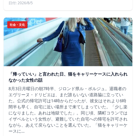
日付: 2026/8/5
社会・文化
「帰っていい」と言われた日、猫をキャリーケースに入れられ
なかった女性の話
8月3日月曜日の朝7時半、ジロンド県ル・ポルジュ。退職者の
エヴリーヌ・ドリビエは、まだ誰もいない道路脇に立ってい
た。公式の帰宅許可は14時からだったが、彼女はそれより6時
間半も早く、自宅に近い場所まで来てしまっていた。「少し楽
になりました。あれは地獄でした」。同じ頃、隣町コランでは
イザベルという女性が、避難していた自宅への帰宅を許可され
ながら、あえて戻らないことを選んでいた。「猫をキャリーケ
ースに…