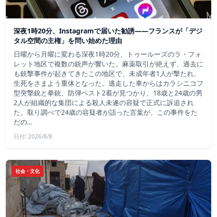
深夜1時20分、Instagramで届いた勧誘――フランスが「デジ
タル空間の主権」を問い始めた理由
日曜から月曜に変わる深夜1時20分、トゥールーズのラ・フォ
レット地区で複数の銃声が響いた。麻薬取引が絶えず、過去に
も銃撃事件が起きてきたこの地区で、未成年者1人が撃たれ、
生死をさまよう重体となった。逃走した車からはカラシニコフ
型突撃銃と拳銃、防弾ベスト2着が見つかり、18歳と24歳の男
2人が組織的な集団による殺人未遂の容疑で正式に訴追され
た。取り調べで24歳の容疑者が語った言葉が、この事件をた
だの…
日付: 2026/8/8
社会・文化