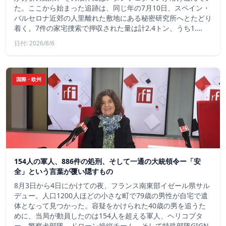
た。ここから始まった追跡は、同じ年の7月10日、スペイン・
バルセロナ近郊の人里離れた敷地にある秘密研究所へとたどり
着く。7件の家宅捜索で押収された量は計2.4トン、うち1.…
日付: 2026/8/6
国際・欧州
154人の軍人、886件の処刑、そして一通の大統領令ー「安
全」という言葉が覆い隠すもの
8月3日から4日にかけての夜、フランス南東部イゼール県サル
デュー。人口1200人ほどの小さな町で79歳の男性が自宅で遺
体となって見つかった。容疑をかけられた40歳の男を追うた
めに、当局が動員したのは154人を超える軍人、ヘリコプタ
ー、警察犬部隊、ドローン操縦チーム、そして特殊部隊GIGN