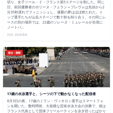
切り、女子ツール・ド・フランス第5ステージを制した。同じ
日、前回優勝者のポリーヌ・フェラン＝プレヴォは先頭から2
分35秒遅れでフィニッシュし、連覇の夢はほぼ絶たれた。ト
ップ選手たちが山岳ステージで数十秒を削り合う、その同じレ
ースの別の場所では、22歳のソレーヌ・ミュレールが合宿に
ノートパ…
日付: 2026/8/6
複合・横断
17歳の水泳選手と、シーツの下で動かなくなった配信者
8月3日の夜、17歳のミラン・ヴィオロン選手はスマートフォ
ンを開いた。数時間前、大規模な芸術水泳大会の決勝で、彼は
フランス代表として団体フリールーティンを泳ぎ切ったばかり