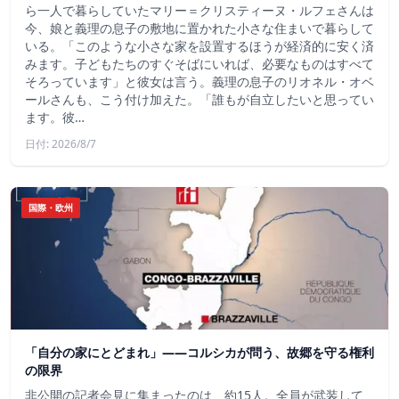
ら一人で暮らしていたマリー＝クリスティーヌ・ルフェさんは
今、娘と義理の息子の敷地に置かれた小さな住まいで暮らして
いる。「このような小さな家を設置するほうが経済的に安く済
みます。子どもたちのすぐそばにいれば、必要なものはすべて
そろっています」と彼女は言う。義理の息子のリオネル・オベ
ールさんも、こう付け加えた。「誰もが自立したいと思ってい
ます。彼…
日付: 2026/8/7
国際・欧州
「自分の家にとどまれ」——コルシカが問う、故郷を守る権利
の限界
非公開の記者会見に集まったのは、約15人。全員が武装して