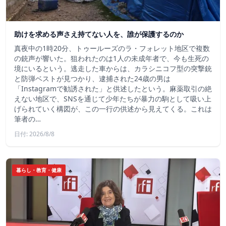
助けを求める声さえ持てない人を、誰が保護するのか
真夜中の1時20分、トゥールーズのラ・フォレット地区で複数
の銃声が響いた。狙われたのは1人の未成年者で、今も生死の
境にいるという。逃走した車からは、カラシニコフ型の突撃銃
と防弾ベストが見つかり、逮捕された24歳の男は
「Instagramで勧誘された」と供述したという。麻薬取引の絶
えない地区で、SNSを通じて少年たちが暴力の駒として吸い上
げられていく構図が、この一行の供述から見えてくる。これは
筆者の…
日付: 2026/8/8
暮らし・教育・健康