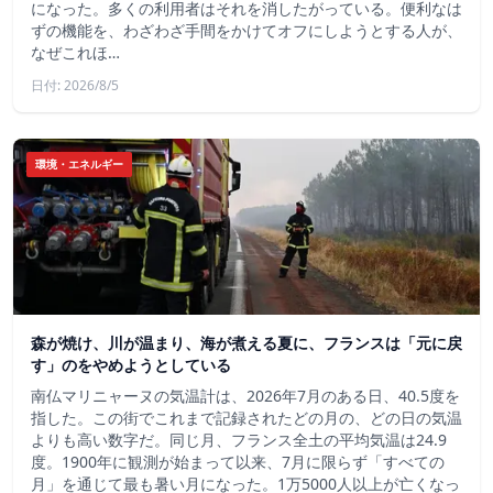
になった。多くの利用者はそれを消したがっている。便利なは
ずの機能を、わざわざ手間をかけてオフにしようとする人が、
なぜこれほ…
日付: 2026/8/5
環境・エネルギー
森が焼け、川が温まり、海が煮える夏に、フランスは「元に戻
す」のをやめようとしている
南仏マリニャーヌの気温計は、2026年7月のある日、40.5度を
指した。この街でこれまで記録されたどの月の、どの日の気温
よりも高い数字だ。同じ月、フランス全土の平均気温は24.9
度。1900年に観測が始まって以来、7月に限らず「すべての
月」を通じて最も暑い月になった。1万5000人以上が亡くなっ