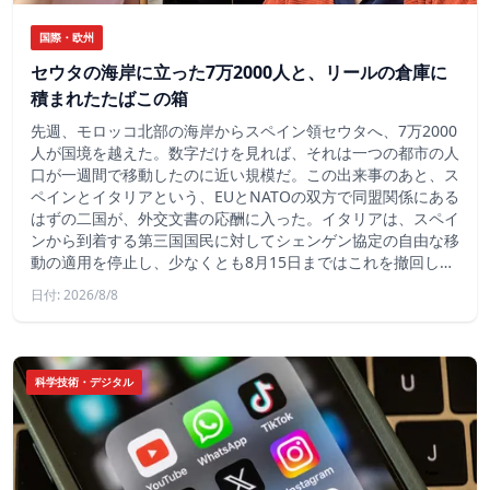
国際・欧州
セウタの海岸に立った7万2000人と、リールの倉庫に
積まれたたばこの箱
先週、モロッコ北部の海岸からスペイン領セウタへ、7万2000
人が国境を越えた。数字だけを見れば、それは一つの都市の人
口が一週間で移動したのに近い規模だ。この出来事のあと、ス
ペインとイタリアという、EUとNATOの双方で同盟関係にある
はずの二国が、外交文書の応酬に入った。イタリアは、スペイ
ンから到着する第三国国民に対してシェンゲン協定の自由な移
動の適用を停止し、少なくとも8月15日まではこれを撤回し…
日付: 2026/8/8
科学技術・デジタル