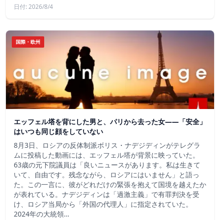
日付: 2026/8/4
国際・欧州
エッフェル塔を背にした男と、パリから去った女——「安全」
はいつも同じ顔をしていない
8月3日、ロシアの反体制派ボリス・ナデジディンがテレグラ
ムに投稿した動画には、エッフェル塔が背景に映っていた。
63歳の元下院議員は「良いニュースがあります。私は生きて
いて、自由です。残念ながら、ロシアにはいません」と語っ
た。この一言に、彼がどれだけの緊張を抱えて国境を越えたか
が表れている。ナデジディンは「過激主義」で有罪判決を受
け、ロシア当局から「外国の代理人」に指定されていた。
2024年の大統領…