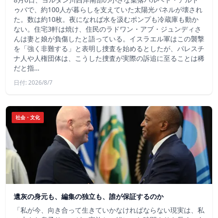
ゥバで、約100人が暮らしを支えていた太陽光パネルが壊され
た。数は約10枚。夜になれば水を汲むポンプも冷蔵庫も動か
ない。住宅3軒は焼け、住民のラドワン・アブ・ジュンディさ
んは妻と娘が負傷したと語っている。イスラエル軍はこの襲撃
を「強く非難する」と表明し捜査を始めるとしたが、パレスチ
ナ人や人権団体は、こうした捜査が実際の訴追に至ることは稀
だと指…
日付: 2026/8/7
社会・文化
遺灰の身元も、編集の独立も、誰が保証するのか
「私が今、向き合って生きていかなければならない現実は、私