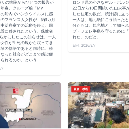
パリの病院からひとつの報告が
ロンド県の小さな村ル・ポルジ
年春、クルーズ船「MV
22日から10日間続いた山火事
us」の船内でハンタウイルスに感
した住宅の数だ。焼け跡に立っ
一のフランス人女性が、約3カ月
一人は、地元紙にこう語ったと
集中治療室での治療を終え、回
分たちは、観光地として知られ
施設に移されたという。保健省
プ・フェレ半島を守るために「
明らかにしたこの知らせは、一人
れた」のだと。
の女性が生死の境から戻ってき
日付: 2026/8/7
安堵の物語であると同時に、移
になった社会がどこまで感染症
けられるのか、という…
/7
複合・横断