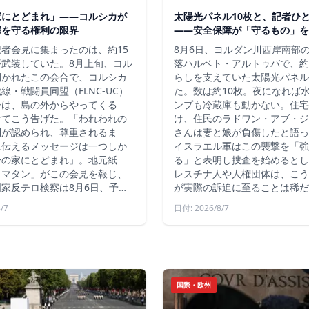
家にとどまれ」——コルシカが
太陽光パネル10枚と、記者ひ
郷を守る権利の限界
——安全保障が「守るもの」を
者会見に集まったのは、約15
8月6日、ヨルダン川西岸南部
が武装していた。8月上旬、コル
落ハルベト・アルトゥバで、約
開かれたこの会合で、コルシカ
らしを支えていた太陽光パネル
線・戦闘員同盟（FLNC-UC）
た。数は約10枚。夜になれば
ーは、島の外からやってくる
ンプも冷蔵庫も動かない。住宅
けてこう告げた。「われわれの
け、住民のラドワン・アブ・ジ
利が認められ、尊重されるま
さんは妻と娘が負傷したと語っ
に伝えるメッセージは一つしか
イスラエル軍はこの襲撃を「強
分の家にとどまれ」。地元紙
る」と表明し捜査を始めるとし
・マタン」がこの会見を報じ、
レスチナ人や人権団体は、こう
家反テロ検察は8月6日、予…
が実際の訴追に至ることは稀だ
/7
日付: 2026/8/7
国際・欧州