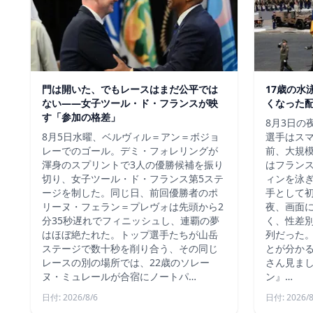
門は開いた、でもレースはまだ公平では
17歳の水
ない――女子ツール・ド・フランスが映
くなった
す「参加の格差」
8月3日の
8月5日水曜、ベルヴィル＝アン＝ボジョ
選手はス
レーでのゴール。デミ・フォレリングが
前、大規
渾身のスプリントで3人の優勝候補を振り
はフラン
切り、女子ツール・ド・フランス第5ステ
ィンを泳
ージを制した。同じ日、前回優勝者のポ
手として
リーヌ・フェラン＝プレヴォは先頭から2
夜、画面
分35秒遅れでフィニッシュし、連覇の夢
く、性差
はほぼ絶たれた。トップ選手たちが山岳
列だった
ステージで数十秒を削り合う、その同じ
とが分か
レースの別の場所では、22歳のソレー
さん見ま
ヌ・ミュレールが合宿にノートパ…
ン』…
日付: 2026/8/6
日付: 2026/8