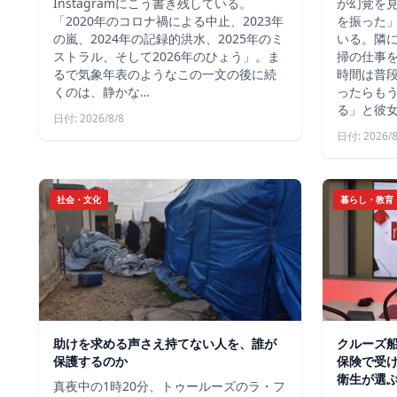
Instagramにこう書き残している。
が幻覚を
「2020年のコロナ禍による中止、2023年
を振った」と
の嵐、2024年の記録的洪水、2025年のミ
いる。隣
ストラル、そして2026年のひょう」。ま
掃の仕事
るで気象年表のようなこの一文の後に続
時間は普
くのは、静かな…
ったらも
る」と彼
日付: 2026/8/8
日付: 2026/8
社会・文化
暮らし・教育
助けを求める声さえ持てない人を、誰が
クルーズ
保護するのか
保険で受
衛生が選
真夜中の1時20分、トゥールーズのラ・フ