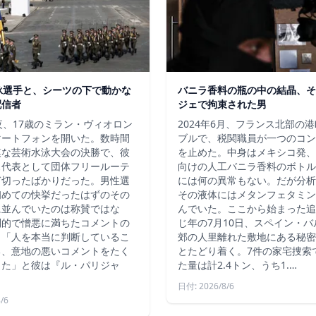
泳選手と、シーツの下で動かな
バニラ香料の瓶の中の結晶、そ
配信者
ジェで拘束された男
夜、17歳のミラン・ヴィオロン
2024年6月、フランス北部の
マートフォンを開いた。数時間
ブルで、税関職員が一つのコン
模な芸術水泳大会の決勝で、彼
を止めた。中身はメキシコ発、
ス代表として団体フリールーテ
向けの人工バニラ香料のボトル
ぎ切ったばかりだった。男性選
には何の異常もない。だが分析
初めての快挙だったはずのその
その液体にはメタンフェタミン
に並んでいたのは称賛ではな
んでいた。ここから始まった追
別的で憎悪に満ちたコメントの
じ年の7月10日、スペイン・
。「人を本当に判断しているこ
郊の人里離れた敷地にある秘密
る、意地の悪いコメントをたく
とたどり着く。7件の家宅捜索
した」と彼は『ル・パリジャ
た量は計2.4トン、うち1.…
日付: 2026/8/6
/6