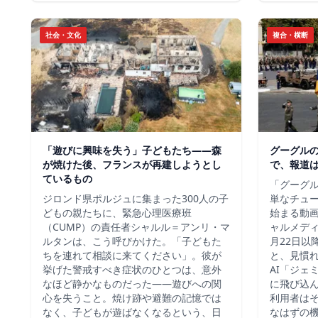
社会・文化
複合・横断
「遊びに興味を失う」子どもたち——森
グーグルの
が焼けた後、フランスが再建しようとし
で、報道
ているもの
「グーグル
ジロンド県ポルジュに集まった300人の子
単なチュ
どもの親たちに、緊急心理医療班
始まる動
（CUMP）の責任者シャルル＝アンリ・マ
ャルメデ
ルタンは、こう呼びかけた。「子どもた
月22日以
ちを連れて相談に来てください」。彼が
と、見慣
挙げた警戒すべき症状のひとつは、意外
AI「ジェ
なほど静かなものだった――遊びへの関
に飛び込
心を失うこと。焼け跡や避難の記憶では
利用者は
なく、子どもが遊ばなくなるという、日
なはずの