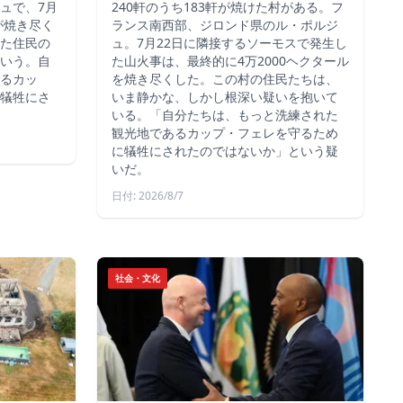
ュで、7月
240軒のうち183軒が焼けた村がある。フ
が焼き尽く
ランス南西部、ジロンド県のル・ポルジ
た住民の
ュ。7月22日に隣接するソーモスで発生し
いう。自
た山火事は、最終的に4万2000ヘクタール
るカッ
を焼き尽くした。この村の住民たちは、
犠牲にさ
いま静かな、しかし根深い疑いを抱いて
いる。「自分たちは、もっと洗練された
観光地であるカップ・フェレを守るため
に犠牲にされたのではないか」という疑
いだ。
日付: 2026/8/7
社会・文化