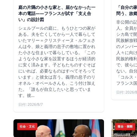
庭の片隅の小さな家と、届かなかった一
「自分の
本の電話——フランスが試す「支え合
問う、故
い」の設計図
非公開の記
シェルブールの庭に、もうひとつの家が
人。全員
ある。夫を亡くしてから一人で暮らして
シカ島で
いたマリー＝クリスティーヌ・ルフェさ
民族解放戦
んは今、娘と義理の息子の敷地に置かれ
のメンバ
た小さな住まいで暮らしている。「この
人々に向
ような小さな家を設置するほうが経済的
民族的権
に安く済みます。子どもたちのすぐそば
で、彼ら
にいれば、必要なものはすべてそろって
ない。自
います」と彼女は言う。義理の息子のリ
「コルス
オネル・オベールさんも、こう付け加え
フランス国
た。「誰もが自立したいと思っていま
日付: 2026/8
す。彼…
日付: 2026/8/7
社会・文化
複合・横断