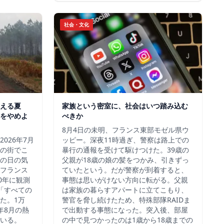
社会・文化
える夏
家族という密室に、社会はいつ踏み込む
をやめよ
べきか
8月4日の未明、フランス東部モゼル県ウ
026年7月
ッピー。深夜11時過ぎ、警察は路上での
この街でこ
暴行の通報を受けて駆けつけた。39歳の
の日の気
父親が18歳の娘の髪をつかみ、引きずっ
フランス
ていたという。だが警察が到着すると、
00年に観測
事態は思いがけない方向に転がる。父親
「すべての
は家族の暮らすアパートに立てこもり、
た。1万
警官を脅し続けたため、特殊部隊RAIDま
3年8月の熱
で出動する事態になった。突入後、部屋
いる。
の中で見つかったのは1歳から18歳までの