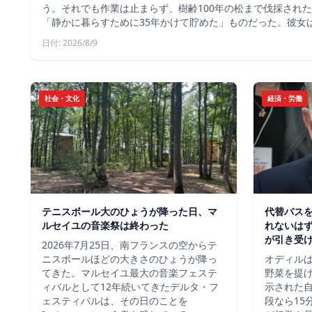
う。それでも作業は止まらず、樹齢100年の松まで伐採され
「静かに暮らすために35年かけて貯めた」ものだった。彼女
日付: 2026/8/9
社会・文化
経済・労働
テニスボール大のひょうが降った日、マ
代替バスを
ルセイユの音楽祭は終わった
れないは
が引き受
2026年7月25日、南フランスの空からテ
ニスボールほどの大きさのひょうが降っ
オディル
てきた。マルセイユ最大の音楽フェステ
野菜を提
ィバルとして12年続いてきたデルタ・フ
示された自
ェスティバルは、その日のことを
段なら15