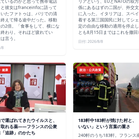
見ているのかと思って携帯電話
リアという、EUとNATOの双
彼女はfranceinfoに語って
係にあるはずの二国が、外交文
にいたファトゥは、パリでの清
に入った。イタリアは、スペイ
を終えて帰る途中だった。移動
着する第三国国民に対してシェ
段の2倍。「食事をして、横にな
定の自由な移動の適用を停止し
う終わり。それほど疲れてい
とも8月15日まではこれを撤回
女は言う。
日付: 2026/8/8
/8
・健康
政治・公共政策
船で運ばれてきたウイルスと、
183軒中183軒が焼けた村と
け取れる薬――フランスの公衆
いない」という言葉の重さ
ぶ「追跡」のかたち
240軒のうち183軒。フラン