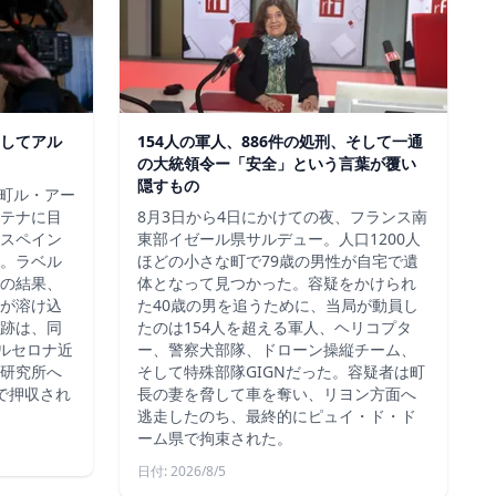
してアル
154人の軍人、886件の処刑、そして一通
の大統領令ー「安全」という言葉が覆い
隠すもの
港町ル・アー
テナに目
8月3日から4日にかけての夜、フランス南
スペイン
東部イゼール県サルデュー。人口1200人
。ラベル
ほどの小さな町で79歳の男性が自宅で遺
の結果、
体となって見つかった。容疑をかけられ
が溶け込
た40歳の男を追うために、当局が動員し
跡は、同
たのは154人を超える軍人、ヘリコプタ
バルセロナ近
ー、警察犬部隊、ドローン操縦チーム、
研究所へ
そして特殊部隊GIGNだった。容疑者は町
で押収され
長の妻を脅して車を奪い、リヨン方面へ
逃走したのち、最終的にピュイ・ド・ド
ーム県で拘束された。
日付: 2026/8/5