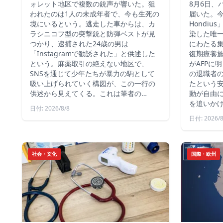
ォレット地区で複数の銃声が響いた。狙
8月6日、
われたのは1人の未成年者で、今も生死の
届いた。今
境にいるという。逃走した車からは、カ
Hondi
ラシニコフ型の突撃銃と防弾ベストが見
染した唯
つかり、逮捕された24歳の男は
にわたる
「Instagramで勧誘された」と供述した
復期療養
という。麻薬取引の絶えない地区で、
がAFPに
SNSを通じて少年たちが暴力の駒として
の退職者
吸い上げられていく構図が、この一行の
たという
供述から見えてくる。これは筆者の…
動が自由
を追いか
日付: 2026/8/8
日付: 2026/8
社会・文化
国際・欧州