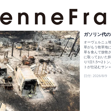
ガソリン代の
オーヴェルニュ
草がもう牧草地に
草を食んで放牧
に取っておいた
り1日1.5〜2
トが仕込むサン
日付: 2026/8/9