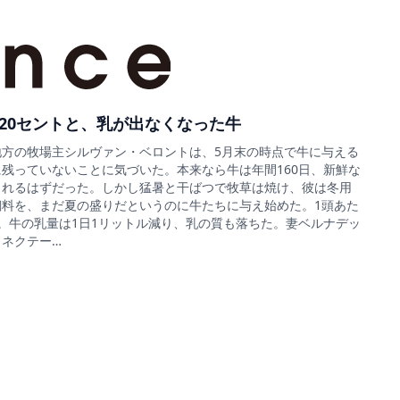
20セントと、乳が出なくなった牛
地方の牧場主シルヴァン・ベロントは、5月末の時点で牛に与える
残っていないことに気づいた。本来なら牛は年間160日、新鮮な
されるはずだった。しかし猛暑と干ばつで牧草は焼け、彼は冬用
飼料を、まだ夏の盛りだというのに牛たちに与え始めた。1頭あた
トン。牛の乳量は1日1リットル減り、乳の質も落ちた。妻ベルナデッ
＝ネクテー…