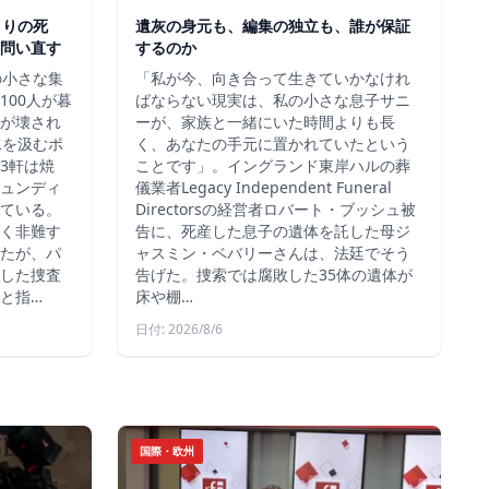
とりの死
遺灰の身元も、編集の独立も、誰が保証
問い直す
するのか
の小さな集
「私が今、向き合って生きていかなけれ
100人が暮
ばならない現実は、私の小さな息子サニ
が壊され
ーが、家族と一緒にいた時間よりも長
水を汲むポ
く、あなたの手元に置かれていたという
3軒は焼
ことです」。イングランド東岸ハルの葬
ュンディ
儀業者Legacy Independent Funeral
ている。
Directorsの経営者ロバート・ブッシュ被
く非難す
告に、死産した息子の遺体を託した母ジ
たが、パ
ャスミン・ベバリーさんは、法廷でそう
した捜査
告げた。捜索では腐敗した35体の遺体が
と指…
床や棚…
日付: 2026/8/6
国際・欧州