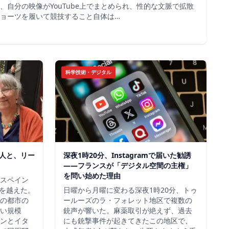
、自分の映像がYouTube上でまとめられ、性的な文脈で拡散
ョーツを履いて競技すること自体は…
科学技術・デジタル
0人と、リー
深夜1時20分、Instagramで届いた勧誘
――フランスが「デジタル空間の主権」
を問い始めた理由
スペイン
境を越えた。
日曜から月曜に変わる深夜1時20分、トゥ
の都市の
ールーズのラ・フォレット地区で複数の
い規模
銃声が響いた。麻薬取引が絶えず、過去
ンとイタ
にも銃撃事件が起きてきたこの地区で、