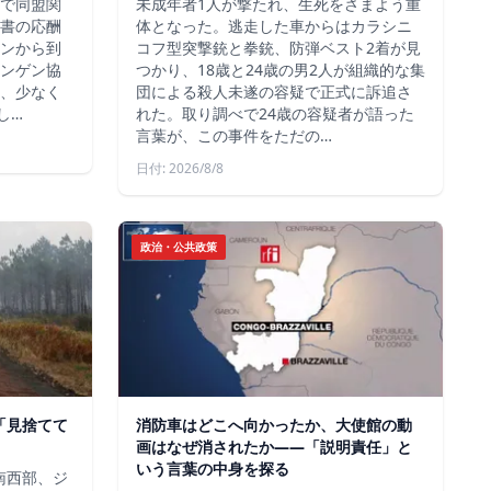
方で同盟関
未成年者1人が撃たれ、生死をさまよう重
書の応酬
体となった。逃走した車からはカラシニ
ンから到
コフ型突撃銃と拳銃、防弾ベスト2着が見
ンゲン協
つかり、18歳と24歳の男2人が組織的な集
、少なく
団による殺人未遂の容疑で正式に訴追さ
し…
れた。取り調べで24歳の容疑者が語った
言葉が、この事件をただの…
日付: 2026/8/8
政治・公共政策
、「見捨てて
消防車はどこへ向かったか、大使館の動
画はなぜ消されたか——「説明責任」と
いう言葉の中身を探る
ス南西部、ジ