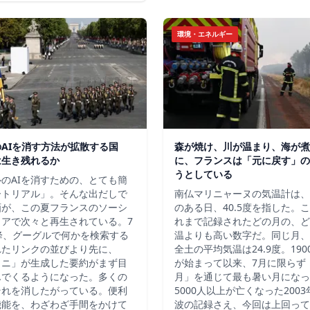
環境・エネルギー
AIを消す方法が拡散する国
森が焼け、川が温まり、海が煮
は生き残れるか
に、フランスは「元に戻す」の
うとしている
のAIを消すための、とても簡
ートリアル」。そんな出だしで
南仏マリニャーヌの気温計は、2
画が、この夏フランスのソーシ
のある日、40.5度を指した。
ィアで次々と再生されている。7
れまで記録されたどの月の、ど
降、グーグルで何かを検索する
温よりも高い数字だ。同じ月、
れたリンクの並びより先に、
全土の平均気温は24.9度。19
ミニ」が生成した要約がまず目
が始まって以来、7月に限らず
んでくるようになった。多くの
月」を通じて最も暑い月になっ
それを消したがっている。便利
5000人以上が亡くなった200
機能を、わざわざ手間をかけて
波の記録さえ、今回は上回って