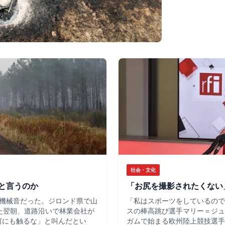
社会・文化
と言うのか
「お尻を撮影されたくない
機械音だった。ジロンド県で山
「私はスポーツをしているので
た翌朝、道路沿いで林業会社が
スの棒高跳び選手マリー＝ジュ
何にも触るな」と叫んだとい
ガムで始まる欧州陸上競技選手