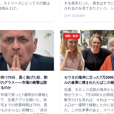
た。カトリーヌにとってその森は
する発言だった。彼女はすでに
は積み上げ…
されるのを見てきたという。シ
日付: 2026/8/9
国際・欧州
待つ75分、黒く焦げた松、割
セウタの海岸に立った7万200
ずのグラス——市場の衝撃は誰
ルの倉庫に積まれたたばこの箱
けるのか
先週、モロッコ北部の海岸から
は市場で買った1週間分の果物と
領セウタへ、7万2000人が国
げて、交通アプリを開いた。表
数字だけを見れば、それは一つ
宅までの所要時間は75分。普
人口が一週間で移動したのに近
分もかからない距離だ。「自分
だ。この出来事のあと、スペイ