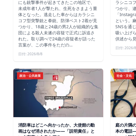
にも銃撃事件が起きてきたこの地区で、
ラシニコ
未成年者1人が撃たれ、生死をさまよう重
つかり、逮
体となった。逃走した車からはカラシニ
「Inst
コフ型突撃銃と拳銃、防弾ベスト2着が見
という。
つかり、18歳と24歳の男2人が組織的な集
SNSを通
団による殺人未遂の容疑で正式に訴追さ
吸い上げ
れた。取り調べで24歳の容疑者が語った
供述から
言葉が、この事件をただの…
日付: 2026/8
日付: 2026/8/8
政治・公共政策
社会・文化
消防車はどこへ向かったか、大使館の動
庭の片隅
画はなぜ消されたか——「説明責任」と
本の電話