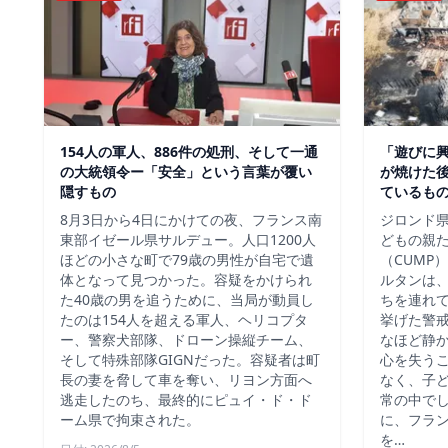
154人の軍人、886件の処刑、そして一通
「遊びに
の大統領令ー「安全」という言葉が覆い
が焼けた
隠すもの
ているも
8月3日から4日にかけての夜、フランス南
ジロンド県
東部イゼール県サルデュー。人口1200人
どもの親
ほどの小さな町で79歳の男性が自宅で遺
（CUMP
体となって見つかった。容疑をかけられ
ルタンは
た40歳の男を追うために、当局が動員し
ちを連れ
たのは154人を超える軍人、ヘリコプタ
挙げた警
ー、警察犬部隊、ドローン操縦チーム、
なほど静
そして特殊部隊GIGNだった。容疑者は町
心を失う
長の妻を脅して車を奪い、リヨン方面へ
なく、子
逃走したのち、最終的にピュイ・ド・ド
常の中で
ーム県で拘束された。
に、フラ
を…