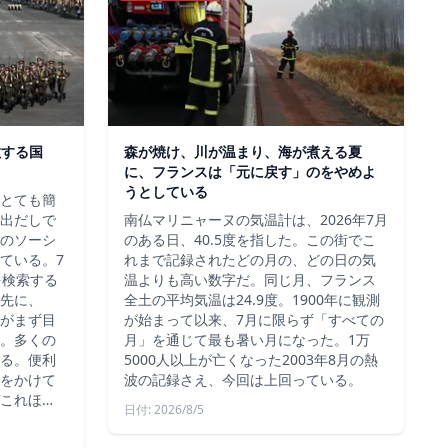
散する国
森が焼け、川が温まり、海が煮える夏
に、フランスは「元に戻す」のをやめよ
うとしている
、とても簡
出だしで
南仏マリニャーヌの気温計は、2026年7月
のソーシ
のある日、40.5度を指した。この街でこ
ている。7
れまで記録されたどの月の、どの日の気
を検索する
温よりも高い数字だ。同じ月、フランス
先に、
全土の平均気温は24.9度。1900年に観測
約がまず目
が始まって以来、7月に限らず「すべての
。多くの
月」を通じて最も暑い月になった。1万
る。便利
5000人以上が亡くなった2003年8月の熱
をかけて
波の記録さえ、今回は上回っている。
これほ…
日付: 2026/8/5