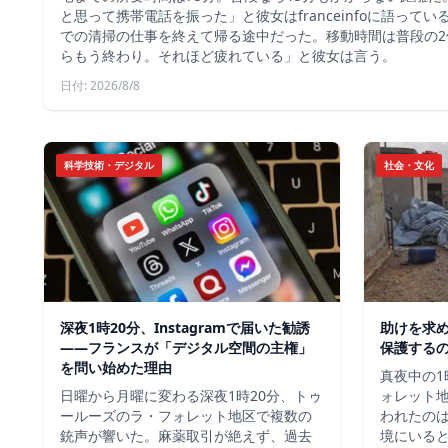
と思って携帯電話を振った」と彼女はfranceinfoに語って
での清掃の仕事を終えて帰る途中だった。移動時間は普段の2
らもう終わり。それほど疲れている」と彼女は言う。
日付: 2026/8/8
科学技術・デジタル
社会・文化
深夜1時20分、Instagramで届いた勧誘
助けを求
――フランスが「デジタル空間の主権」
保護する
を問い始めた理由
真夜中の1
日曜から月曜に変わる深夜1時20分、トゥ
ォレット
ールーズのラ・フォレット地区で複数の
われたの
銃声が響いた。麻薬取引が絶えず、過去
境にいる