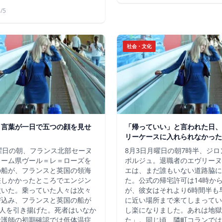
/5
社会・文化
う言葉が一日で五つの顔を見せ
「帰っていい」と言われた日、
リーケースに入れられなかった
曜日の朝、フランス北部セーヌ
8月3日月曜日の朝7時半、ジ
ィーム県ヴール＝レ＝ローズを
ポルジュ。退職者のエヴリーヌ
の船が、フランスと英国の領海
エは、まだ誰もいない道路脇に
差しかかったところでエンジン
た。公式の帰宅許可は14時か
噴いた。乗っていた人々は次々
が、彼女はそれより6時間半も
び込み、フランスと英国の船が
に近い場所まで来てしまってい
7人を引き揚げた。死者はいなか
し楽になりました。あれは地獄
看護師の初期確認では低体温症
た」。同じ頃、隣町コランでは