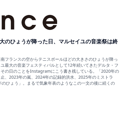
大のひょうが降った日、マルセイユの音楽祭は終
5日、南フランスの空からテニスボールほどの大きさのひょうが降っ
ユ最大の音楽フェスティバルとして12年続いてきたデルタ・フ
の日のことをInstagramにこう書き残している。「2020年の
、2023年の嵐、2024年の記録的洪水、2025年のミストラ
6年のひょう」。まるで気象年表のようなこの一文の後に続くの