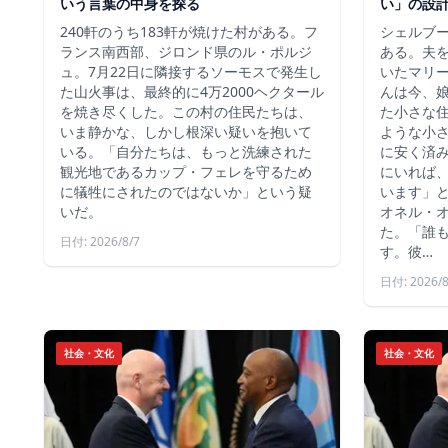
いう言葉の中身を探る
い」の設
240軒のうち183軒が焼けた村がある。フ
シェルブ
ランス南西部、ジロンド県のル・ポルジ
ある。夫
ュ。7月22日に隣接するソーモスで発生し
いたマリ
た山火事は、最終的に4万2000ヘクタール
んは今、
を焼き尽くした。この村の住民たちは、
た小さな
いま静かな、しかし根深い疑いを抱いて
ような小
いる。「自分たちは、もっと洗練された
に安く済
観光地であるカップ・フェレを守るため
にいれば
に犠牲にされたのではないか」という疑
います」
いだ。
オネル・
た。「誰
日付: 2026/8/7
す。彼…
日付: 2026/8
社会・文化
社会・文化