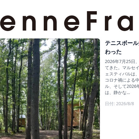
テニスボール
わった
2026年7月2
てきた。マルセイ
ェスティバルは、そ
コロナ禍による中止
ル、そして202
は、静かな…
日付: 2026/8/8