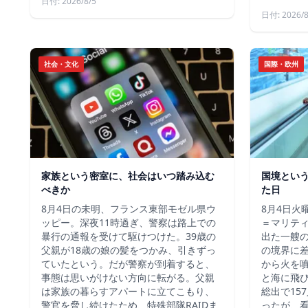
日付: 2026/8/5
日付: 2026/8
社会・文化
国際・欧州
家族という密室に、社会はいつ踏み込む
国境とい
べきか
た日
8月4日の未明、フランス東部モゼル県ウ
8月4日火
ッピー。深夜11時過ぎ、警察は路上での
＝マリテ
暴行の通報を受けて駆けつけた。39歳の
出た一艘
父親が18歳の娘の髪をつかみ、引きずっ
の境界に
ていたという。だが警察が到着すると、
から火を
事態は思いがけない方向に転がる。父親
と海に飛
は家族の暮らすアパートに立てこもり、
総出で15
警官を脅し続けたため、特殊部隊RAIDま
ったが、