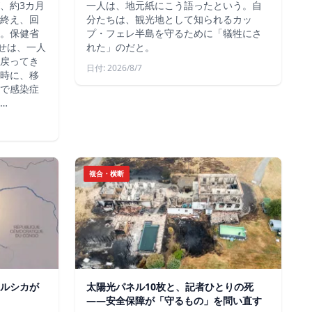
、約3カ月
一人は、地元紙にこう語ったという。自
終え、回
分たちは、観光地として知られるカッ
。保健省
プ・フェレ半島を守るために「犠牲にさ
らせは、一人
れた」のだと。
戻ってき
日付: 2026/8/7
時に、移
で感染症
…
複合・横断
ルシカが
太陽光パネル10枚と、記者ひとりの死
——安全保障が「守るもの」を問い直す