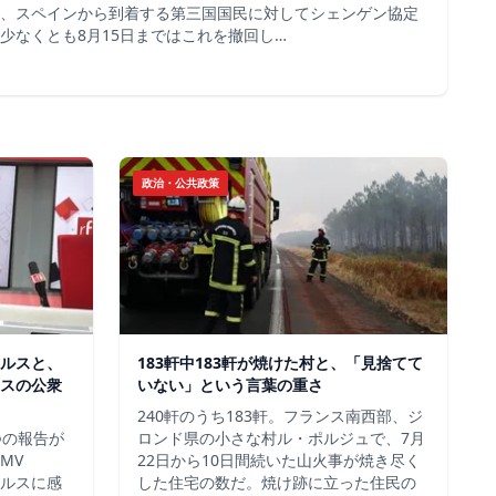
、スペインから到着する第三国国民に対してシェンゲン協定
少なくとも8月15日まではこれを撤回し…
政治・公共政策
ルスと、
183軒中183軒が焼けた村と、「見捨てて
スの公衆
いない」という言葉の重さ
240軒のうち183軒。フランス南西部、ジ
つの報告が
ロンド県の小さな村ル・ポルジュで、7月
MV
22日から10日間続いた山火事が焼き尽く
イルスに感
した住宅の数だ。焼け跡に立った住民の