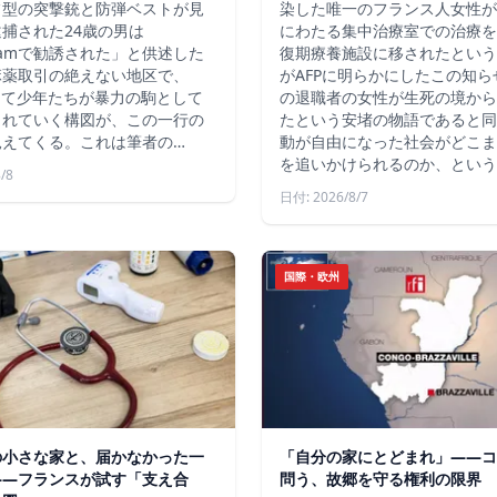
フ型の突撃銃と防弾ベストが見
染した唯一のフランス人女性が
捕された24歳の男は
にわたる集中治療室での治療を
agramで勧誘された」と供述した
復期療養施設に移されたという
麻薬取引の絶えない地区で、
がAFPに明らかにしたこの知
じて少年たちが暴力の駒として
の退職者の女性が生死の境から
られていく構図が、この一行の
たという安堵の物語であると同
見えてくる。これは筆者の…
動が自由になった社会がどこま
を追いかけられるのか、という
/8
日付: 2026/8/7
国際・欧州
の小さな家と、届かなかった一
「自分の家にとどまれ」——コ
——フランスが試す「支え合
問う、故郷を守る権利の限界