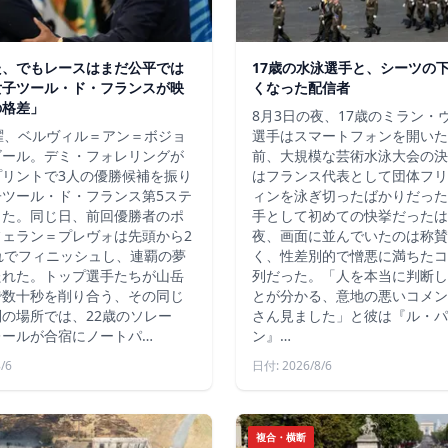
た、でもレースはまだ公平では
17歳の水泳選手と、シーツの
女子ツール・ド・フランスが映
くなった配信者
の格差」
8月3日の夜、17歳のミラン・
曜、ベルヴィル＝アン＝ボジョ
選手はスマートフォンを開いた
ゴール。デミ・フォレリングが
前、大規模な芸術水泳大会の決
プリントで3人の優勝候補を振り
はフランス代表として団体フリ
子ツール・ド・フランス第5ステ
ィンを泳ぎ切ったばかりだった
した。同じ日、前回優勝者のポ
手として初めての快挙だったは
フェラン＝プレヴォは先頭から2
夜、画面に並んでいたのは称賛
れでフィニッシュし、連覇の夢
く、性差別的で憎悪に満ちたコ
たれた。トップ選手たちが山岳
列だった。「人を本当に判断し
で数十秒を削り合う、その同じ
とが分かる、意地の悪いコメン
の場所では、22歳のソレー
さん見ました」と彼は『ル・パ
レールが合宿にノートパ…
ン』…
/6
日付: 2026/8/6
複合・横断