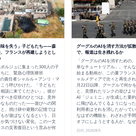
興味を失う」子どもたち——森
グーグルのAIを消す方法が拡
後、フランスが再建しようとし
で、報道は生き残れるか
の
「グーグルのAIを消すための
ポルジュに集まった300人の子
単なチュートリアル」。そんな
たちに、緊急心理医療班
始まる動画が、この夏フランス
）の責任者シャルル＝アンリ・マ
ャルメディアで次々と再生され
、こう呼びかけた。「子どもた
月22日以降、グーグルで何か
て相談に来てください」。彼が
と、見慣れたリンクの並びより
戒すべき症状のひとつは、意外
AI「ジェミニ」が生成した要
かなものだった――遊びへの関
に飛び込んでくるようになった
こと。焼け跡や避難の記憶では
利用者はそれを消したがってい
どもが遊ばなくなるという、日
なはずの機能を、わざわざ手間
しか気づけない変化。この一文
オフにしようとする人が、なぜ
ンスの災害復旧という営みが何
日付: 2026/8/5