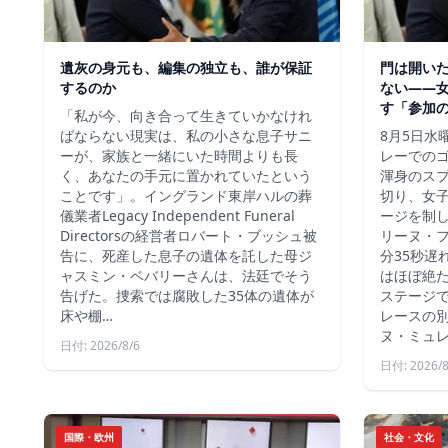
遺灰の身元も、編集の独立も、誰が保証
門は開い
するのか
ない――
す「参加
「私が今、向き合って生きていかなけれ
ばならない現実は、私の小さな息子サニ
8月5日水
ーが、家族と一緒にいた時間よりも長
レーでの
く、あなたの手元に置かれていたという
渾身のス
ことです」。イングランド東岸ハルの葬
切り、女
儀業者Legacy Independent Funeral
ージを制
Directorsの経営者ロバート・ブッシュ被
リーヌ・
告に、死産した息子の遺体を託した母ジ
分35秒遅
ャスミン・ベバリーさんは、法廷でそう
はほぼ絶
告げた。捜索では腐敗した35体の遺体が
ステージ
床や棚…
レースの別
ヌ・ミュ
日付: 2026/8/6
日付: 2026/8
国際・欧州
社会・文化