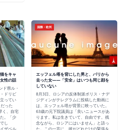
国際・欧州
猫をキャ
エッフェル塔を背にした男と、パリから
女性の話
去った女——「安全」はいつも同じ顔を
していない
ロンド県ル・
・ドリビ
8月3日、ロシアの反体制派ボリス・ナデ
立ってい
ジディンがテレグラムに投稿した動画に
らだった
は、エッフェル塔が背景に映っていた。
早く、自宅
63歳の元下院議員は「良いニュースがあ
た。「少
ります。私は生きていて、自由です。残
でし
念ながら、ロシアにはいません」と語っ
イザベル
た。この一言に、彼がどれだけの緊張を