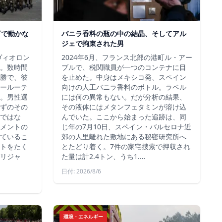
下で動かな
バニラ香料の瓶の中の結晶、そしてアル
ジェで拘束された男
ヴィオロン
2024年6月、フランス北部の港町ル・アー
。数時間
ブルで、税関職員が一つのコンテナに目
勝で、彼
を止めた。中身はメキシコ発、スペイン
ールーテ
向けの人工バニラ香料のボトル。ラベル
。男性選
には何の異常もない。だが分析の結果、
ずのその
その液体にはメタンフェタミンが溶け込
ではな
んでいた。ここから始まった追跡は、同
メントの
じ年の7月10日、スペイン・バルセロナ近
ているこ
郊の人里離れた敷地にある秘密研究所へ
トをたく
とたどり着く。7件の家宅捜索で押収され
リジャ
た量は計2.4トン、うち1.…
日付: 2026/8/6
環境・エネルギー