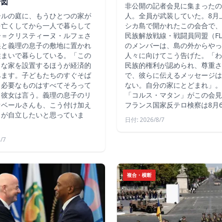
計図
非公開の記者会見に集まったの
ールの庭に、もうひとつの家が
人。全員が武装していた。8月
を亡くしてから一人で暮らして
シカ島で開かれたこの会合で、
ー＝クリスティーヌ・ルフェさ
民族解放戦線・戦闘員同盟（FLN
娘と義理の息子の敷地に置かれ
のメンバーは、島の外からやっ
住まいで暮らしている。「この
人々に向けてこう告げた。「わ
さな家を設置するほうが経済的
民族的権利が認められ、尊重さ
みます。子どもたちのすぐそば
で、彼らに伝えるメッセージは
、必要なものはすべてそろって
ない。自分の家にとどまれ」。
と彼女は言う。義理の息子のリ
「コルス・マタン」がこの会見
オベールさんも、こう付け加え
フランス国家反テロ検察は8月
もが自立したいと思っていま
日付: 2026/8/7
/7
複合・横断