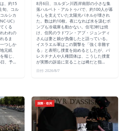
は、約15
8月6日、ヨルダン川西岸南部の小さな集
上旬、コル
落ハルベト・アルトゥバで、約100人が暮
コルシカ
らしを支えていた太陽光パネルが壊され
C-UC）
た。数は約10枚。夜になれば水を汲むポ
てくる
ンプも冷蔵庫も動かない。住宅3軒は焼
れわれの
け、住民のラドワン・アブ・ジュンディ
れるま
さんは妻と娘が負傷したと語っている。
一つしか
イスラエル軍はこの襲撃を「強く非難す
地元紙
る」と表明し捜査を始めるとしたが、パ
を報じ、
レスチナ人や人権団体は、こうした捜査
6日、予…
が実際の訴追に至ることは稀だと指…
日付: 2026/8/7
国際・欧州