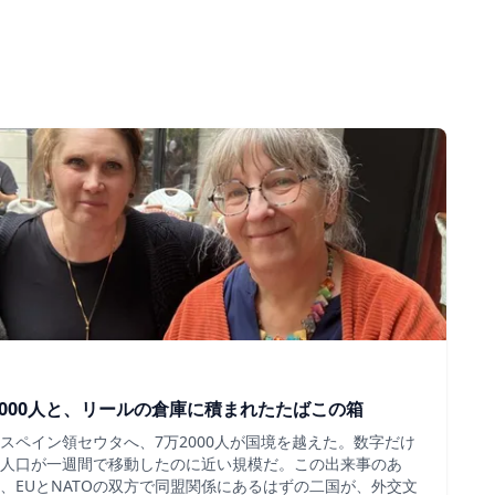
000人と、リールの倉庫に積まれたたばこの箱
スペイン領セウタへ、7万2000人が国境を越えた。数字だけ
人口が一週間で移動したのに近い規模だ。この出来事のあ
、EUとNATOの双方で同盟関係にあるはずの二国が、外交文