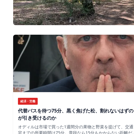
経済・労働
代替バスを待つ75分、黒く焦げた松、割れないはず
が引き受けるのか
オディルは市場で買った1週間分の果物と野菜を提げて、交通
宅までの所要時間は75分。普段なら15分もかからない距離