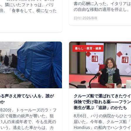
書の応酬に入った。イタリアは
いる。隣にいたファトゥは、パリ
の自由な移動の適用を停止し、
倍。「食事をして、横になった
日付: 2026/8/8
暮らし・教育・健康
める声さえ持てない人を、誰が
クルーズ船で運ばれてきたウイ
のか
保険で受け取れる薬――フラン
衛生が選ぶ「追跡」のかたち
時20分、トゥールーズのラ・フ
地区で複数の銃声が響いた。狙
8月6日、パリの病院からひと
は1人の未成年者で、今も生死の
届いた。今年春、クルーズ船「
という。逃走した車からは、カ
Hondius」の船内でハンタウ