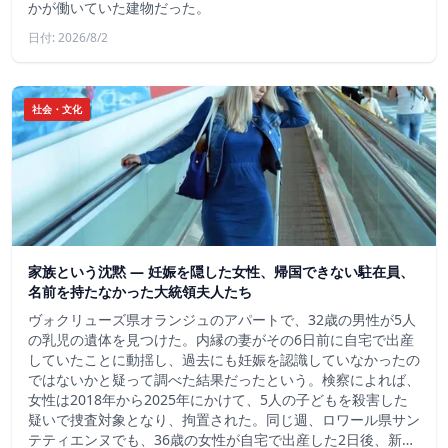
かが働いていた建物だった。
日付: 2026/8/2
社会・文化
家族という沈黙 ― 妊娠を隠した女性、帰国できない駐在員、
名前を持たなかった大統領夫人たち
ヴォクリューズ県オランジュのアパートで、32歳の男性が5人
の乳児の遺体を見つけた。内縁の妻がその6日前に自宅で出産
していたことに動揺し、過去にも妊娠を認識していなかったの
ではないかと疑って調べた結果だったという。検察によれば、
女性は2018年から2025年にかけて、5人の子どもを殺害した
疑いで捜査対象となり、拘置された。同じ週、ロワール県サン
テティエンヌでも、36歳の女性が自宅で出産した2日後、新…