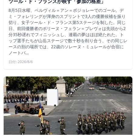
ツール・ド・フランスが映す「参加の格差」
8月5日水曜、ベルヴィル＝アン＝ボジョレーでのゴール。デ
ミ・フォレリングが渾身のスプリントで3人の優勝候補を振り
切り、女子ツール・ド・フランス第5ステージを制した。同じ
日、前回優勝者のポリーヌ・フェラン＝プレヴォは先頭から2
分35秒遅れでフィニッシュし、連覇の夢はほぼ絶たれた。ト
ップ選手たちが山岳ステージで数十秒を削り合う、その同じレ
ースの別の場所では、22歳のソレーヌ・ミュレールが合宿に
ノートパ…
日付: 2026/8/6