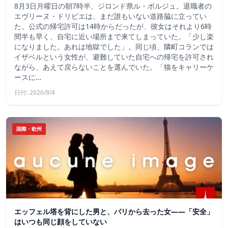
8月3日月曜日の朝7時半、ジロンド県ル・ポルジュ。退職者の
エヴリーヌ・ドリビエは、まだ誰もいない道路脇に立ってい
た。公式の帰宅許可は14時からだったが、彼女はそれより6時
間半も早く、自宅に近い場所まで来てしまっていた。「少し楽
になりました。あれは地獄でした」。同じ頃、隣町コランでは
イザベルという女性が、避難していた自宅への帰宅を許可され
ながら、あえて戻らないことを選んでいた。「猫をキャリーケ
ースに…
日付: 2026/8/4
国際・欧州
エッフェル塔を背にした男と、パリから去った女——「安全」
はいつも同じ顔をしていない