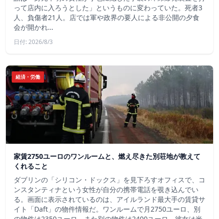
って店内に入ろうとした」というものに変わっていた。死者3
人、負傷者21人。店では軍や政界の要人による非公開の夕食
会が開かれ…
日付: 2026/8/3
経済・労働
家賃2750ユーロのワンルームと、燃え尽きた別荘地が教えて
くれること
ダブリンの「シリコン・ドックス」を見下ろすオフィスで、コ
ンスタンティナという女性が自分の携帯電話を覗き込んでい
る。画面に表示されているのは、アイルランド最大手の賃貸サ
イト「Daft」の物件情報だ。ワンルームで月2750ユーロ、別
の物件は2350ユーロ、また別の物件は2400ユーロ。彼女は米