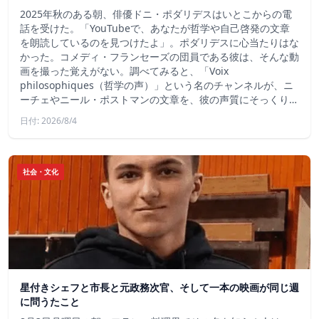
2025年秋のある朝、俳優ドニ・ポダリデスはいとこからの電
話を受けた。「YouTubeで、あなたが哲学や自己啓発の文章
を朗読しているのを見つけたよ」。ポダリデスに心当たりはな
かった。コメディ・フランセーズの団員である彼は、そんな動
画を撮った覚えがない。調べてみると、「Voix
philosophiques（哲学の声）」という名のチャンネルが、ニ
ーチェやニール・ポストマンの文章を、彼の声質にそっくり…
日付: 2026/8/4
社会・文化
星付きシェフと市長と元政務次官、そして一本の映画が同じ週
に問うたこと