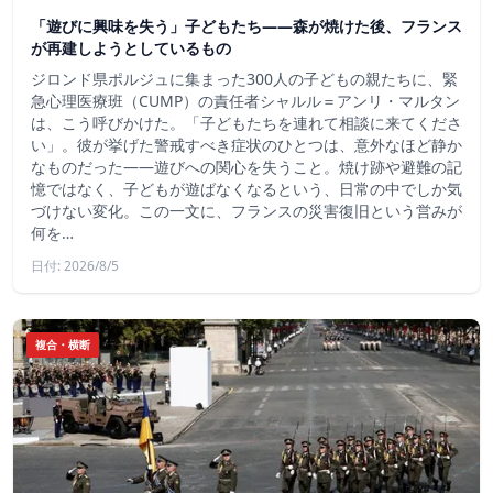
「遊びに興味を失う」子どもたち——森が焼けた後、フランス
が再建しようとしているもの
ジロンド県ポルジュに集まった300人の子どもの親たちに、緊
急心理医療班（CUMP）の責任者シャルル＝アンリ・マルタン
は、こう呼びかけた。「子どもたちを連れて相談に来てくださ
い」。彼が挙げた警戒すべき症状のひとつは、意外なほど静か
なものだった――遊びへの関心を失うこと。焼け跡や避難の記
憶ではなく、子どもが遊ばなくなるという、日常の中でしか気
づけない変化。この一文に、フランスの災害復旧という営みが
何を…
日付: 2026/8/5
複合・横断