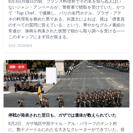
8月3日月曜日の朝、フランス料理界でその名を知らぬ人はい
ないジャン・アンベールが、警察署で聴取を受けていた。かつ
て「Top Chef」で優勝し、パリの名門ホテル、プラザ・アテ
ネの料理長を務めた男である。弁護士によれば、彼は「捜査員
のすべての質問に答えている」という。華やかなグルメ番組の
常連が、身柄を拘束された状態で朝から取り調べを受ける――
このギャップにまず目が留まる。
日付: 2026/8/4
国際・欧州
停戦が発表された翌日も、ガザでは遺体が数えられていた
8月2日、ガザ地区中部デイル・アル・バラーフのテント村
に、数十メートルにわたる大きなクレーターができていた。前