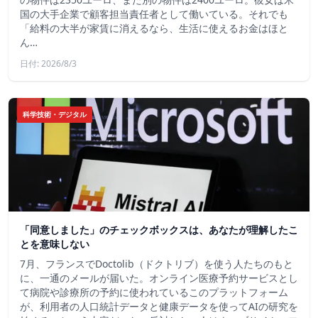
国の大手企業で顧客担当責任者として働いている。それでも
「給料の大半が家賃に消えるなら、生活に使えるお金はほと
ん…
日付: 2026/8/3
科学技術・デジタル
「同意しました」のチェックボックスは、あなたが理解したこ
とを意味しない
7月、フランスでDoctolib（ドクトリブ）を使う人たちのもと
に、一通のメールが届いた。オンライン医療予約サービスとし
て病院や診療所の予約に使われているこのプラットフォーム
が、利用者の人口統計データと健康データを使ってAIの研究を