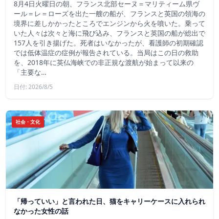
8月4日火曜日の朝、フランス北部セーヌ＝マリティーム県ヴ
ール＝レ＝ローズを出た一艘の船が、フランスと英国の領海の
境界に差しかかったところでエンジンから火を噴いた。乗って
いた人々は次々と海に飛び込み、フランスと英国の船が総出で
157人を引き揚げた。死者はいなかったが、看護師の初期確認
では低体温症の症例が報告されている。当局はこの日の救助
を、2018年に英仏海峡での非正規な渡航が始まって以来の
「主要な…
日付: 2026/8/5
社会・文化
「帰っていい」と言われた日、猫をキャリーケースに入れられ
なかった女性の話