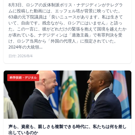
8月3日、ロシアの反体制派ボリス・ナデジディンがテレグラ
ムに投稿した動画には、エッフェル塔が背景に映っていた。
63歳の元下院議員は「良いニュースがあります。私は生きて
いて、自由です。残念ながら、ロシアにはいません」と語っ
た。この一言に、彼がどれだけの緊張を抱えて国境を越えたか
が表れている。ナデジディンは「過激主義」で有罪判決を受
け、ロシア当局から「外国の代理人」に指定されていた。
2024年の大統領…
日付: 2026/8/4
科学技術・デジタル
声も、資産も、親しさも複製できる時代に、私たちは何を差し
出しているのか