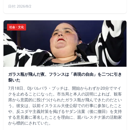
日付: 2026/8/2
社会・文化
ガラス瓶が飛んだ夜、フランスは「表現の自由」を二つに引き
裂いた
7月18日、DJバルバラ・ブッチは、開始からわずか20分でマイ
クを止めることになった。市当局と本人の説明によれば、観客
席から意図的に投げつけられたガラス瓶が飛んできたのだとい
う。彼女は、以前イスラエル大使公邸での行事に参加したこと
や、反ユダヤ主義対策を掲げるヤダン法案（後に撤回）を支持
する意見書に署名したことを理由に、親パレスチナ派の活動家
から標的にされていた。