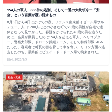
154人の軍人、886件の処刑、そして一通の大統領令ー「安
全」という言葉が覆い隠すもの
8月3日から4日にかけての夜、フランス南東部イゼール県サル
デュー。人口1200人ほどの小さな町で79歳の男性が自宅で遺
体となって見つかった。容疑をかけられた40歳の男を追うた
めに、当局が動員したのは154人を超える軍人、ヘリコプタ
ー、警察犬部隊、ドローン操縦チーム、そして特殊部隊GIGN
だった。容疑者は町長の妻を脅して車を奪い、リヨン方面へ逃
走したのち、最終的にピュイ・ド・ドーム県で拘束された。
日付: 2026/8/5
社会・文化