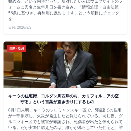
始める、という内容だった。反対したい人はウェブサイトのフ
ォームに氏名と生年月日を書き込み、「情報処理・自由法第
56条に基づき、再利用に反対します」という項目にチェック
を…
日付: 2026/8/3
国際・欧州
キーウの住宅街、ヨルダン川西岸の村、カリフォルニアの空
——「守る」という言葉が置き去りにするもの
8月1日未明、キーウのソロミャンスキー区で、5階建ての住宅
が一部損壊し、火災が発生したと報じられている。同じ夜、ダ
ルニツキー区でも被害が確認され、死傷者が出たと伝えられて
いる。だが実際に燃えたのは、誰かが暮らしていた住宅と、誰