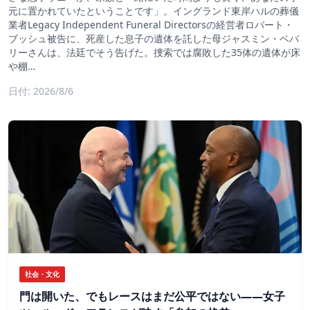
元に置かれていたということです」。イングランド東岸ハルの葬儀
業者Legacy Independent Funeral Directorsの経営者ロバート・
ブッシュ被告に、死産した息子の遺体を託した母ジャスミン・ベバ
リーさんは、法廷でそう告げた。捜索では腐敗した35体の遺体が床
や棚…
日付: 2026/8/6
社会・文化
門は開いた、でもレースはまだ公平ではない――女子