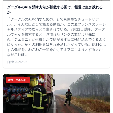
グーグルのAIを消す方法が拡散する国で、報道は生き残れる
か
「グーグルのAIを消すための、とても簡単なチュートリア
ル」。そんな出だしで始まる動画が、この夏フランスのソーシ
ャルメディアで次々と再生されている。7月22日以降、グーグ
ルで何かを検索すると、見慣れたリンクの並びより先に、
AI「ジェミニ」が生成した要約がまず目に飛び込んでくるよう
になった。多くの利用者はそれを消したがっている。便利なは
ずの機能を、わざわざ手間をかけてオフにしようとする人が、
なぜこれほ…
日付: 2026/8/5
環境・エネルギー