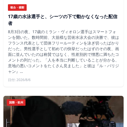
複合・横断
17歳の水泳選手と、シーツの下で動かなくなった配信
者
8月3日の夜、17歳のミラン・ヴィオロン選手はスマートフォ
ンを開いた。数時間前、大規模な芸術水泳大会の決勝で、彼は
フランス代表として団体フリールーティンを泳ぎ切ったばかり
だった。男性選手として初めての快挙だったはずのその夜、画
面に並んでいたのは称賛ではなく、性差別的で憎悪に満ちたコ
メントの列だった。「人を本当に判断していることが分かる、
意地の悪いコメントをたくさん見ました」と彼は『ル・パリジ
ャン』…
日付: 2026/8/6
国際・欧州