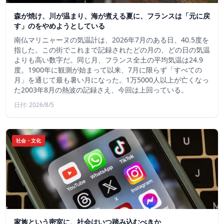
森が焼け、川が温まり、海が煮える夏に、フランスは「元に戻
す」のをやめようとしている
南仏マリニャーヌの気温計は、2026年7月のある日、40.5度を
指した。この街でこれまで記録されたどの月の、どの日の気温
よりも高い数字だ。同じ月、フランス全土の平均気温は24.9
度。1900年に観測が始まって以来、7月に限らず「すべての
月」を通じて最も暑い月になった。1万5000人以上が亡くなっ
た2003年8月の熱波の記録さえ、今回は上回っている。
日付: 2026/8/5
社会・文化
家族という密室に、社会はいつ踏み込むべきか