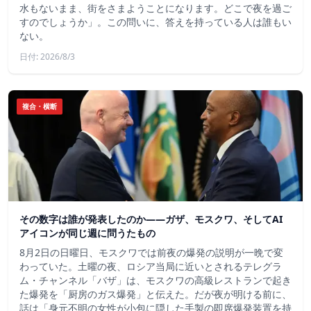
水もないまま、街をさまようことになります。どこで夜を過ご
すのでしょうか」。この問いに、答えを持っている人は誰もい
ない。
日付: 2026/8/3
複合・横断
その数字は誰が発表したのか——ガザ、モスクワ、そしてAI
アイコンが同じ週に問うたもの
8月2日の日曜日、モスクワでは前夜の爆発の説明が一晩で変
わっていた。土曜の夜、ロシア当局に近いとされるテレグラ
ム・チャンネル「バザ」は、モスクワの高級レストランで起き
た爆発を「厨房のガス爆発」と伝えた。だが夜が明ける前に、
話は「身元不明の女性が小包に隠した手製の即席爆発装置を持