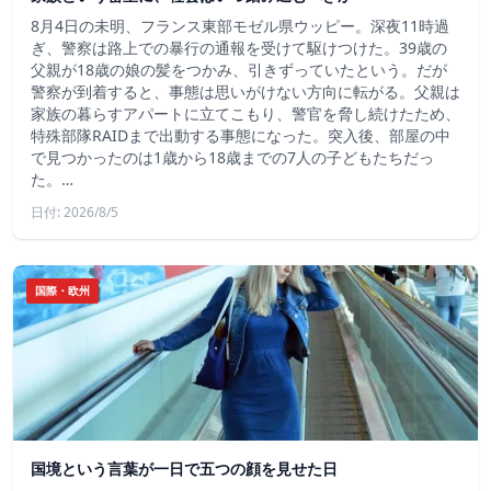
8月4日の未明、フランス東部モゼル県ウッピー。深夜11時過
ぎ、警察は路上での暴行の通報を受けて駆けつけた。39歳の
父親が18歳の娘の髪をつかみ、引きずっていたという。だが
警察が到着すると、事態は思いがけない方向に転がる。父親は
家族の暮らすアパートに立てこもり、警官を脅し続けたため、
特殊部隊RAIDまで出動する事態になった。突入後、部屋の中
で見つかったのは1歳から18歳までの7人の子どもたちだっ
た。…
日付: 2026/8/5
国際・欧州
国境という言葉が一日で五つの顔を見せた日