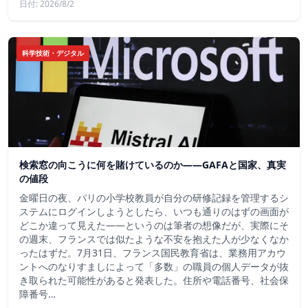
日付: 2026/8/2
科学技術・デジタル
検索窓の向こうに何を賭けているのか——GAFAと国家、真実
の値段
金曜日の夜、パリの小学校教員が自分の研修記録を管理するシ
ステムにログインしようとしたら、いつも通りのはずの画面が
どこか違って見えた——というのは筆者の想像だが、実際にそ
の週末、フランスでは似たような不安を抱えた人が少なくなか
ったはずだ。7月31日、フランス国民教育省は、業務用アカウ
ントへのなりすましによって「多数」の職員の個人データが抜
き取られた可能性があると発表した。住所や電話番号、社会保
障番号…