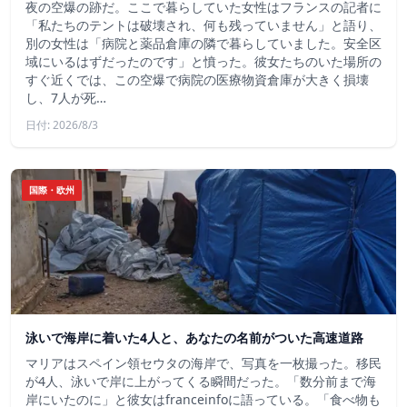
夜の空爆の跡だ。ここで暮らしていた女性はフランスの記者に
「私たちのテントは破壊され、何も残っていません」と語り、
別の女性は「病院と薬品倉庫の隣で暮らしていました。安全区
域にいるはずだったのです」と憤った。彼女たちのいた場所の
すぐ近くでは、この空爆で病院の医療物資倉庫が大きく損壊
し、7人が死…
日付: 2026/8/3
国際・欧州
泳いで海岸に着いた4人と、あなたの名前がついた高速道路
マリアはスペイン領セウタの海岸で、写真を一枚撮った。移民
が4人、泳いで岸に上がってくる瞬間だった。「数分前まで海
岸にいたのに」と彼女はfranceinfoに語っている。「食べ物も