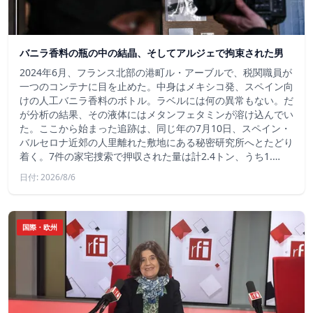
バニラ香料の瓶の中の結晶、そしてアルジェで拘束された男
2024年6月、フランス北部の港町ル・アーブルで、税関職員が
一つのコンテナに目を止めた。中身はメキシコ発、スペイン向
けの人工バニラ香料のボトル。ラベルには何の異常もない。だ
が分析の結果、その液体にはメタンフェタミンが溶け込んでい
た。ここから始まった追跡は、同じ年の7月10日、スペイン・
バルセロナ近郊の人里離れた敷地にある秘密研究所へとたどり
着く。7件の家宅捜索で押収された量は計2.4トン、うち1.…
日付: 2026/8/6
国際・欧州