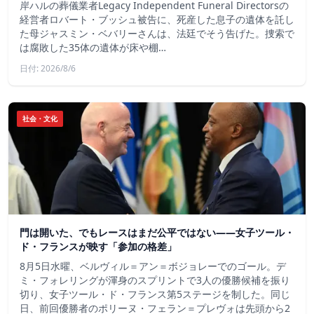
岸ハルの葬儀業者Legacy Independent Funeral Directorsの
経営者ロバート・ブッシュ被告に、死産した息子の遺体を託し
た母ジャスミン・ベバリーさんは、法廷でそう告げた。捜索で
は腐敗した35体の遺体が床や棚…
日付: 2026/8/6
社会・文化
門は開いた、でもレースはまだ公平ではない――女子ツール・
ド・フランスが映す「参加の格差」
8月5日水曜、ベルヴィル＝アン＝ボジョレーでのゴール。デ
ミ・フォレリングが渾身のスプリントで3人の優勝候補を振り
切り、女子ツール・ド・フランス第5ステージを制した。同じ
日、前回優勝者のポリーヌ・フェラン＝プレヴォは先頭から2