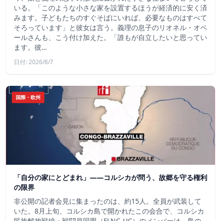
いる。「このような小さな家を設置するほうが経済的に安く済
みます。子どもたちのすぐそばにいれば、必要なものはすべて
そろっています」と彼女は言う。義理の息子のリオネル・オベ
ールさんも、こう付け加えた。「誰もが自立したいと思ってい
ます。彼…
日付: 2026/8/7
国際・欧州
「自分の家にとどまれ」——コルシカが問う、故郷を守る権利
の限界
非公開の記者会見に集まったのは、約15人。全員が武装して
いた。8月上旬、コルシカ島で開かれたこの会合で、コルシカ
民族解放戦線・戦闘員同盟（FLNC-UC）のメンバーは、島の