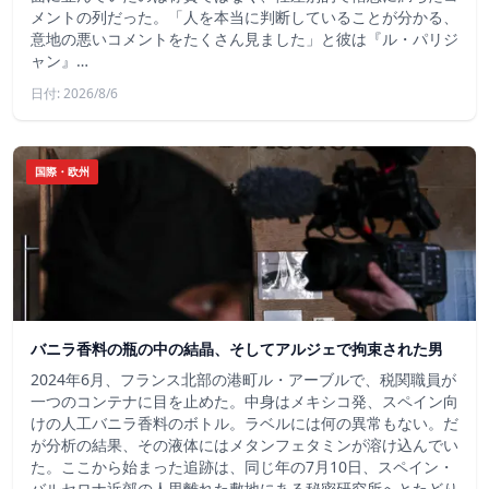
メントの列だった。「人を本当に判断していることが分かる、
意地の悪いコメントをたくさん見ました」と彼は『ル・パリジ
ャン』…
日付: 2026/8/6
国際・欧州
バニラ香料の瓶の中の結晶、そしてアルジェで拘束された男
2024年6月、フランス北部の港町ル・アーブルで、税関職員が
一つのコンテナに目を止めた。中身はメキシコ発、スペイン向
けの人工バニラ香料のボトル。ラベルには何の異常もない。だ
が分析の結果、その液体にはメタンフェタミンが溶け込んでい
た。ここから始まった追跡は、同じ年の7月10日、スペイン・
バルセロナ近郊の人里離れた敷地にある秘密研究所へとたどり