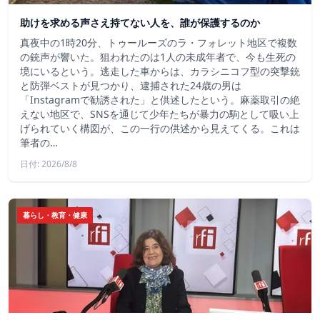
助けを求める声さえ持てない人を、誰が保護するのか
真夜中の1時20分、トゥールーズのラ・フォレット地区で複数
の銃声が響いた。狙われたのは1人の未成年者で、今も生死の
境にいるという。逃走した車からは、カラシニコフ型の突撃銃
と防弾ベストが見つかり、逮捕された24歳の男は
「Instagramで勧誘された」と供述したという。麻薬取引の絶
えない地区で、SNSを通じて少年たちが暴力の駒として吸い上
げられていく構図が、この一行の供述から見えてくる。これは
筆者の…
日付: 2026/8/8
暮らし・教育・健康