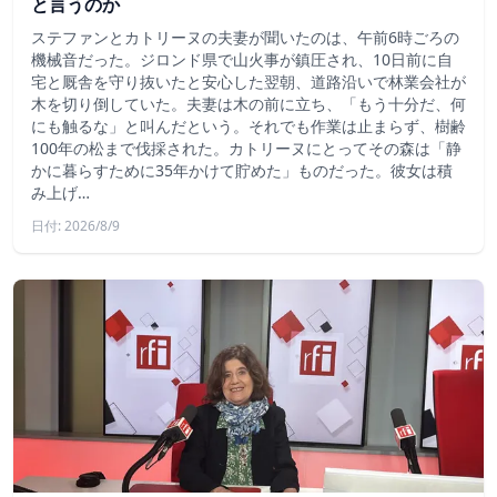
と言うのか
ステファンとカトリーヌの夫妻が聞いたのは、午前6時ごろの
機械音だった。ジロンド県で山火事が鎮圧され、10日前に自
宅と厩舎を守り抜いたと安心した翌朝、道路沿いで林業会社が
木を切り倒していた。夫妻は木の前に立ち、「もう十分だ、何
にも触るな」と叫んだという。それでも作業は止まらず、樹齢
100年の松まで伐採された。カトリーヌにとってその森は「静
かに暮らすために35年かけて貯めた」ものだった。彼女は積
み上げ…
日付: 2026/8/9