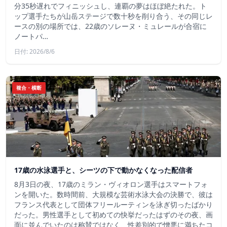
分35秒遅れでフィニッシュし、連覇の夢はほぼ絶たれた。ト
ップ選手たちが山岳ステージで数十秒を削り合う、その同じレ
ースの別の場所では、22歳のソレーヌ・ミュレールが合宿に
ノートパ…
日付: 2026/8/6
複合・横断
17歳の水泳選手と、シーツの下で動かなくなった配信者
8月3日の夜、17歳のミラン・ヴィオロン選手はスマートフォ
ンを開いた。数時間前、大規模な芸術水泳大会の決勝で、彼は
フランス代表として団体フリールーティンを泳ぎ切ったばかり
だった。男性選手として初めての快挙だったはずのその夜、画
面に並んでいたのは称賛ではなく、性差別的で憎悪に満ちたコ