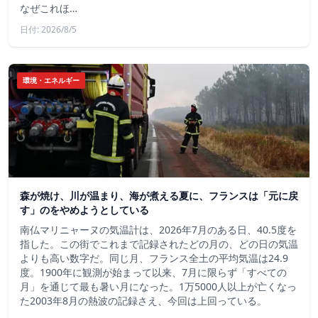
なぜこれほ…
日付: 2026/8/5
環境・エネルギー
森が焼け、川が温まり、海が煮える夏に、フランスは「元に戻
す」のをやめようとしている
南仏マリニャーヌの気温計は、2026年7月のある日、40.5度を
指した。この街でこれまで記録されたどの月の、どの日の気温
よりも高い数字だ。同じ月、フランス全土の平均気温は24.9
度。1900年に観測が始まって以来、7月に限らず「すべての
月」を通じて最も暑い月になった。1万5000人以上が亡くなっ
た2003年8月の熱波の記録さえ、今回は上回っている。