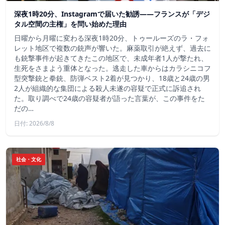
深夜1時20分、Instagramで届いた勧誘――フランスが「デジ
タル空間の主権」を問い始めた理由
日曜から月曜に変わる深夜1時20分、トゥールーズのラ・フォ
レット地区で複数の銃声が響いた。麻薬取引が絶えず、過去に
も銃撃事件が起きてきたこの地区で、未成年者1人が撃たれ、
生死をさまよう重体となった。逃走した車からはカラシニコフ
型突撃銃と拳銃、防弾ベスト2着が見つかり、18歳と24歳の男
2人が組織的な集団による殺人未遂の容疑で正式に訴追され
た。取り調べで24歳の容疑者が語った言葉が、この事件をた
だの…
日付: 2026/8/8
社会・文化