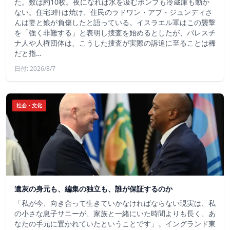
た。数は約10枚。夜になれば水を汲むポンプも冷蔵庫も動か
ない。住宅3軒は焼け、住民のラドワン・アブ・ジュンディさ
んは妻と娘が負傷したと語っている。イスラエル軍はこの襲撃
を「強く非難する」と表明し捜査を始めるとしたが、パレスチ
ナ人や人権団体は、こうした捜査が実際の訴追に至ることは稀
だと指…
日付: 2026/8/7
社会・文化
遺灰の身元も、編集の独立も、誰が保証するのか
「私が今、向き合って生きていかなければならない現実は、私
の小さな息子サニーが、家族と一緒にいた時間よりも長く、あ
なたの手元に置かれていたということです」。イングランド東