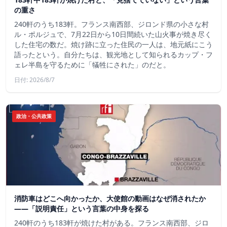
の重さ
240軒のうち183軒。フランス南西部、ジロンド県の小さな村
ル・ポルジュで、7月22日から10日間続いた山火事が焼き尽く
した住宅の数だ。焼け跡に立った住民の一人は、地元紙にこう
語ったという。自分たちは、観光地として知られるカップ・フ
ェレ半島を守るために「犠牲にされた」のだと。
日付: 2026/8/7
政治・公共政策
消防車はどこへ向かったか、大使館の動画はなぜ消されたか
——「説明責任」という言葉の中身を探る
240軒のうち183軒が焼けた村がある。フランス南西部、ジロ