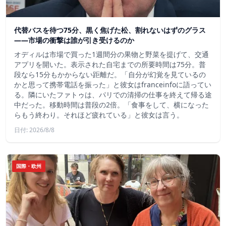
代替バスを待つ75分、黒く焦げた松、割れないはずのグラス
——市場の衝撃は誰が引き受けるのか
オディルは市場で買った1週間分の果物と野菜を提げて、交通
アプリを開いた。表示された自宅までの所要時間は75分。普
段なら15分もかからない距離だ。「自分が幻覚を見ているの
かと思って携帯電話を振った」と彼女はfranceinfoに語ってい
る。隣にいたファトゥは、パリでの清掃の仕事を終えて帰る途
中だった。移動時間は普段の2倍。「食事をして、横になった
らもう終わり。それほど疲れている」と彼女は言う。
日付: 2026/8/8
国際・欧州