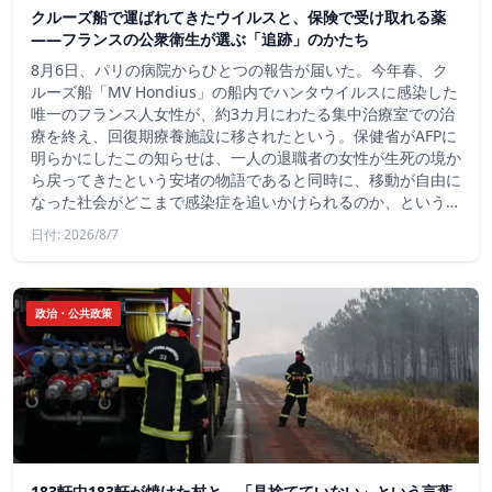
クルーズ船で運ばれてきたウイルスと、保険で受け取れる薬
――フランスの公衆衛生が選ぶ「追跡」のかたち
8月6日、パリの病院からひとつの報告が届いた。今年春、ク
ルーズ船「MV Hondius」の船内でハンタウイルスに感染した
唯一のフランス人女性が、約3カ月にわたる集中治療室での治
療を終え、回復期療養施設に移されたという。保健省がAFPに
明らかにしたこの知らせは、一人の退職者の女性が生死の境か
ら戻ってきたという安堵の物語であると同時に、移動が自由に
なった社会がどこまで感染症を追いかけられるのか、という…
日付: 2026/8/7
政治・公共政策
183軒中183軒が焼けた村と、「見捨てていない」という言葉