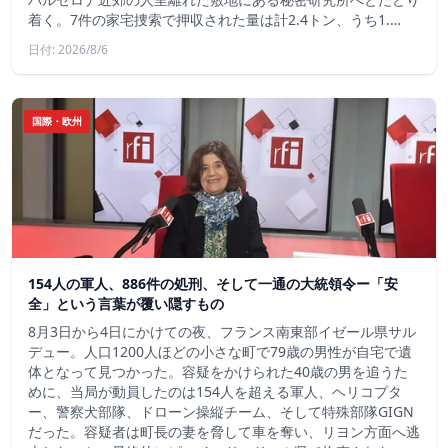
着く。7件の家宅捜索で押収された量は計2.4トン、うち1.…
日付: 2026/8/6
国際・欧州
154人の軍人、886件の処刑、そして一通の大統領令ー「安
全」という言葉が覆い隠すもの
8月3日から4日にかけての夜、フランス南東部イゼール県サル
デュー。人口1200人ほどの小さな町で79歳の男性が自宅で遺
体となって見つかった。容疑をかけられた40歳の男を追うた
めに、当局が動員したのは154人を超える軍人、ヘリコプタ
ー、警察犬部隊、ドローン操縦チーム、そして特殊部隊GIGN
だった。容疑者は町長の妻を脅して車を奪い、リヨン方面へ逃