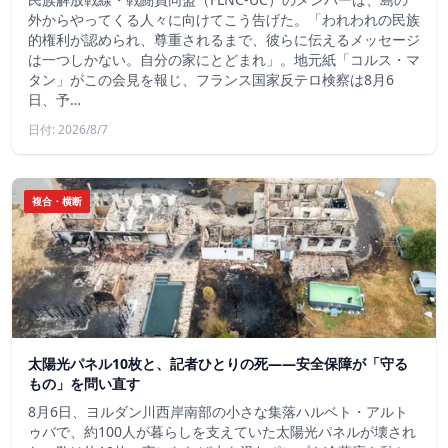
外からやってくる人々に向けてこう告げた。「われわれの民族
的権利が認められ、尊重されるまで、彼らに伝えるメッセージ
は一つしかない。自分の家にとどまれ」。地元紙「コルス・マ
タン」がこの会見を報じ、フランス国家反テロ検察は8月6
日、予…
日付: 2026/8/7
複合・横断
太陽光パネル10枚と、記者ひとりの死——安全保障が「守る
もの」を問い直す
8月6日、ヨルダン川西岸南部の小さな集落ハルベト・アルト
ゥバで、約100人が暮らしを支えていた太陽光パネルが壊され