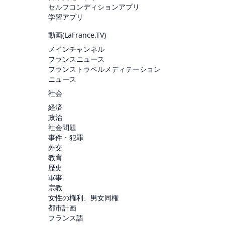
セルフコンディションアプリ
学習アプリ
動画(
LaFrance.TV
)
メインチャンネル
フランスニュース
フランストラベルメディテーション
ニュース
社会
経済
政治
社会問題
事件・犯罪
外交
教育
歴史
軍事
宗教
女性の権利、男女同権
都市計画
フランス語