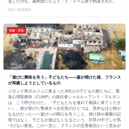
走したのち、最終的にピュイ・ド・ドーム県で拘束された。
日付: 2026/8/5
社会・文化
「遊びに興味を失う」子どもたち——森が焼けた後、フランス
が再建しようとしているもの
ジロンド県ポルジュに集まった300人の子どもの親たちに、緊
急心理医療班（CUMP）の責任者シャルル＝アンリ・マルタン
は、こう呼びかけた。「子どもたちを連れて相談に来てくださ
い」。彼が挙げた警戒すべき症状のひとつは、意外なほど静か
なものだった――遊びへの関心を失うこと。焼け跡や避難の記
憶ではなく、子どもが遊ばなくなるという、日常の中でしか気
づけない変化。この一文に、フランスの災害復旧という営みが