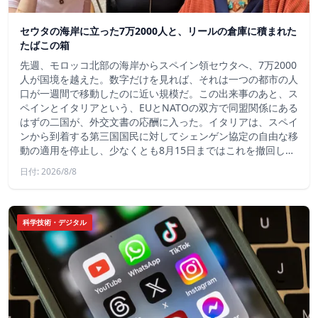
セウタの海岸に立った7万2000人と、リールの倉庫に積まれた
たばこの箱
先週、モロッコ北部の海岸からスペイン領セウタへ、7万2000
人が国境を越えた。数字だけを見れば、それは一つの都市の人
口が一週間で移動したのに近い規模だ。この出来事のあと、ス
ペインとイタリアという、EUとNATOの双方で同盟関係にある
はずの二国が、外交文書の応酬に入った。イタリアは、スペイ
ンから到着する第三国国民に対してシェンゲン協定の自由な移
動の適用を停止し、少なくとも8月15日まではこれを撤回し…
日付: 2026/8/8
科学技術・デジタル