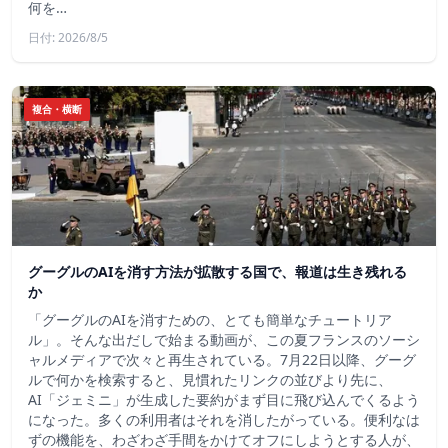
何を…
日付: 2026/8/5
複合・横断
グーグルのAIを消す方法が拡散する国で、報道は生き残れる
か
「グーグルのAIを消すための、とても簡単なチュートリア
ル」。そんな出だしで始まる動画が、この夏フランスのソーシ
ャルメディアで次々と再生されている。7月22日以降、グーグ
ルで何かを検索すると、見慣れたリンクの並びより先に、
AI「ジェミニ」が生成した要約がまず目に飛び込んでくるよう
になった。多くの利用者はそれを消したがっている。便利なは
ずの機能を、わざわざ手間をかけてオフにしようとする人が、