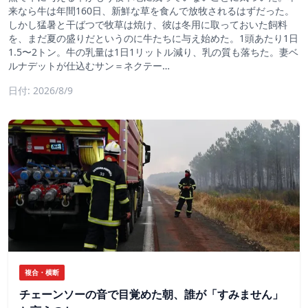
来なら牛は年間160日、新鮮な草を食んで放牧されるはずだった。
しかし猛暑と干ばつで牧草は焼け、彼は冬用に取っておいた飼料
を、まだ夏の盛りだというのに牛たちに与え始めた。1頭あたり1日
1.5〜2トン。牛の乳量は1日1リットル減り、乳の質も落ちた。妻ベ
ルナデットが仕込むサン＝ネクテー…
日付: 2026/8/9
複合・横断
チェーンソーの音で目覚めた朝、誰が「すみません」