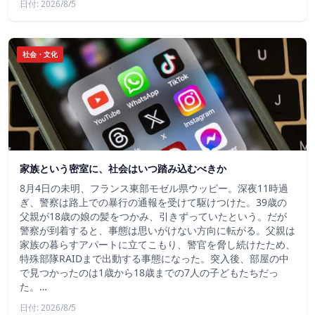
日付: 2026/8/5
社会・文化
家族という密室に、社会はいつ踏み込むべきか
8月4日の未明、フランス東部モゼル県ウッピー。深夜11時過
ぎ、警察は路上での暴行の通報を受けて駆けつけた。39歳の
父親が18歳の娘の髪をつかみ、引きずっていたという。だが
警察が到着すると、事態は思いがけない方向に転がる。父親は
家族の暮らすアパートに立てこもり、警官を脅し続けたため、
特殊部隊RAIDまで出動する事態になった。突入後、部屋の中
で見つかったのは1歳から18歳までの7人の子どもたちだっ
た。…
日付: 2026/8/5