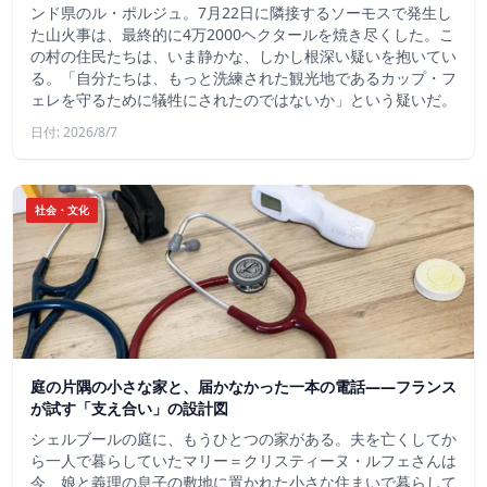
ンド県のル・ポルジュ。7月22日に隣接するソーモスで発生し
た山火事は、最終的に4万2000ヘクタールを焼き尽くした。こ
の村の住民たちは、いま静かな、しかし根深い疑いを抱いてい
る。「自分たちは、もっと洗練された観光地であるカップ・フ
ェレを守るために犠牲にされたのではないか」という疑いだ。
日付: 2026/8/7
社会・文化
庭の片隅の小さな家と、届かなかった一本の電話——フランス
が試す「支え合い」の設計図
シェルブールの庭に、もうひとつの家がある。夫を亡くしてか
ら一人で暮らしていたマリー＝クリスティーヌ・ルフェさんは
今、娘と義理の息子の敷地に置かれた小さな住まいで暮らして