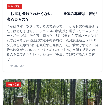
社会・文化
「お尻を撮影されたくない」――身体の尊厳は、誰が
決めるものか
「私はスポーツをしているのであって、下からお尻を撮影され
たくはありません」。フランスの棒高跳び選手マリー＝ジュリ
ー・ボナンは、そう言い切った。8月10日から英国バーミンガ
ムで始まる欧州陸上競技選手権を前に、欧州放送連合（EBU）
が公表した放送指針を歓迎する発言だった。彼女はすでに、自
分の映像がYouTube上でまとめられ、性的な文脈で拡散され
るのを見てきたという。ショーツを履いて競技すること自体
は…
日付: 2026/8/9
社会・文化