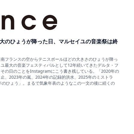
大のひょうが降った日、マルセイユの音楽祭は終
5日、南フランスの空からテニスボールほどの大きさのひょうが降っ
ユ最大の音楽フェスティバルとして12年続いてきたデルタ・フ
の日のことをInstagramにこう書き残している。「2020年の
、2023年の嵐、2024年の記録的洪水、2025年のミストラ
6年のひょう」。まるで気象年表のようなこの一文の後に続くの