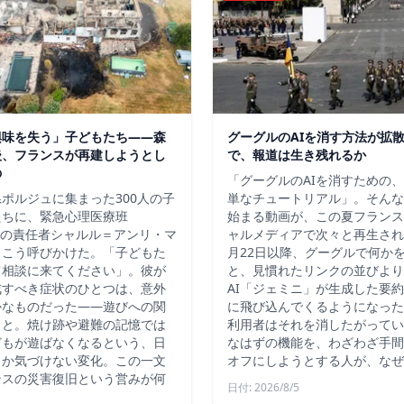
興味を失う」子どもたち——森
グーグルのAIを消す方法が拡
後、フランスが再建しようとし
で、報道は生き残れるか
の
「グーグルのAIを消すための
ポルジュに集まった300人の子
単なチュートリアル」。そんな
たちに、緊急心理医療班
始まる動画が、この夏フランス
）の責任者シャルル＝アンリ・マ
ャルメディアで次々と再生され
、こう呼びかけた。「子どもた
月22日以降、グーグルで何か
て相談に来てください」。彼が
と、見慣れたリンクの並びより
戒すべき症状のひとつは、意外
AI「ジェミニ」が生成した要
かなものだった――遊びへの関
に飛び込んでくるようになった
こと。焼け跡や避難の記憶では
利用者はそれを消したがってい
どもが遊ばなくなるという、日
なはずの機能を、わざわざ手間
しか気づけない変化。この一文
オフにしようとする人が、なぜ
ンスの災害復旧という営みが何
日付: 2026/8/5