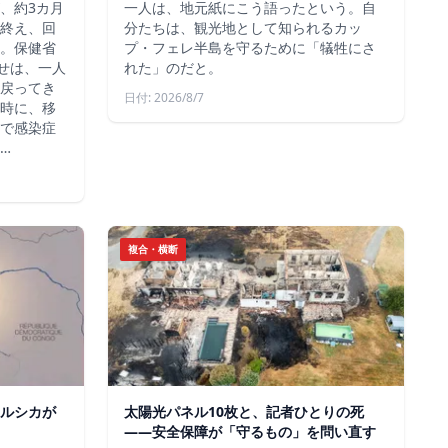
、約3カ月
一人は、地元紙にこう語ったという。自
終え、回
分たちは、観光地として知られるカッ
。保健省
プ・フェレ半島を守るために「犠牲にさ
らせは、一人
れた」のだと。
戻ってき
日付: 2026/8/7
時に、移
で感染症
…
複合・横断
ルシカが
太陽光パネル10枚と、記者ひとりの死
——安全保障が「守るもの」を問い直す