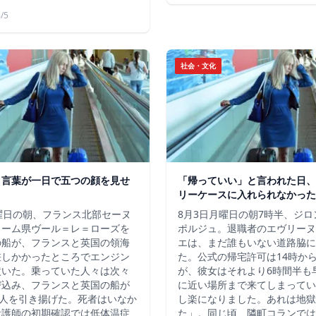
/5
社会・文化
う言葉が一日で五つの顔を見せ
「帰っていい」と言われた日、
リーケースに入れられなかった
曜日の朝、フランス北部セーヌ
8月3日月曜日の朝7時半、ジ
ィーム県ヴール＝レ＝ローズを
ポルジュ。退職者のエヴリーヌ
の船が、フランスと英国の領海
エは、まだ誰もいない道路脇に
差しかかったところでエンジン
た。公式の帰宅許可は14時か
噴いた。乗っていた人々は次々
が、彼女はそれより6時間半も
び込み、フランスと英国の船が
に近い場所まで来てしまってい
7人を引き揚げた。死者はいなか
し楽になりました。あれは地獄
看護師の初期確認では低体温症
た」。同じ頃、隣町コランでは