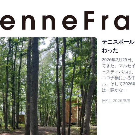
テニスボール
わった
2026年7月2
てきた。マルセイ
ェスティバルは、そ
コロナ禍による中止
ル、そして202
は、静かな…
日付: 2026/8/8