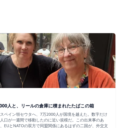
000人と、リールの倉庫に積まれたたばこの箱
スペイン領セウタへ、7万2000人が国境を越えた。数字だけ
人口が一週間で移動したのに近い規模だ。この出来事のあ
、EUとNATOの双方で同盟関係にあるはずの二国が、外交文