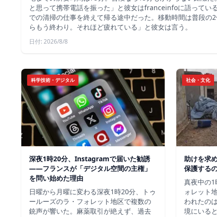
と思って携帯電話を振った」と彼女はfranceinfoに語って
での清掃の仕事を終えて帰る途中だった。移動時間は普段の2
らもう終わり。それほど疲れている」と彼女は言う。
日付: 2026/8/8
科学技術・デジタル
社会・文化
深夜1時20分、Instagramで届いた勧誘
助けを求
――フランスが「デジタル空間の主権」
保護する
を問い始めた理由
真夜中の1
日曜から月曜に変わる深夜1時20分、トゥ
ォレット
ールーズのラ・フォレット地区で複数の
われたの
銃声が響いた。麻薬取引が絶えず、過去
境にいる