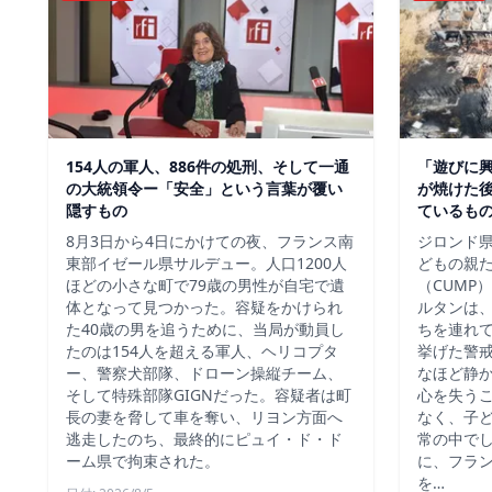
154人の軍人、886件の処刑、そして一通
「遊びに
の大統領令ー「安全」という言葉が覆い
が焼けた
隠すもの
ているも
8月3日から4日にかけての夜、フランス南
ジロンド県
東部イゼール県サルデュー。人口1200人
どもの親
ほどの小さな町で79歳の男性が自宅で遺
（CUMP
体となって見つかった。容疑をかけられ
ルタンは
た40歳の男を追うために、当局が動員し
ちを連れ
たのは154人を超える軍人、ヘリコプタ
挙げた警
ー、警察犬部隊、ドローン操縦チーム、
なほど静
そして特殊部隊GIGNだった。容疑者は町
心を失う
長の妻を脅して車を奪い、リヨン方面へ
なく、子
逃走したのち、最終的にピュイ・ド・ド
常の中で
ーム県で拘束された。
に、フラ
を…