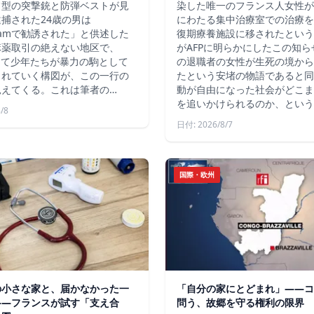
フ型の突撃銃と防弾ベストが見
染した唯一のフランス人女性が
捕された24歳の男は
にわたる集中治療室での治療を
agramで勧誘された」と供述した
復期療養施設に移されたという
麻薬取引の絶えない地区で、
がAFPに明らかにしたこの知
じて少年たちが暴力の駒として
の退職者の女性が生死の境から
られていく構図が、この一行の
たという安堵の物語であると同
見えてくる。これは筆者の…
動が自由になった社会がどこま
を追いかけられるのか、という
/8
日付: 2026/8/7
国際・欧州
の小さな家と、届かなかった一
「自分の家にとどまれ」——コ
——フランスが試す「支え合
問う、故郷を守る権利の限界