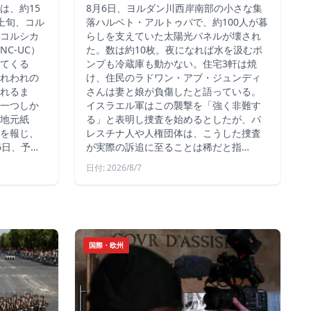
は、約15
8月6日、ヨルダン川西岸南部の小さな集
上旬、コル
落ハルベト・アルトゥバで、約100人が暮
コルシカ
らしを支えていた太陽光パネルが壊され
C-UC）
た。数は約10枚。夜になれば水を汲むポ
てくる
ンプも冷蔵庫も動かない。住宅3軒は焼
れわれの
け、住民のラドワン・アブ・ジュンディ
れるま
さんは妻と娘が負傷したと語っている。
一つしか
イスラエル軍はこの襲撃を「強く非難す
地元紙
る」と表明し捜査を始めるとしたが、パ
を報じ、
レスチナ人や人権団体は、こうした捜査
6日、予…
が実際の訴追に至ることは稀だと指…
日付: 2026/8/7
国際・欧州