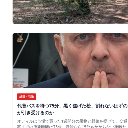
経済・労働
代替バスを待つ75分、黒く焦げた松、割れないはず
が引き受けるのか
オディルは市場で買った1週間分の果物と野菜を提げて、交通
宅までの所要時間は75分。普段なら15分もかからない距離