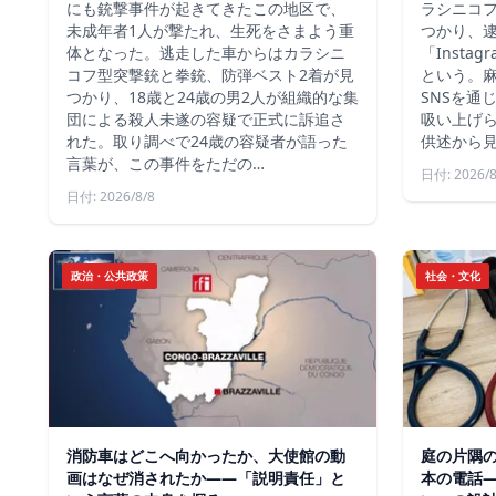
にも銃撃事件が起きてきたこの地区で、
ラシニコ
未成年者1人が撃たれ、生死をさまよう重
つかり、逮
体となった。逃走した車からはカラシニ
「Inst
コフ型突撃銃と拳銃、防弾ベスト2着が見
という。
つかり、18歳と24歳の男2人が組織的な集
SNSを通
団による殺人未遂の容疑で正式に訴追さ
吸い上げ
れた。取り調べで24歳の容疑者が語った
供述から
言葉が、この事件をただの…
日付: 2026/8
日付: 2026/8/8
政治・公共政策
社会・文化
消防車はどこへ向かったか、大使館の動
庭の片隅
画はなぜ消されたか——「説明責任」と
本の電話