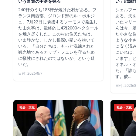
いう言葉の中身を探る
い」の設
240軒のうち183軒が焼けた村がある。フ
シェルブ
ランス南西部、ジロンド県のル・ポルジ
ある。夫
ュ。7月22日に隣接するソーモスで発生し
いたマリ
た山火事は、最終的に4万2000ヘクタール
んは今、
を焼き尽くした。この村の住民たちは、
た小さな
いま静かな、しかし根深い疑いを抱いて
ような小
いる。「自分たちは、もっと洗練された
に安く済
観光地であるカップ・フェレを守るため
にいれば
に犠牲にされたのではないか」という疑
います」
いだ。
オネル・
た。「誰
日付: 2026/8/7
す。彼…
日付: 2026/8
社会・文化
社会・文化