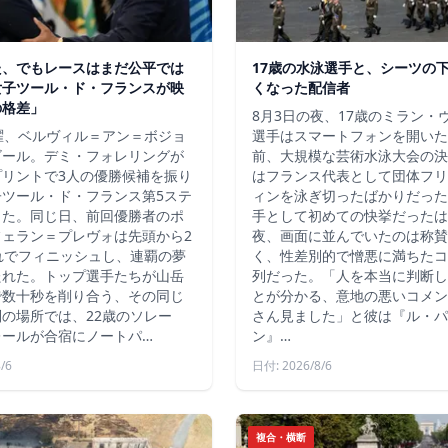
た、でもレースはまだ公平では
17歳の水泳選手と、シーツの
女子ツール・ド・フランスが映
くなった配信者
の格差」
8月3日の夜、17歳のミラン・
曜、ベルヴィル＝アン＝ボジョ
選手はスマートフォンを開いた
ゴール。デミ・フォレリングが
前、大規模な芸術水泳大会の決
プリントで3人の優勝候補を振り
はフランス代表として団体フリ
子ツール・ド・フランス第5ステ
ィンを泳ぎ切ったばかりだった
した。同じ日、前回優勝者のポ
手として初めての快挙だったは
フェラン＝プレヴォは先頭から2
夜、画面に並んでいたのは称賛
れでフィニッシュし、連覇の夢
く、性差別的で憎悪に満ちたコ
たれた。トップ選手たちが山岳
列だった。「人を本当に判断し
で数十秒を削り合う、その同じ
とが分かる、意地の悪いコメン
の場所では、22歳のソレー
さん見ました」と彼は『ル・パ
レールが合宿にノートパ…
ン』…
/6
日付: 2026/8/6
複合・横断