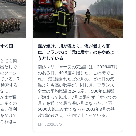
散する国
森が焼け、川が温まり、海が煮える夏
に、フランスは「元に戻す」のをやめよ
うとしている
、とても簡
出だしで
南仏マリニャーヌの気温計は、2026年7月
のソーシ
のある日、40.5度を指した。この街でこ
ている。7
れまで記録されたどの月の、どの日の気
を検索する
温よりも高い数字だ。同じ月、フランス
先に、
全土の平均気温は24.9度。1900年に観測
約がまず目
が始まって以来、7月に限らず「すべての
。多くの
月」を通じて最も暑い月になった。1万
る。便利
5000人以上が亡くなった2003年8月の熱
をかけて
波の記録さえ、今回は上回っている。
これほ…
日付: 2026/8/5