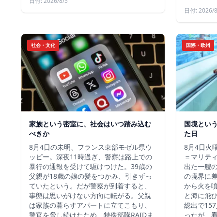
日付: 2026/8/5
日付: 2026/8
社会・文化
国際・欧州
家族という密室に、社会はいつ踏み込む
国境とい
べきか
た日
8月4日の未明、フランス東部モゼル県ウ
8月4日火
ッピー。深夜11時過ぎ、警察は路上での
＝マリテ
暴行の通報を受けて駆けつけた。39歳の
出た一艘
父親が18歳の娘の髪をつかみ、引きずっ
の境界に
ていたという。だが警察が到着すると、
から火を
事態は思いがけない方向に転がる。父親
と海に飛
は家族の暮らすアパートに立てこもり、
総出で15
警官を脅し続けたため、特殊部隊RAIDま
ったが、