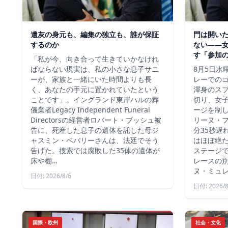
遺灰の身元も、編集の独立も、誰が保証
門は開い
するのか
ない――
す「参加
「私が今、向き合って生きていかなけれ
ばならない現実は、私の小さな息子サニ
8月5日水
ーが、家族と一緒にいた時間よりも長
レーでの
く、あなたの手元に置かれていたという
渾身のス
ことです」。イングランド東岸ハルの葬
切り、女
儀業者Legacy Independent Funeral
ージを制
Directorsの経営者ロバート・ブッシュ被
リーヌ・
告に、死産した息子の遺体を託した母ジ
分35秒遅
ャスミン・ベバリーさんは、法廷でそう
はほぼ絶
告げた。捜索では腐敗した35体の遺体が
ステージ
床や棚…
レースの別
ヌ・ミュ
日付: 2026/8/6
日付: 2026/8
国際・欧州
社会・文化