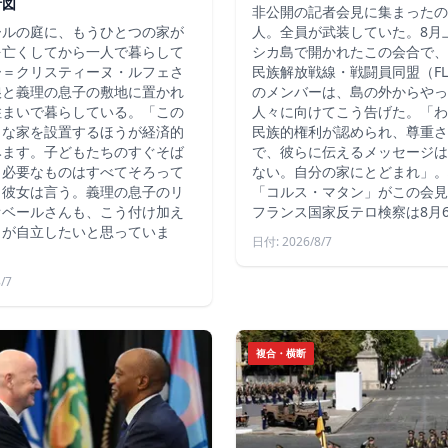
計図
非公開の記者会見に集まったの
ールの庭に、もうひとつの家が
人。全員が武装していた。8月
を亡くしてから一人で暮らして
シカ島で開かれたこの会合で、
ー＝クリスティーヌ・ルフェさ
民族解放戦線・戦闘員同盟（FLN
娘と義理の息子の敷地に置かれ
のメンバーは、島の外からやっ
住まいで暮らしている。「この
人々に向けてこう告げた。「わ
さな家を設置するほうが経済的
民族的権利が認められ、尊重さ
みます。子どもたちのすぐそば
で、彼らに伝えるメッセージは
、必要なものはすべてそろって
ない。自分の家にとどまれ」。
と彼女は言う。義理の息子のリ
「コルス・マタン」がこの会見
オベールさんも、こう付け加え
フランス国家反テロ検察は8月
もが自立したいと思っていま
日付: 2026/8/7
/7
複合・横断