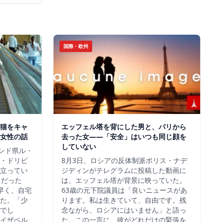
国際・欧州
猫をキャ
エッフェル塔を背にした男と、パリから
女性の話
去った女——「安全」はいつも同じ顔を
していない
ロンド県ル・
・ドリビ
8月3日、ロシアの反体制派ボリス・ナデ
立ってい
ジディンがテレグラムに投稿した動画に
らだった
は、エッフェル塔が背景に映っていた。
早く、自宅
63歳の元下院議員は「良いニュースがあ
た。「少
ります。私は生きていて、自由です。残
でし
念ながら、ロシアにはいません」と語っ
イザベル
た。この一言に、彼がどれだけの緊張を