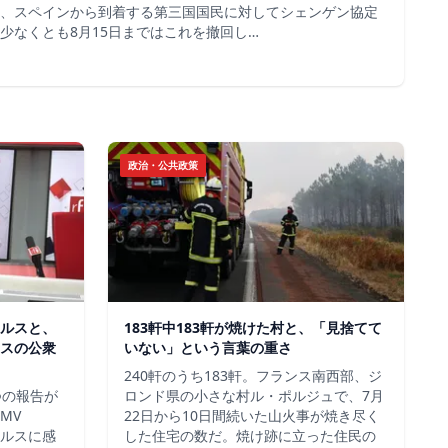
、スペインから到着する第三国国民に対してシェンゲン協定
少なくとも8月15日まではこれを撤回し…
政治・公共政策
ルスと、
183軒中183軒が焼けた村と、「見捨てて
スの公衆
いない」という言葉の重さ
240軒のうち183軒。フランス南西部、ジ
つの報告が
ロンド県の小さな村ル・ポルジュで、7月
MV
22日から10日間続いた山火事が焼き尽く
イルスに感
した住宅の数だ。焼け跡に立った住民の