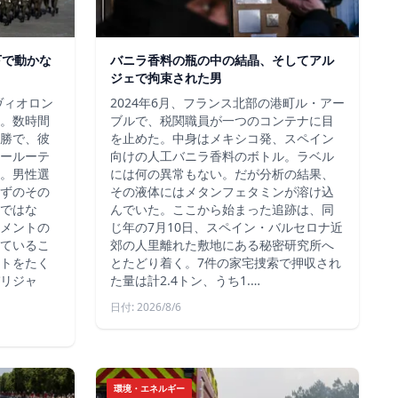
下で動かな
バニラ香料の瓶の中の結晶、そしてアル
ジェで拘束された男
ヴィオロン
2024年6月、フランス北部の港町ル・アー
。数時間
ブルで、税関職員が一つのコンテナに目
勝で、彼
を止めた。中身はメキシコ発、スペイン
ールーテ
向けの人工バニラ香料のボトル。ラベル
。男性選
には何の異常もない。だが分析の結果、
ずのその
その液体にはメタンフェタミンが溶け込
ではな
んでいた。ここから始まった追跡は、同
メントの
じ年の7月10日、スペイン・バルセロナ近
ているこ
郊の人里離れた敷地にある秘密研究所へ
トをたく
とたどり着く。7件の家宅捜索で押収され
リジャ
た量は計2.4トン、うち1.…
日付: 2026/8/6
環境・エネルギー