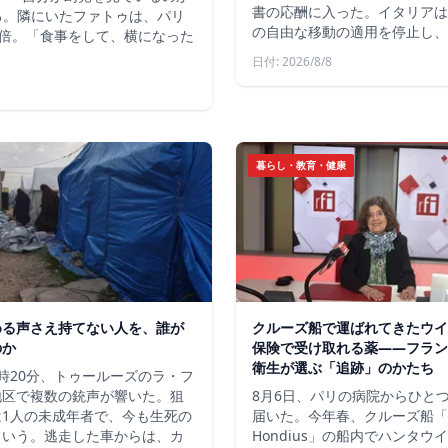
書の応酬に入った。イタリアは
いる。隣にいたファトゥは、パリ
の自由な移動の適用を停止し、
倍。「食事をして、横になった
日付: 2026/8/8
暮らし・教育・健康
める声さえ持てない人を、誰が
クルーズ船で運ばれてきたウイ
のか
保険で受け取れる薬――フラン
衛生が選ぶ「追跡」のかたち
時20分、トゥールーズのラ・フ
地区で複数の銃声が響いた。狙
8月6日、パリの病院からひと
は1人の未成年者で、今も生死の
届いた。今年春、クルーズ船「
という。逃走した車からは、カ
Hondius」の船内でハンタウ