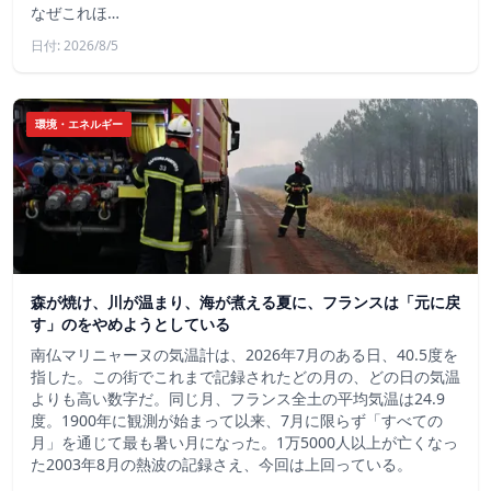
なぜこれほ…
日付: 2026/8/5
環境・エネルギー
森が焼け、川が温まり、海が煮える夏に、フランスは「元に戻
す」のをやめようとしている
南仏マリニャーヌの気温計は、2026年7月のある日、40.5度を
指した。この街でこれまで記録されたどの月の、どの日の気温
よりも高い数字だ。同じ月、フランス全土の平均気温は24.9
度。1900年に観測が始まって以来、7月に限らず「すべての
月」を通じて最も暑い月になった。1万5000人以上が亡くなっ
た2003年8月の熱波の記録さえ、今回は上回っている。