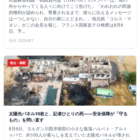
外からやってくる人々に向けてこう告げた。「われわれの民族
的権利が認められ、尊重されるまで、彼らに伝えるメッセージ
は一つしかない。自分の家にとどまれ」。地元紙「コルス・マ
タン」がこの会見を報じ、フランス国家反テロ検察は8月6
日、予…
日付: 2026/8/7
複合・横断
太陽光パネル10枚と、記者ひとりの死——安全保障が「守る
もの」を問い直す
8月6日、ヨルダン川西岸南部の小さな集落ハルベト・アルト
ゥバで、約100人が暮らしを支えていた太陽光パネルが壊され