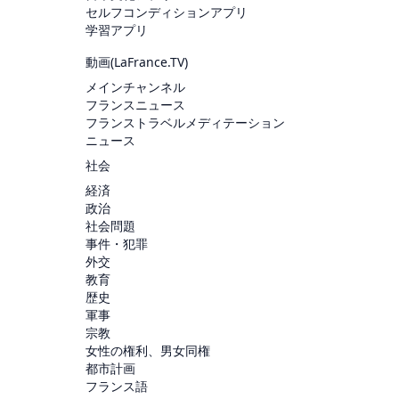
セルフコンディションアプリ
学習アプリ
動画(
LaFrance.TV
)
メインチャンネル
フランスニュース
フランストラベルメディテーション
ニュース
社会
経済
政治
社会問題
事件・犯罪
外交
教育
歴史
軍事
宗教
女性の権利、男女同権
都市計画
フランス語