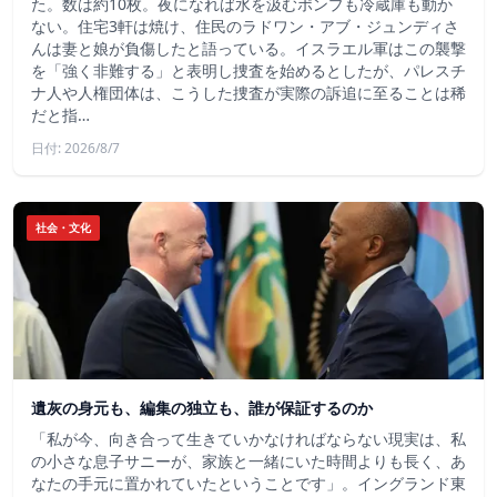
た。数は約10枚。夜になれば水を汲むポンプも冷蔵庫も動か
ない。住宅3軒は焼け、住民のラドワン・アブ・ジュンディさ
んは妻と娘が負傷したと語っている。イスラエル軍はこの襲撃
を「強く非難する」と表明し捜査を始めるとしたが、パレスチ
ナ人や人権団体は、こうした捜査が実際の訴追に至ることは稀
だと指…
日付: 2026/8/7
社会・文化
遺灰の身元も、編集の独立も、誰が保証するのか
「私が今、向き合って生きていかなければならない現実は、私
の小さな息子サニーが、家族と一緒にいた時間よりも長く、あ
なたの手元に置かれていたということです」。イングランド東