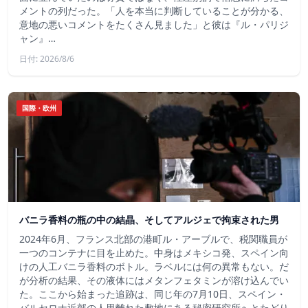
メントの列だった。「人を本当に判断していることが分かる、
意地の悪いコメントをたくさん見ました」と彼は『ル・パリジ
ャン』…
日付: 2026/8/6
国際・欧州
バニラ香料の瓶の中の結晶、そしてアルジェで拘束された男
2024年6月、フランス北部の港町ル・アーブルで、税関職員が
一つのコンテナに目を止めた。中身はメキシコ発、スペイン向
けの人工バニラ香料のボトル。ラベルには何の異常もない。だ
が分析の結果、その液体にはメタンフェタミンが溶け込んでい
た。ここから始まった追跡は、同じ年の7月10日、スペイン・
バルセロナ近郊の人里離れた敷地にある秘密研究所へとたどり