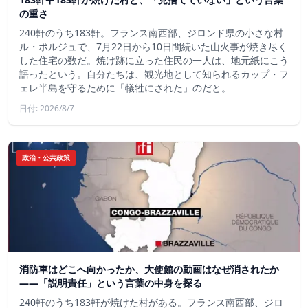
の重さ
240軒のうち183軒。フランス南西部、ジロンド県の小さな村
ル・ポルジュで、7月22日から10日間続いた山火事が焼き尽く
した住宅の数だ。焼け跡に立った住民の一人は、地元紙にこう
語ったという。自分たちは、観光地として知られるカップ・フ
ェレ半島を守るために「犠牲にされた」のだと。
日付: 2026/8/7
政治・公共政策
消防車はどこへ向かったか、大使館の動画はなぜ消されたか
——「説明責任」という言葉の中身を探る
240軒のうち183軒が焼けた村がある。フランス南西部、ジロ