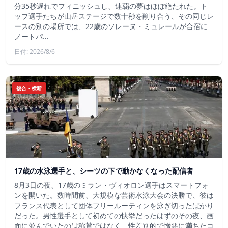
分35秒遅れでフィニッシュし、連覇の夢はほぼ絶たれた。ト
ップ選手たちが山岳ステージで数十秒を削り合う、その同じレ
ースの別の場所では、22歳のソレーヌ・ミュレールが合宿に
ノートパ…
日付: 2026/8/6
複合・横断
17歳の水泳選手と、シーツの下で動かなくなった配信者
8月3日の夜、17歳のミラン・ヴィオロン選手はスマートフォ
ンを開いた。数時間前、大規模な芸術水泳大会の決勝で、彼は
フランス代表として団体フリールーティンを泳ぎ切ったばかり
だった。男性選手として初めての快挙だったはずのその夜、画
面に並んでいたのは称賛ではなく、性差別的で憎悪に満ちたコ