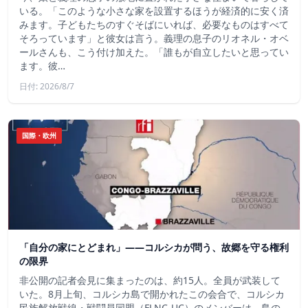
いる。「このような小さな家を設置するほうが経済的に安く済
みます。子どもたちのすぐそばにいれば、必要なものはすべて
そろっています」と彼女は言う。義理の息子のリオネル・オベ
ールさんも、こう付け加えた。「誰もが自立したいと思ってい
ます。彼…
日付: 2026/8/7
国際・欧州
「自分の家にとどまれ」——コルシカが問う、故郷を守る権利
の限界
非公開の記者会見に集まったのは、約15人。全員が武装して
いた。8月上旬、コルシカ島で開かれたこの会合で、コルシカ
民族解放戦線・戦闘員同盟（FLNC-UC）のメンバーは、島の