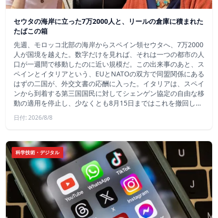
セウタの海岸に立った7万2000人と、リールの倉庫に積まれた
たばこの箱
先週、モロッコ北部の海岸からスペイン領セウタへ、7万2000
人が国境を越えた。数字だけを見れば、それは一つの都市の人
口が一週間で移動したのに近い規模だ。この出来事のあと、ス
ペインとイタリアという、EUとNATOの双方で同盟関係にある
はずの二国が、外交文書の応酬に入った。イタリアは、スペイ
ンから到着する第三国国民に対してシェンゲン協定の自由な移
動の適用を停止し、少なくとも8月15日まではこれを撤回し…
日付: 2026/8/8
科学技術・デジタル