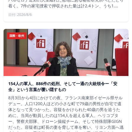
着く。7件の家宅捜索で押収された量は計2.4トン、うち1.…
日付: 2026/8/6
国際・欧州
154人の軍人、886件の処刑、そして一通の大統領令ー「安
全」という言葉が覆い隠すもの
8月3日から4日にかけての夜、フランス南東部イゼール県サル
デュー。人口1200人ほどの小さな町で79歳の男性が自宅で遺
体となって見つかった。容疑をかけられた40歳の男を追うた
めに、当局が動員したのは154人を超える軍人、ヘリコプタ
ー、警察犬部隊、ドローン操縦チーム、そして特殊部隊GIGN
だった。容疑者は町長の妻を脅して車を奪い、リヨン方面へ逃