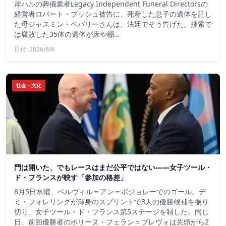
岸ハルの葬儀業者Legacy Independent Funeral Directorsの
経営者ロバート・ブッシュ被告に、死産した息子の遺体を託し
た母ジャスミン・ベバリーさんは、法廷でそう告げた。捜索で
は腐敗した35体の遺体が床や棚…
日付: 2026/8/6
社会・文化
門は開いた、でもレースはまだ公平ではない――女子ツール・
ド・フランスが映す「参加の格差」
8月5日水曜、ベルヴィル＝アン＝ボジョレーでのゴール。デ
ミ・フォレリングが渾身のスプリントで3人の優勝候補を振り
切り、女子ツール・ド・フランス第5ステージを制した。同じ
日、前回優勝者のポリーヌ・フェラン＝プレヴォは先頭から2