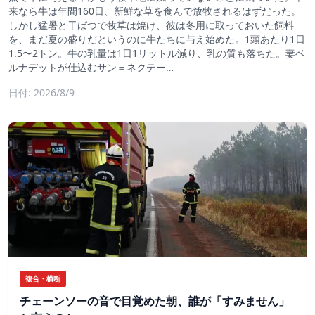
来なら牛は年間160日、新鮮な草を食んで放牧されるはずだった。
しかし猛暑と干ばつで牧草は焼け、彼は冬用に取っておいた飼料
を、まだ夏の盛りだというのに牛たちに与え始めた。1頭あたり1日
1.5〜2トン。牛の乳量は1日1リットル減り、乳の質も落ちた。妻ベ
ルナデットが仕込むサン＝ネクテー…
日付: 2026/8/9
複合・横断
チェーンソーの音で目覚めた朝、誰が「すみません」