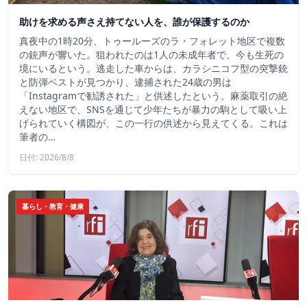
助けを求める声さえ持てない人を、誰が保護するのか
真夜中の1時20分、トゥールーズのラ・フォレット地区で複数
の銃声が響いた。狙われたのは1人の未成年者で、今も生死の
境にいるという。逃走した車からは、カラシニコフ型の突撃銃
と防弾ベストが見つかり、逮捕された24歳の男は
「Instagramで勧誘された」と供述したという。麻薬取引の絶
えない地区で、SNSを通じて少年たちが暴力の駒として吸い上
げられていく構図が、この一行の供述から見えてくる。これは
筆者の…
日付: 2026/8/8
暮らし・教育・健康