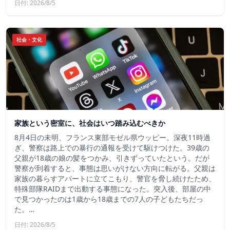
日付: 2026/8/5
社会・文化
家族という密室に、社会はいつ踏み込むべきか
8月4日の未明、フランス東部モゼル県ウッピー。深夜11時過
ぎ、警察は路上での暴行の通報を受けて駆けつけた。39歳の
父親が18歳の娘の髪をつかみ、引きずっていたという。だが
警察が到着すると、事態は思いがけない方向に転がる。父親は
家族の暮らすアパートに立てこもり、警官を脅し続けたため、
特殊部隊RAIDまで出動する事態になった。突入後、部屋の中
で見つかったのは1歳から18歳までの7人の子どもたちだっ
た。…
日付: 2026/8/5