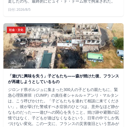
走したのち、最終的にピュイ・ド・ドーム県で拘束された。
日付: 2026/8/5
社会・文化
「遊びに興味を失う」子どもたち——森が焼けた後、フランス
が再建しようとしているもの
ジロンド県ポルジュに集まった300人の子どもの親たちに、緊
急心理医療班（CUMP）の責任者シャルル＝アンリ・マルタン
は、こう呼びかけた。「子どもたちを連れて相談に来てくださ
い」。彼が挙げた警戒すべき症状のひとつは、意外なほど静か
なものだった――遊びへの関心を失うこと。焼け跡や避難の記
憶ではなく、子どもが遊ばなくなるという、日常の中でしか気
づけない変化。この一文に、フランスの災害復旧という営みが