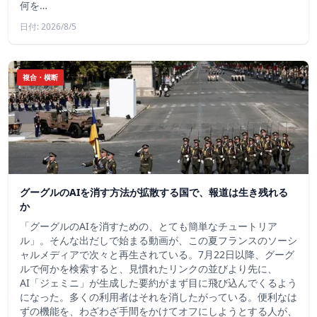
何を…
日付: 2026/8/5
複合・横断
グーグルのAIを消す方法が拡散する国で、報道は生き残れる
か
「グーグルのAIを消すための、とても簡単なチュートリア
ル」。そんな出だしで始まる動画が、この夏フランスのソーシ
ャルメディアで次々と再生されている。7月22日以降、グーグ
ルで何かを検索すると、見慣れたリンクの並びより先に、
AI「ジェミニ」が生成した要約がまず目に飛び込んでくるよう
になった。多くの利用者はそれを消したがっている。便利なは
ずの機能を、わざわざ手間をかけてオフにしようとする人が、