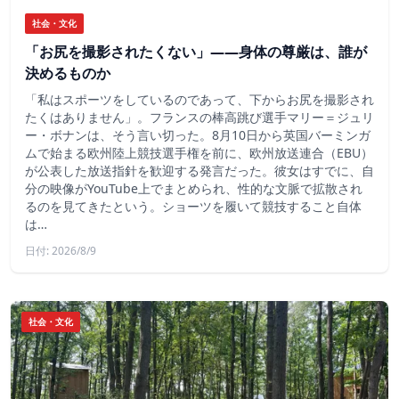
社会・文化
「お尻を撮影されたくない」――身体の尊厳は、誰が
決めるものか
「私はスポーツをしているのであって、下からお尻を撮影され
たくはありません」。フランスの棒高跳び選手マリー＝ジュリ
ー・ボナンは、そう言い切った。8月10日から英国バーミンガ
ムで始まる欧州陸上競技選手権を前に、欧州放送連合（EBU）
が公表した放送指針を歓迎する発言だった。彼女はすでに、自
分の映像がYouTube上でまとめられ、性的な文脈で拡散され
るのを見てきたという。ショーツを履いて競技すること自体
は…
日付: 2026/8/9
社会・文化