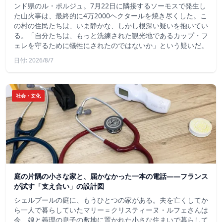
ンド県のル・ポルジュ。7月22日に隣接するソーモスで発生し
た山火事は、最終的に4万2000ヘクタールを焼き尽くした。こ
の村の住民たちは、いま静かな、しかし根深い疑いを抱いてい
る。「自分たちは、もっと洗練された観光地であるカップ・フ
ェレを守るために犠牲にされたのではないか」という疑いだ。
日付: 2026/8/7
社会・文化
庭の片隅の小さな家と、届かなかった一本の電話——フランス
が試す「支え合い」の設計図
シェルブールの庭に、もうひとつの家がある。夫を亡くしてか
ら一人で暮らしていたマリー＝クリスティーヌ・ルフェさんは
今、娘と義理の息子の敷地に置かれた小さな住まいで暮らして