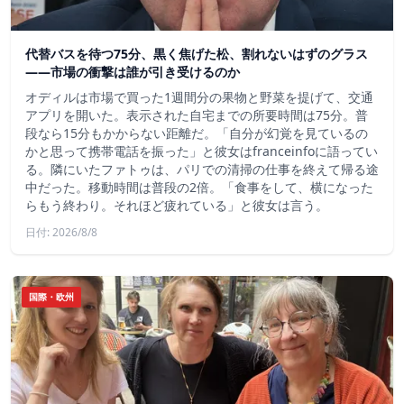
代替バスを待つ75分、黒く焦げた松、割れないはずのグラス
——市場の衝撃は誰が引き受けるのか
オディルは市場で買った1週間分の果物と野菜を提げて、交通
アプリを開いた。表示された自宅までの所要時間は75分。普
段なら15分もかからない距離だ。「自分が幻覚を見ているの
かと思って携帯電話を振った」と彼女はfranceinfoに語ってい
る。隣にいたファトゥは、パリでの清掃の仕事を終えて帰る途
中だった。移動時間は普段の2倍。「食事をして、横になった
らもう終わり。それほど疲れている」と彼女は言う。
日付: 2026/8/8
国際・欧州