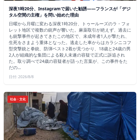
深夜1時20分、Instagramで届いた勧誘――フランスが「デジ
タル空間の主権」を問い始めた理由
日曜から月曜に変わる深夜1時20分、トゥールーズのラ・フォ
レット地区で複数の銃声が響いた。麻薬取引が絶えず、過去に
も銃撃事件が起きてきたこの地区で、未成年者1人が撃たれ、
生死をさまよう重体となった。逃走した車からはカラシニコフ
型突撃銃と拳銃、防弾ベスト2着が見つかり、18歳と24歳の男
2人が組織的な集団による殺人未遂の容疑で正式に訴追され
た。取り調べで24歳の容疑者が語った言葉が、この事件をた
だの…
日付: 2026/8/8
社会・文化