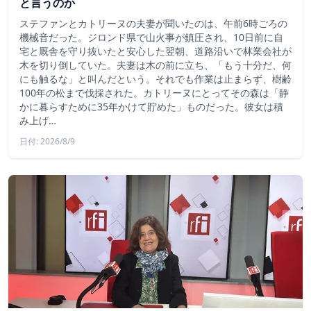
と言うのか
ステファンとカトリーヌの夫妻が聞いたのは、午前6時ごろの
機械音だった。ジロンド県で山火事が鎮圧され、10日前に自
宅と厩舎を守り抜いたと安心した翌朝、道路沿いで林業会社が
木を切り倒していた。夫妻は木の前に立ち、「もう十分だ、何
にも触るな」と叫んだという。それでも作業は止まらず、樹齢
100年の松まで伐採された。カトリーヌにとってその森は「静
かに暮らすために35年かけて貯めた」ものだった。彼女は積
み上げ…
日付: 2026/8/9