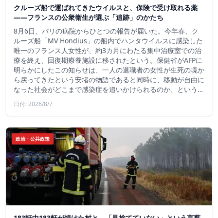
クルーズ船で運ばれてきたウイルスと、保険で受け取れる薬
――フランスの公衆衛生が選ぶ「追跡」のかたち
8月6日、パリの病院からひとつの報告が届いた。今年春、ク
ルーズ船「MV Hondius」の船内でハンタウイルスに感染した
唯一のフランス人女性が、約3カ月にわたる集中治療室での治
療を終え、回復期療養施設に移されたという。保健省がAFPに
明らかにしたこの知らせは、一人の退職者の女性が生死の境か
ら戻ってきたという安堵の物語であると同時に、移動が自由に
なった社会がどこまで感染症を追いかけられるのか、という…
日付: 2026/8/7
政治・公共政策
183軒中183軒が焼けた村と、「見捨てていない」という言葉