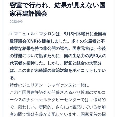
密室で行われ、結果が見えない国
家再建評議会
2022/9/9
エマニュエル・マクロンは、9月8日木曜日に全国再
建評議会(CNR)を開始しました。多くの欠席者と不
確実な結果を持つ非公開の試合。国家元首は、今後
の課題について話すために、国の生活力の約50人の
代表者を招待した。しかし、野党と組合の大部分
は、このまだ未確認の政治対象をボイコットしてい
る。
特使のジュリアン・シャヴァンヌと一緒に
この全国再建評議会が開催されるパリ近郊のマルコ
ーシスのナショナルラグビーセンターでは、懐疑的
で、疑わしい、尋問的、さらには困惑している参加
者の間で懐疑主義が支配しています。国家元首の招