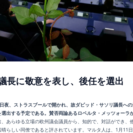
議長に敬意を表し、後任を選出
曜日夜、ストラスブールで開かれ、故ダビッド・サソリ議長への
を選出する予定である。賛否両論あるロベルタ・メッツォーラ
は、あらゆる立場の欧州議会議員から、知的で、対話ができ、
素晴らしい同僚であると評されています。マルタ人は、1月11