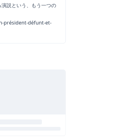
る演説という、もう一つの
-président-défunt-et-