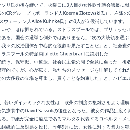
ッソリ氏の後を継いで、火曜日に3人目の女性欧州議会議長に就
CRグループ（ポーランド人Kosma Zlotowski氏）、左派
党（スウェーデン人Alice Kuhnke氏）の3人が立候補しています。
、いや、ほぼ振られている。ストラスブールでは、ブリュッセ
ある。国会の選挙も例外ではありません。"次の大統領を選ぶ 
我々の政治団体が中心的な役割を果たすことだ」と、社会党の欧州
ストラスブールの特派員Juliette Gheerbrantに説明した。
で続き、保守派、中道派、社会民主党の間で合意に至った。後者
保守的ですが、心が広く、私たちのメッセージを理解してくれ
会の大多数の立場を尊重し、貫くことを約束した」と、ハビエ
り、若いダイナミックな女性は、欧州の制度の複雑さをよく理解
療養中のDavid Sassoliの後任となった。彼女の作品は
ある。中絶が完全に違法であるマルタを代表するロベルタ・メ
に組織的に反対票を投じ、昨年9月には、女性に対する暴力を犯