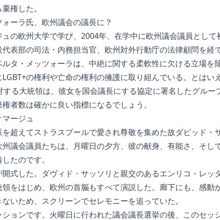
ら棄権した。
ツォーラ氏、欧州議会の議長に？
ュの欧州大学で学び、2004年、在学中に欧州議会議員として
代表部の司法・内務担当官、欧州対外行動庁の法律顧問を経て、
ベルタ・メッツォーラは、中絶に関する柔軟性に欠ける立場を除
LGBT+の権利や亡命の権利の擁護に取り組んでいる。とはい
反対する大統領は、彼女を国会議長にする協定に署名したグルー
棄権者数は確かに良い指標になるでしょう。
オマージュ
派を超えてストラスブールで愛され尊敬を集めた故ダビッド・
欧州議会議員たちは、月曜日の夕方、彼の献身、有能さ、そし
着したのです。
が開式した。ダヴィド・サッソリと親交のあるエンリコ・レッ
統領をはじめ、欧州の首脳もすべて演説した。廊下にも、感動
きないため、スクリーンでセレモニーを追っていた。
ッションです。火曜日に行われた議会議長選挙の後、このセッ