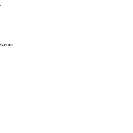
ル
 Scenes