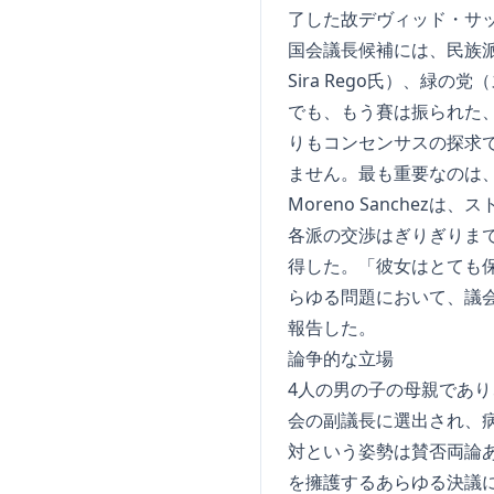
了した故デヴィッド・サ
国会議長候補には、民族派の
Sira Rego氏）、緑の
でも、もう賽は振られた
りもコンセンサスの探求で
ません。最も重要なのは、
Moreno Sanchezは、
各派の交渉はぎりぎりま
得した。「彼女はとても
らゆる問題において、議
報告した。
論争的な立場
4人の男の子の母親であ
会の副議長に選出され、病気
対という姿勢は賛否両論
を擁護するあらゆる決議