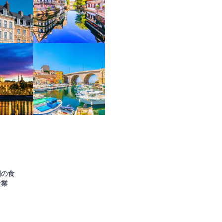
圏の食
産業