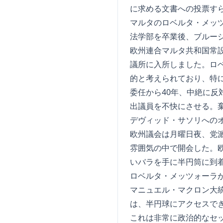
に求める文書への投票す
マルタのロベルタ・メッ
法学部を卒業後、ブルージ
欧州連合マルタ共和国常設
議所に入所しました。ロ
的と考えられており、特に
委任から40年、中絶に
出議員を不快にさせる。
デヴィッド・サソリへの
欧州議会は月曜日夜、党
雰囲気の中で開会した。
いバラを手に半円筒に到
ロベルタ・メッツォーラ
マニュエル・マクロン大
は、半円球にアクセスで
これは非常に政治的なセ