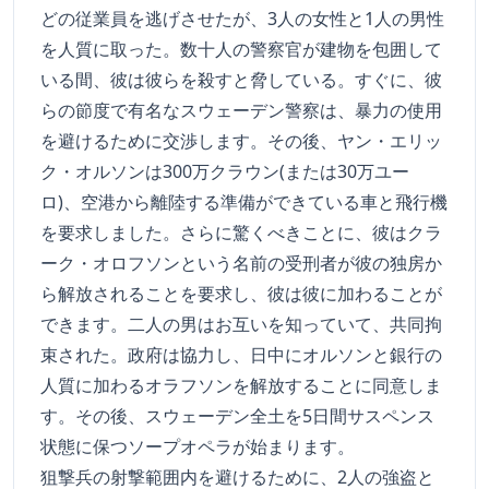
どの従業員を逃げさせたが、3人の女性と1人の男性
を人質に取った。数十人の警察官が建物を包囲して
いる間、彼は彼らを殺すと脅している。すぐに、彼
らの節度で有名なスウェーデン警察は、暴力の使用
を避けるために交渉します。その後、ヤン・エリッ
ク・オルソンは300万クラウン(または30万ユー
ロ)、空港から離陸する準備ができている車と飛行機
を要求しました。さらに驚くべきことに、彼はクラ
ーク・オロフソンという名前の受刑者が彼の独房か
ら解放されることを要求し、彼は彼に加わることが
できます。二人の男はお互いを知っていて、共同拘
束された。政府は協力し、日中にオルソンと銀行の
人質に加わるオラフソンを解放することに同意しま
す。その後、スウェーデン全土を5日間サスペンス
状態に保つソープオペラが始まります。
狙撃兵の射撃範囲内を避けるために、2人の強盗と