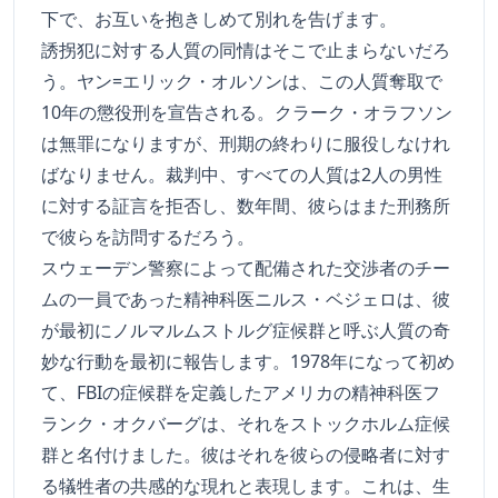
下で、お互いを抱きしめて別れを告げます。
誘拐犯に対する人質の同情はそこで止まらないだろ
う。ヤン=エリック・オルソンは、この人質奪取で
10年の懲役刑を宣告される。クラーク・オラフソン
は無罪になりますが、刑期の終わりに服役しなけれ
ばなりません。裁判中、すべての人質は2人の男性
に対する証言を拒否し、数年間、彼らはまた刑務所
で彼らを訪問するだろう。
スウェーデン警察によって配備された交渉者のチー
ムの一員であった精神科医ニルス・ベジェロは、彼
が最初にノルマルムストルグ症候群と呼ぶ人質の奇
妙な行動を最初に報告します。1978年になって初め
て、FBIの症候群を定義したアメリカの精神科医フ
ランク・オクバーグは、それをストックホルム症候
群と名付けました。彼はそれを彼らの侵略者に対す
る犠牲者の共感的な現れと表現します。これは、生