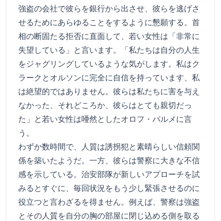
強盗の会社で彼らを銀行から出させ、彼らを逃げさ
せるためにあらゆることをするように懇願する。首
相の断固たる拒否に直面して、若い女性は「非常に
失望している」と言います。「私たちは自分の人生
をジャグリングしているような気がします。私はク
ラークとオルソンに完全に自信を持っています、私
は絶望的ではありません。彼らは私たちに害を与え
なかった、それどころか、彼らはとても親切だっ
た」と若い女性は唖然としたオロフ・パルメに言
う。
わずか数時間で、人質は誘拐犯と素晴らしい信頼関
係を築いたようだ。一方、彼らは警察に大きな不信
感を示している。治安部隊が新しいアプローチを試
みるとすぐに、毎回状況をもう少し緊張させるのに
役立つと言わざるを得ません。例えば、警察は強盗
とその人質を自分の胸の部屋に閉じ込める側を取る