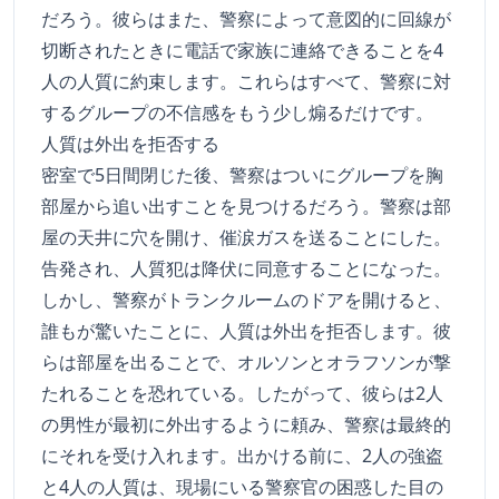
だろう。彼らはまた、警察によって意図的に回線が
切断されたときに電話で家族に連絡できることを4
人の人質に約束します。これらはすべて、警察に対
するグループの不信感をもう少し煽るだけです。
人質は外出を拒否する
密室で5日間閉じた後、警察はついにグループを胸
部屋から追い出すことを見つけるだろう。警察は部
屋の天井に穴を開け、催涙ガスを送ることにした。
告発され、人質犯は降伏に同意することになった。
しかし、警察がトランクルームのドアを開けると、
誰もが驚いたことに、人質は外出を拒否します。彼
らは部屋を出ることで、オルソンとオラフソンが撃
たれることを恐れている。したがって、彼らは2人
の男性が最初に外出するように頼み、警察は最終的
にそれを受け入れます。出かける前に、2人の強盗
と4人の人質は、現場にいる警察官の困惑した目の