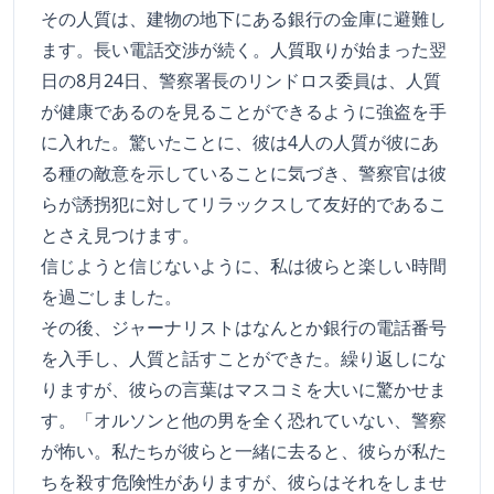
その人質は、建物の地下にある銀行の金庫に避難し
ます。長い電話交渉が続く。人質取りが始まった翌
日の8月24日、警察署長のリンドロス委員は、人質
が健康であるのを見ることができるように強盗を手
に入れた。驚いたことに、彼は4人の人質が彼にあ
る種の敵意を示していることに気づき、警察官は彼
らが誘拐犯に対してリラックスして友好的であるこ
とさえ見つけます。
信じようと信じないように、私は彼らと楽しい時間
を過ごしました。
その後、ジャーナリストはなんとか銀行の電話番号
を入手し、人質と話すことができた。繰り返しにな
りますが、彼らの言葉はマスコミを大いに驚かせま
す。「オルソンと他の男を全く恐れていない、警察
が怖い。私たちが彼らと一緒に去ると、彼らが私た
ちを殺す危険性がありますが、彼らはそれをしませ