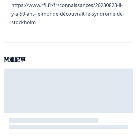
https://www.rfi.fr/fr/connaissances/20230823-il-
y-a-50-ans-le-monde-découvrait-le-syndrome-de-
stockholm
関連記事