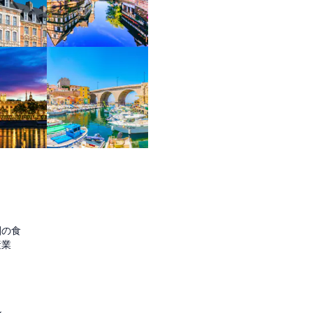
圏の食
産業
ル