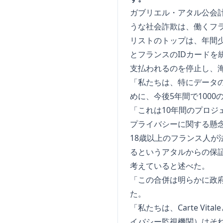
ガブリエル・アタル公会
うな社会詐欺は、働くフ
リストのトップは、年間少な
とフランスのIDカード
支払われるのを停止し、
「私たちは、特にデータ
めに、今後5年間で1000
「これは10年間のプロジ
プライバシーに関する懸
18歳以上のフランス人が
るというアタルからの保証
考えていると述べた。
「この合併は明らかに政
た。
「私たちは、Carte V
イバシー監視機関）はそ