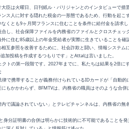
計大臣は火曜日、日刊紙ル・パリジャンとのインタビューで措
ランス人に対する隠れた税金の一形態であるため、行動を起こ
くとも9ヶ月間フランスに住むことを条件に給付金を請求し、Cart
を統合し、社会保障ファイルを内務省のファイルとクロスチェッ
海外に住む85歳以上の年金受給者が実際に生きていることを確
の相互参照を改善するために、社会詐欺と闘い、情報システムに
の追加投稿を作成するつもりです」とAttalは言いました。
ェクトの第一段階です。2027年までに、私たちは結果を2倍に
念
法律で携帯することが義務付けられているIDカードが「自動的
にもかかわらず、BFMTVは、内務省の職員はそのような合併
府内で議論されていない」とテレビチャンネルは、内務省の無
italeと身分証明書の合併は明らかに技術的に不可能であることを発
れに深く反対している」と情報筋は述べた。