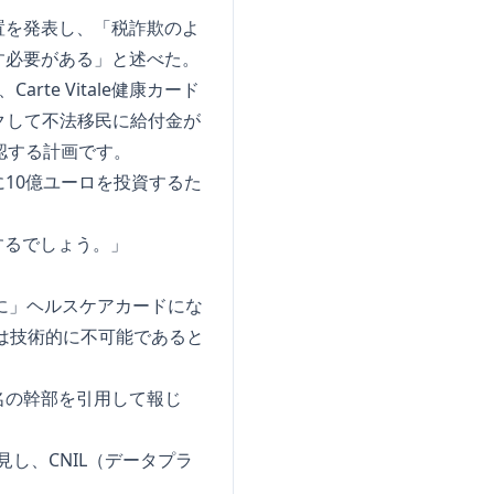
置を発表し、「税詐欺のよ
す必要がある」と述べた。
e Vitale健康カード
クして不法移民に給付金が
認する計画です。
10億ユーロを投資するた
するでしょう。」
に」ヘルスケアカードにな
は技術的に不可能であると
名の幹部を引用して報じ
見し、CNIL（データプラ