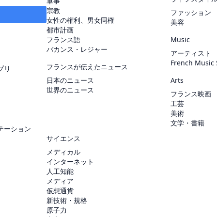
軍事
宗教
ファッション
女性の権利、男女同権
美容
都市計画
フランス語
Music
バカンス・レジャー
アーティスト
French Music
フランスが伝えたニュース
プリ
日本のニュース
Arts
世界のニュース
フランス映画
工芸
美術
文学・書籍
テーション
サイエンス
メディカル
インターネット
人工知能
メディア
仮想通貨
新技術・規格
原子力