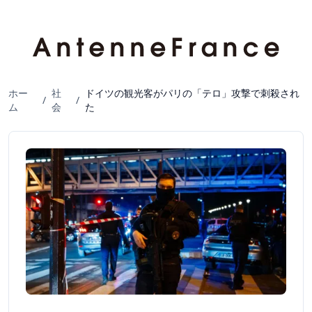
ホー
社
ドイツの観光客がパリの「テロ」攻撃で刺殺され
/
/
ム
会
た