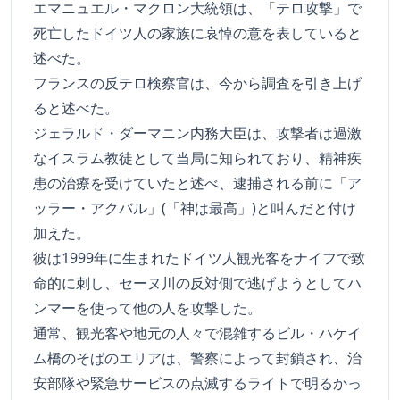
エマニュエル・マクロン大統領は、「テロ攻撃」で
死亡したドイツ人の家族に哀悼の意を表していると
述べた。
フランスの反テロ検察官は、今から調査を引き上げ
ると述べた。
ジェラルド・ダーマニン内務大臣は、攻撃者は過激
なイスラム教徒として当局に知られており、精神疾
患の治療を受けていたと述べ、逮捕される前に「ア
ッラー・アクバル」(「神は最高」)と叫んだと付け
加えた。
彼は1999年に生まれたドイツ人観光客をナイフで致
命的に刺し、セーヌ川の反対側で逃げようとしてハ
ンマーを使って他の人を攻撃した。
通常、観光客や地元の人々で混雑するビル・ハケイ
ム橋のそばのエリアは、警察によって封鎖され、治
安部隊や緊急サービスの点滅するライトで明るかっ