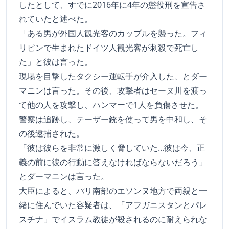
したとして、すでに2016年に4年の懲役刑を宣告さ
れていたと述べた。
「ある男が外国人観光客のカップルを襲った。フィ
リピンで生まれたドイツ人観光客が刺殺で死亡し
た」と彼は言った。
現場を目撃したタクシー運転手が介入した、とダー
マニンは言った。その後、攻撃者はセーヌ川を渡っ
て他の人を攻撃し、ハンマーで1人を負傷させた。
警察は追跡し、テーザー銃を使って男を中和し、そ
の後逮捕された。
「彼は彼らを非常に激しく脅していた...彼は今、正
義の前に彼の行動に答えなければならないだろう」
とダーマニンは言った。
大臣によると、パリ南部のエソンヌ地方で両親と一
緒に住んでいた容疑者は、「アフガニスタンとパレ
スチナ」でイスラム教徒が殺されるのに耐えられな