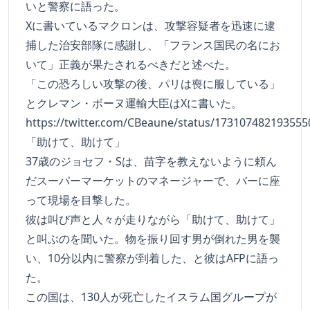
いと警察に語った。
Xに書いているマクロンは、攻撃容疑者を迅速に逮
捕した治安部隊に感謝し、「フランス国民の名にお
いて」正義が果たされるべきだと述べた。
「この恐ろしい攻撃の後、パリは喪に服している」
とクレマン・ボーヌ運輸大臣はXに書いた。
https://twitter.com/CBeaune/status/17310748219355
「助けて、助けて」
37歳のジョセフ・Sは、苗字を教えないように頼ん
だスーパーマーケットのマネージャーで、バーに座
って現場を目撃した。
彼は叫び声と人々が走りながら「助けて、助けて」
と叫ぶのを聞いた。物を振り回す男が倒れた男を襲
い、10分以内に警察が到着した、と彼はAFPに語っ
た。
この国は、130人が死亡したイスラム国グループが