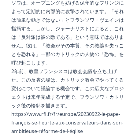
ソワは、オープニングを妨げる保守的なフリンジに
よって定期的に内部的に攻撃されています。「それ
は簡単な動きではない」とフランソワ・ヴェインは
指摘する。しかし、ジャーナリストによると、これ
は「反対派は彼の敵である」という意味ではありま
せん。彼は、「教会がその本質、その教義を失うこ
とを恐れる」一部のカトリックの人物の「恐怖」を
呼び起こします。
2年前、教皇フランシスコは教会会議を立ち上げ
た。この反省の場は、カトリック教会でやってくる
変化について議論する機会です。この広大なプロジ
ェクトは来年完成する予定で、フランソワ・カトリ
ック後の輪郭を描きます。
https://www.rfi.fr/fr/europe/20230922-le-pape-
françois-se-heurte-aux-conservateurs-dans-son-
ambitieuse-réforme-de-l-église