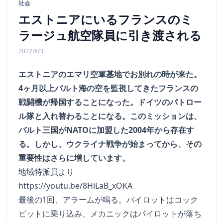
社会
エストニアにいるフランスのミ
ラージュ航空隊員に引き渡される
2022/8/3
エストニアのエマリ空軍基地でお別れの時が来た。
4ヶ月以上バルト海の空を監視してきたフランスの
戦闘機が帰国することになった。ドイツのパトロー
ル隊と入れ替わることになる。このミッションは、
バルト三国がNATOに加盟した2004年から存在す
る。しかし、ウクライナ戦争が始まってから、その
重要性はさらに増しています。
地域特派員より
https://youtu.be/8HiLaB_xOKA
最後の1回、アラームが鳴る。パイロットはコック
ピットに乗り込み、メカニックはパイロットが落ち