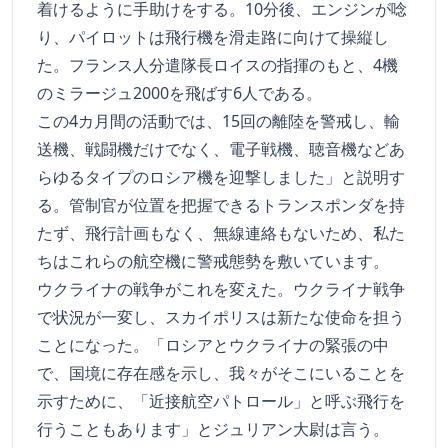
着けるように手助けをする。10分後、エンジンが唸
り、パイロットは飛行機を滑走路に向けて操縦し
た。フランス人分遣隊長ロイスの指揮のもと、4機
のミラージュ2000を飛ばす6人である。
この4カ月間の活動では、15回の離陸を警戒し、輸
送機、戦闘機だけでなく、電子戦機、聴音機などあ
らゆるタイプのロシア機を迎撃しました」と説明す
る。管制官が位置を把握できるトランスポンダを持
たず、飛行計画もなく、無線連絡もないため、私た
ちはこれらの航空機に警戒態勢を敷いています。
ウクライナの戦争がこれを変えた。ウクライナ戦争
で状況が一変し、スカイポリスは新たな使命を担う
ことになった。「ロシアとウクライナの緊張の中
で、国境に存在感を示し、我々がそこにいることを
示すために、「近接航空パトロール」と呼ぶ飛行を
行うこともあります」とジュリアン大尉は言う。