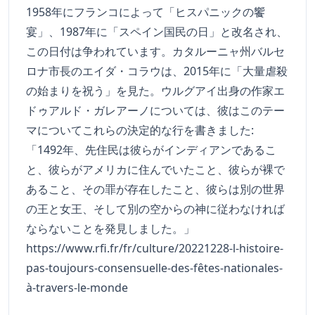
1958年にフランコによって「ヒスパニックの饗
宴」、1987年に「スペイン国民の日」と改名され、
この日付は争われています。カタルーニャ州バルセ
ロナ市長のエイダ・コラウは、2015年に「大量虐殺
の始まりを祝う」を見た。ウルグアイ出身の作家エ
ドゥアルド・ガレアーノについては、彼はこのテー
マについてこれらの決定的な行を書きました:
「1492年、先住民は彼らがインディアンであるこ
と、彼らがアメリカに住んでいたこと、彼らが裸で
あること、その罪が存在したこと、彼らは別の世界
の王と女王、そして別の空からの神に従わなければ
ならないことを発見しました。」
https://www.rfi.fr/fr/culture/20221228-l-histoire-
pas-toujours-consensuelle-des-fêtes-nationales-
à-travers-le-monde