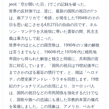
jeol(「空が開いた日」)でこの記録を破った。
世界の反対側では、逆に、最新の国民の祝日の1つ
は、南アフリカで「奇跡」が発生した1994年のその
日を思い起こさせる4月27日の自由の日です。ネル
ソン・マンデラを大統領に導いた選挙の間、民主主
義は暴力なしで起こった。
世界中のほとんどの国営祭は、1990年のソ連の解散
は言うまでもなく、1960年代と1970年代に植民地
帝国から得られた解放と独立と同様に、共和国の宣
言に対応しています。「国民の祝日は19世紀後半に
までさかのぼる最近の慣行です」と、雑誌「ヘロド
テ」の歴史家アンドレ・ララネを回想します。19世
紀のナショナリズムの出現により、ヨーロッパ人
は、国民の祝日などの市民関係を強化するだけでな
く、国歌や旗への忠誠にも適した宗教的本質の儀式
を装備しました。この現象は、アメリカ、ベルギ