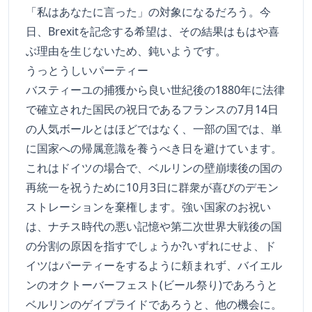
「私はあなたに言った」の対象になるだろう。今
日、Brexitを記念する希望は、その結果はもはや喜
ぶ理由を生じないため、鈍いようです。
うっとうしいパーティー
バスティーユの捕獲から良い世紀後の1880年に法律
で確立された国民の祝日であるフランスの7月14日
の人気ボールとはほどではなく、一部の国では、単
に国家への帰属意識を養うべき日を避けています。
これはドイツの場合で、ベルリンの壁崩壊後の国の
再統一を祝うために10月3日に群衆が喜びのデモン
ストレーションを棄権します。強い国家のお祝い
は、ナチス時代の悪い記憶や第二次世界大戦後の国
の分割の原因を指すでしょうか?いずれにせよ、ド
イツはパーティーをするように頼まれず、バイエル
ンのオクトーバーフェスト(ビール祭り)であろうと
ベルリンのゲイプライドであろうと、他の機会に。