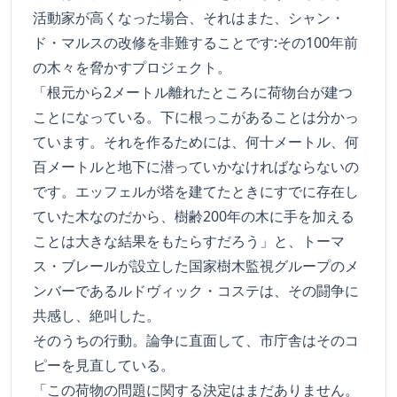
活動家が高くなった場合、それはまた、シャン・
ド・マルスの改修を非難することです:その100年前
の木々を脅かすプロジェクト。
「根元から2メートル離れたところに荷物台が建つ
ことになっている。下に根っこがあることは分かっ
ています。それを作るためには、何十メートル、何
百メートルと地下に潜っていかなければならないの
です。エッフェルが塔を建てたときにすでに存在し
ていた木なのだから、樹齢200年の木に手を加える
ことは大きな結果をもたらすだろう」と、トーマ
ス・ブレールが設立した国家樹木監視グループのメ
ンバーであるルドヴィック・コステは、その闘争に
共感し、絶叫した。
そのうちの行動。論争に直面して、市庁舎はそのコ
ピーを見直している。
「この荷物の問題に関する決定はまだありません。