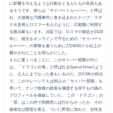
に影響を与えるような行動をとる人たちの名前もあ
るそうです。彼らは「サイバートルーパー」と呼ば
れ、大規模な汚職事件に巻き込まれたナジブ・ラザ
ク元首相とロスマー夫人のように、広範囲に利用す
る政治家もいます。法廷では、ロスマの側近が2020
年に、彼女をオンラインで守るための「サイバート
ルーパー」の軍隊を雇うために2万4000ドル以上が
費やされたことを明らかにした。
さらに驚くべきことに、このサイバー部隊の中に
は、「ドラゴンの母」と呼ばれるSyarul Emaのよう
に、公人にまでなった者もいるのだ。2013年の時点
で、このマレーシア人は80人の「サイバー部隊」を
率いて、ナジブ政権の政策を擁護する何千もの偽の
プロフィールを操縦していた。 この「ドラゴン」の
「母」はこの件で刑務所には行かなかったが、その
後彼女は態度を変え、ついに野党に加わり、女性支