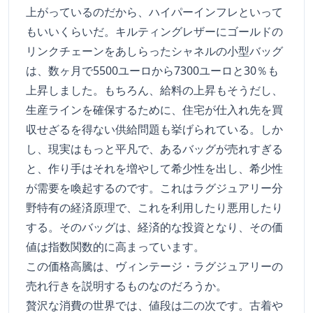
上がっているのだから、ハイパーインフレといって
もいいくらいだ。キルティングレザーにゴールドの
リンクチェーンをあしらったシャネルの小型バッグ
は、数ヶ月で5500ユーロから7300ユーロと30％も
上昇しました。もちろん、給料の上昇もそうだし、
生産ラインを確保するために、住宅が仕入れ先を買
収せざるを得ない供給問題も挙げられている。しか
し、現実はもっと平凡で、あるバッグが売れすぎる
と、作り手はそれを増やして希少性を出し、希少性
が需要を喚起するのです。これはラグジュアリー分
野特有の経済原理で、これを利用したり悪用したり
する。そのバッグは、経済的な投資となり、その価
値は指数関数的に高まっています。
この価格高騰は、ヴィンテージ・ラグジュアリーの
売れ行きを説明するものなのだろうか。
贅沢な消費の世界では、値段は二の次です。古着や