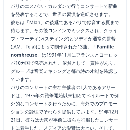
パリのエスパス・カルダンで行うコンサートで新曲
を発表することで、世界の習慣を逆転させます。
彼らは「Mlah」の後継であるパリで録音する夏まで
待ちます。その後ロンドンでミックスされ、クライ
ブ・マーティン(スティング)とソディが通常の監督
(IAM、Fela)によって制作された13曲。「
Famille
nombreuse
」は1991年11月にフランスとヨーロッ
パ10カ国で発売された。依然として一貫性があり、
グループは音楽ミキシングと都市詩の才能を確認し
ています。
パリのコンサートの主な主催者の1人であるアサー
ドは、1975年の戦争開始以来初めてベイルートで例
外的なコンサートを行うために、海外でのプロモー
ションの論理でそれらを提供しています。91年12月
21日、彼らは大衆が事前に彼らを征服したコンサー
トに着手した。メディアの影響は大きい。そして、