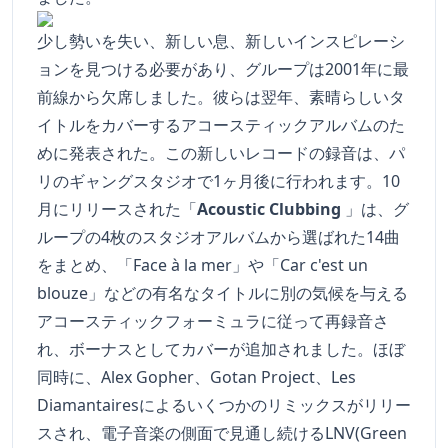
少し勢いを失い、新しい息、新しいインスピレーシ
ョンを見つける必要があり、グループは2001年に最
前線から欠席しました。彼らは翌年、素晴らしいタ
イトルをカバーするアコースティックアルバムのた
めに発表された。この新しいレコードの録音は、パ
リのギャングスタジオで1ヶ月後に行われます。10
月にリリースされた「
Acoustic Clubbing
」は、グ
ループの4枚のスタジオアルバムから選ばれた14曲
をまとめ、「Face à la mer」や「Car c'est un
blouze」などの有名なタイトルに別の気候を与える
アコースティックフォーミュラに従って再録音さ
れ、ボーナスとしてカバーが追加されました。ほぼ
同時に、Alex Gopher、Gotan Project、Les
Diamantairesによるいくつかのリミックスがリリー
スされ、電子音楽の側面で見通し続けるLNV(Green