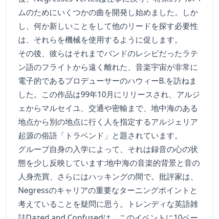
ムのためにいくつかの曲を開発し始めました。しか
し、何か新しいことをして他のリードを探す必要性
は、それらを機械を使用するように促します。
その後、彼らはそれまでバンドのレシピだったラテ
ン語のフライトから遠く離れた、音楽宇宙が非常に
電子的であるプロデューサーのハウィーB.を訪ねま
した。この作品は99年10月にリリースされ、アルジ
ェからマルセイユ、交通や密輸まで、地中海のある
地点から別の地点に行く人を指定するアルジェリア
起源の俗語「トラベンド」と題されています。
グループ自身の入学によって、それは録音の心の状
態を少し反映しています:地中海の音楽的背景と音の
人身売買、さらにはハッキングの間で。批評家は、
Negressのキャリアの重要なターニングポイントと
考えていることを疑問に思う。トレンディな英語雑
誌Dazed and Confusedは、このイベントに10ペー