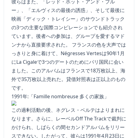
彼らはまた、「レッド・ホット・アンド・ブル
ー」、「エルヴィスの最後の誘惑」、そして最後に
映画「ディック・トレイシー」のサウンドトラック
の3つの主要な国際コンピレーションでも紹介され
ています。後者への参加は、グループを愛するマド
ンナから直接要求された。 フランスの色を大声では
っきりと身に着けて、Négresses Vertesは90年1月
にLa Cigaleで3つのデートのためにパリ国民に会い
ました。このアルバムはフランスで18万枚以上、海
外で35万枚以上売れた。貸借対照表は正以上のもの
です。
1991年:「Famille nombreuse 多くの家族」
この過剰活動の後、ネグレス・ベルテはよりまれに
なります。さらに、レーベルOff The Trackで裁判に
かけられ、しばらくの間セカンドアルバムをリリー
スできない。したがって、彼らは1991年4月23日に