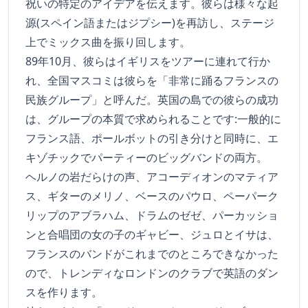
祝いの特定のアイデアを伝えます。彼らは様々な起
源(スペイン語またはジプシー)を再訪し、ステージ
上でミックス曲を振り回します。
89年10月、彼らはイギリスをツアーに連れて行か
れ、全国マスコミは彼らを「非常に踊るフランスの
民族グループ」と呼んだ。英国の島での彼らの成功
は、グループの本質で求められることです:一般的に
フランス語、ポールボットの引き分けと同時に、エ
キゾチックでパーティーのビッグバンドの両方。
ヘルノの岩だらけの声、アコーディオンのマティア
ス、ギターのメリノ、ベースのパウロ、ペーパーク
リップのアブラハム、ドラムのゼゼ、パーカッショ
ンと合唱団の女の子のギャビー、ジュロとイサは、
フランスのバンドがこれまでのところできなかった
ので、トレンディなロンドンのクラブで英語のダン
スを作ります。