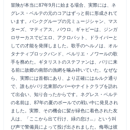
冒険が本当に87年9月に始まる場合、実際には、ネ
グレス・ベルテの元のコアはずっと前に形成されて
います。パンクグループの元ミュージシャン、マス
ターズ、マティアス、パウロ、ギャビーは、ジンガ
ロサーカスでピエロ、アクロバット、ドライバーと
しての才能を発揮しました。歌手のヘルノは、オル
タナティブロックバンド、ベルリエ・ノワールの歌
手を務めた。ギタリストのステファンは、パリに来
る前に故郷の南部の漁網を噛み砕いていた。なぜな
ら、実際には首都にあり、より正確にはルルク通り
で、誰もがパリ北東部のバーやナイトクラブを訪れ
て出会い、知り合ったからです。ネグレス・ベルテ
の名前は、87年の夏のボールでの戦い中に発見され
ました。実際、その機会に髪が緑色に着色された友
人は、「ここから出て行け、緑の怠け...」という叫
び声で警備員によって投げ出されました。侮辱は彼