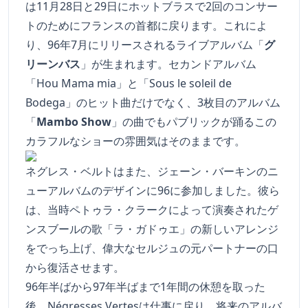
は11月28日と29日にホットブラスで2回のコンサー
トのためにフランスの首都に戻ります。これによ
り、96年7月にリリースされるライブアルバム「
グ
リーンバス
」が生まれます。セカンドアルバム
「
Hou Mama mia
」と「Sous le soleil de
Bodega」のヒット曲だけでなく、3枚目のアルバム
「
Mambo Show
」の曲でもパブリックが踊るこの
カラフルなショーの雰囲気はそのままです。
ネグレス・ベルトはまた、ジェーン・バーキンのニ
ューアルバムのデザインに96に参加しました。彼ら
は、当時ペトゥラ・クラークによって演奏されたゲ
ンスブールの歌「ラ・ガドゥエ」の新しいアレンジ
をでっち上げ、偉大なセルジュの元パートナーの口
から復活させます。
96年半ばから97年半ばまで1年間の休憩を取った
後、Négresses Vertesは仕事に戻り、将来のアルバ