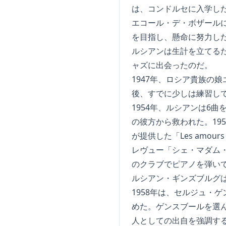
は、コンドルセに入学し
エコール・デ・ボザール
を目指し、懸命に努力し
ルシアンは生計を立てる
ャズに出会ったのだ。
1947年、ロシア貴族の
後、すでに少しは練習し
1954年、ルシアンは6曲をSA
の彼方から救われた。1959
が提供した「Les amo
レヴュー「シェ・マダム・
のクラブでピアノを弾い
ルシアン・ギンズブルグは
1958年は、セルジュ・
めた。ゲンスブールを選
人としての出自を強調す