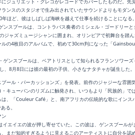
年にジュリエット・グレコがレコードでカバーしたものだ。先
フランスのスタジオで生み出されていたサウンドよりもモダン
10年ほど、彼はしばしば海峡を越えて仕事を続けることになる
ュ・ゲンスブールは、コントラバス奏者のミシェル・ゴードリー
のジャズミュージシャンに囲まれ、オリンピアで初舞台を踏んだ
4枚目のアルバムで、初めて30cm判になった「Gainsbourg Co
ジュ・ゲンスブールは、ベアトリスとして知られるフランソワー
し、8月8日には彼の最初の子供、小さなナタチャが誕生した。
スブール・パーカッションズ」を発表。前作のジャジーな雰囲
ロ・キューバンのリズムに触発され、いつもより「民族的」で
、「Couleur Café」と、南アフリカの伝統的な歌にイン
名である。
マン
にはイエイエの波が押し寄せていた。この波は、ゲンスブールが
も、まだ知的すぎるように見えるこのアーティストに自分を認