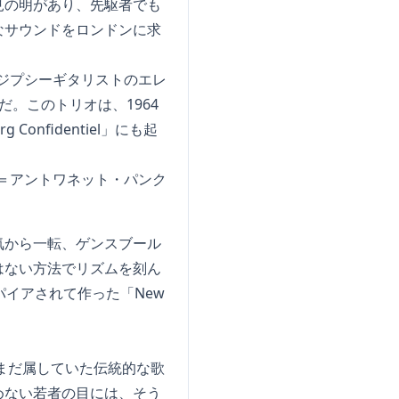
見の明があり、先駆者でも
なサウンドをロンドンに求
。
とジプシーギタリストのエレ
。このトリオは、1964
nfidentiel」にも起
ズ＝アントワネット・パンク
気から一転、ゲンスブール
はない方法でリズムを刻ん
スパイアされて作った「New
まだ属していた伝統的な歌
めない若者の目には、そう