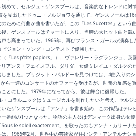
き初めて、セルジュ・ゲンスブールは、音楽的なトレンドに対
に彼を見出したドゥニ・ブルジョワを通じて、ゲンスブールは1
ために何曲か曲を書いたが、この「Les Sucettes」とい
の後、ゲンスブールはチャートに入り、当時の大ヒット曲と競
も高まっていた。1965年、再びフランス・ガールが演奏した「Poup
」がユーロビジョン・ソング・コンテストで優勝した。
「Les p'tits papiers」）、ヴァレリー・ラグランジュ
」）、マリアンヌ・フェイスフル、ダリダ、女優ミレイユ・ダルク
奏しました。ブリジット・バルドーを見つけては、4曲入りのシ
バラから一連のコンサートのオファーを受けるが、世間の反感を
ことにした。1979年になってから、彼は舞台に復帰した。
ール・コラルニックはミュージカルを制作したいと考え、セルジ
いたゲンスブールは「アンナ」を書き始め、この作品はテレビ用
ラー番組の1つとなった。物語の主人公はデンマーク出身の女優
s le soleil exactement」を歌ったのもアンナ・カリー
は、1966年2月、世界中の芸術家が住むシテ・アンテルナシ