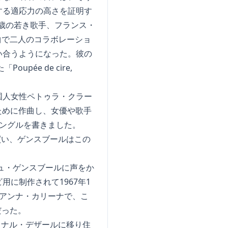
する適応力の高さを証明す
6歳の若き歌手、フランス・
う曲で二人のコラボレーショ
い合うようになった。彼の
ée de cire,
、英国人女性ペトゥラ・クラー
のために作曲し、女優や歌手
ングルを書きました。
買い、ゲンスブールはこの
ュ・ゲンスブールに声をか
に制作されて1967年1
アンナ・カリーナで、こ
ナだった。
ョナル・デザールに移り住