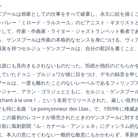
ル
ズブールは画家としての仕事をすべて破棄し、永久に絵を描く
ャバレー「ミロード・ラルスーユ」のピアニスト・ギタリスト
そして、作家・作曲家・ライター・ジャズトランペット奏者で
ら、ゲンスブールは作曲の本格的なセンスを身につける。ヴィ
感覚を持つセルジュ・ゲンスブールは、自分の歌詞を書くこと
は誰にも見向きもされないものだった。拒絶か熱狂のどちらか
えていたドゥニ・ブルジョワが彼に目をつけ、デモの録音を申
ブールは、一度も離れたことのないレーベルであるフィリップ
ンジャー、アラン・ゴラジェとともに、セルジュ・ゲンスブー
chant à la une！」という名前でリリースされた。厳しい
に名曲「Le poinçonneur des Lilas」で、1959年
。この最初のレコードが発売されたときのゲンスブールに対す
月前に風刺新聞『ル・カナール・アンシェネ』にディシラム的
は、本人の意にそぐわない一般的な敵意にもかかわらず、革新