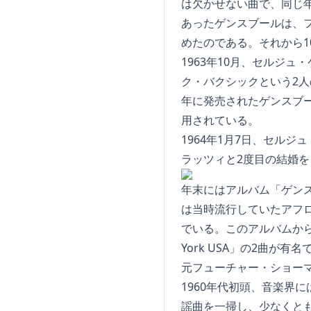
は欠かせない曲で、同じ
あったゲンスブールは、
めたのである。それから
1963年10月、セルジ
ク・バクシックという2人
年に発売されたゲンスブールの
用されている。
1964年1月7日、セル
ラッツィと2度目の結婚を
年末にはアルバム「ゲン
は当時流行していたアフ
でいる。このアルバムからは
York USA」の2曲が有
元フューチャー・ショー
1960年代初頭、音楽界
謡曲を一掃し、少なくと