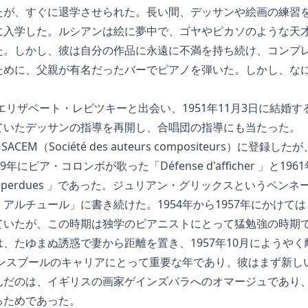
たが、すぐに退学させられた。長い間、デッサンや絵画の練習
に入学した。ルシアンは絵に夢中で、ゴヤやピカソのような天
た。しかし、彼は自分の作品に永遠に不満を持ち続け、コンプ
ために、父親が有名だったバーでピアノを弾いた。しかし、な
娘エリザベート・レビツキーと出会い、1951年11月3日に結婚
ていたデッサンの指導を再開し、合唱団の指導にも当たった。
CEM（Société des auteurs compositeurs）に登
年にピア・コロンボが歌った「Défense d'afficher 」と1
urs perdues 」であった。ジュリアン・グリックスというペ
アルチュール」に書き続けた。1954年から1957年にかけて
ていたが、この時期は独学のピアニストにとって猛勉強の時期
、たゆまぬ誘惑で妻から距離を置き、1957年10月にようやく
ゲンスブールのキャリアにとって重要な年であり、彼はまず新し
んだのは、イギリスの画家ゲインズバラへのオマージュであり
るためであった。