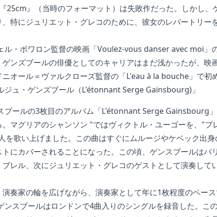
『25cm』（当時のフォーマット）は失敗作だった。しかし、
り、特にジュリエット・グレコのために、彼女のレパートリー
・ボワロン監督の映画「Voulez-vous danser avec m
。ゲンズブールの俳優としてのキャリアはまだ浅かったが、映
オール＝ヴァルクローズ監督の「L'eau à la bouche」
・ゲンズブール（L'étonnant Serge Gainsbourg)」
ールの3枚目のアルバム「L'étonnant Serge Gainsbo
。マグリアのシャンソン "ではヴィクトル・ユーゴーを、"プ
詩人を歌い上げました。この曲はすぐにムルージやケベック出身
ストにカバーされることになった。この頃、ゲンスブールはパ
・ブレル、次にジュリエット・グレコのゲストとして演奏して
。
、演奏家の輪を広げながら、演奏家として年に1枚程度のペース
・ゲンスブールはロンドンで4曲入りのシングルを録音した。こ