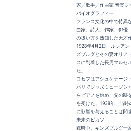
家／歌手／作曲家 音楽ジ
バイオグラフィー
フランス文化の中で特異
曲家、詩人、作家、俳優
の扱い方を熟知した天才
1928年4月2日、ルシ
ズブルグとその妻オリア・
スに到着した長男マルセル
た。
ヨセフはアシュケナージ
パリでジャズミュージシ
らピアノを始め、父の跡
を受けた。1938年、当
に影響を与えることは間
未来のピカソ
戦時中、ギンズブルグ一家