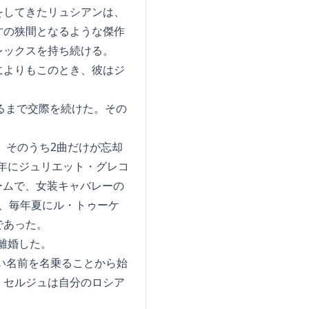
をしてきたリュシアンは、
才の狭間となるような傑作
レックスを持ち続ける。
によりもこのとき、彼はジ
するまで交際を続けた。その
録したが、そのうち2曲だけが忘却
961年にジュリエット・グレコ
ンネームで、女装キャバレーの
は、毎年夏にル・トゥーケ
であった。
離婚した。
い名前を名乗ることから始
、セルジュは自分のロシア