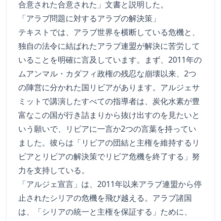
合意された合意された」文書と説明した。
「アラブ問題に対するアラブの解決策」
テキストでは、アラブ世界を横断している危機と、
独自の法令に結ばれたアラブ連盟が解決に苦労して
いることを明確に言及しています。まず、2011年の
ムアンマル・カダフィ政権の残忍な崩壊以来、2つ
の陣営に分かれた国リビアがあります。アルジェサ
ミットで講演したすべての指導者は、炭化水素が豊
富なこの国が行き詰まりから抜け出すのを見たいと
いう願いで、リビアに一言か2つの言葉を持ってい
ました。彼らは「リビアの団結と主権を維持するリ
ビアとリビアの解決策でリビア危機を終了する」努
力を支持している。
「アルジェ宣言」は、2011年以来アラブ連盟から停
止されたシリアの危機を飛び越える。アラブ諸国
は、「シリアの統一と主権を保証する」ために、