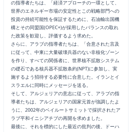
の指導者たちは、「経済アプローチの一環として、
世界のエネルギー市場の安定性とこの戦略部門への
投資の持続可能性を保証するために、石油輸出国機
構とその同盟国(OPEC+)が採用したバランスの取れ
た政策を歓迎し、評価するよう求めた。
さらに、アラブの指導者たちは、「合意された言及
に従って、中東に大量破壊兵器のない非核化ゾーン
を作り、すべての関係者に、世界核不拡散システム
の礎石である核兵器不拡散条約(NPT)に参加し、実
施するよう招待する必要性に合意した。イランとイ
スラエルに同時にメッセージを送る。
そして、アルジェリアの意志に従って、アラブの指
導者たちは、アルジェリアの国家元首が強調したよ
うに、2002年のベイルートサミットで採択されたア
ラブ平和イニシアチブの再開を求めました。
最後に、それを標的にした最近の批判の後、ドーハ