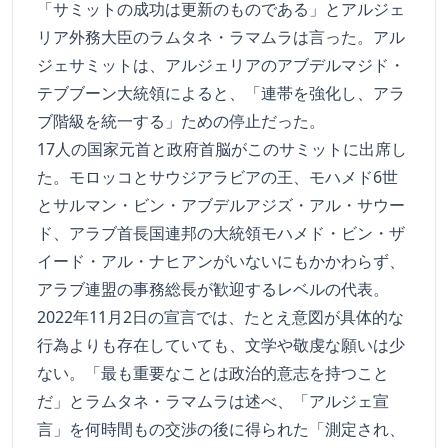
「サミットの成功は更新のものである」とアルジェ
リア外務大臣のラムタネ・ラマムラは言った。アル
ジェサミットは、アルジェリアのアブデルマジド・
テブブーン大統領によると、「連帯を強化し、アラ
ブ階級を統一する」ための停止だった。
17人の国家元首と政府首脳がこのサミットに出席し
た。モロッコとサウジアラビアの王、モハメド6世
とサルマン・ビン・アブデルアジズ・アル・サウー
ド、アラブ首長国連邦の大統領モハメド・ビン・ザ
イード・アル・ナヒアンがいないにもかかわらず、
アラブ連盟の事務総長が歓迎するレベルの代表。
2022年11月2日の宣言では、たとえ意図が具体的な
行為よりも存在していても、文学や敬虔な願いは少
ない。「最も重要なことは政治的意志を持つこと
だ」とラムタネ・ラマムラは述べ、「アルジェ宣
言」を何時間もの交渉の後に得られた「測定され、