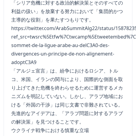
「シリア危機に対する政治的解決策とそのすべての
利益の扱い」を放棄する努力において「集団的かつ
主導的な役割」を果たすつもりです。
https://twitter.com/ArabSummitAlg22/status/158782
ref_src=twsrc%5Etfw%7Ctwcamp%5Etweetembed%7Ct
sommet-de-la-ligue-arabe-au-delC3A0-des-
divergences-un-principe-de-non-alignement-
adoptC3A9
「アルジェ宣言」は、紛争におけるロシア、トル
コ、米国、イランの関与により、国際的な側面を取
り上げてきた危機を終わらせるために運営するメカ
ニズムを明記していない。しかし、アラブ地域にお
ける「外国の干渉」は同じ文書で非難されている。
先進的なアイデアは、「アラブ問題に対するアラブ
の解決策」を見つけることです。
ウクライナ戦争における慎重な立場