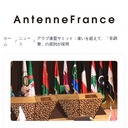
ホー
ニュー
アラブ連盟サミット：違いを超えて、「非調
/
/
ム
ス
整」の原則が採用