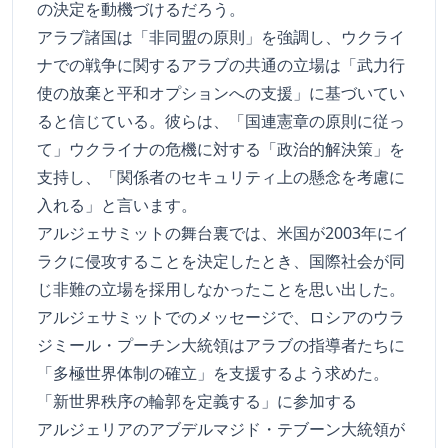
の決定を動機づけるだろう。
アラブ諸国は「非同盟の原則」を強調し、ウクライ
ナでの戦争に関するアラブの共通の立場は「武力行
使の放棄と平和オプションへの支援」に基づいてい
ると信じている。彼らは、「国連憲章の原則に従っ
て」ウクライナの危機に対する「政治的解決策」を
支持し、「関係者のセキュリティ上の懸念を考慮に
入れる」と言います。
アルジェサミットの舞台裏では、米国が2003年にイ
ラクに侵攻することを決定したとき、国際社会が同
じ非難の立場を採用しなかったことを思い出した。
アルジェサミットでのメッセージで、ロシアのウラ
ジミール・プーチン大統領はアラブの指導者たちに
「多極世界体制の確立」を支援するよう求めた。
「新世界秩序の輪郭を定義する」に参加する
アルジェリアのアブデルマジド・テブーン大統領が