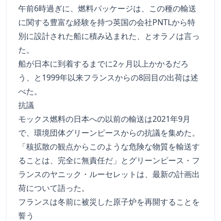
午前6時過ぎに、燃料パッケージは、この種の輸送
に関する豊富な経験を持つ英国の会社PNTLから特
別に設計された船に積み込まれた、とオラノは言っ
た。
船が日本に到着するまでに2ヶ月以上かかるだろ
う、と1999年以来フランスからの8回目の出荷は述
べた。
抗議
モックス燃料の日本への以前の輸送は2021年9月
で、環境団体グリーンピースからの抗議を集めた。
「核拡散の観点からこのような危険な物質を輸送す
ることは、完全に無責任だ」とグリーンピース・フ
ランスのヤニック・ルーセレットは、最新の計画出
荷について語った。
フランスは冬前に被災した原子炉を再開することを
誓う