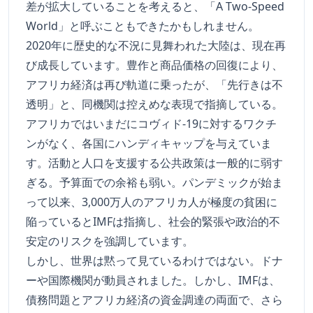
差が拡大していることを考えると、「A Two-Speed
World」と呼ぶこともできたかもしれません。
2020年に歴史的な不況に見舞われた大陸は、現在再
び成長しています。豊作と商品価格の回復により、
アフリカ経済は再び軌道に乗ったが、「先行きは不
透明」と、同機関は控えめな表現で指摘している。
アフリカではいまだにコヴィド-19に対するワクチ
ンがなく、各国にハンディキャップを与えていま
す。活動と人口を支援する公共政策は一般的に弱す
ぎる。予算面での余裕も弱い。パンデミックが始ま
って以来、3,000万人のアフリカ人が極度の貧困に
陥っているとIMFは指摘し、社会的緊張や政治的不
安定のリスクを強調しています。
しかし、世界は黙って見ているわけではない。ドナ
ーや国際機関が動員されました。しかし、IMFは、
債務問題とアフリカ経済の資金調達の両面で、さら