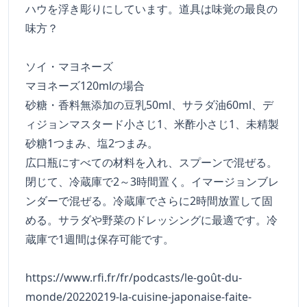
ハウを浮き彫りにしています。道具は味覚の最良の
味方？
ソイ・マヨネーズ
マヨネーズ120mlの場合
砂糖・香料無添加の豆乳50ml、サラダ油60ml、デ
ィジョンマスタード小さじ1、米酢小さじ1、未精製
砂糖1つまみ、塩2つまみ。
広口瓶にすべての材料を入れ、スプーンで混ぜる。
閉じて、冷蔵庫で2～3時間置く。イマージョンブレ
ンダーで混ぜる。冷蔵庫でさらに2時間放置して固
める。サラダや野菜のドレッシングに最適です。冷
蔵庫で1週間は保存可能です。
https://www.rfi.fr/fr/podcasts/le-goût-du-
monde/20220219-la-cuisine-japonaise-faite-