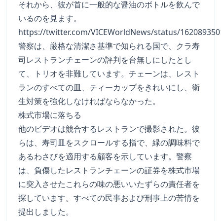
それから、彼が首に一般的な醤油のボトルを飲んで
いるのを見ます。
https://twitter.com/VICEWorldNews/status/16208935
警察は、厳格な清潔さ基準で知られる国で、クラ寿
司レストランチェーンの評判を台無しにしたとし
て、トリオを非難しています。チェーンは、レスト
ランのすべての皿、ティーカップをきれいにし、衛
生対策を強化しなければならなかった。
株式市場に落ちる
他のビデオは競合するレストランで撮影された。彼
らは、寿司皿をスクロールする指で、緑の調味料で
あるわさびを適用する顧客を示しています。警察
は、負傷したレストランチェーンの証券を株式市場
に突入させたこれらの味の悪いいたずらの責任者を
探しています。すべての民事および刑事上の苦情を
提出しました。