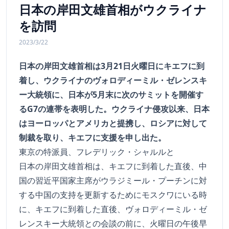
日本の岸田文雄首相がウクライナ
を訪問
2023/3/22
日本の岸田文雄首相は3月21日火曜日にキエフに到
着し、ウクライナのヴォロディーミル・ゼレンスキ
ー大統領に、日本が5月末に次のサミットを開催す
るG7の連帯を表明した。ウクライナ侵攻以来、日本
はヨーロッパとアメリカと提携し、ロシアに対して
制裁を取り、キエフに支援を申し出た。
東京の特派員、フレデリック・シャルルと
日本の岸田文雄首相は、キエフに到着した直後、中
国の習近平国家主席がウラジミール・プーチンに対
する中国の支持を更新するためにモスクワにいる時
に、キエフに到着した直後、ヴォロディーミル・ゼ
レンスキー大統領との会談の前に、火曜日の午後早