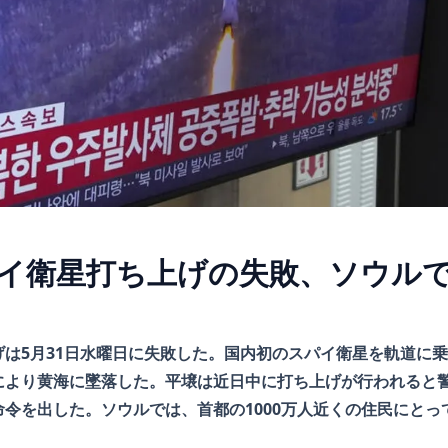
イ衛星打ち上げの失敗、ソウル
げは5月31日水曜日に失敗した。国内初のスパイ衛星を軌道に
により黄海に墜落した。平壌は近日中に打ち上げが行われると
令を出した。ソウルでは、首都の1000万人近くの住民にとっ