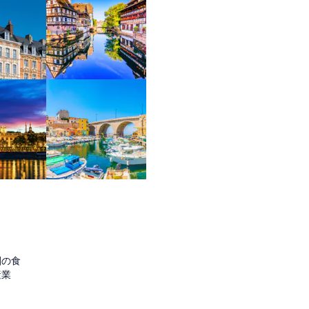
圏の食
産業