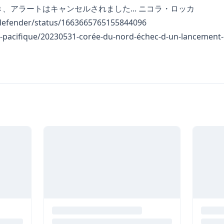
、アラートはキャンセルされました... ニコラ・ロッカ
ntdefender/status/1663665765155844096
ie-pacifique/20230531-corée-du-nord-échec-d-un-lancement-d