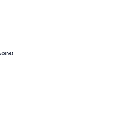
ル
 Scenes