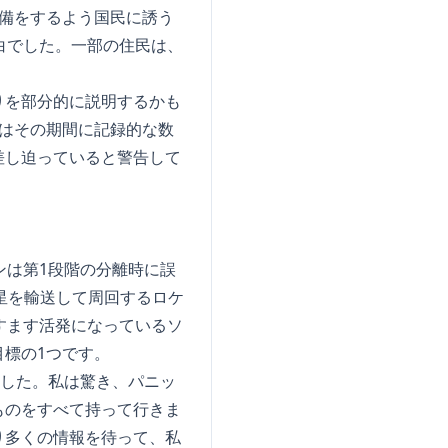
備をするよう国民に誘う
白でした。一部の住民は、
りを部分的に説明するかも
はその期間に記録的な数
差し迫っていると警告して
ンは第1段階の分離時に誤
星を輸送して周回するロケ
すます活発になっているソ
標の1つです。
ました。私は驚き、パニッ
ものをすべて持って行きま
り多くの情報を待って、私