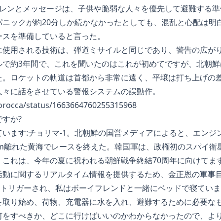
イレンとメッセージは、子供や脆弱な人々を優先して避難する準
パニックが約20分しか続かなかったとしても、混乱と心配は明
ースを準備していると言った。
に使用される技術は、弾道ミサイルと同じであり、警告の広が
ルで約3年間で、これを聞いたのはこれが初めてですが、北朝鮮
た。ロケットの軌道は首都から非常に遠く、平壌は打ち上げの
人々に話をさせている警報システムの誤動作。
icorocca/status/1663664760255315968
すか?
います:チョリマ-1。北朝鮮の国営メディアによると、エンジ
km離れた黄海でレースを終えた。韓国軍は、政権初のスパイ衛
。これは、今年の夏に祝われる朝鮮戦争終結70周年に向けてま
活動に関するリアルタイム情報を提供するため、金正恩の軍事目
分にトリガーされ、私はボーイフレンドと一緒にベッドで寝てい
を取り始め、荷物、充電器に水を入れ、避難するために必要な
何をすべきか、どこに行けばいいのかわからなかったので、よ