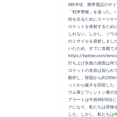
6時半頃、携帯電話のサ
「戦争警報」を送った。
街を出るためにスーツケ
ロケットを発射するため
しれない。しかし、ソウ
のミサイルを発射しまし
いたため、すでに首都で
https://twitter.com/len
打ち上げ失敗の原因は何で
ロケットの名前は知られて
動作し、韓国から約200
ットから破片を回収した
ウル軍とワシントン軍の
アラートは午前6時30
クになり、私たちは荷物
した。しかし、私たちは