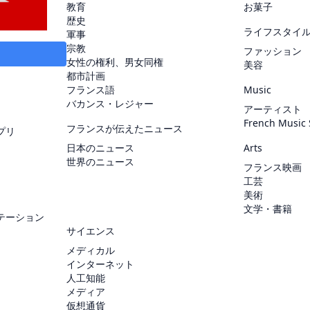
教育
お菓子
歴史
ライフスタイ
軍事
宗教
ファッション
女性の権利、男女同権
美容
都市計画
フランス語
Music
バカンス・レジャー
アーティスト
French Music
フランスが伝えたニュース
プリ
日本のニュース
Arts
世界のニュース
フランス映画
工芸
美術
文学・書籍
テーション
サイエンス
メディカル
インターネット
人工知能
メディア
仮想通貨