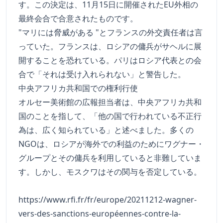
す。この決定は、11月15日に開催されたEU外相の
最終会合で合意されたものです。
"マリには脅威がある "とフランスの外交責任者は言
っていた。フランスは、ロシアの傭兵がサヘルに展
開することを恐れている。パリはロシア代表との会
合で「それは受け入れられない」と警告した。
中央アフリカ共和国での権利行使
オルセー美術館の広報担当者は、中央アフリカ共和
国のことを指して、「他の国で行われている不正行
為は、広く知られている」と述べました。多くの
NGOは、ロシアが海外での利益のためにワグナー・
グループとその傭兵を利用していると非難していま
す。しかし、モスクワはその関与を否定している。
https://www.rfi.fr/fr/europe/20211212-wagner-
vers-des-sanctions-européennes-contre-la-