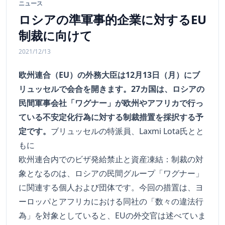
ニュース
ロシアの準軍事的企業に対するEU
制裁に向けて
2021/12/13
欧州連合（EU）の外務大臣は12月13日（月）にブ
リュッセルで会合を開きます。27カ国は、ロシアの
民間軍事会社「ワグナー」が欧州やアフリカで行っ
ている不安定化行為に対する制裁措置を採択する予
定です。
ブリュッセルの特派員、Laxmi Lota氏とと
もに
欧州連合内でのビザ発給禁止と資産凍結：制裁の対
象となるのは、ロシアの民間グループ「ワグナー」
に関連する個人および団体です。今回の措置は、ヨ
ーロッパとアフリカにおける同社の「数々の違法行
為」を対象としていると、EUの外交官は述べていま