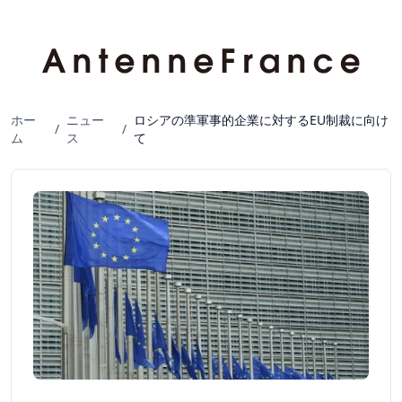
ホー
ニュー
ロシアの準軍事的企業に対するEU制裁に向け
/
/
ム
ス
て