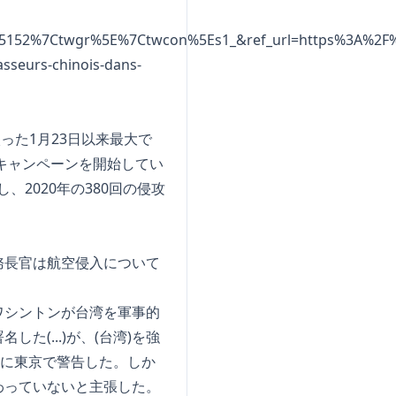
152%7Ctwgr%5E%7Ctwcon%5Es1_&ref_url=https%3A%2F%2F
sseurs-chinois-dans-
った1月23日以来最大で
キャンペーンを開始してい
2020年の380回の侵攻
務長官は航空侵入について
ワシントンが台湾を軍事的
(...)が、(台湾)を強
日に東京で警告した。しか
わっていないと主張した。