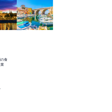
圏の食
産業
ル