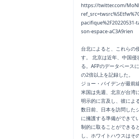
https://twitter.com/Mo
ref_src=twsrc%5Etfw%
pacifique%2F20220531-t
son-espace-aC3A9rien
台北によると、これらの侵
す。 北京は近年、中国
る。AFPのデータベース
の2倍以上を記録した。
ジョー・バイデンが最前
米国は先週、北京が台湾
明示的に言及し、彼によ
数日前、日本を訪問した
に擁護する準備ができてい
制的に取ることができる
し、ホワイトハウスはそ