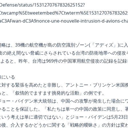
NDefense/status/1531270767832625152?
7Ctwcamp%5Etweetembed%7Ctwterm%5E1531270767832625
aC3AFwan-dC3A9nonce-une-nouvelle-intrusion-d-avions-cha
略は、39機の航空機が島の防空識別ゾーン(「アディズ」)に入
侵攻の絶え間ない脅威にさらされている台湾の防衛地帯への侵攻
によると、昨年、台湾は969件の中国軍用航空侵攻の記録を記録し、
線にいる
に対する緊張を高めたと非難し、アントニー・ブリンケン米国
ると、「叙情的でますます挑発的な活動」の例です。
ジョー・バイデン米大統領は、中国への攻撃が発生した場合に
ることを保証した。「私たちは単一の中国の政策に同意し、署名した
という考えは単に適切ではない」とジョー・バイデンは5月23
の後、介入するかどうかに関する「戦略的曖昧さ」の方針は変