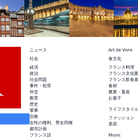
ニュース
Art de Vivre
社会
食文化
経済
フランス料理
政治
フランス文化
社会問題
フランス飲食
事件・犯罪
食材
外交
農業・畜産
教育
お菓子
歴史
ライフスタイ
軍事
宗教
ファッション
女性の権利、男女同権
美容
都市計画
フランス語
Music