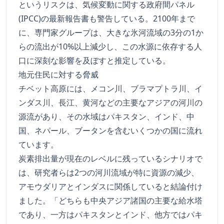
というリスクは、気候変動に関する政府間パネル
(IPCC)の最新報告書も警告している。2100年まで
に、専門家グループは、大きな氷河流域の3分の1か
らの流出が10%以上減少し、この水源に依存する人
口に深刻な影響を及ぼすと推定している。
地元住民に対する脅威
チベット高原には、メコン川、ブラマプトラ川、イ
ンダス川、長江、黄河などの主要なアジアの河川の
源流があり、その水域はパキスタン、インド、中
国、ネパール、ブータンを含むいくつかの国に流れ
ています。
炭素排出量が現在のレベルに残っているシナリオで
は、研究者らは2つの河川流域が特に資源の減少、
アモウダリアとインダスに関係していると結論付け
ました。「どちらも中央アジア諸国の主要な給水塔
であり、一方はパキスタンとインド、他方ではパキ