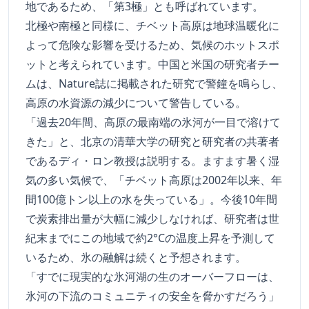
地であるため、「第3極」とも呼ばれています。
北極や南極と同様に、チベット高原は地球温暖化に
よって危険な影響を受けるため、気候のホットスポ
ットと考えられています。中国と米国の研究者チー
ムは、Nature誌に掲載された研究で警鐘を鳴らし、
高原の水資源の減少について警告している。
「過去20年間、高原の最南端の氷河が一目で溶けて
きた」と、北京の清華大学の研究と研究者の共著者
であるディ・ロン教授は説明する。ますます暑く湿
気の多い気候で、「チベット高原は2002年以来、年
間100億トン以上の水を失っている」。今後10年間
で炭素排出量が大幅に減少しなければ、研究者は世
紀末までにこの地域で約2°Cの温度上昇を予測して
いるため、氷の融解は続くと予想されます。
「すでに現実的な氷河湖の生のオーバーフローは、
氷河の下流のコミュニティの安全を脅かすだろう」