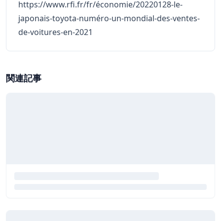
https://www.rfi.fr/fr/économie/20220128-le-
japonais-toyota-numéro-un-mondial-des-ventes-
de-voitures-en-2021
関連記事