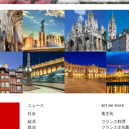
ニュース
Art de Vivre
社会
食文化
経済
フランス料理
政治
フランス文化