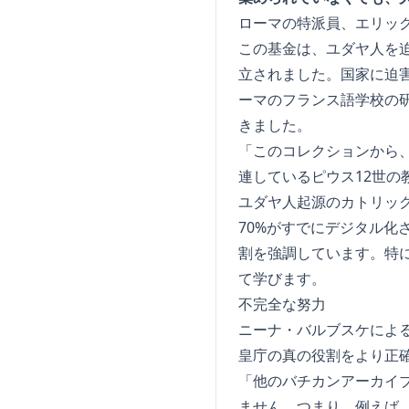
ローマの特派員、エリッ
この基金は、ユダヤ人を迫
立されました。国家に迫
ーマのフランス語学校の
きました。
「このコレクションから、
連しているピウス12世
ユダヤ人起源のカトリッ
70%がすでにデジタル化
割を強調しています。特
て学びます。
不完全な努力
ニーナ・バルブスケによ
皇庁の真の役割をより正
「他のバチカンアーカイ
ません。つまり、例えば