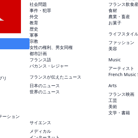
社会問題
フランス飲食
事件・犯罪
食材
外交
農業・畜産
教育
お菓子
歴史
ライフスタイ
軍事
宗教
ファッション
女性の権利、男女同権
美容
都市計画
フランス語
Music
バカンス・レジャー
アーティスト
French Music
フランスが伝えたニュース
プリ
日本のニュース
Arts
世界のニュース
フランス映画
工芸
美術
文学・書籍
テーション
サイエンス
メディカル
インターネット