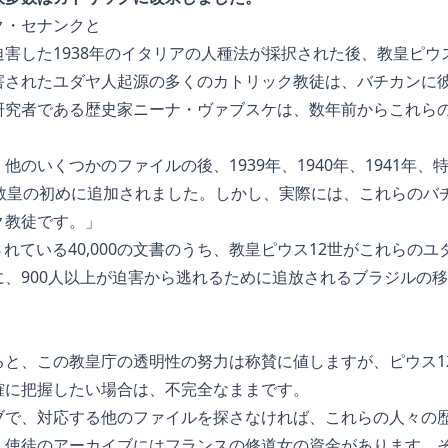
ク・セナンクと
害した1938年のイタリアの人種法が採択された後、教皇ピウ
害されたユダヤ人起源の多くのカトリック教徒は、バチカンに
研究者である歴史家ニーナ・ヴァブスケは、数年前からこれら
他のいくつかのファイルの後、1939年、1940年、1941年
の教皇の初めに追加されました。しかし、実際には、これらのバ
ク教徒です。」
されている40,000の文書のうち、教皇ピウス12世がこれらの
に、900人以上が迫害から逃れるために追放されるブラジルの
ると、この教皇庁の透明性の努力は称賛に値しますが、ピウス1
確に把握したい場合は、不完全なままです。
ブで、対応する他のファイルを探さなければ、これらの人々の
、使徒のアーカイブにはフランスの修道女の資金があります。