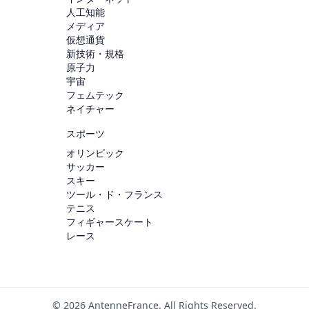
人工知能
メディア
仮想通貨
新技術・規格
原子力
宇宙
フェムテック
ネイチャー
スポーツ
オリンピック
サッカー
スキー
ツール・ド・フランス
テニス
フィギャースケート
レース
© 2026 AntenneFrance. All Rights Reserved.