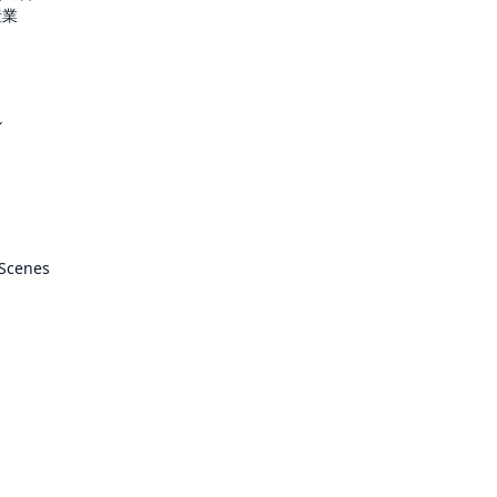
産業
ル
 Scenes