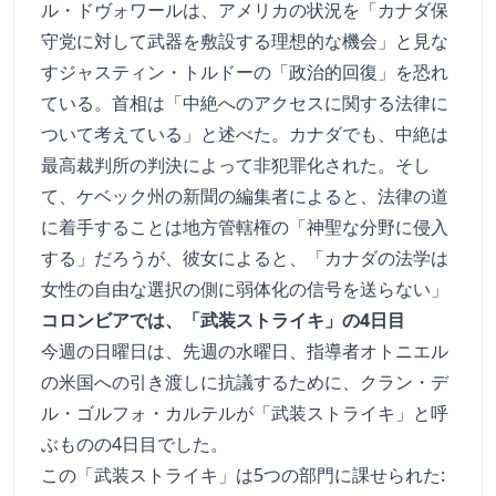
ル・ドヴォワールは、アメリカの状況を「カナダ保
守党に対して武器を敷設する理想的な機会」と見な
すジャスティン・トルドーの「政治的回復」を恐れ
ている。首相は「中絶へのアクセスに関する法律に
ついて考えている」と述べた。カナダでも、中絶は
最高裁判所の判決によって非犯罪化された。そし
て、ケベック州の新聞の編集者によると、法律の道
に着手することは地方管轄権の「神聖な分野に侵入
する」だろうが、彼女によると、「カナダの法学は
女性の自由な選択の側に弱体化の信号を送らない」
コロンビアでは、「武装ストライキ」の4日目
今週の日曜日は、先週の水曜日、指導者オトニエル
の米国への引き渡しに抗議するために、クラン・デ
ル・ゴルフォ・カルテルが「武装ストライキ」と呼
ぶものの4日目でした。
この「武装ストライキ」は5つの部門に課せられた: