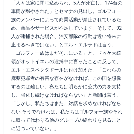
「人々は家に閉じ込められ、5人が死亡し、174台の
車両が燃やされた」とセマナの見出し。ゴルフォ一
族のメンバーによって商業活動が禁止されているた
め、商品やサービスが不足しています。そして、92
人が逮捕された場合、治安部隊の行動は近い将来に
止まるべきではない、とエル・エルラドは言う。
「ゴルフォ一族はまだそこにいる」と、ドゥケ大統
領がオットイエルの逮捕中に言ったことに反して、
エル・エスペクタドールは付け加えた。「これらの
麻薬犯罪者の有害な存在がなければ、この国を想像
するのは難しい。私たちは明らかに公共の力を支持
し、強化し続けなければならない」と新聞は言う。
「しかし、私たちはまた、対話を求めなければなら
ない:そうでなければ、私たちはゴルフォ一族やそれ
に取って代わりる他のグループの終わりを見ること
に近づいていない。」