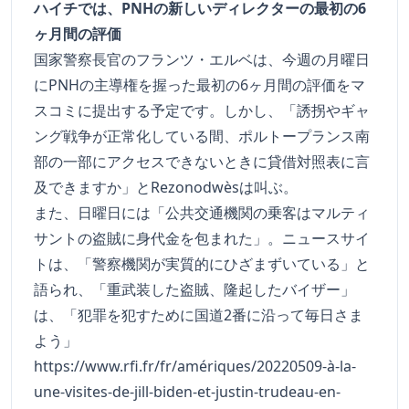
ハイチでは、PNHの新しいディレクターの最初の6
ヶ月間の評価
国家警察長官のフランツ・エルベは、今週の月曜日
にPNHの主導権を握った最初の6ヶ月間の評価をマ
スコミに提出する予定です。しかし、「誘拐やギャ
ング戦争が正常化している間、ポルトープランス南
部の一部にアクセスできないときに貸借対照表に言
及できますか」とRezonodwèsは叫ぶ。
また、日曜日には「公共交通機関の乗客はマルティ
サントの盗賊に身代金を包まれた」。ニュースサイ
トは、「警察機関が実質的にひざまずいている」と
語られ、「重武装した盗賊、隆起したバイザー」
は、「犯罪を犯すために国道2番に沿って毎日さま
よう」
https://www.rfi.fr/fr/amériques/20220509-à-la-
une-visites-de-jill-biden-et-justin-trudeau-en-