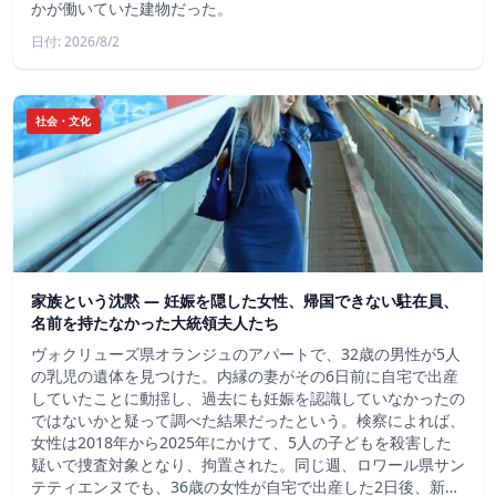
かが働いていた建物だった。
日付: 2026/8/2
社会・文化
家族という沈黙 ― 妊娠を隠した女性、帰国できない駐在員、
名前を持たなかった大統領夫人たち
ヴォクリューズ県オランジュのアパートで、32歳の男性が5人
の乳児の遺体を見つけた。内縁の妻がその6日前に自宅で出産
していたことに動揺し、過去にも妊娠を認識していなかったの
ではないかと疑って調べた結果だったという。検察によれば、
女性は2018年から2025年にかけて、5人の子どもを殺害した
疑いで捜査対象となり、拘置された。同じ週、ロワール県サン
テティエンヌでも、36歳の女性が自宅で出産した2日後、新…