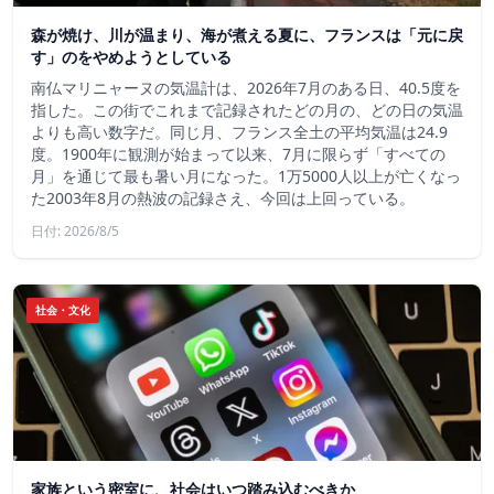
森が焼け、川が温まり、海が煮える夏に、フランスは「元に戻
す」のをやめようとしている
南仏マリニャーヌの気温計は、2026年7月のある日、40.5度を
指した。この街でこれまで記録されたどの月の、どの日の気温
よりも高い数字だ。同じ月、フランス全土の平均気温は24.9
度。1900年に観測が始まって以来、7月に限らず「すべての
月」を通じて最も暑い月になった。1万5000人以上が亡くなっ
た2003年8月の熱波の記録さえ、今回は上回っている。
日付: 2026/8/5
社会・文化
家族という密室に、社会はいつ踏み込むべきか