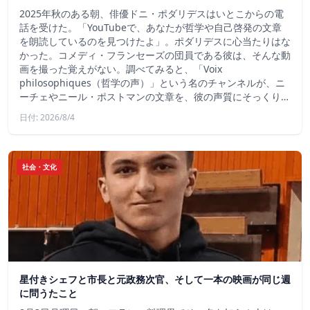
2025年秋のある朝、俳優ドニ・ポダリデスはいとこからの電
話を受けた。「YouTubeで、あなたが哲学や自己啓発の文章
を朗読しているのを見つけたよ」。ポダリデスに心当たりはな
かった。コメディ・フランセーズの団員である彼は、そんな動
画を撮った覚えがない。調べてみると、「Voix
philosophiques（哲学の声）」という名のチャンネルが、ニ
ーチェやニール・ポストマンの文章を、彼の声質にそっくり…
日付: 2026/8/4
社会・文化
星付きシェフと市長と元政務次官、そして一本の映画が同じ週
に問うたこと