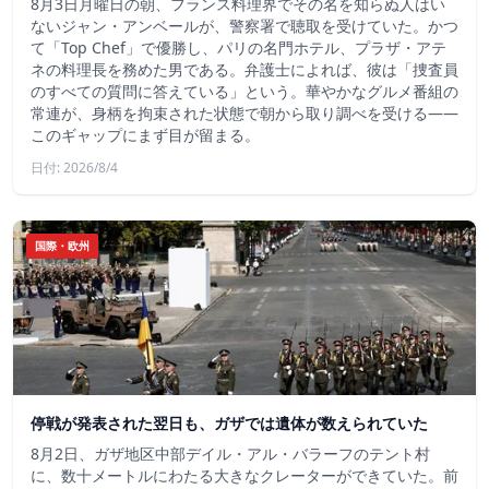
8月3日月曜日の朝、フランス料理界でその名を知らぬ人はい
ないジャン・アンベールが、警察署で聴取を受けていた。かつ
て「Top Chef」で優勝し、パリの名門ホテル、プラザ・アテ
ネの料理長を務めた男である。弁護士によれば、彼は「捜査員
のすべての質問に答えている」という。華やかなグルメ番組の
常連が、身柄を拘束された状態で朝から取り調べを受ける――
このギャップにまず目が留まる。
日付: 2026/8/4
国際・欧州
停戦が発表された翌日も、ガザでは遺体が数えられていた
8月2日、ガザ地区中部デイル・アル・バラーフのテント村
に、数十メートルにわたる大きなクレーターができていた。前