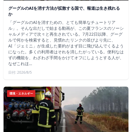
グーグルのAIを消す方法が拡散する国で、報道は生き残れる
か
「グーグルのAIを消すための、とても簡単なチュートリア
ル」。そんな出だしで始まる動画が、この夏フランスのソーシ
ャルメディアで次々と再生されている。7月22日以降、グーグ
ルで何かを検索すると、見慣れたリンクの並びより先に、
AI「ジェミニ」が生成した要約がまず目に飛び込んでくるよう
になった。多くの利用者はそれを消したがっている。便利なは
ずの機能を、わざわざ手間をかけてオフにしようとする人が、
なぜこれほ…
日付: 2026/8/5
環境・エネルギー