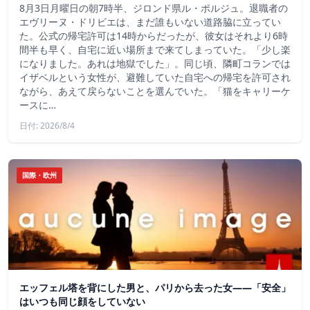
8月3日月曜日の朝7時半、ジロンド県ル・ポルジュ。退職者の
エヴリーヌ・ドリビエは、まだ誰もいない道路脇に立ってい
た。公式の帰宅許可は14時からだったが、彼女はそれより6時
間半も早く、自宅に近い場所まで来てしまっていた。「少し楽
になりました。あれは地獄でした」。同じ頃、隣町コランでは
イザベルという女性が、避難していた自宅への帰宅を許可され
ながら、あえて戻らないことを選んでいた。「猫をキャリーケ
ースに…
日付: 2026/8/4
国際・欧州
エッフェル塔を背にした男と、パリから去った女——「安全」
はいつも同じ顔をしていない