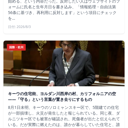
始める、という内容だった。反対したい人はウェブサイトのフ
ォームに氏名と生年月日を書き込み、「情報処理・自由法第
56条に基づき、再利用に反対します」という項目にチェック
を…
日付: 2026/8/3
国際・欧州
キーウの住宅街、ヨルダン川西岸の村、カリフォルニアの空
——「守る」という言葉が置き去りにするもの
8月1日未明、キーウのソロミャンスキー区で、5階建ての住宅
が一部損壊し、火災が発生したと報じられている。同じ夜、ダ
ルニツキー区でも被害が確認され、死傷者が出たと伝えられて
いる。だが実際に燃えたのは、誰かが暮らしていた住宅と、誰