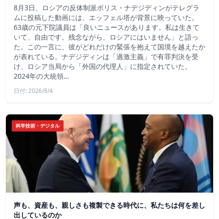
8月3日、ロシアの反体制派ボリス・ナデジディンがテレグラ
ムに投稿した動画には、エッフェル塔が背景に映っていた。
63歳の元下院議員は「良いニュースがあります。私は生きて
いて、自由です。残念ながら、ロシアにはいません」と語っ
た。この一言に、彼がどれだけの緊張を抱えて国境を越えたか
が表れている。ナデジディンは「過激主義」で有罪判決を受
け、ロシア当局から「外国の代理人」に指定されていた。
2024年の大統領…
日付: 2026/8/4
科学技術・デジタル
声も、資産も、親しさも複製できる時代に、私たちは何を差し
出しているのか