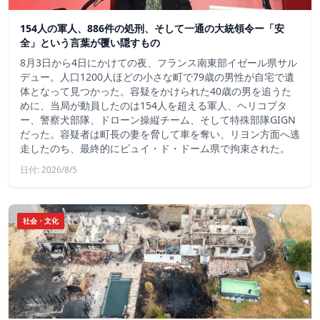
154人の軍人、886件の処刑、そして一通の大統領令ー「安
全」という言葉が覆い隠すもの
8月3日から4日にかけての夜、フランス南東部イゼール県サル
デュー。人口1200人ほどの小さな町で79歳の男性が自宅で遺
体となって見つかった。容疑をかけられた40歳の男を追うた
めに、当局が動員したのは154人を超える軍人、ヘリコプタ
ー、警察犬部隊、ドローン操縦チーム、そして特殊部隊GIGN
だった。容疑者は町長の妻を脅して車を奪い、リヨン方面へ逃
走したのち、最終的にピュイ・ド・ドーム県で拘束された。
日付: 2026/8/5
社会・文化