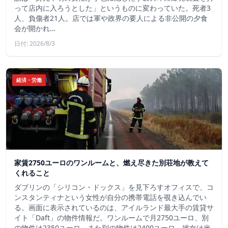
って店内に入ろうとした」というものに変わっていた。死者3
人、負傷者21人。店では軍や政界の要人による非公開の夕食
会が開かれ…
日付: 2026/8/3
経済・労働
家賃2750ユーロのワンルームと、燃え尽きた別荘地が教えて
くれること
ダブリンの「シリコン・ドックス」を見下ろすオフィスで、コ
ンスタンティナという女性が自分の携帯電話を覗き込んでい
る。画面に表示されているのは、アイルランド最大手の賃貸サ
イト「Daft」の物件情報だ。ワンルームで月2750ユーロ、別
の物件は2350ユーロ、また別の物件は2400ユーロ。彼女は米