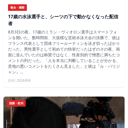
複合・横断
17歳の水泳選手と、シーツの下で動かなくなった配信
者
8月3日の夜、17歳のミラン・ヴィオロン選手はスマートフォ
ンを開いた。数時間前、大規模な芸術水泳大会の決勝で、彼は
フランス代表として団体フリールーティンを泳ぎ切ったばかり
だった。男性選手として初めての快挙だったはずのその夜、画
面に並んでいたのは称賛ではなく、性差別的で憎悪に満ちたコ
メントの列だった。「人を本当に判断していることが分かる、
意地の悪いコメントをたくさん見ました」と彼は『ル・パリジ
ャン』…
日付: 2026/8/6
国際・欧州