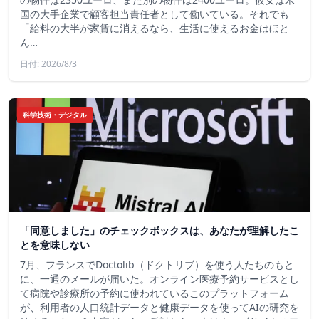
国の大手企業で顧客担当責任者として働いている。それでも
「給料の大半が家賃に消えるなら、生活に使えるお金はほと
ん…
日付: 2026/8/3
科学技術・デジタル
「同意しました」のチェックボックスは、あなたが理解したこ
とを意味しない
7月、フランスでDoctolib（ドクトリブ）を使う人たちのもと
に、一通のメールが届いた。オンライン医療予約サービスとし
て病院や診療所の予約に使われているこのプラットフォーム
が、利用者の人口統計データと健康データを使ってAIの研究を