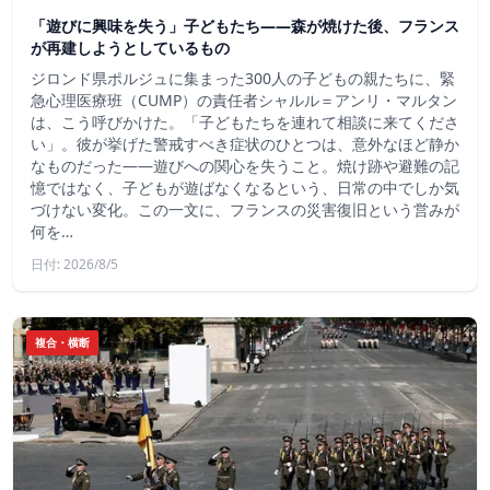
「遊びに興味を失う」子どもたち——森が焼けた後、フランス
が再建しようとしているもの
ジロンド県ポルジュに集まった300人の子どもの親たちに、緊
急心理医療班（CUMP）の責任者シャルル＝アンリ・マルタン
は、こう呼びかけた。「子どもたちを連れて相談に来てくださ
い」。彼が挙げた警戒すべき症状のひとつは、意外なほど静か
なものだった――遊びへの関心を失うこと。焼け跡や避難の記
憶ではなく、子どもが遊ばなくなるという、日常の中でしか気
づけない変化。この一文に、フランスの災害復旧という営みが
何を…
日付: 2026/8/5
複合・横断