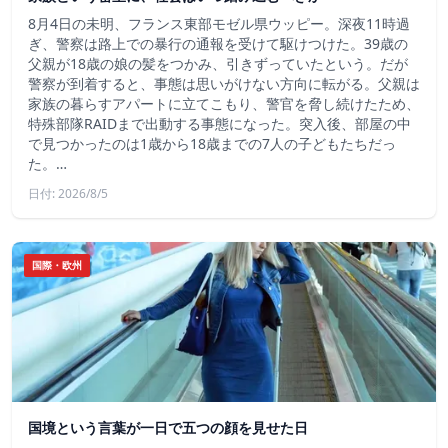
8月4日の未明、フランス東部モゼル県ウッピー。深夜11時過
ぎ、警察は路上での暴行の通報を受けて駆けつけた。39歳の
父親が18歳の娘の髪をつかみ、引きずっていたという。だが
警察が到着すると、事態は思いがけない方向に転がる。父親は
家族の暮らすアパートに立てこもり、警官を脅し続けたため、
特殊部隊RAIDまで出動する事態になった。突入後、部屋の中
で見つかったのは1歳から18歳までの7人の子どもたちだっ
た。…
日付: 2026/8/5
国際・欧州
国境という言葉が一日で五つの顔を見せた日