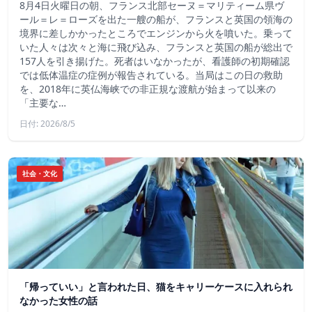
8月4日火曜日の朝、フランス北部セーヌ＝マリティーム県ヴ
ール＝レ＝ローズを出た一艘の船が、フランスと英国の領海の
境界に差しかかったところでエンジンから火を噴いた。乗って
いた人々は次々と海に飛び込み、フランスと英国の船が総出で
157人を引き揚げた。死者はいなかったが、看護師の初期確認
では低体温症の症例が報告されている。当局はこの日の救助
を、2018年に英仏海峡での非正規な渡航が始まって以来の
「主要な…
日付: 2026/8/5
社会・文化
「帰っていい」と言われた日、猫をキャリーケースに入れられ
なかった女性の話