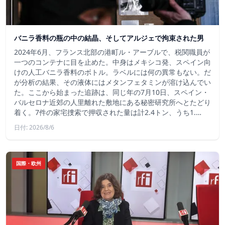
バニラ香料の瓶の中の結晶、そしてアルジェで拘束された男
2024年6月、フランス北部の港町ル・アーブルで、税関職員が
一つのコンテナに目を止めた。中身はメキシコ発、スペイン向
けの人工バニラ香料のボトル。ラベルには何の異常もない。だ
が分析の結果、その液体にはメタンフェタミンが溶け込んでい
た。ここから始まった追跡は、同じ年の7月10日、スペイン・
バルセロナ近郊の人里離れた敷地にある秘密研究所へとたどり
着く。7件の家宅捜索で押収された量は計2.4トン、うち1.…
日付: 2026/8/6
国際・欧州