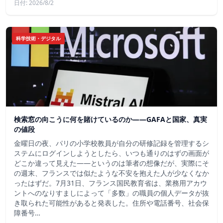
日付: 2026/8/2
科学技術・デジタル
検索窓の向こうに何を賭けているのか——GAFAと国家、真実
の値段
金曜日の夜、パリの小学校教員が自分の研修記録を管理するシ
ステムにログインしようとしたら、いつも通りのはずの画面が
どこか違って見えた——というのは筆者の想像だが、実際にそ
の週末、フランスでは似たような不安を抱えた人が少なくなか
ったはずだ。7月31日、フランス国民教育省は、業務用アカウ
ントへのなりすましによって「多数」の職員の個人データが抜
き取られた可能性があると発表した。住所や電話番号、社会保
障番号…