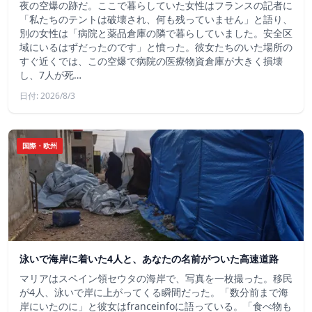
夜の空爆の跡だ。ここで暮らしていた女性はフランスの記者に
「私たちのテントは破壊され、何も残っていません」と語り、
別の女性は「病院と薬品倉庫の隣で暮らしていました。安全区
域にいるはずだったのです」と憤った。彼女たちのいた場所の
すぐ近くでは、この空爆で病院の医療物資倉庫が大きく損壊
し、7人が死…
日付: 2026/8/3
国際・欧州
泳いで海岸に着いた4人と、あなたの名前がついた高速道路
マリアはスペイン領セウタの海岸で、写真を一枚撮った。移民
が4人、泳いで岸に上がってくる瞬間だった。「数分前まで海
岸にいたのに」と彼女はfranceinfoに語っている。「食べ物も