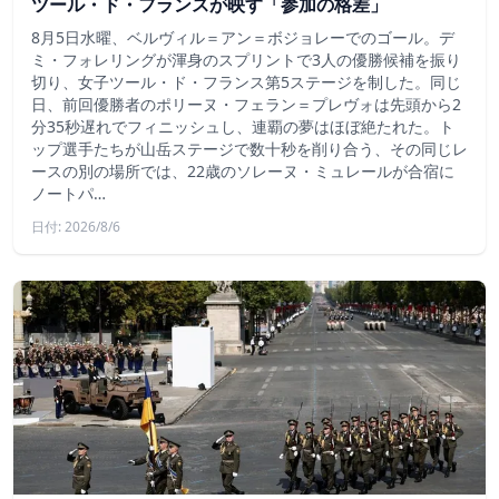
ツール・ド・フランスが映す「参加の格差」
8月5日水曜、ベルヴィル＝アン＝ボジョレーでのゴール。デ
ミ・フォレリングが渾身のスプリントで3人の優勝候補を振り
切り、女子ツール・ド・フランス第5ステージを制した。同じ
日、前回優勝者のポリーヌ・フェラン＝プレヴォは先頭から2
分35秒遅れでフィニッシュし、連覇の夢はほぼ絶たれた。ト
ップ選手たちが山岳ステージで数十秒を削り合う、その同じレ
ースの別の場所では、22歳のソレーヌ・ミュレールが合宿に
ノートパ…
日付: 2026/8/6