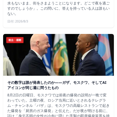
水もないまま、街をさまようことになります。どこで夜を過ご
すのでしょうか」。この問いに、答えを持っている人は誰もい
ない。
日付: 2026/8/3
複合・横断
その数字は誰が発表したのか——ガザ、モスクワ、そしてAI
アイコンが同じ週に問うたもの
8月2日の日曜日、モスクワでは前夜の爆発の説明が一晩で変
わっていた。土曜の夜、ロシア当局に近いとされるテレグラ
ム・チャンネル「バザ」は、モスクワの高級レストランで起き
た爆発を「厨房のガス爆発」と伝えた。だが夜が明ける前に、
話は「身元不明の女性が小包に隠した手製の即席爆発装置を持