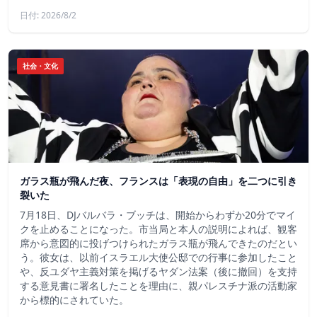
日付: 2026/8/2
社会・文化
ガラス瓶が飛んだ夜、フランスは「表現の自由」を二つに引き
裂いた
7月18日、DJバルバラ・ブッチは、開始からわずか20分でマイ
クを止めることになった。市当局と本人の説明によれば、観客
席から意図的に投げつけられたガラス瓶が飛んできたのだとい
う。彼女は、以前イスラエル大使公邸での行事に参加したこと
や、反ユダヤ主義対策を掲げるヤダン法案（後に撤回）を支持
する意見書に署名したことを理由に、親パレスチナ派の活動家
から標的にされていた。