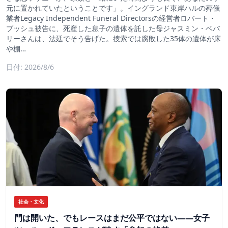
元に置かれていたということです」。イングランド東岸ハルの葬儀
業者Legacy Independent Funeral Directorsの経営者ロバート・
ブッシュ被告に、死産した息子の遺体を託した母ジャスミン・ベバ
リーさんは、法廷でそう告げた。捜索では腐敗した35体の遺体が床
や棚…
日付: 2026/8/6
社会・文化
門は開いた、でもレースはまだ公平ではない――女子