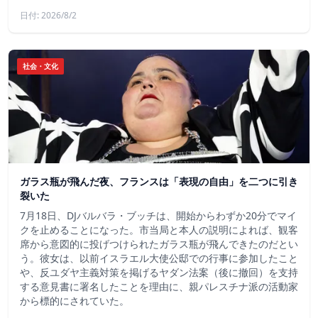
日付: 2026/8/2
社会・文化
ガラス瓶が飛んだ夜、フランスは「表現の自由」を二つに引き
裂いた
7月18日、DJバルバラ・ブッチは、開始からわずか20分でマイ
クを止めることになった。市当局と本人の説明によれば、観客
席から意図的に投げつけられたガラス瓶が飛んできたのだとい
う。彼女は、以前イスラエル大使公邸での行事に参加したこと
や、反ユダヤ主義対策を掲げるヤダン法案（後に撤回）を支持
する意見書に署名したことを理由に、親パレスチナ派の活動家
から標的にされていた。