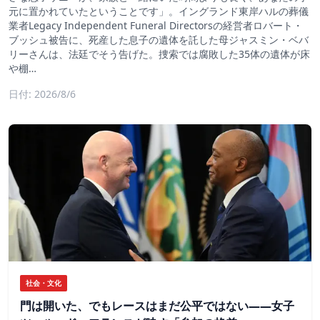
元に置かれていたということです」。イングランド東岸ハルの葬儀
業者Legacy Independent Funeral Directorsの経営者ロバート・
ブッシュ被告に、死産した息子の遺体を託した母ジャスミン・ベバ
リーさんは、法廷でそう告げた。捜索では腐敗した35体の遺体が床
や棚…
日付: 2026/8/6
社会・文化
門は開いた、でもレースはまだ公平ではない――女子