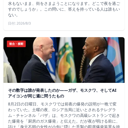
水もないまま、街をさまようことになります。どこで夜を過ご
すのでしょうか」。この問いに、答えを持っている人は誰もい
ない。
日付: 2026/8/3
複合・横断
その数字は誰が発表したのか——ガザ、モスクワ、そしてAI
アイコンが同じ週に問うたもの
8月2日の日曜日、モスクワでは前夜の爆発の説明が一晩で変
わっていた。土曜の夜、ロシア当局に近いとされるテレグラ
ム・チャンネル「バザ」は、モスクワの高級レストランで起き
た爆発を「厨房のガス爆発」と伝えた。だが夜が明ける前に、
話は「身元不明の女性が小包に隠した手製の即席爆発装置を持