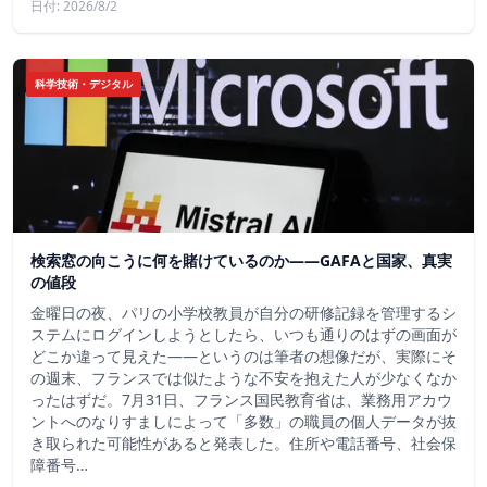
日付: 2026/8/2
科学技術・デジタル
検索窓の向こうに何を賭けているのか——GAFAと国家、真実
の値段
金曜日の夜、パリの小学校教員が自分の研修記録を管理するシ
ステムにログインしようとしたら、いつも通りのはずの画面が
どこか違って見えた——というのは筆者の想像だが、実際にそ
の週末、フランスでは似たような不安を抱えた人が少なくなか
ったはずだ。7月31日、フランス国民教育省は、業務用アカウ
ントへのなりすましによって「多数」の職員の個人データが抜
き取られた可能性があると発表した。住所や電話番号、社会保
障番号…