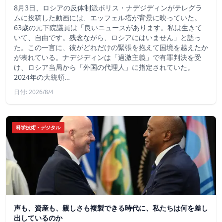
8月3日、ロシアの反体制派ボリス・ナデジディンがテレグラ
ムに投稿した動画には、エッフェル塔が背景に映っていた。
63歳の元下院議員は「良いニュースがあります。私は生きて
いて、自由です。残念ながら、ロシアにはいません」と語っ
た。この一言に、彼がどれだけの緊張を抱えて国境を越えたか
が表れている。ナデジディンは「過激主義」で有罪判決を受
け、ロシア当局から「外国の代理人」に指定されていた。
2024年の大統領…
日付: 2026/8/4
科学技術・デジタル
声も、資産も、親しさも複製できる時代に、私たちは何を差し
出しているのか