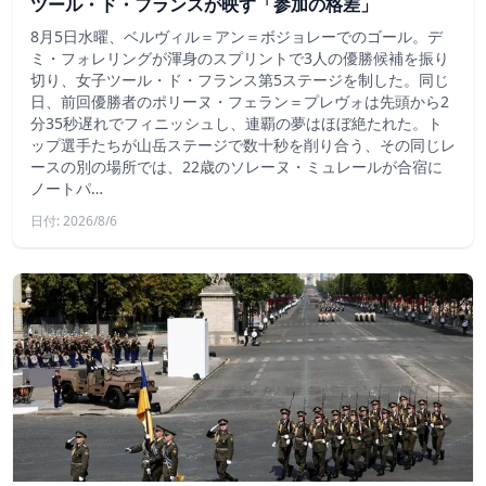
ツール・ド・フランスが映す「参加の格差」
8月5日水曜、ベルヴィル＝アン＝ボジョレーでのゴール。デ
ミ・フォレリングが渾身のスプリントで3人の優勝候補を振り
切り、女子ツール・ド・フランス第5ステージを制した。同じ
日、前回優勝者のポリーヌ・フェラン＝プレヴォは先頭から2
分35秒遅れでフィニッシュし、連覇の夢はほぼ絶たれた。ト
ップ選手たちが山岳ステージで数十秒を削り合う、その同じレ
ースの別の場所では、22歳のソレーヌ・ミュレールが合宿に
ノートパ…
日付: 2026/8/6