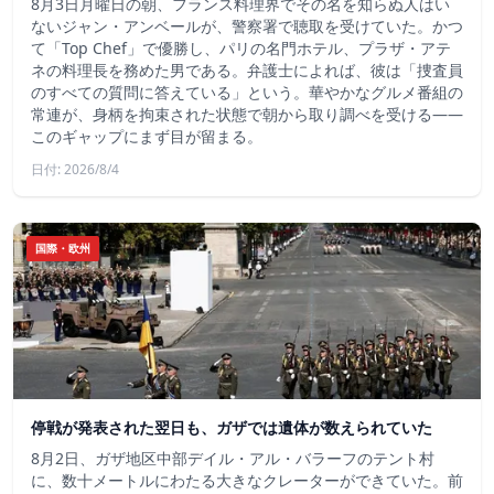
8月3日月曜日の朝、フランス料理界でその名を知らぬ人はい
ないジャン・アンベールが、警察署で聴取を受けていた。かつ
て「Top Chef」で優勝し、パリの名門ホテル、プラザ・アテ
ネの料理長を務めた男である。弁護士によれば、彼は「捜査員
のすべての質問に答えている」という。華やかなグルメ番組の
常連が、身柄を拘束された状態で朝から取り調べを受ける――
このギャップにまず目が留まる。
日付: 2026/8/4
国際・欧州
停戦が発表された翌日も、ガザでは遺体が数えられていた
8月2日、ガザ地区中部デイル・アル・バラーフのテント村
に、数十メートルにわたる大きなクレーターができていた。前