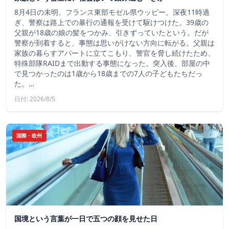
8月4日の未明、フランス東部モゼル県ウッピー。深夜11時過
ぎ、警察は路上での暴行の通報を受けて駆けつけた。39歳の
父親が18歳の娘の髪をつかみ、引きずっていたという。だが
警察が到着すると、事態は思いがけない方向に転がる。父親は
家族の暮らすアパートに立てこもり、警官を脅し続けたため、
特殊部隊RAIDまで出動する事態になった。突入後、部屋の中
で見つかったのは1歳から18歳までの7人の子どもたちだっ
た。…
日付: 2026/8/5
国際・欧州
国境という言葉が一日で五つの顔を見せた日