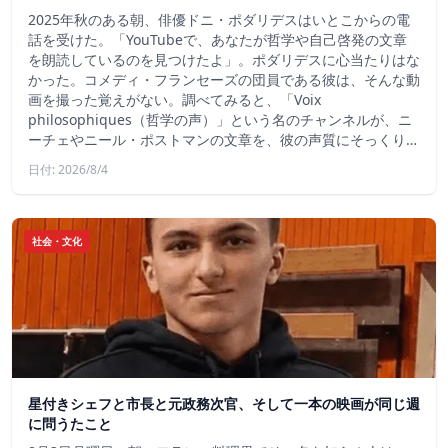
2025年秋のある朝、俳優ドニ・ポダリデスはいとこからの電
話を受けた。「YouTubeで、あなたが哲学や自己啓発の文章
を朗読しているのを見つけたよ」。ポダリデスに心当たりはな
かった。コメディ・フランセーズの団員である彼は、そんな動
画を撮った覚えがない。調べてみると、「Voix
philosophiques（哲学の声）」という名のチャンネルが、ニ
ーチェやニール・ポストマンの文章を、彼の声質にそっくり…
日付: 2026/8/4
社会・文化
星付きシェフと市長と元政務次官、そして一本の映画が同じ週
に問うたこと