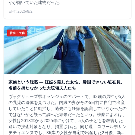
かが働いていた建物だった。
日付: 2026/8/2
社会・文化
家族という沈黙 ― 妊娠を隠した女性、帰国できない駐在員、
名前を持たなかった大統領夫人たち
ヴォクリューズ県オランジュのアパートで、32歳の男性が5人
の乳児の遺体を見つけた。内縁の妻がその6日前に自宅で出産
していたことに動揺し、過去にも妊娠を認識していなかったの
ではないかと疑って調べた結果だったという。検察によれば、
女性は2018年から2025年にかけて、5人の子どもを殺害した
疑いで捜査対象となり、拘置された。同じ週、ロワール県サン
テティエンヌでも、36歳の女性が自宅で出産した2日後、新…