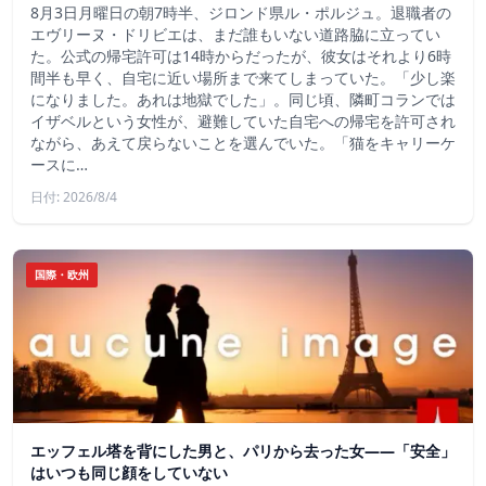
8月3日月曜日の朝7時半、ジロンド県ル・ポルジュ。退職者の
エヴリーヌ・ドリビエは、まだ誰もいない道路脇に立ってい
た。公式の帰宅許可は14時からだったが、彼女はそれより6時
間半も早く、自宅に近い場所まで来てしまっていた。「少し楽
になりました。あれは地獄でした」。同じ頃、隣町コランでは
イザベルという女性が、避難していた自宅への帰宅を許可され
ながら、あえて戻らないことを選んでいた。「猫をキャリーケ
ースに…
日付: 2026/8/4
国際・欧州
エッフェル塔を背にした男と、パリから去った女——「安全」
はいつも同じ顔をしていない