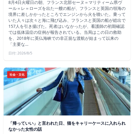
8月4日火曜日の朝、フランス北部セーヌ＝マリティーム県ヴ
ール＝レ＝ローズを出た一艘の船が、フランスと英国の領海の
境界に差しかかったところでエンジンから火を噴いた。乗って
いた人々は次々と海に飛び込み、フランスと英国の船が総出で
157人を引き揚げた。死者はいなかったが、看護師の初期確認
では低体温症の症例が報告されている。当局はこの日の救助
を、2018年に英仏海峡での非正規な渡航が始まって以来の
「主要な…
日付: 2026/8/5
社会・文化
「帰っていい」と言われた日、猫をキャリーケースに入れられ
なかった女性の話