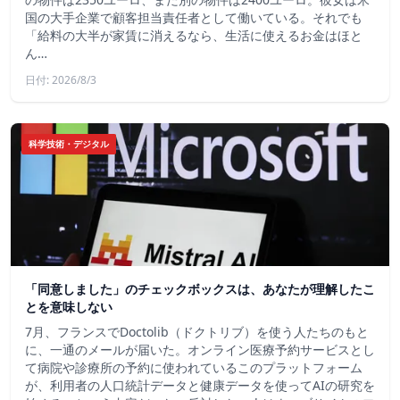
国の大手企業で顧客担当責任者として働いている。それでも
「給料の大半が家賃に消えるなら、生活に使えるお金はほと
ん…
日付: 2026/8/3
科学技術・デジタル
「同意しました」のチェックボックスは、あなたが理解したこ
とを意味しない
7月、フランスでDoctolib（ドクトリブ）を使う人たちのもと
に、一通のメールが届いた。オンライン医療予約サービスとし
て病院や診療所の予約に使われているこのプラットフォーム
が、利用者の人口統計データと健康データを使ってAIの研究を