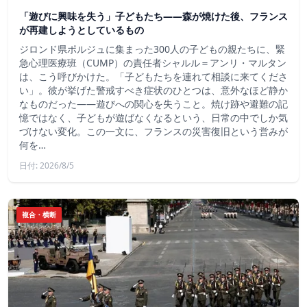
「遊びに興味を失う」子どもたち——森が焼けた後、フランス
が再建しようとしているもの
ジロンド県ポルジュに集まった300人の子どもの親たちに、緊
急心理医療班（CUMP）の責任者シャルル＝アンリ・マルタン
は、こう呼びかけた。「子どもたちを連れて相談に来てくださ
い」。彼が挙げた警戒すべき症状のひとつは、意外なほど静か
なものだった――遊びへの関心を失うこと。焼け跡や避難の記
憶ではなく、子どもが遊ばなくなるという、日常の中でしか気
づけない変化。この一文に、フランスの災害復旧という営みが
何を…
日付: 2026/8/5
複合・横断