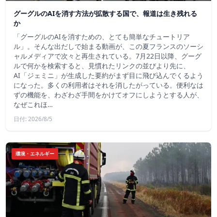
グーグルのAIを消す方法が拡散する国で、報道は生き残れる
か
「グーグルのAIを消すための、とても簡単なチュートリア
ル」。そんな出だしで始まる動画が、この夏フランスのソーシ
ャルメディアで次々と再生されている。7月22日以降、グーグ
ルで何かを検索すると、見慣れたリンクの並びより先に、
AI「ジェミニ」が生成した要約がまず目に飛び込んでくるよう
になった。多くの利用者はそれを消したがっている。便利なは
ずの機能を、わざわざ手間をかけてオフにしようとする人が、
なぜこれほ…
日付: 2026/8/5
環境・エネルギー