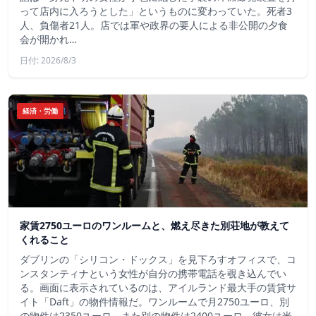
って店内に入ろうとした」というものに変わっていた。死者3
人、負傷者21人。店では軍や政界の要人による非公開の夕食
会が開かれ…
日付: 2026/8/3
経済・労働
家賃2750ユーロのワンルームと、燃え尽きた別荘地が教えて
くれること
ダブリンの「シリコン・ドックス」を見下ろすオフィスで、コ
ンスタンティナという女性が自分の携帯電話を覗き込んでい
る。画面に表示されているのは、アイルランド最大手の賃貸サ
イト「Daft」の物件情報だ。ワンルームで月2750ユーロ、別
の物件は2350ユーロ、また別の物件は2400ユーロ。彼女は米