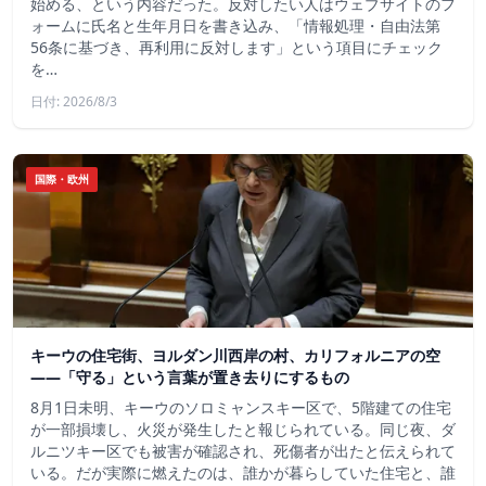
始める、という内容だった。反対したい人はウェブサイトのフ
ォームに氏名と生年月日を書き込み、「情報処理・自由法第
56条に基づき、再利用に反対します」という項目にチェック
を…
日付: 2026/8/3
国際・欧州
キーウの住宅街、ヨルダン川西岸の村、カリフォルニアの空
——「守る」という言葉が置き去りにするもの
8月1日未明、キーウのソロミャンスキー区で、5階建ての住宅
が一部損壊し、火災が発生したと報じられている。同じ夜、ダ
ルニツキー区でも被害が確認され、死傷者が出たと伝えられて
いる。だが実際に燃えたのは、誰かが暮らしていた住宅と、誰