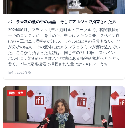
バニラ香料の瓶の中の結晶、そしてアルジェで拘束された男
2024年6月、フランス北部の港町ル・アーブルで、税関職員が
一つのコンテナに目を止めた。中身はメキシコ発、スペイン向
けの人工バニラ香料のボトル。ラベルには何の異常もない。だ
が分析の結果、その液体にはメタンフェタミンが溶け込んでい
た。ここから始まった追跡は、同じ年の7月10日、スペイン・
バルセロナ近郊の人里離れた敷地にある秘密研究所へとたどり
着く。7件の家宅捜索で押収された量は計2.4トン、うち1.…
日付: 2026/8/6
国際・欧州