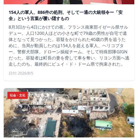
154人の軍人、886件の処刑、そして一通の大統領令ー「安
全」という言葉が覆い隠すもの
8月3日から4日にかけての夜、フランス南東部イゼール県サル
デュー。人口1200人ほどの小さな町で79歳の男性が自宅で遺
体となって見つかった。容疑をかけられた40歳の男を追うた
めに、当局が動員したのは154人を超える軍人、ヘリコプタ
ー、警察犬部隊、ドローン操縦チーム、そして特殊部隊GIGN
だった。容疑者は町長の妻を脅して車を奪い、リヨン方面へ逃
走したのち、最終的にピュイ・ド・ドーム県で拘束された。
日付: 2026/8/5
社会・文化