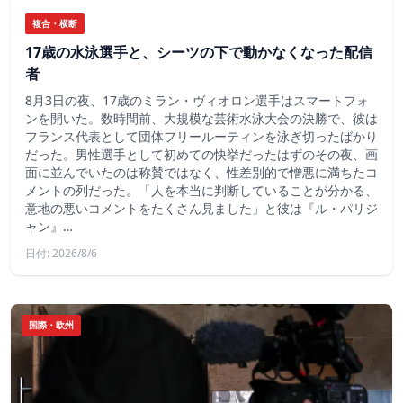
複合・横断
17歳の水泳選手と、シーツの下で動かなくなった配信
者
8月3日の夜、17歳のミラン・ヴィオロン選手はスマートフォ
ンを開いた。数時間前、大規模な芸術水泳大会の決勝で、彼は
フランス代表として団体フリールーティンを泳ぎ切ったばかり
だった。男性選手として初めての快挙だったはずのその夜、画
面に並んでいたのは称賛ではなく、性差別的で憎悪に満ちたコ
メントの列だった。「人を本当に判断していることが分かる、
意地の悪いコメントをたくさん見ました」と彼は『ル・パリジ
ャン』…
日付: 2026/8/6
国際・欧州