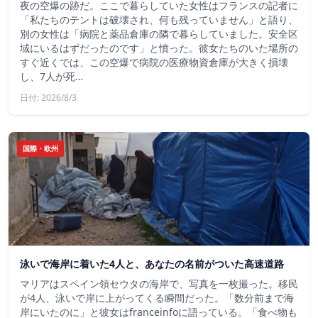
夜の空爆の跡だ。ここで暮らしていた女性はフランスの記者に
「私たちのテントは破壊され、何も残っていません」と語り、
別の女性は「病院と薬品倉庫の隣で暮らしていました。安全区
域にいるはずだったのです」と憤った。彼女たちのいた場所の
すぐ近くでは、この空爆で病院の医療物資倉庫が大きく損壊
し、7人が死…
日付: 2026/8/3
国際・欧州
泳いで海岸に着いた4人と、あなたの名前がついた高速道路
マリアはスペイン領セウタの海岸で、写真を一枚撮った。移民
が4人、泳いで岸に上がってくる瞬間だった。「数分前まで海
岸にいたのに」と彼女はfranceinfoに語っている。「食べ物も