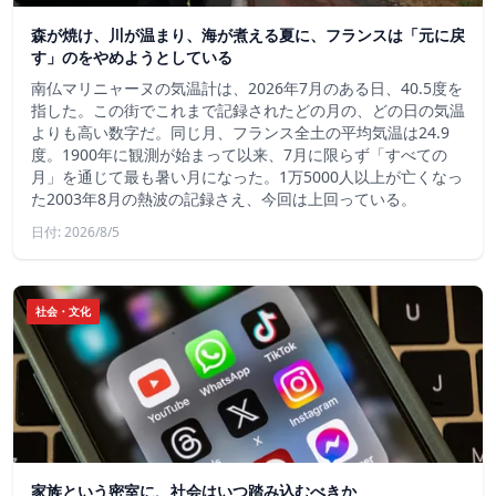
森が焼け、川が温まり、海が煮える夏に、フランスは「元に戻
す」のをやめようとしている
南仏マリニャーヌの気温計は、2026年7月のある日、40.5度を
指した。この街でこれまで記録されたどの月の、どの日の気温
よりも高い数字だ。同じ月、フランス全土の平均気温は24.9
度。1900年に観測が始まって以来、7月に限らず「すべての
月」を通じて最も暑い月になった。1万5000人以上が亡くなっ
た2003年8月の熱波の記録さえ、今回は上回っている。
日付: 2026/8/5
社会・文化
家族という密室に、社会はいつ踏み込むべきか