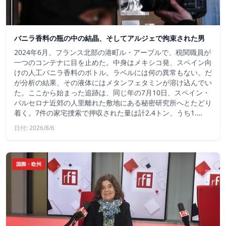
バニラ香料の瓶の中の結晶、そしてアルジェで拘束された男
2024年6月、フランス北部の港町ル・アーブルで、税関職員が
一つのコンテナに目を止めた。中身はメキシコ発、スペイン向
けの人工バニラ香料のボトル。ラベルには何の異常もない。だ
が分析の結果、その液体にはメタンフェタミンが溶け込んでい
た。ここから始まった追跡は、同じ年の7月10日、スペイン・
バルセロナ近郊の人里離れた敷地にある秘密研究所へとたどり
着く。7件の家宅捜索で押収された量は計2.4トン、うち1.…
日付: 2026/8/6
国際・欧州