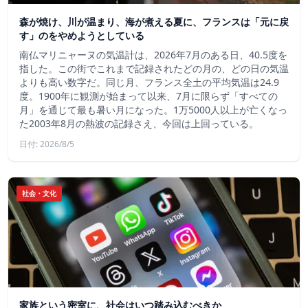
森が焼け、川が温まり、海が煮える夏に、フランスは「元に戻
す」のをやめようとしている
南仏マリニャーヌの気温計は、2026年7月のある日、40.5度を
指した。この街でこれまで記録されたどの月の、どの日の気温
よりも高い数字だ。同じ月、フランス全土の平均気温は24.9
度。1900年に観測が始まって以来、7月に限らず「すべての
月」を通じて最も暑い月になった。1万5000人以上が亡くなっ
た2003年8月の熱波の記録さえ、今回は上回っている。
日付: 2026/8/5
社会・文化
家族という密室に、社会はいつ踏み込むべきか