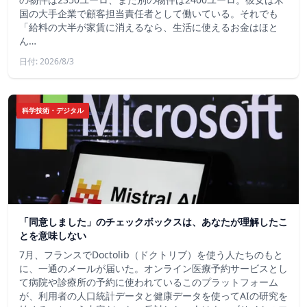
国の大手企業で顧客担当責任者として働いている。それでも
「給料の大半が家賃に消えるなら、生活に使えるお金はほと
ん…
日付: 2026/8/3
科学技術・デジタル
「同意しました」のチェックボックスは、あなたが理解したこ
とを意味しない
7月、フランスでDoctolib（ドクトリブ）を使う人たちのもと
に、一通のメールが届いた。オンライン医療予約サービスとし
て病院や診療所の予約に使われているこのプラットフォーム
が、利用者の人口統計データと健康データを使ってAIの研究を