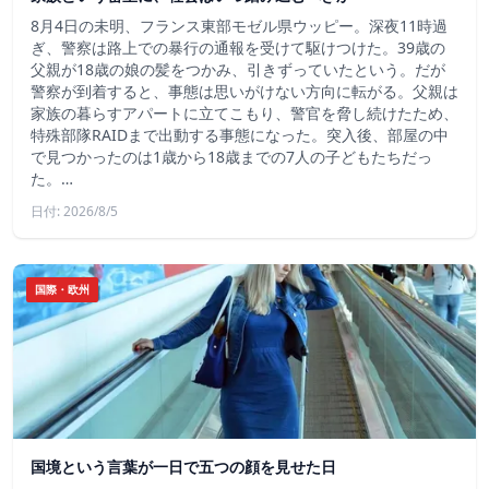
8月4日の未明、フランス東部モゼル県ウッピー。深夜11時過
ぎ、警察は路上での暴行の通報を受けて駆けつけた。39歳の
父親が18歳の娘の髪をつかみ、引きずっていたという。だが
警察が到着すると、事態は思いがけない方向に転がる。父親は
家族の暮らすアパートに立てこもり、警官を脅し続けたため、
特殊部隊RAIDまで出動する事態になった。突入後、部屋の中
で見つかったのは1歳から18歳までの7人の子どもたちだっ
た。…
日付: 2026/8/5
国際・欧州
国境という言葉が一日で五つの顔を見せた日