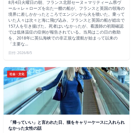
8月4日火曜日の朝、フランス北部セーヌ＝マリティーム県ヴ
ール＝レ＝ローズを出た一艘の船が、フランスと英国の領海の
境界に差しかかったところでエンジンから火を噴いた。乗って
いた人々は次々と海に飛び込み、フランスと英国の船が総出で
157人を引き揚げた。死者はいなかったが、看護師の初期確認
では低体温症の症例が報告されている。当局はこの日の救助
を、2018年に英仏海峡での非正規な渡航が始まって以来の
「主要な…
日付: 2026/8/5
社会・文化
「帰っていい」と言われた日、猫をキャリーケースに入れられ
なかった女性の話