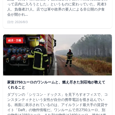
って店内に入ろうとした」というものに変わっていた。死者3
人、負傷者21人。店では軍や政界の要人による非公開の夕食
会が開かれ…
日付: 2026/8/3
経済・労働
家賃2750ユーロのワンルームと、燃え尽きた別荘地が教えて
くれること
ダブリンの「シリコン・ドックス」を見下ろすオフィスで、コ
ンスタンティナという女性が自分の携帯電話を覗き込んでい
る。画面に表示されているのは、アイルランド最大手の賃貸サ
イト「Daft」の物件情報だ。ワンルームで月2750ユーロ、別
の物件は2350ユーロ、また別の物件は2400ユーロ。彼女は米