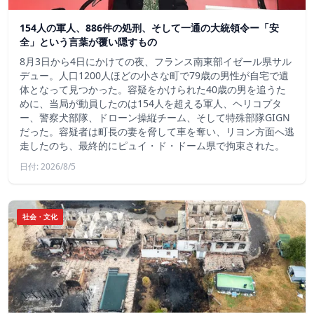
154人の軍人、886件の処刑、そして一通の大統領令ー「安
全」という言葉が覆い隠すもの
8月3日から4日にかけての夜、フランス南東部イゼール県サル
デュー。人口1200人ほどの小さな町で79歳の男性が自宅で遺
体となって見つかった。容疑をかけられた40歳の男を追うた
めに、当局が動員したのは154人を超える軍人、ヘリコプタ
ー、警察犬部隊、ドローン操縦チーム、そして特殊部隊GIGN
だった。容疑者は町長の妻を脅して車を奪い、リヨン方面へ逃
走したのち、最終的にピュイ・ド・ドーム県で拘束された。
日付: 2026/8/5
社会・文化