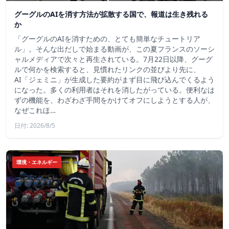
グーグルのAIを消す方法が拡散する国で、報道は生き残れる
か
「グーグルのAIを消すための、とても簡単なチュートリア
ル」。そんな出だしで始まる動画が、この夏フランスのソーシ
ャルメディアで次々と再生されている。7月22日以降、グーグ
ルで何かを検索すると、見慣れたリンクの並びより先に、
AI「ジェミニ」が生成した要約がまず目に飛び込んでくるよう
になった。多くの利用者はそれを消したがっている。便利なは
ずの機能を、わざわざ手間をかけてオフにしようとする人が、
なぜこれほ…
日付: 2026/8/5
環境・エネルギー