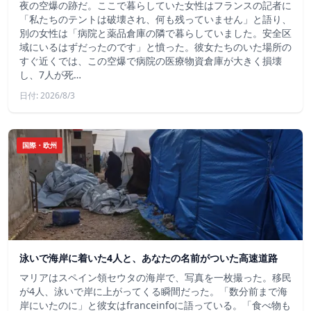
夜の空爆の跡だ。ここで暮らしていた女性はフランスの記者に
「私たちのテントは破壊され、何も残っていません」と語り、
別の女性は「病院と薬品倉庫の隣で暮らしていました。安全区
域にいるはずだったのです」と憤った。彼女たちのいた場所の
すぐ近くでは、この空爆で病院の医療物資倉庫が大きく損壊
し、7人が死…
日付: 2026/8/3
国際・欧州
泳いで海岸に着いた4人と、あなたの名前がついた高速道路
マリアはスペイン領セウタの海岸で、写真を一枚撮った。移民
が4人、泳いで岸に上がってくる瞬間だった。「数分前まで海
岸にいたのに」と彼女はfranceinfoに語っている。「食べ物も