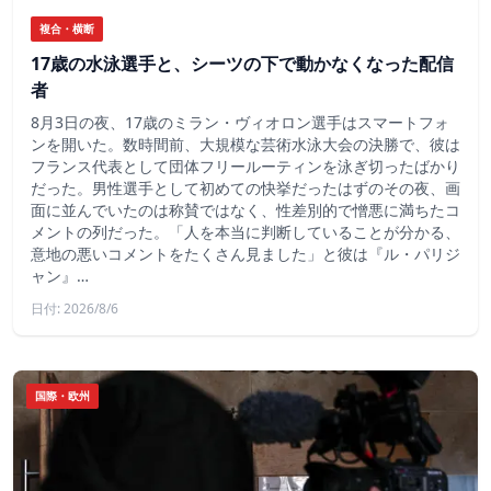
複合・横断
17歳の水泳選手と、シーツの下で動かなくなった配信
者
8月3日の夜、17歳のミラン・ヴィオロン選手はスマートフォ
ンを開いた。数時間前、大規模な芸術水泳大会の決勝で、彼は
フランス代表として団体フリールーティンを泳ぎ切ったばかり
だった。男性選手として初めての快挙だったはずのその夜、画
面に並んでいたのは称賛ではなく、性差別的で憎悪に満ちたコ
メントの列だった。「人を本当に判断していることが分かる、
意地の悪いコメントをたくさん見ました」と彼は『ル・パリジ
ャン』…
日付: 2026/8/6
国際・欧州