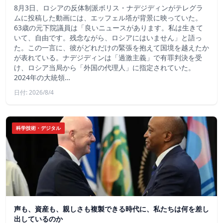
8月3日、ロシアの反体制派ボリス・ナデジディンがテレグラ
ムに投稿した動画には、エッフェル塔が背景に映っていた。
63歳の元下院議員は「良いニュースがあります。私は生きて
いて、自由です。残念ながら、ロシアにはいません」と語っ
た。この一言に、彼がどれだけの緊張を抱えて国境を越えたか
が表れている。ナデジディンは「過激主義」で有罪判決を受
け、ロシア当局から「外国の代理人」に指定されていた。
2024年の大統領…
日付: 2026/8/4
科学技術・デジタル
声も、資産も、親しさも複製できる時代に、私たちは何を差し
出しているのか