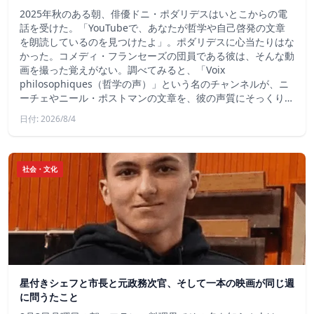
2025年秋のある朝、俳優ドニ・ポダリデスはいとこからの電
話を受けた。「YouTubeで、あなたが哲学や自己啓発の文章
を朗読しているのを見つけたよ」。ポダリデスに心当たりはな
かった。コメディ・フランセーズの団員である彼は、そんな動
画を撮った覚えがない。調べてみると、「Voix
philosophiques（哲学の声）」という名のチャンネルが、ニ
ーチェやニール・ポストマンの文章を、彼の声質にそっくり…
日付: 2026/8/4
社会・文化
星付きシェフと市長と元政務次官、そして一本の映画が同じ週
に問うたこと