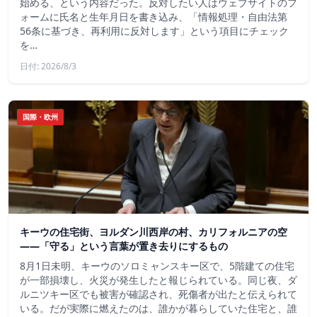
始める、という内容だった。反対したい人はウェブサイトのフ
ォームに氏名と生年月日を書き込み、「情報処理・自由法第
56条に基づき、再利用に反対します」という項目にチェック
を…
日付: 2026/8/3
国際・欧州
キーウの住宅街、ヨルダン川西岸の村、カリフォルニアの空
——「守る」という言葉が置き去りにするもの
8月1日未明、キーウのソロミャンスキー区で、5階建ての住宅
が一部損壊し、火災が発生したと報じられている。同じ夜、ダ
ルニツキー区でも被害が確認され、死傷者が出たと伝えられて
いる。だが実際に燃えたのは、誰かが暮らしていた住宅と、誰