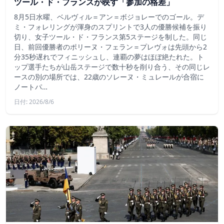
ツール・ド・フランスが映す「参加の格差」
8月5日水曜、ベルヴィル＝アン＝ボジョレーでのゴール。デ
ミ・フォレリングが渾身のスプリントで3人の優勝候補を振り
切り、女子ツール・ド・フランス第5ステージを制した。同じ
日、前回優勝者のポリーヌ・フェラン＝プレヴォは先頭から2
分35秒遅れでフィニッシュし、連覇の夢はほぼ絶たれた。ト
ップ選手たちが山岳ステージで数十秒を削り合う、その同じレ
ースの別の場所では、22歳のソレーヌ・ミュレールが合宿に
ノートパ…
日付: 2026/8/6