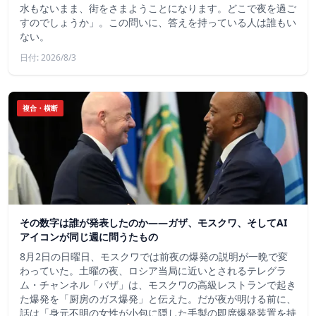
水もないまま、街をさまようことになります。どこで夜を過ご
すのでしょうか」。この問いに、答えを持っている人は誰もい
ない。
日付: 2026/8/3
複合・横断
その数字は誰が発表したのか——ガザ、モスクワ、そしてAI
アイコンが同じ週に問うたもの
8月2日の日曜日、モスクワでは前夜の爆発の説明が一晩で変
わっていた。土曜の夜、ロシア当局に近いとされるテレグラ
ム・チャンネル「バザ」は、モスクワの高級レストランで起き
た爆発を「厨房のガス爆発」と伝えた。だが夜が明ける前に、
話は「身元不明の女性が小包に隠した手製の即席爆発装置を持