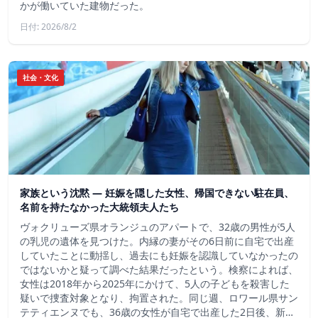
かが働いていた建物だった。
日付: 2026/8/2
社会・文化
家族という沈黙 ― 妊娠を隠した女性、帰国できない駐在員、
名前を持たなかった大統領夫人たち
ヴォクリューズ県オランジュのアパートで、32歳の男性が5人
の乳児の遺体を見つけた。内縁の妻がその6日前に自宅で出産
していたことに動揺し、過去にも妊娠を認識していなかったの
ではないかと疑って調べた結果だったという。検察によれば、
女性は2018年から2025年にかけて、5人の子どもを殺害した
疑いで捜査対象となり、拘置された。同じ週、ロワール県サン
テティエンヌでも、36歳の女性が自宅で出産した2日後、新…