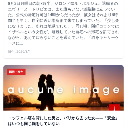
8月3日月曜日の朝7時半、ジロンド県ル・ポルジュ。退職者の
エヴリーヌ・ドリビエは、まだ誰もいない道路脇に立ってい
た。公式の帰宅許可は14時からだったが、彼女はそれより6時
間半も早く、自宅に近い場所まで来てしまっていた。「少し楽
になりました。あれは地獄でした」。同じ頃、隣町コランでは
イザベルという女性が、避難していた自宅への帰宅を許可され
ながら、あえて戻らないことを選んでいた。「猫をキャリーケ
ースに…
日付: 2026/8/4
国際・欧州
エッフェル塔を背にした男と、パリから去った女——「安全」
はいつも同じ顔をしていない