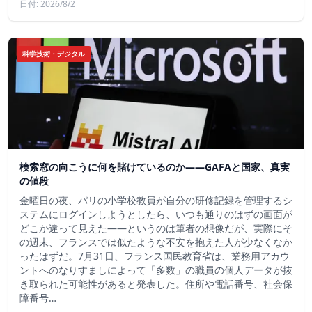
日付: 2026/8/2
科学技術・デジタル
検索窓の向こうに何を賭けているのか——GAFAと国家、真実
の値段
金曜日の夜、パリの小学校教員が自分の研修記録を管理するシ
ステムにログインしようとしたら、いつも通りのはずの画面が
どこか違って見えた——というのは筆者の想像だが、実際にそ
の週末、フランスでは似たような不安を抱えた人が少なくなか
ったはずだ。7月31日、フランス国民教育省は、業務用アカウ
ントへのなりすましによって「多数」の職員の個人データが抜
き取られた可能性があると発表した。住所や電話番号、社会保
障番号…