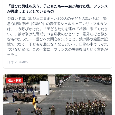
「遊びに興味を失う」子どもたち——森が焼けた後、フランス
が再建しようとしているもの
ジロンド県ポルジュに集まった300人の子どもの親たちに、緊
急心理医療班（CUMP）の責任者シャルル＝アンリ・マルタン
は、こう呼びかけた。「子どもたちを連れて相談に来てくださ
い」。彼が挙げた警戒すべき症状のひとつは、意外なほど静か
なものだった――遊びへの関心を失うこと。焼け跡や避難の記
憶ではなく、子どもが遊ばなくなるという、日常の中でしか気
づけない変化。この一文に、フランスの災害復旧という営みが
何を…
日付: 2026/8/5
複合・横断