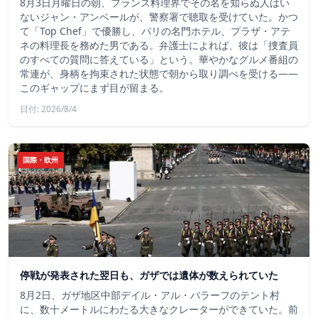
8月3日月曜日の朝、フランス料理界でその名を知らぬ人はい
ないジャン・アンベールが、警察署で聴取を受けていた。かつ
て「Top Chef」で優勝し、パリの名門ホテル、プラザ・アテ
ネの料理長を務めた男である。弁護士によれば、彼は「捜査員
のすべての質問に答えている」という。華やかなグルメ番組の
常連が、身柄を拘束された状態で朝から取り調べを受ける――
このギャップにまず目が留まる。
日付: 2026/8/4
国際・欧州
停戦が発表された翌日も、ガザでは遺体が数えられていた
8月2日、ガザ地区中部デイル・アル・バラーフのテント村
に、数十メートルにわたる大きなクレーターができていた。前