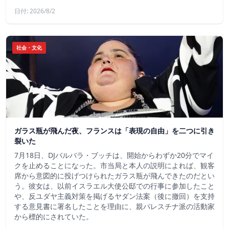
日付: 2026/8/2
社会・文化
ガラス瓶が飛んだ夜、フランスは「表現の自由」を二つに引き
裂いた
7月18日、DJバルバラ・ブッチは、開始からわずか20分でマイ
クを止めることになった。市当局と本人の説明によれば、観客
席から意図的に投げつけられたガラス瓶が飛んできたのだとい
う。彼女は、以前イスラエル大使公邸での行事に参加したこと
や、反ユダヤ主義対策を掲げるヤダン法案（後に撤回）を支持
する意見書に署名したことを理由に、親パレスチナ派の活動家
から標的にされていた。