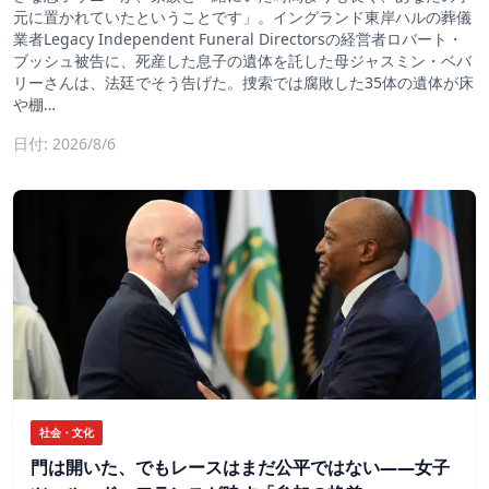
元に置かれていたということです」。イングランド東岸ハルの葬儀
業者Legacy Independent Funeral Directorsの経営者ロバート・
ブッシュ被告に、死産した息子の遺体を託した母ジャスミン・ベバ
リーさんは、法廷でそう告げた。捜索では腐敗した35体の遺体が床
や棚…
日付: 2026/8/6
社会・文化
門は開いた、でもレースはまだ公平ではない――女子