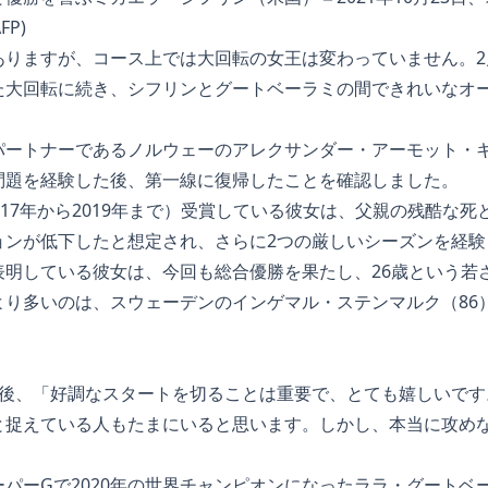
FP)
ありますが、コース上では大回転の女王は変わっていません。2
た大回転に続き、シフリンとグートベーラミの間できれいなオ
パートナーであるノルウェーのアレクサンダー・アーモット・
問題を経験した後、第一線に復帰したことを確認しました。
017年から2019年まで）受賞している彼女は、父親の残酷な死と
ョンが低下したと想定され、さらに2つの厳しいシーズンを経験
明している彼女は、今回も総合優勝を果たし、26歳という若さ
より多いのは、スウェーデンのインゲマル・ステンマルク（86
勝後、「好調なスタートを切ることは重要で、とても嬉しいです
と捉えている人もたまにいると思います。しかし、本当に攻め
パーGで2020年の世界チャンピオンになったララ・グートベ