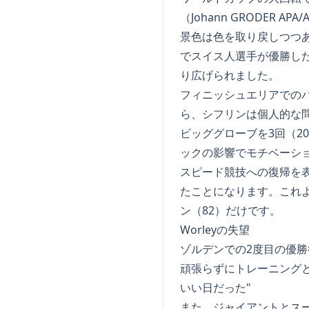
（Johann GRODER APA/A
景色は色を取り戻しつつ
でスイス人選手が優勝し
り広げられました。
フィニッシュエリアでの
ら、シフリンは個人的な
ビッググローブを3回（2
ックの影響でモチベーシ
スピード競技への復帰を表
たことになります。これ
ン（82）だけです。
Worleyの失望
ゾルデンでの2度目の優
頑張らずにトレーニング
いい日だった"
また、ジャイアントとスー