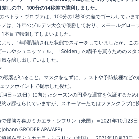
差しの中、100分の14秒差で勝利しました。
のペトラ・ヴロヴァは、100分の1秒30の差でゴールしていま
ーノは、昨年のゾルデン大会で優勝しており、スモールグロー
、1本目で転倒してしまいました。
により、1年間閉鎖された状態でスキーをしていましたが、この
ールやシュニッツェル、「Sölden」の帽子を買うためのス
囲気を醸し出していました。
デ
0人の観客がいること。マスクをせずに、テストや予防接種など
dチェックポイントで提示した後だ。
月4日～20日）に向けたシーズンの円滑な運営を保証するため
規約が課せられていますが、スキーヤーたちはファンクラブに
優勝を喜ぶミカエラ・シフリン（米国）＝2021年10月23日