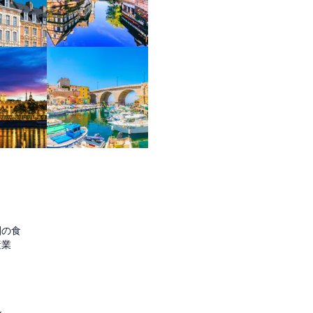
圏の食
産業
ル