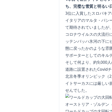
ち、完璧な雪質と明るい日
3位に入賞したスロバキア
イタリアのマルタ・バシ
て期待されていましたが
コロナウイルスの大流行
ッテンバッハ氷河の下にビ
態に戻ったかのような雰
サポーターとしてのキル
そして何より、約9,00
道路に設置されたCovi
北京冬季オリンピック（2
イトサーカスには厳しい
せんでした。
ワールドカップの大回転で