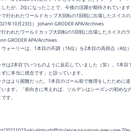
ましたが、2位になったことで、今後の活躍が期待されています
で行われたワールドカップ大回転の1回戦に出場したスイスのラ
n GRODER APA/Archives
ウォーリーは、1本目の不調（16位）を2本目の高得点（4位
ッサは2本目でいつものように反応していました（笑）。1本目
きずに本当に残念です」と語っています。
ックはより困難だった。1本目のゴール前で無理をしたために道
ています。「前向きに考えれば、ソルデンはシーズンの初めな
とです。
ort/20211023-ski-alpin-shiffrin-lance-sa-saison-avec-une-70e