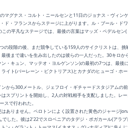
ジのマグナス・コルト・ニールセンと11日のジョナス・ヴィン
ール・ド・フランスからステージに上がります。ル・ブール・ド
)の間のこの平凡なステージでは、最後の言葉はマッズ・ペデルセン
つの段階の後、まだ競争している159人のサイクリストは、挑
最後まで違いを生み出したのは彼らの一人だった。30キロから
ン・キュン、マッテオ・ヨルゲンソン)の最初の7つは、最後に
ライト(バーレーン・ビクトリアス)とカナダのヒューゴ・ホー
ンから300メートル、ジェフロイ・ギチャードスタジアムの前で
はスプリントを開始し、2人の対戦相手を支配しました。レース
ペースで行われた。
りません。ペロトンによく設置された黄色のジャージJonas Ving
せんでした。彼は2'22でスロベニアのタデジ・ポガカール(アラ
ブリトン・ゲラント・トーマス(イネオス・グレナディア)に先ん