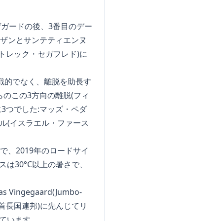
ゲガードの後、3番目のデー
ワザンとサンテティエンヌ
(トレック・セガフレド)に
戦的でなく、離脱を助長す
のこの3方向の離脱(フィ
3つでした:マッズ・ペダ
ル(イスラエル・ファース
、2019年のロードサイ
は30°C以上の暑さで、
egaard(Jumbo-
ブ首長国連邦)に先んじてリ
じています。