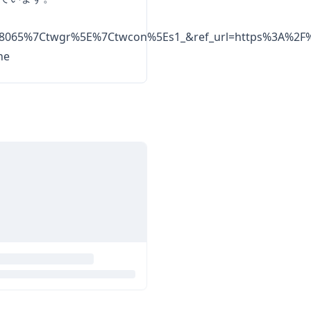
065%7Ctwgr%5E%7Ctwcon%5Es1_&ref_url=https%3A%2F%2F
ne