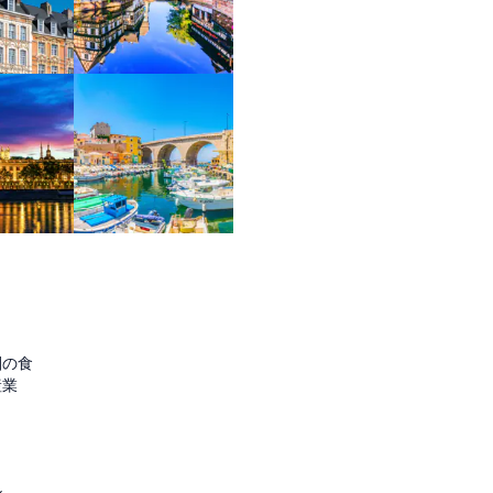
圏の食
産業
ル