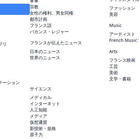
軍事
宗教
ファッション
女性の権利、男女同権
美容
都市計画
フランス語
Music
バカンス・レジャー
アーティスト
French Music
フランスが伝えたニュース
プリ
日本のニュース
Arts
世界のニュース
フランス映画
工芸
美術
文学・書籍
テーション
サイエンス
メディカル
インターネット
人工知能
メディア
仮想通貨
新技術・規格
原子力