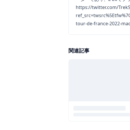
https://twitter.com/Tr
ref_src=twsrc%5Etfw%
tour-de-france-2022-mad
関連記事