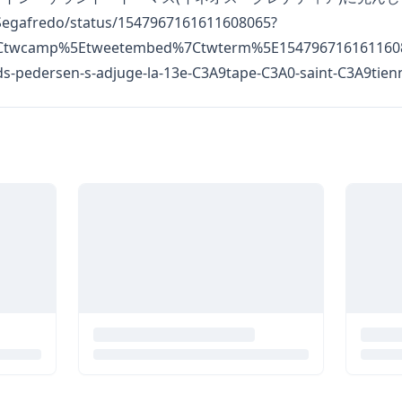
ekSegafredo/status/1547967161611608065?
7Ctwcamp%5Etweetembed%7Ctwterm%5E1547967161611608
s-pedersen-s-adjuge-la-13e-C3A9tape-C3A0-saint-C3A9tien