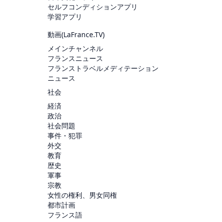
セルフコンディションアプリ
学習アプリ
動画(
LaFrance.TV
)
メインチャンネル
フランスニュース
フランストラベルメディテーション
ニュース
社会
経済
政治
社会問題
事件・犯罪
外交
教育
歴史
軍事
宗教
女性の権利、男女同権
都市計画
フランス語