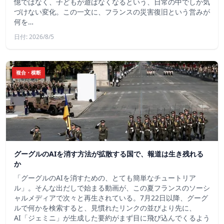
憶ではなく、子どもが遊ばなくなるという、日常の中でしか気
づけない変化。この一文に、フランスの災害復旧という営みが
何を…
日付: 2026/8/5
複合・横断
グーグルのAIを消す方法が拡散する国で、報道は生き残れる
か
「グーグルのAIを消すための、とても簡単なチュートリア
ル」。そんな出だしで始まる動画が、この夏フランスのソーシ
ャルメディアで次々と再生されている。7月22日以降、グーグ
ルで何かを検索すると、見慣れたリンクの並びより先に、
AI「ジェミニ」が生成した要約がまず目に飛び込んでくるよう