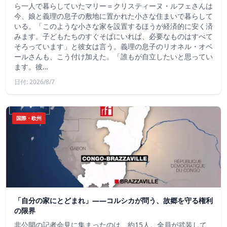
ら一人で暮らしていたマリー＝クリスティーヌ・ルフェさんは
今、娘と義理の息子の敷地に置かれた小さな住まいで暮らして
いる。「このような小さな家を設置するほうが経済的に安く済
みます。子どもたちのすぐそばにいれば、必要なものはすべて
そろっています」と彼女は言う。義理の息子のリオネル・オベ
ールさんも、こう付け加えた。「誰もが自立したいと思ってい
ます。彼…
日付: 2026/8/7
国際・欧州
「自分の家にとどまれ」——コルシカが問う、故郷を守る権利
の限界
非公開の記者会見に集まったのは、約15人。全員が武装して