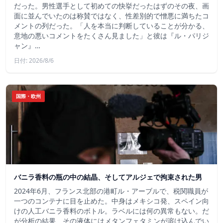
だった。男性選手として初めての快挙だったはずのその夜、画
面に並んでいたのは称賛ではなく、性差別的で憎悪に満ちたコ
メントの列だった。「人を本当に判断していることが分かる、
意地の悪いコメントをたくさん見ました」と彼は『ル・パリジ
ャン』…
日付: 2026/8/6
国際・欧州
バニラ香料の瓶の中の結晶、そしてアルジェで拘束された男
2024年6月、フランス北部の港町ル・アーブルで、税関職員が
一つのコンテナに目を止めた。中身はメキシコ発、スペイン向
けの人工バニラ香料のボトル。ラベルには何の異常もない。だ
が分析の結果、その液体にはメタンフェタミンが溶け込んでい