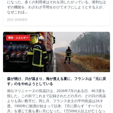
になった。多くの利用者はそれを消したがっている。便利なは
ずの機能を、わざわざ手間をかけてオフにしようとする人が、
なぜこれほ…
日付: 2026/8/5
環境・エネルギー
森が焼け、川が温まり、海が煮える夏に、フランスは「元に戻
す」のをやめようとしている
南仏マリニャーヌの気温計は、2026年7月のある日、40.5度を
指した。この街でこれまで記録されたどの月の、どの日の気温
よりも高い数字だ。同じ月、フランス全土の平均気温は24.9
度。1900年に観測が始まって以来、7月に限らず「すべての
月」を通じて最も暑い月になった。1万5000人以上が亡くなっ