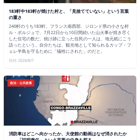
183軒中183軒が焼けた村と、「見捨てていない」という言葉
の重さ
240軒のうち183軒。フランス南西部、ジロンド県の小さな村
ル・ポルジュで、7月22日から10日間続いた山火事が焼き尽く
した住宅の数だ。焼け跡に立った住民の一人は、地元紙にこう
語ったという。自分たちは、観光地として知られるカップ・フ
ェレ半島を守るために「犠牲にされた」のだと。
日付: 2026/8/7
政治・公共政策
消防車はどこへ向かったか、大使館の動画はなぜ消されたか
——「説明責任」という言葉の中身を探る