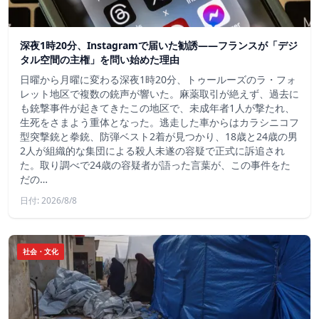
深夜1時20分、Instagramで届いた勧誘――フランスが「デジ
タル空間の主権」を問い始めた理由
日曜から月曜に変わる深夜1時20分、トゥールーズのラ・フォ
レット地区で複数の銃声が響いた。麻薬取引が絶えず、過去に
も銃撃事件が起きてきたこの地区で、未成年者1人が撃たれ、
生死をさまよう重体となった。逃走した車からはカラシニコフ
型突撃銃と拳銃、防弾ベスト2着が見つかり、18歳と24歳の男
2人が組織的な集団による殺人未遂の容疑で正式に訴追され
た。取り調べで24歳の容疑者が語った言葉が、この事件をた
だの…
日付: 2026/8/8
社会・文化