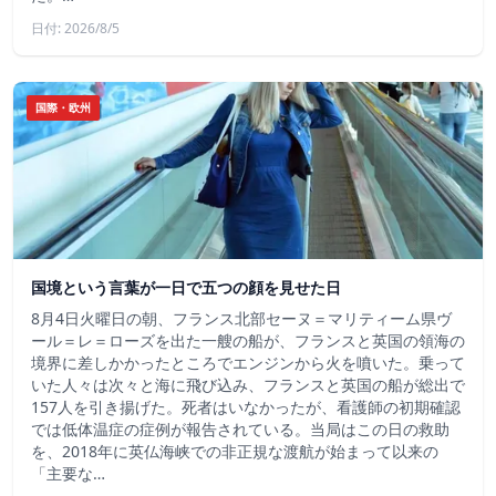
日付: 2026/8/5
国際・欧州
国境という言葉が一日で五つの顔を見せた日
8月4日火曜日の朝、フランス北部セーヌ＝マリティーム県ヴ
ール＝レ＝ローズを出た一艘の船が、フランスと英国の領海の
境界に差しかかったところでエンジンから火を噴いた。乗って
いた人々は次々と海に飛び込み、フランスと英国の船が総出で
157人を引き揚げた。死者はいなかったが、看護師の初期確認
では低体温症の症例が報告されている。当局はこの日の救助
を、2018年に英仏海峡での非正規な渡航が始まって以来の
「主要な…