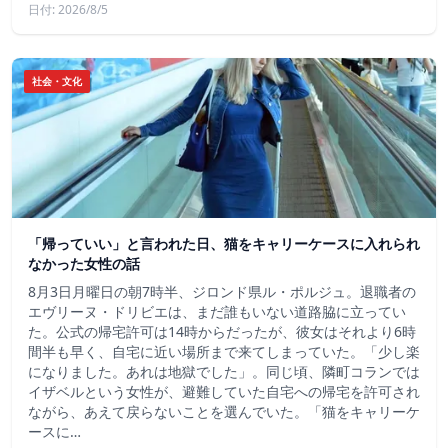
日付: 2026/8/5
社会・文化
「帰っていい」と言われた日、猫をキャリーケースに入れられ
なかった女性の話
8月3日月曜日の朝7時半、ジロンド県ル・ポルジュ。退職者の
エヴリーヌ・ドリビエは、まだ誰もいない道路脇に立ってい
た。公式の帰宅許可は14時からだったが、彼女はそれより6時
間半も早く、自宅に近い場所まで来てしまっていた。「少し楽
になりました。あれは地獄でした」。同じ頃、隣町コランでは
イザベルという女性が、避難していた自宅への帰宅を許可され
ながら、あえて戻らないことを選んでいた。「猫をキャリーケ
ースに…