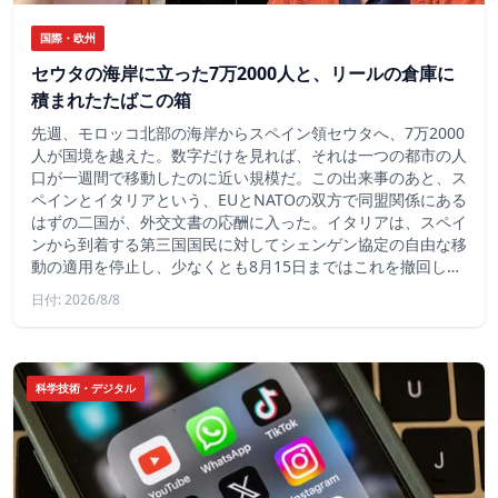
国際・欧州
セウタの海岸に立った7万2000人と、リールの倉庫に
積まれたたばこの箱
先週、モロッコ北部の海岸からスペイン領セウタへ、7万2000
人が国境を越えた。数字だけを見れば、それは一つの都市の人
口が一週間で移動したのに近い規模だ。この出来事のあと、ス
ペインとイタリアという、EUとNATOの双方で同盟関係にある
はずの二国が、外交文書の応酬に入った。イタリアは、スペイ
ンから到着する第三国国民に対してシェンゲン協定の自由な移
動の適用を停止し、少なくとも8月15日まではこれを撤回し…
日付: 2026/8/8
科学技術・デジタル