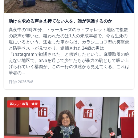
助けを求める声さえ持てない人を、誰が保護するのか
真夜中の1時20分、トゥールーズのラ・フォレット地区で複数
の銃声が響いた。狙われたのは1人の未成年者で、今も生死の
境にいるという。逃走した車からは、カラシニコフ型の突撃銃
と防弾ベストが見つかり、逮捕された24歳の男は
「Instagramで勧誘された」と供述したという。麻薬取引の絶
えない地区で、SNSを通じて少年たちが暴力の駒として吸い上
げられていく構図が、この一行の供述から見えてくる。これは
筆者の…
日付: 2026/8/8
暮らし・教育・健康