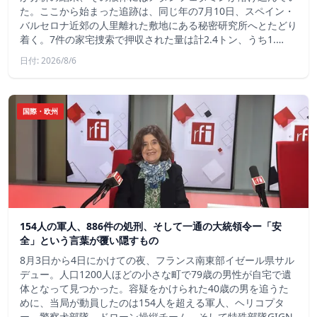
た。ここから始まった追跡は、同じ年の7月10日、スペイン・
バルセロナ近郊の人里離れた敷地にある秘密研究所へとたどり
着く。7件の家宅捜索で押収された量は計2.4トン、うち1.…
日付: 2026/8/6
国際・欧州
154人の軍人、886件の処刑、そして一通の大統領令ー「安
全」という言葉が覆い隠すもの
8月3日から4日にかけての夜、フランス南東部イゼール県サル
デュー。人口1200人ほどの小さな町で79歳の男性が自宅で遺
体となって見つかった。容疑をかけられた40歳の男を追うた
めに、当局が動員したのは154人を超える軍人、ヘリコプタ
ー、警察犬部隊、ドローン操縦チーム、そして特殊部隊GIGN