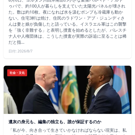
ゥバで、約100人が暮らしを支えていた太陽光パネルが壊され
た。数は約10枚。夜になれば水を汲むポンプも冷蔵庫も動か
ない。住宅3軒は焼け、住民のラドワン・アブ・ジュンディさ
んは妻と娘が負傷したと語っている。イスラエル軍はこの襲撃
を「強く非難する」と表明し捜査を始めるとしたが、パレスチ
ナ人や人権団体は、こうした捜査が実際の訴追に至ることは稀
だと指…
日付: 2026/8/7
社会・文化
遺灰の身元も、編集の独立も、誰が保証するのか
「私が今、向き合って生きていかなければならない現実は、私