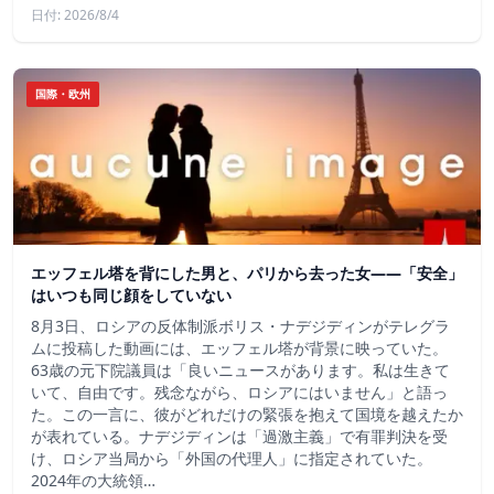
日付: 2026/8/4
国際・欧州
エッフェル塔を背にした男と、パリから去った女——「安全」
はいつも同じ顔をしていない
8月3日、ロシアの反体制派ボリス・ナデジディンがテレグラ
ムに投稿した動画には、エッフェル塔が背景に映っていた。
63歳の元下院議員は「良いニュースがあります。私は生きて
いて、自由です。残念ながら、ロシアにはいません」と語っ
た。この一言に、彼がどれだけの緊張を抱えて国境を越えたか
が表れている。ナデジディンは「過激主義」で有罪判決を受
け、ロシア当局から「外国の代理人」に指定されていた。
2024年の大統領…