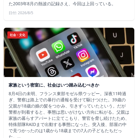
た2003年8月の熱波の記録さえ、今回は上回っている。
日付: 2026/8/5
社会・文化
家族という密室に、社会はいつ踏み込むべきか
8月4日の未明、フランス東部モゼル県ウッピー。深夜11時過
ぎ、警察は路上での暴行の通報を受けて駆けつけた。39歳の
父親が18歳の娘の髪をつかみ、引きずっていたという。だが
警察が到着すると、事態は思いがけない方向に転がる。父親は
家族の暮らすアパートに立てこもり、警官を脅し続けたため、
特殊部隊RAIDまで出動する事態になった。突入後、部屋の中
で見つかったのは1歳から18歳までの7人の子どもたちだっ
た。…