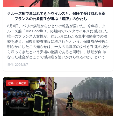
クルーズ船で運ばれてきたウイルスと、保険で受け取れる薬
――フランスの公衆衛生が選ぶ「追跡」のかたち
8月6日、パリの病院からひとつの報告が届いた。今年春、ク
ルーズ船「MV Hondius」の船内でハンタウイルスに感染した
唯一のフランス人女性が、約3カ月にわたる集中治療室での治
療を終え、回復期療養施設に移されたという。保健省がAFPに
明らかにしたこの知らせは、一人の退職者の女性が生死の境か
ら戻ってきたという安堵の物語であると同時に、移動が自由に
なった社会がどこまで感染症を追いかけられるのか、という…
日付: 2026/8/7
政治・公共政策