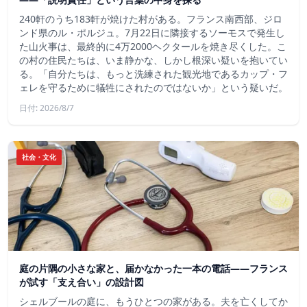
240軒のうち183軒が焼けた村がある。フランス南西部、ジロ
ンド県のル・ポルジュ。7月22日に隣接するソーモスで発生し
た山火事は、最終的に4万2000ヘクタールを焼き尽くした。こ
の村の住民たちは、いま静かな、しかし根深い疑いを抱いてい
る。「自分たちは、もっと洗練された観光地であるカップ・フ
ェレを守るために犠牲にされたのではないか」という疑いだ。
日付: 2026/8/7
社会・文化
庭の片隅の小さな家と、届かなかった一本の電話——フランス
が試す「支え合い」の設計図
シェルブールの庭に、もうひとつの家がある。夫を亡くしてか