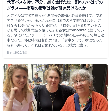
代替バスを待つ75分、黒く焦げた松、割れないはずの
グラス——市場の衝撃は誰が引き受けるのか
オディルは市場で買った1週間分の果物と野菜を提げて、交通
アプリを開いた。表示された自宅までの所要時間は75分。普
段なら15分もかからない距離だ。「自分が幻覚を見ているの
かと思って携帯電話を振った」と彼女はfranceinfoに語ってい
る。隣にいたファトゥは、パリでの清掃の仕事を終えて帰る途
中だった。移動時間は普段の2倍。「食事をして、横になった
らもう終わり。それほど疲れている」と彼女は言う。
日付: 2026/8/8