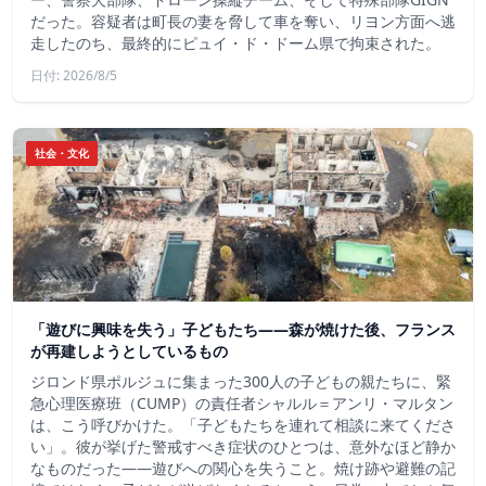
だった。容疑者は町長の妻を脅して車を奪い、リヨン方面へ逃
走したのち、最終的にピュイ・ド・ドーム県で拘束された。
日付: 2026/8/5
社会・文化
「遊びに興味を失う」子どもたち——森が焼けた後、フランス
が再建しようとしているもの
ジロンド県ポルジュに集まった300人の子どもの親たちに、緊
急心理医療班（CUMP）の責任者シャルル＝アンリ・マルタン
は、こう呼びかけた。「子どもたちを連れて相談に来てくださ
い」。彼が挙げた警戒すべき症状のひとつは、意外なほど静か
なものだった――遊びへの関心を失うこと。焼け跡や避難の記