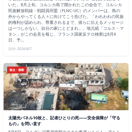
いた。8月上旬、コルシカ島で開かれたこの会合で、コルシカ
民族解放戦線・戦闘員同盟（FLNC-UC）のメンバーは、島の
外からやってくる人々に向けてこう告げた。「われわれの民族
的権利が認められ、尊重されるまで、彼らに伝えるメッセージ
は一つしかない。自分の家にとどまれ」。地元紙「コルス・マ
タン」がこの会見を報じ、フランス国家反テロ検察は8月6
日、予…
日付: 2026/8/7
複合・横断
太陽光パネル10枚と、記者ひとりの死——安全保障が「守る
もの」を問い直す
8月6日、ヨルダン川西岸南部の小さな集落ハルベト・アルト