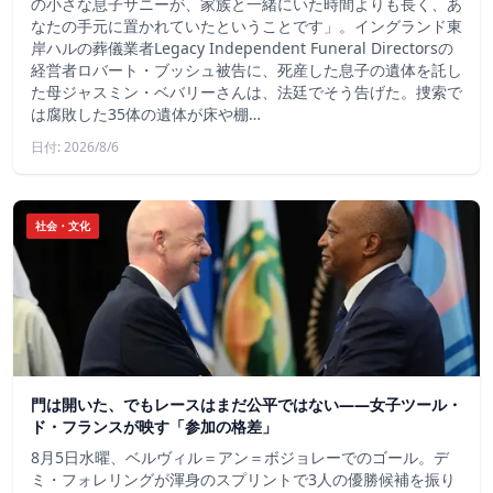
の小さな息子サニーが、家族と一緒にいた時間よりも長く、あ
なたの手元に置かれていたということです」。イングランド東
岸ハルの葬儀業者Legacy Independent Funeral Directorsの
経営者ロバート・ブッシュ被告に、死産した息子の遺体を託し
た母ジャスミン・ベバリーさんは、法廷でそう告げた。捜索で
は腐敗した35体の遺体が床や棚…
日付: 2026/8/6
社会・文化
門は開いた、でもレースはまだ公平ではない――女子ツール・
ド・フランスが映す「参加の格差」
8月5日水曜、ベルヴィル＝アン＝ボジョレーでのゴール。デ
ミ・フォレリングが渾身のスプリントで3人の優勝候補を振り