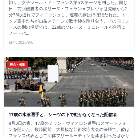
切り、女子ツール・ド・フランス第5ステージを制した。同じ
日、前回優勝者のポリーヌ・フェラン＝プレヴォは先頭から2
分35秒遅れでフィニッシュし、連覇の夢はほぼ絶たれた。ト
ップ選手たちが山岳ステージで数十秒を削り合う、その同じレ
ースの別の場所では、22歳のソレーヌ・ミュレールが合宿に
ノートパ…
日付: 2026/8/6
複合・横断
17歳の水泳選手と、シーツの下で動かなくなった配信者
8月3日の夜、17歳のミラン・ヴィオロン選手はスマートフォ
ンを開いた。数時間前、大規模な芸術水泳大会の決勝で、彼は
フランス代表として団体フリールーティンを泳ぎ切ったばかり