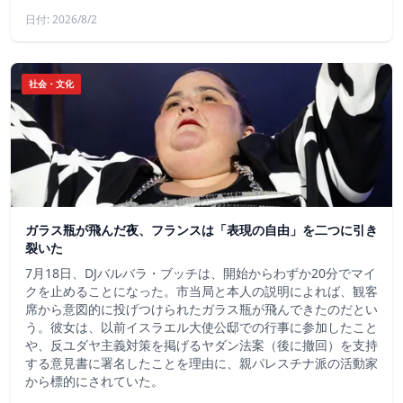
日付: 2026/8/2
社会・文化
ガラス瓶が飛んだ夜、フランスは「表現の自由」を二つに引き
裂いた
7月18日、DJバルバラ・ブッチは、開始からわずか20分でマイ
クを止めることになった。市当局と本人の説明によれば、観客
席から意図的に投げつけられたガラス瓶が飛んできたのだとい
う。彼女は、以前イスラエル大使公邸での行事に参加したこと
や、反ユダヤ主義対策を掲げるヤダン法案（後に撤回）を支持
する意見書に署名したことを理由に、親パレスチナ派の活動家
から標的にされていた。