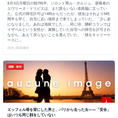
8月3日月曜日の朝7時半、ジロンド県ル・ポルジュ。退職者の
エヴリーヌ・ドリビエは、まだ誰もいない道路脇に立ってい
た。公式の帰宅許可は14時からだったが、彼女はそれより6時
間半も早く、自宅に近い場所まで来てしまっていた。「少し楽
になりました。あれは地獄でした」。同じ頃、隣町コランでは
イザベルという女性が、避難していた自宅への帰宅を許可され
ながら、あえて戻らないことを選んでいた。「猫をキャリーケ
ースに…
日付: 2026/8/4
国際・欧州
エッフェル塔を背にした男と、パリから去った女——「安全」
はいつも同じ顔をしていない