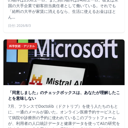
国の大手企業で顧客担当責任者として働いている。それでも
「給料の大半が家賃に消えるなら、生活に使えるお金はほと
ん…
日付: 2026/8/3
科学技術・デジタル
「同意しました」のチェックボックスは、あなたが理解したこ
とを意味しない
7月、フランスでDoctolib（ドクトリブ）を使う人たちのもと
に、一通のメールが届いた。オンライン医療予約サービスとし
て病院や診療所の予約に使われているこのプラットフォーム
が、利用者の人口統計データと健康データを使ってAIの研究を