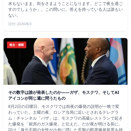
水もないまま、街をさまようことになります。どこで夜を過ご
すのでしょうか」。この問いに、答えを持っている人は誰もい
ない。
日付: 2026/8/3
複合・横断
その数字は誰が発表したのか——ガザ、モスクワ、そしてAI
アイコンが同じ週に問うたもの
8月2日の日曜日、モスクワでは前夜の爆発の説明が一晩で変
わっていた。土曜の夜、ロシア当局に近いとされるテレグラ
ム・チャンネル「バザ」は、モスクワの高級レストランで起き
た爆発を「厨房のガス爆発」と伝えた。だが夜が明ける前に、
話は「身元不明の女性が小包に隠した手製の即席爆発装置を持