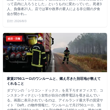
って店内に入ろうとした」というものに変わっていた。死者3
人、負傷者21人。店では軍や政界の要人による非公開の夕食
会が開かれ…
日付: 2026/8/3
経済・労働
家賃2750ユーロのワンルームと、燃え尽きた別荘地が教えて
くれること
ダブリンの「シリコン・ドックス」を見下ろすオフィスで、コ
ンスタンティナという女性が自分の携帯電話を覗き込んでい
る。画面に表示されているのは、アイルランド最大手の賃貸サ
イト「Daft」の物件情報だ。ワンルームで月2750ユーロ、別
の物件は2350ユーロ、また別の物件は2400ユーロ。彼女は米