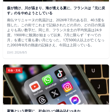
森が焼け、川が温まり、海が煮える夏に、フランスは「元に戻
す」のをやめようとしている
南仏マリニャーヌの気温計は、2026年7月のある日、40.5度を
指した。この街でこれまで記録されたどの月の、どの日の気温
よりも高い数字だ。同じ月、フランス全土の平均気温は24.9
度。1900年に観測が始まって以来、7月に限らず「すべての
月」を通じて最も暑い月になった。1万5000人以上が亡くなっ
た2003年8月の熱波の記録さえ、今回は上回っている。
日付: 2026/8/5
社会・文化
家族という密室に、社会はいつ踏み込むべきか