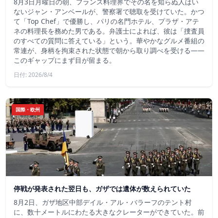
8月3日月曜日の朝、フランス料理界でその名を知らぬ人はい
ないジャン・アンベールが、警察署で聴取を受けていた。かつ
て「Top Chef」で優勝し、パリの名門ホテル、プラザ・アテ
ネの料理長を務めた男である。弁護士によれば、彼は「捜査員
のすべての質問に答えている」という。華やかなグルメ番組の
常連が、身柄を拘束された状態で朝から取り調べを受ける――
このギャップにまず目が留まる。
日付: 2026/8/4
国際・欧州
停戦が発表された翌日も、ガザでは遺体が数えられていた
8月2日、ガザ地区中部デイル・アル・バラーフのテント村
に、数十メートルにわたる大きなクレーターができていた。前