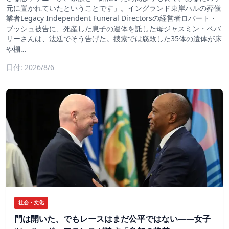
元に置かれていたということです」。イングランド東岸ハルの葬儀
業者Legacy Independent Funeral Directorsの経営者ロバート・
ブッシュ被告に、死産した息子の遺体を託した母ジャスミン・ベバ
リーさんは、法廷でそう告げた。捜索では腐敗した35体の遺体が床
や棚…
日付: 2026/8/6
社会・文化
門は開いた、でもレースはまだ公平ではない――女子