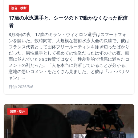
複合・横断
17歳の水泳選手と、シーツの下で動かなくなった配信
者
8月3日の夜、17歳のミラン・ヴィオロン選手はスマートフォ
ンを開いた。数時間前、大規模な芸術水泳大会の決勝で、彼は
フランス代表として団体フリールーティンを泳ぎ切ったばかり
だった。男性選手として初めての快挙だったはずのその夜、画
面に並んでいたのは称賛ではなく、性差別的で憎悪に満ちたコ
メントの列だった。「人を本当に判断していることが分かる、
意地の悪いコメントをたくさん見ました」と彼は『ル・パリジ
ャン』…
日付: 2026/8/6
国際・欧州