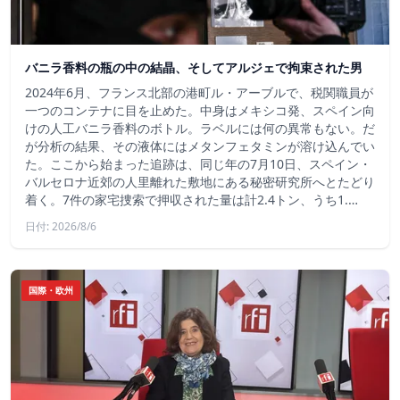
バニラ香料の瓶の中の結晶、そしてアルジェで拘束された男
2024年6月、フランス北部の港町ル・アーブルで、税関職員が
一つのコンテナに目を止めた。中身はメキシコ発、スペイン向
けの人工バニラ香料のボトル。ラベルには何の異常もない。だ
が分析の結果、その液体にはメタンフェタミンが溶け込んでい
た。ここから始まった追跡は、同じ年の7月10日、スペイン・
バルセロナ近郊の人里離れた敷地にある秘密研究所へとたどり
着く。7件の家宅捜索で押収された量は計2.4トン、うち1.…
日付: 2026/8/6
国際・欧州