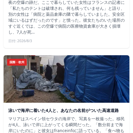
夜の空爆の跡だ。ここで暮らしていた女性はフランスの記者に
「私たちのテントは破壊され、何も残っていません」と語り、
別の女性は「病院と薬品倉庫の隣で暮らしていました。安全区
域にいるはずだったのです」と憤った。彼女たちのいた場所の
すぐ近くでは、この空爆で病院の医療物資倉庫が大きく損壊
し、7人が死…
日付: 2026/8/3
国際・欧州
泳いで海岸に着いた4人と、あなたの名前がついた高速道路
マリアはスペイン領セウタの海岸で、写真を一枚撮った。移民
が4人、泳いで岸に上がってくる瞬間だった。「数分前まで海
岸にいたのに」と彼女はfranceinfoに語っている。「食べ物も