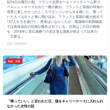
8月4日火曜日の朝、フランス北部セーヌ＝マリティーム県ヴ
ール＝レ＝ローズを出た一艘の船が、フランスと英国の領海の
境界に差しかかったところでエンジンから火を噴いた。乗って
いた人々は次々と海に飛び込み、フランスと英国の船が総出で
157人を引き揚げた。死者はいなかったが、看護師の初期確認
では低体温症の症例が報告されている。当局はこの日の救助
を、2018年に英仏海峡での非正規な渡航が始まって以来の
「主要な…
日付: 2026/8/5
社会・文化
「帰っていい」と言われた日、猫をキャリーケースに入れられ
なかった女性の話