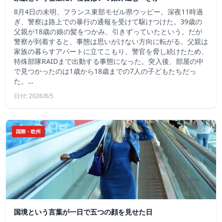
8月4日の未明、フランス東部モゼル県ウッピー。深夜11時過
ぎ、警察は路上での暴行の通報を受けて駆けつけた。39歳の
父親が18歳の娘の髪をつかみ、引きずっていたという。だが
警察が到着すると、事態は思いがけない方向に転がる。父親は
家族の暮らすアパートに立てこもり、警官を脅し続けたため、
特殊部隊RAIDまで出動する事態になった。突入後、部屋の中
で見つかったのは1歳から18歳までの7人の子どもたちだっ
た。…
日付: 2026/8/5
国際・欧州
国境という言葉が一日で五つの顔を見せた日