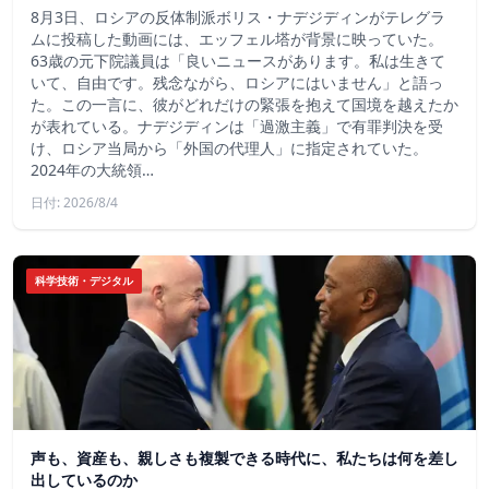
8月3日、ロシアの反体制派ボリス・ナデジディンがテレグラ
ムに投稿した動画には、エッフェル塔が背景に映っていた。
63歳の元下院議員は「良いニュースがあります。私は生きて
いて、自由です。残念ながら、ロシアにはいません」と語っ
た。この一言に、彼がどれだけの緊張を抱えて国境を越えたか
が表れている。ナデジディンは「過激主義」で有罪判決を受
け、ロシア当局から「外国の代理人」に指定されていた。
2024年の大統領…
日付: 2026/8/4
科学技術・デジタル
声も、資産も、親しさも複製できる時代に、私たちは何を差し
出しているのか