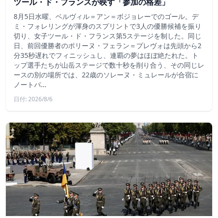
ツール・ド・フランスが映す「参加の格差」
8月5日水曜、ベルヴィル＝アン＝ボジョレーでのゴール。デ
ミ・フォレリングが渾身のスプリントで3人の優勝候補を振り
切り、女子ツール・ド・フランス第5ステージを制した。同じ
日、前回優勝者のポリーヌ・フェラン＝プレヴォは先頭から2
分35秒遅れでフィニッシュし、連覇の夢はほぼ絶たれた。ト
ップ選手たちが山岳ステージで数十秒を削り合う、その同じレ
ースの別の場所では、22歳のソレーヌ・ミュレールが合宿に
ノートパ…
日付: 2026/8/6