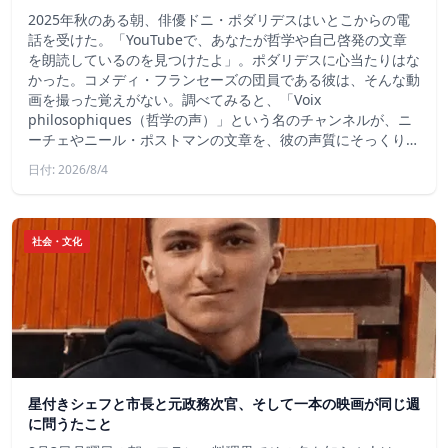
2025年秋のある朝、俳優ドニ・ポダリデスはいとこからの電
話を受けた。「YouTubeで、あなたが哲学や自己啓発の文章
を朗読しているのを見つけたよ」。ポダリデスに心当たりはな
かった。コメディ・フランセーズの団員である彼は、そんな動
画を撮った覚えがない。調べてみると、「Voix
philosophiques（哲学の声）」という名のチャンネルが、ニ
ーチェやニール・ポストマンの文章を、彼の声質にそっくり…
日付: 2026/8/4
社会・文化
星付きシェフと市長と元政務次官、そして一本の映画が同じ週
に問うたこと