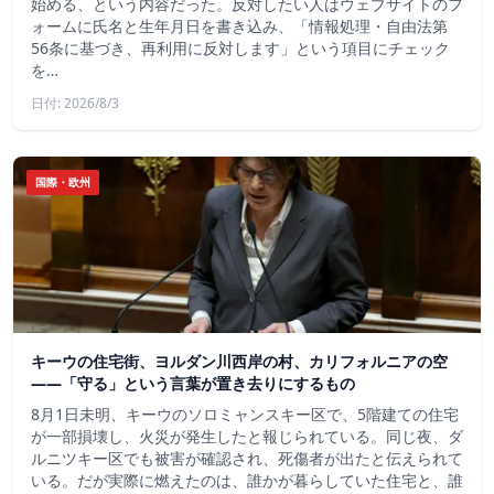
始める、という内容だった。反対したい人はウェブサイトのフ
ォームに氏名と生年月日を書き込み、「情報処理・自由法第
56条に基づき、再利用に反対します」という項目にチェック
を…
日付: 2026/8/3
国際・欧州
キーウの住宅街、ヨルダン川西岸の村、カリフォルニアの空
——「守る」という言葉が置き去りにするもの
8月1日未明、キーウのソロミャンスキー区で、5階建ての住宅
が一部損壊し、火災が発生したと報じられている。同じ夜、ダ
ルニツキー区でも被害が確認され、死傷者が出たと伝えられて
いる。だが実際に燃えたのは、誰かが暮らしていた住宅と、誰