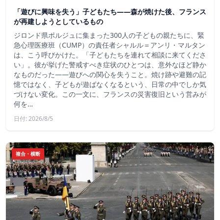
「遊びに興味を失う」子どもたち——森が焼けた後、フランス
が再建しようとしているもの
ジロンド県ポルジュに集まった300人の子どもの親たちに、緊
急心理医療班（CUMP）の責任者シャルル＝アンリ・マルタン
は、こう呼びかけた。「子どもたちを連れて相談に来てくださ
い」。彼が挙げた警戒すべき症状のひとつは、意外なほど静か
なものだった――遊びへの関心を失うこと。焼け跡や避難の記
憶ではなく、子どもが遊ばなくなるという、日常の中でしか気
づけない変化。この一文に、フランスの災害復旧という営みが
何を…
日付: 2026/8/5
複合・横断