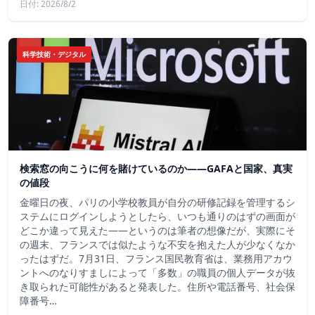
日付: 2026/8/2
科学技術・デジタル
検索窓の向こうに何を賭けているのか——GAFAと国家、真実
の値段
金曜日の夜、パリの小学校教員が自分の研修記録を管理するシ
ステムにログインしようとしたら、いつも通りのはずの画面が
どこか違って見えた——というのは筆者の想像だが、実際にそ
の週末、フランスでは似たような不安を抱えた人が少なくなか
ったはずだ。7月31日、フランス国民教育省は、業務用アカウ
ントへのなりすましによって「多数」の職員の個人データが抜
き取られた可能性があると発表した。住所や電話番号、社会保
障番号…