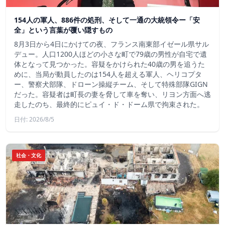
154人の軍人、886件の処刑、そして一通の大統領令ー「安
全」という言葉が覆い隠すもの
8月3日から4日にかけての夜、フランス南東部イゼール県サル
デュー。人口1200人ほどの小さな町で79歳の男性が自宅で遺
体となって見つかった。容疑をかけられた40歳の男を追うた
めに、当局が動員したのは154人を超える軍人、ヘリコプタ
ー、警察犬部隊、ドローン操縦チーム、そして特殊部隊GIGN
だった。容疑者は町長の妻を脅して車を奪い、リヨン方面へ逃
走したのち、最終的にピュイ・ド・ドーム県で拘束された。
日付: 2026/8/5
社会・文化