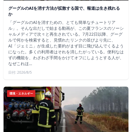
グーグルのAIを消す方法が拡散する国で、報道は生き残れる
か
「グーグルのAIを消すための、とても簡単なチュートリア
ル」。そんな出だしで始まる動画が、この夏フランスのソーシ
ャルメディアで次々と再生されている。7月22日以降、グーグ
ルで何かを検索すると、見慣れたリンクの並びより先に、
AI「ジェミニ」が生成した要約がまず目に飛び込んでくるよう
になった。多くの利用者はそれを消したがっている。便利なは
ずの機能を、わざわざ手間をかけてオフにしようとする人が、
なぜこれほ…
日付: 2026/8/5
環境・エネルギー